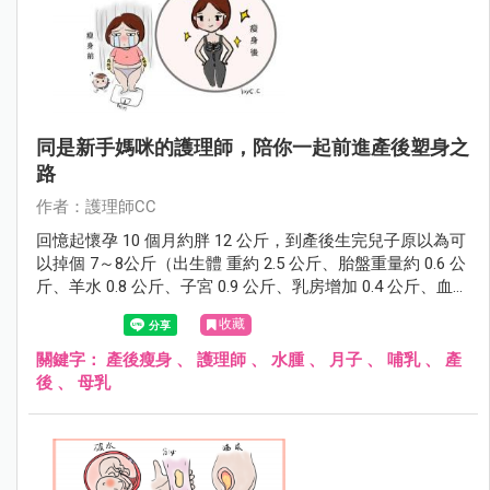
同是新手媽咪的護理師，陪你一起前進產後塑身之
路
作者：護理師CC
回憶起懷孕 10 個月約胖 12 公斤，到產後生完兒子原以為可
以掉個 7～8公斤（出生體 重約 2.5 公斤、胎盤重量約 0.6 公
斤、羊水 0.8 公斤、子宮 0.9 公斤、乳房增加 0.4 公斤、血液
增加 1.2 公斤、其他細胞外液增加 1 公斤= 7.4 公斤），結果
收藏
發現完全沒掉反增重不少，回到月子中心量測竟胖了1～2公
斤， 10 天離開月中到娘家繼續坐月子，體重更是爆衝增加4
關鍵字：
產後瘦身
、
護理師
、
水腫
、
月子
、
哺乳
、
產
～5公斤，外加產後會有水腫，整個人已經無法恢復到之前
後
、
母乳
曼妙身材了！