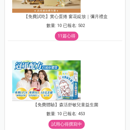
【免費試吃】實心蛋捲 窗花綻放｜彌月禮盒
數量: 10 已報名: 502
11篇心得
【免費體驗】森活舒敏兒童益生菌
數量: 10 已報名: 453
試用心得撰寫中