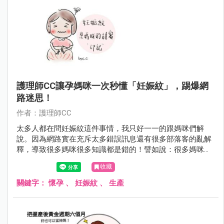
護理師CC讓孕媽咪一次秒懂「妊娠紋」，踢爆網
路迷思！
作者：護理師CC
太多人都在問妊娠紋這件事情，我只好一一的跟媽咪們解
說。因為網路實在充斥太多錯誤訊息還有很多部落客的亂解
釋，導致很多媽咪很多知識都是錯的！譬如說：很多媽咪都
會問懷孕為何會出現妊娠紋呢？到底有沒有什麼方法可以避
收藏
免有妊娠紋產生？已經出現妊娠紋，是不是有辦法消除它？
這回CC就來幫大家剔除這些網路迷思吧～
關鍵字：
懷孕
、
妊娠紋
、
生產