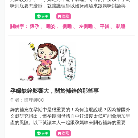
咪到底要怎麼睡，就讓護理師以臨床經驗來跟媽咪討論與分
享囉！
收藏
關鍵字：
懷孕
、
睡姿
、
側睡
、
左側睡
、
平躺
、
趴睡
孕婦缺鋅影響大，關於補鋅的那些事
作者：護理師CC
鋅的補充在孕期中是很重要的！為何這麼說呢？因為據國外
文獻研究指出，懷孕期間母體血中鋅濃度太低可能會增加早
產的風險。以下就讓本人一起跟孕媽咪來關心補鋅的重要
性！
收藏