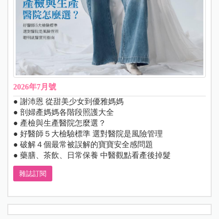
2026年7月號
● 謝沛恩 從甜美少女到優雅媽媽
● 剖婦產媽媽各階段照護大全
● 產檢與生產醫院怎麼選？
● 好醫師５大檢驗標準 選對醫院是風險管理
● 破解４個最常被誤解的寶寶安全感問題
● 藥膳、茶飲、日常保養 中醫觀點看產後掉髮
雜誌訂閱