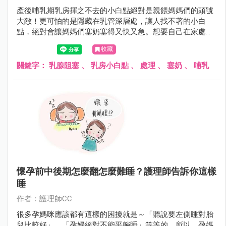
產後哺乳期乳房揮之不去的小白點絕對是親餵媽媽們的頭號
大敵！更可怕的是隱藏在乳管深層處，讓人找不著的小白
點，絕對會讓媽媽們塞奶塞得又快又急。想要自己在家處理
小白點，一起來看看護理師媽咪透過自身經驗總結出來的撇
收藏
步和預防方法，跟乳腺阻塞說掰掰～
關鍵字：
乳腺阻塞
、
乳房小白點
、
處理
、
塞奶
、
哺乳
懷孕前中後期怎麼翻怎麼難睡？護理師告訴你這樣
睡
作者：護理師CC
很多孕媽咪應該都有這樣的困擾就是～「聽說要左側睡對胎
兒比較好」、「孕婦絕對不能平躺睡」等等的。所以，孕媽