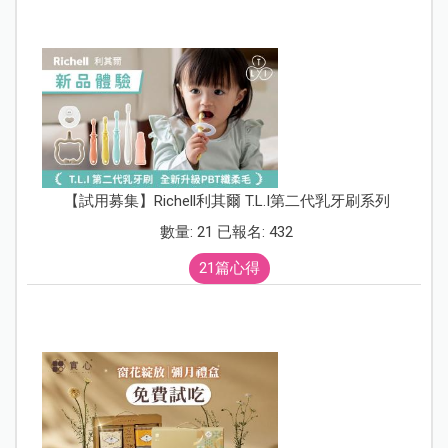
【試用募集】Richell利其爾 T.L.I第二代乳牙刷系列
數量: 21 已報名: 432
21篇心得