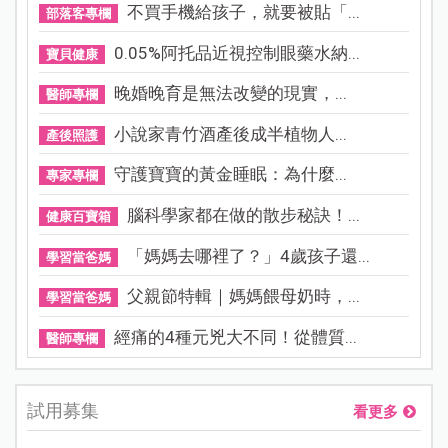
不買手機給孩子，就要被貼「...
部落客專欄
0.05%阿托品近視控制眼藥水納...
寶貝健康
晚婚晚育是無法改變的現實，...
醫師專欄
小說家青竹酒產後成半植物人...
產後照護
守護寶寶的黃金睡眠：為什麼...
專家專欄
腦科學家都在做的散步秘訣！...
健康百寶箱
「媽媽去哪裡了？」4歲孩子還...
學習當爸媽
父親節特輯｜媽媽餵母奶時，...
學習當爸媽
經痛的4種元兇大不同！從體質...
醫師專欄
試用募集
看更多