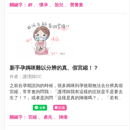
關鍵字：
鋅
、
懷孕
、
胎兒
、
營養素
新手孕媽咪難以分辨的真、假宮縮！？
作者：護理師CC
之前在孕期諮詢的時候，很多媽咪到孕後期無法去分辨真假
宮縮，常常會詢問我：「護理師我有這樣的症狀是不是要去
生了！？」或者是詢問「這樣是真的陣痛嗎？」、「若有悶
悶痛痛是要生了嗎？」、「有落紅沒有陣痛是不是該去醫院
收藏
待產呢？」等等一堆問題。這次CC統整真假宮縮圖，讓新手
孕媽咪秒懂真假宮縮得分辨及判斷，讓媽咪即時正確判斷真
關鍵字：
宮縮
、
產兆
、
陣痛
假陣痛掌握入院時機。