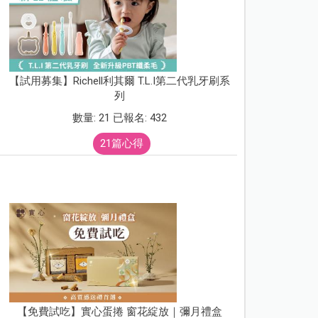
【試用募集】Richell利其爾 T.L.I第二代乳牙刷系
列
數量: 21 已報名: 432
21篇心得
【免費試吃】實心蛋捲 窗花綻放｜彌月禮盒