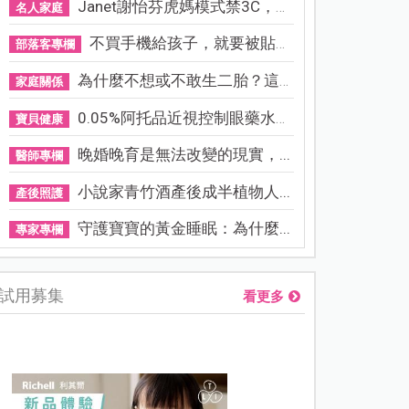
Janet謝怡芬虎媽模式禁3C，看...
名人家庭
不買手機給孩子，就要被貼「...
部落客專欄
為什麼不想或不敢生二胎？這8...
家庭關係
0.05%阿托品近視控制眼藥水納...
寶貝健康
晚婚晚育是無法改變的現實，...
醫師專欄
小說家青竹酒產後成半植物人...
產後照護
守護寶寶的黃金睡眠：為什麼...
專家專欄
試用募集
看更多