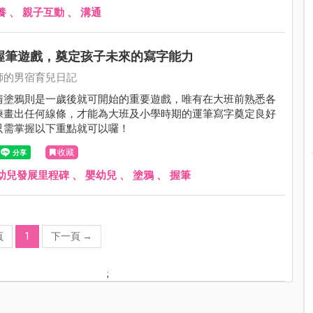
養
、
親子互動
、
溝通
的握筆遊戲，奠定孩子未來的寫字能力
師的男宿育兒日記
情塗鴉則是一歲後就可開始的重要遊戲，唯有在大班前熟悉各
練畫出任何線條，才能為大班及小學時期的運筆寫字奠定良好
只需掌握以下重點就可以囉！
收藏
幼兒發展里程碑
、
嬰幼兒
、
塗鴉
、
握筆
頁
1
下一頁
→
;