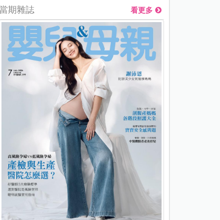
當期雜誌
看更多