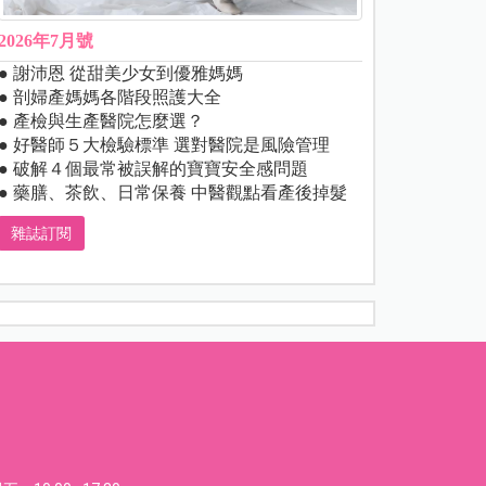
2026年7月號
● 謝沛恩 從甜美少女到優雅媽媽
● 剖婦產媽媽各階段照護大全
● 產檢與生產醫院怎麼選？
● 好醫師５大檢驗標準 選對醫院是風險管理
● 破解４個最常被誤解的寶寶安全感問題
● 藥膳、茶飲、日常保養 中醫觀點看產後掉髮
雜誌訂閱