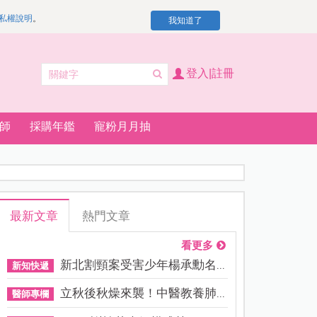
私權說明
。
我知道了
登入|註冊
師
採購年鑑
寵粉月月抽
最新文章
熱門文章
看更多
新北割頸案受害少年楊承勳名...
新知快遞
立秋後秋燥來襲！中醫教養肺...
醫師專欄