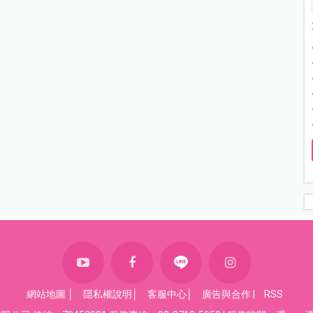
網站地圖
│
隱私權說明
│
客服中心
│
廣告與合作
|
RSS