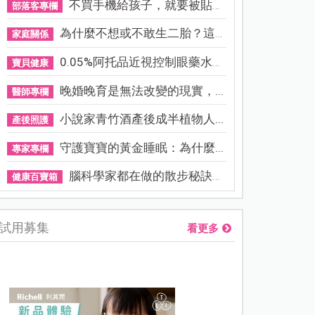
不買手機給孩子，就要被貼「...
部落客專欄
為什麼不想或不敢生二胎？這8...
家庭關係
0.05%阿托品近視控制眼藥水納...
寶貝健康
晚婚晚育是無法改變的現實，...
醫師專欄
小說家青竹酒產後成半植物人...
產後照護
守護寶寶的黃金睡眠：為什麼...
專家專欄
腦科學家都在做的散步秘訣！...
健康百寶箱
試用募集
看更多