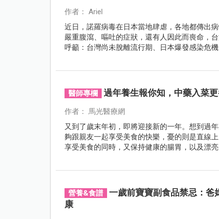
作者： Ariel
近日，諾羅病毒在日本當地肆虐，各地都傳出病
嚴重腹瀉、嘔吐的症狀，還有人因此而喪命，台
呼籲：台灣尚未脫離流行期、日本爆發感染危機
毒的侵擾。
過年養生報你知，中藥入菜更
醫師專欄
作者： 馬光醫療網
又到了歲末年初，即將迎接新的一年。想到過年
夠跟親友一起享受美食的快樂，憂的則是直線上
享受美食的同時，又保持健康的腸胃，以及漂亮
一歲前寶寶副食品禁忌：爸
營養&食譜
康