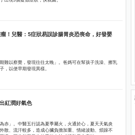
分腫瘤！兒醫：5症狀易誤診腸胃炎恐喪命，好發嬰
期難以察覺，發現往往太晚」。爸媽可在幫孩子洗澡、擦乳
子，以便早期發現異樣。
出紅潤好氣色
為赤」。中醫五行認為夏季屬火，火通於心，夏天天氣炎
外散、流汗較多，造成心臟負擔加重、情緒波動、煩躁不