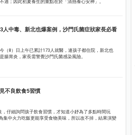
不適；因此初夏養生的重點在於「清熱養心安神」。
73人中毒、新北也爆案例，沙門氏菌症狀家長必看
今（8）日上午已累計173人就醫，連孩子都住院，新北也
是腸胃炎，家長需警覺沙門氏菌感染風險。
見不良飲食5習慣
良，仔細詢問孩子飲食習慣，才知道小妤為了多點時間玩
認為集中火力吃飯更能享受食物美味，所以改不掉，結果演變