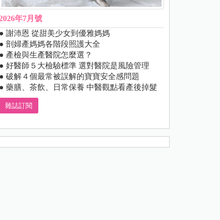
2026年7月號
● 謝沛恩 從甜美少女到優雅媽媽
● 剖婦產媽媽各階段照護大全
● 產檢與生產醫院怎麼選？
● 好醫師５大檢驗標準 選對醫院是風險管理
● 破解４個最常被誤解的寶寶安全感問題
● 藥膳、茶飲、日常保養 中醫觀點看產後掉髮
雜誌訂閱