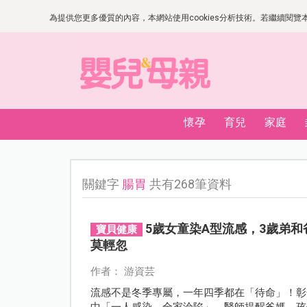
為提供您更多優質的內容，本網站使用cookies分析技術。若繼續閱覽本網
懷孕
育兒
家庭
關鍵字
腸胃
共有268筆資料
5歲女童染A型流感，3歲弟和
寶貝健康
莫輕忽
作者： 游資芸
流感不是冬季專屬，一年四季都在「待命」！彰
中「一人感染，全家淪陷」，醫師提醒爸媽，孩