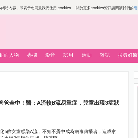
站內容，即表示您同意我們使用 cookies， 關於更多cookies資訊請閱讀我們的
隱
封面人物
專欄
影音
試用
活動
雜誌
搜尋好醫
爸爸全中！醫：A流較B流易重症，兒童出現3症狀
化5歲女童感染A流，不知不覺中成為病毒傳播者，造成家
子出現3個疑似症狀，快就醫。