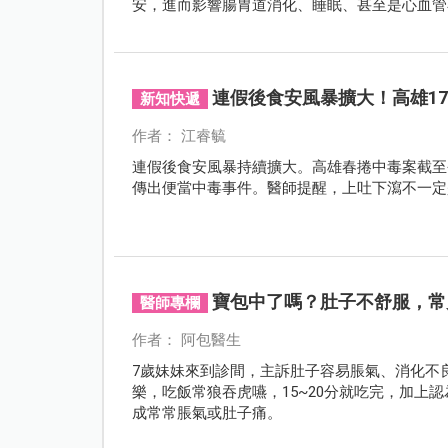
安，進而影響腸胃道消化、睡眠、甚至是心血管
連假後食安風暴擴大！高雄1
新知快遞
作者： 江睿毓
連假後食安風暴持續擴大。高雄春捲中毒案截至
傳出便當中毒事件。醫師提醒，上吐下瀉不一定
寶包中了嗎？肚子不舒服，常
醫師專欄
作者： 阿包醫生
7歲妹妹來到診間，主訴肚子容易脹氣、消化不
樂，吃飯常狼吞虎嚥，15~20分就吃完，加上
成常常脹氣或肚子痛。