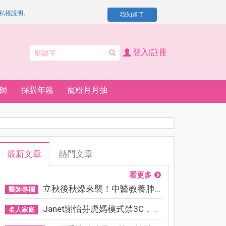
私權說明
。
我知道了
登入|註冊
師
採購年鑑
寵粉月月抽
最新文章
熱門文章
看更多
立秋後秋燥來襲！中醫教養肺...
醫師專欄
Janet謝怡芬虎媽模式禁3C，看...
名人家庭