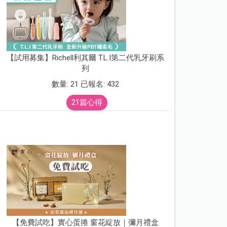
【試用募集】Richell利其爾 T.L.I第二代乳牙刷系
列
數量: 21 已報名: 432
21篇心得
【免費試吃】實心蛋捲 窗花綻放｜彌月禮盒