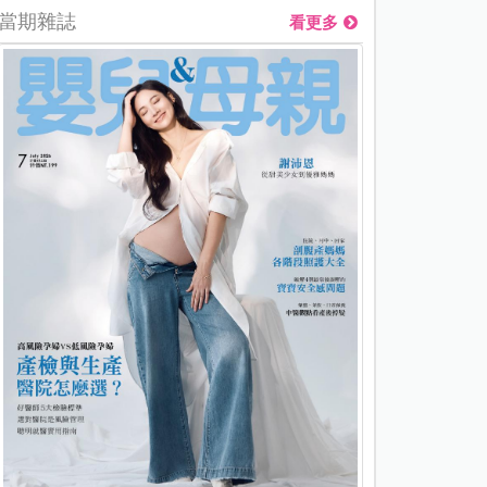
當期雜誌
看更多