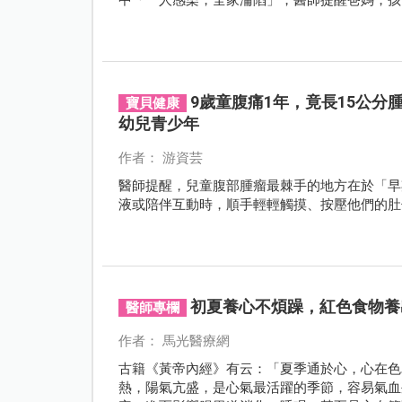
9歲童腹痛1年，竟長15公
寶貝健康
幼兒青少年
作者： 游資芸
醫師提醒，兒童腹部腫瘤最棘手的地方在於「早
液或陪伴互動時，順手輕輕觸摸、按壓他們的肚
初夏養心不煩躁，紅色食物養
醫師專欄
作者： 馬光醫療網
古籍《黃帝內經》有云：「夏季通於心，心在色
熱，陽氣亢盛，是心氣最活躍的季節，容易氣血