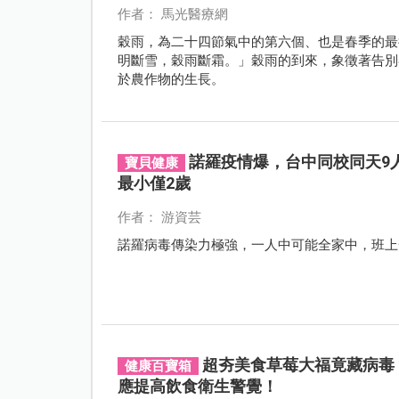
作者： 馬光醫療網
穀雨，為二十四節氣中的第六個、也是春季的最後
明斷雪，穀雨斷霜。」穀雨的到來，象徵著告別
於農作物的生長。
諾羅疫情爆，台中同校同天9
寶貝健康
最小僅2歲
作者： 游資芸
諾羅病毒傳染力極強，一人中可能全家中，班上
超夯美食草莓大福竟藏病毒
健康百寶箱
應提高飲食衛生警覺！