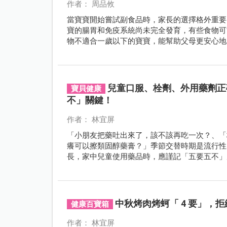
作者： 周品攸
當寶寶開始嘗試副食品時，家長的選擇格外重要
寶的腸胃和免疫系統尚未完全發育，有些食物可
物不適合一歲以下的寶寶，能幫助父母更安心地
種需要慎選的食材，給寶寶一個健康、安全的副
兒童口服、栓劑、外用藥劑正
寶貝健康
不」關鍵！
作者： 林宜屏
「小朋友把藥吐出來了，該不該再吃一次？、「
癢可以擦類固醇藥膏？」季節交替時期是流行性
長，家中兒童使用藥品時，應謹記「五要五不」
中秋烤肉烤蚵「 4 要」，
健康百寶箱
作者： 林宜屏