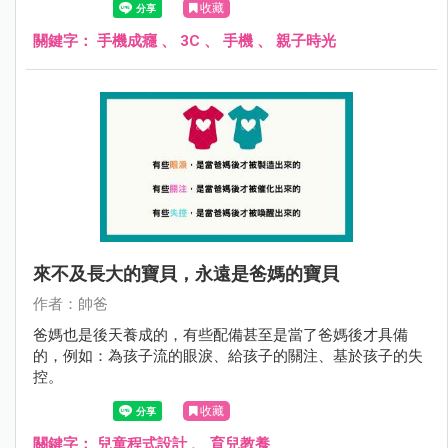
收藏
大環境和人為所迫，但總有辦法可以降低孩子對手機的上癮
依賴程度。
關鍵字：
手機成癮
、
3C
、
手機
、
親子時光
來不及長大的寶貝，永遠是爸媽的寶貝
作者：帥爸
爸媽也是後天養成的，有些配備甚至是當了爸媽後才具備
的，例如：為孩子流的眼淚、給孩子的關注、基於孩子的失
控。
收藏
關鍵字：
兒童程式設計
、
育兒教養