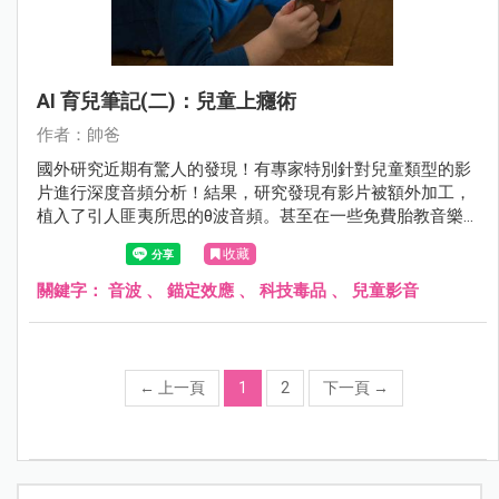
AI 育兒筆記(二)：兒童上癮術
作者：帥爸
國外研究近期有驚人的發現！有專家特別針對兒童類型的影
片進行深度音頻分析！結果，研究發現有影片被額外加工，
植入了引人匪夷所思的θ波音頻。甚至在一些免費胎教音樂
裡，也發現能引發這種特殊頻率的音波。 這些聲音波段成人
收藏
是聽不到的。
關鍵字：
音波
、
錨定效應
、
科技毒品
、
兒童影音
←
上一頁
1
2
下一頁
→