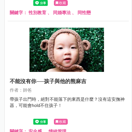
收藏
關鍵字：
性別教育
、
同婚專法
、
同性戀
不能沒有你──孩子與他的熊麻吉
作者：帥爸
帶孩子出門時，絕對不能落下的東西是什麼？沒有這安撫神
器，可能會hold不住孩子！
收藏
關鍵字：
安全感
、
情緒管理