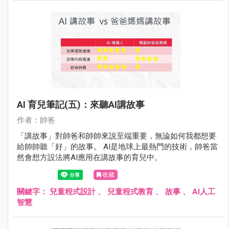
AI 育兒筆記(五)：來聽AI講故事
作者：帥爸
「講故事」對帥爸和帥帥來說至端重要，無論如何我都想要
給帥帥聽「好」的故事。 AI是地球上最熱門的技術，帥爸當
然會想方設法將AI應用在講故事的育兒中。
收藏
關鍵字：
兒童程式設計
、
兒童程式教育
、
故事
、
AI人工
智慧