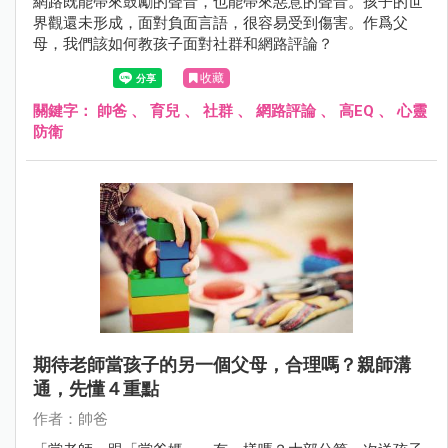
網路既能帶來鼓勵的聲音，也能帶來惡意的聲音。孩子的世
界觀還未形成，面對負面言語，很容易受到傷害。作爲父
母，我們該如何教孩子面對社群和網路評論？
收藏
關鍵字：
帥爸
、
育兒
、
社群
、
網路評論
、
高EQ
、
心靈
防衛
期待老師當孩子的另一個父母，合理嗎？親師溝
通，先懂４重點
作者：帥爸