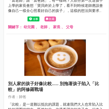
「當老師」跟「當爸媽」，有一樣嗎？大部分第一次送孩子
上學的家長會想「寶貝終於上學了，看不到時候老師應該會
像自己一樣全心照看好自己的孩子」，這樣的想法與要求，
過分嗎？！想想看，若全班有20個孩子，後面可能有超過20
收藏
～40位以上的爸爸、媽媽、阿公、阿嬤... 家長群，老師，該
怎麼辦呢？
關鍵字：
幼兒園
、
老師
、
家長
、
父母
別人家的孩子好像比較…… 別拖著孩子陷入「比
較」的阿修羅戰場
作者：帥爸
「比較」是一道難以抵抗的課題，就連我們大人也常陷入比