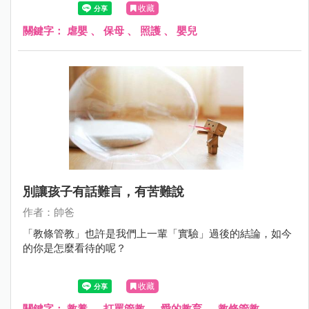
收藏
關鍵字：
虐嬰
、
保母
、
照護
、
嬰兒
別讓孩子有話難言，有苦難說
作者：帥爸
「教條管教」也許是我們上一輩「實驗」過後的結論，如今
的你是怎麼看待的呢？
收藏
關鍵字：
教養
、
打罵管教
、
愛的教育
、
教條管教