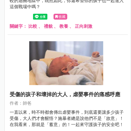
較的迴圈地獄中，既然如此，你還希望你的孩子也一起進入
這個戰場中嗎？
收藏
關鍵字：
比較
、
禮貌
、
教養
、
正向刺激
受傷的孩子和壞掉的大人，虐嬰事件的痛感呼應
作者：帥爸
一直以來，時不時都會傳出虐嬰事件，到底還要讓多少孩子
受傷，大人們才會醒悟？施暴者總是說他們不是「故意」！
在我看來，那就是「蓄意」的！一起來守護孩子的安全吧！