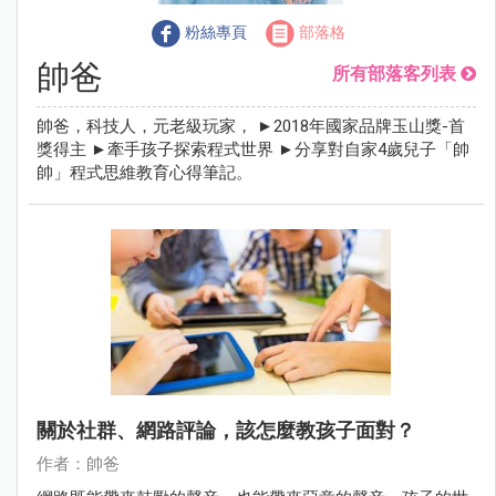
粉絲專頁
部落格
帥爸
所有部落客列表
帥爸，科技人，元老級玩家， ►2018年國家品牌玉山獎-首
獎得主 ►牽手孩子探索程式世界 ►分享對自家4歲兒子「帥
帥」程式思維教育心得筆記。
關於社群、網路評論，該怎麼教孩子面對？
作者：帥爸