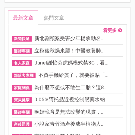
最新文章
熱門文章
看更多
新北割頸案受害少年楊承勳名...
新知快遞
立秋後秋燥來襲！中醫教養肺...
醫師專欄
Janet謝怡芬虎媽模式禁3C，看...
名人家庭
不買手機給孩子，就要被貼「...
部落客專欄
為什麼不想或不敢生二胎？這8...
家庭關係
0.05%阿托品近視控制眼藥水納...
寶貝健康
晚婚晚育是無法改變的現實，...
醫師專欄
小說家青竹酒產後成半植物人...
產後照護