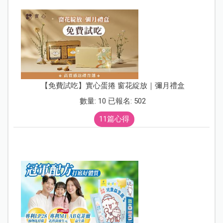
【免費試吃】實心蛋捲 窗花綻放｜彌月禮盒
數量: 10 已報名: 502
11篇心得