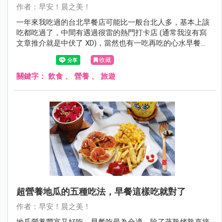
作者：早安！晨之美！
一年來我吃過的台北早餐店可能比一般台北人多，基本上該
吃都吃過了，中間有遇過很雷的熱門打卡店 (通常我沒有寫
文章推介就是中伏了 XD)，當然也有一吃再吃的心水早餐
店。你可能會發現我選的必吃早餐都屬於比較簡單的味道，
收藏
大概是吃過很浮誇很話題性的早餐之後，還是覺得平實的最
可靠最長久喔。
關鍵字：
飲食
、
營養
、
旅遊
超營養地瓜的五種吃法，早餐這樣吃就對了
作者：早安！晨之美！
地瓜營養豐富又好吃，早餐吃最為合適，除了蒸熟烤熟直接