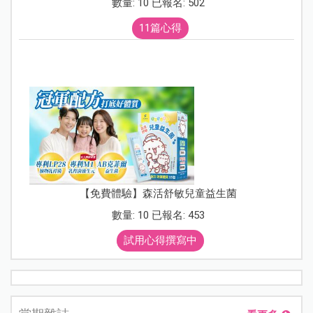
數量: 10 已報名: 502
11篇心得
【免費體驗】森活舒敏兒童益生菌
數量: 10 已報名: 453
試用心得撰寫中