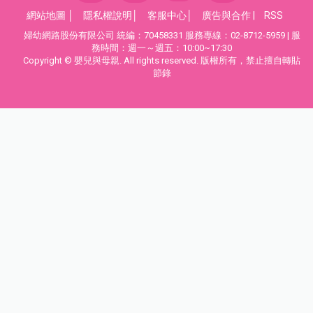
網站地圖
│
隱私權說明
│
客服中心
│
廣告與合作
|
RSS
婦幼網路股份有限公司 統編：70458331 服務專線：02-8712-5959 | 服
務時間：週一～週五：10:00~17:30
Copyright © 嬰兒與母親. All rights reserved. 版權所有，禁止擅自轉貼
節錄