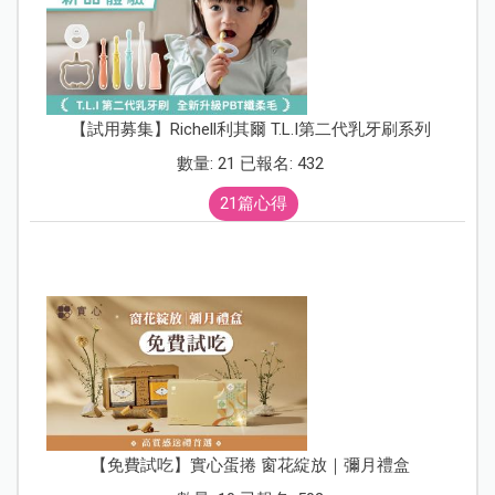
【試用募集】Richell利其爾 T.L.I第二代乳牙刷系列
數量: 21 已報名: 432
21篇心得
【免費試吃】實心蛋捲 窗花綻放｜彌月禮盒