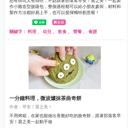
想有得玩又有得吃，不妨跟著部落客早安！晨之美！一起製
作小雞造型披薩包，整個過程都可以給小朋友參與，材料和
製作方法都好易上手，也可以發揮獨特創意喔！
收藏
關鍵字：
料理
、
幼兒
、
飲食
、
營養
、
食譜
一分鐘料理，微波爐抹茶曲奇餅
作者：早安！晨之美！
不用烤箱，在家也能做出香脆好吃的曲奇餅，跟著部落客早
安！晨之美一起動手做