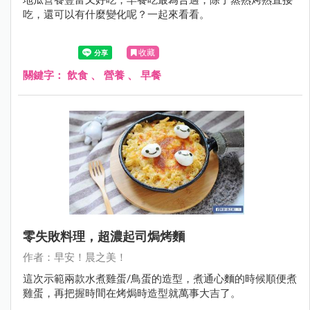
吃，還可以有什麼變化呢？一起來看看。
收藏
關鍵字：
飲食
、
營養
、
早餐
零失敗料理，超濃起司焗烤麵
作者：早安！晨之美！
這次示範兩款水煮雞蛋/鳥蛋的造型，煮通心麵的時候順便煮
雞蛋，再把握時間在烤焗時造型就萬事大吉了。