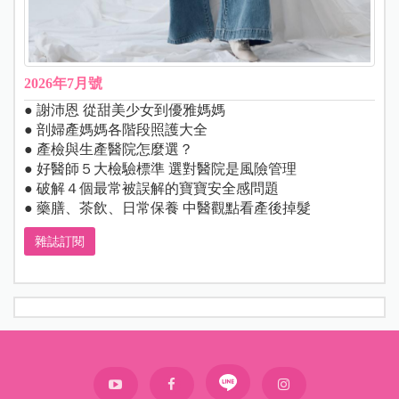
2026年7月號
● 謝沛恩 從甜美少女到優雅媽媽
● 剖婦產媽媽各階段照護大全
● 產檢與生產醫院怎麼選？
● 好醫師５大檢驗標準 選對醫院是風險管理
● 破解４個最常被誤解的寶寶安全感問題
● 藥膳、茶飲、日常保養 中醫觀點看產後掉髮
雜誌訂閱