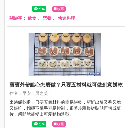
收藏
關鍵字：
飲食
、
營養
、
快速料理
寶寶外帶點心怎麼做？只要五材料就可做創意餅乾
作者：早安！晨之美！
來烤餅乾啦！只要五個材料的簡易餅乾，新鮮出爐又香又脆
又好吃，麵糰不黏手容易控制，跟著步驟搓搓貼貼再切成薄
片，瞬間就能變出可愛動物造型。
收藏