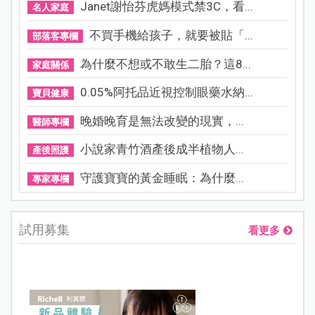
Janet謝怡芬虎媽模式禁3C，看...
名人家庭
不買手機給孩子，就要被貼「...
部落客專欄
為什麼不想或不敢生二胎？這8...
家庭關係
0.05%阿托品近視控制眼藥水納...
寶貝健康
晚婚晚育是無法改變的現實，...
醫師專欄
小說家青竹酒產後成半植物人...
產後照護
守護寶寶的黃金睡眠：為什麼...
專家專欄
試用募集
看更多