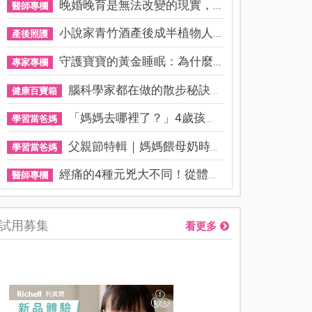
晚婚晚育是無法改變的現實，...
醫師專欄
小說家青竹酒產後成半植物人...
產後照護
守護寶寶的黃金睡眠：為什麼...
專家專欄
腦科學家都在做的散步秘訣！...
健康百寶箱
「媽媽去哪裡了？」4歲孩子還...
學習當爸媽
父親節特輯｜媽媽餵母奶時，...
學習當爸媽
經痛的4種元兇大不同！從體質...
醫師專欄
試用募集
看更多