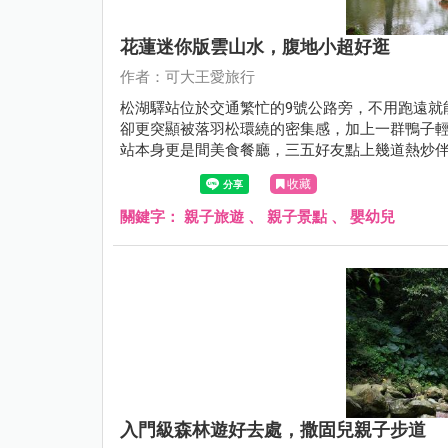
花蓮迷你版雲山水，腹地小超好逛
作者：可大王愛旅行
松湖驛站位於交通繁忙的9號公路旁，不用跑遠就
卻更突顯被落羽松環繞的密集感，加上一群鴨子
站本身更是間美食餐廳，三五好友點上幾道熱炒
蓮，行程千萬不要少了它。
收藏
關鍵字：
親子旅遊
、
親子景點
、
嬰幼兒
入門級森林遊好去處，撒固兒親子步道