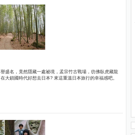
享譽盛名，竟然隱藏一處祕境，孟宗竹古戰場，彷佛臥虎藏龍
在大鎖國時代好想去日本? 來這重溫日本旅行的幸福感吧。