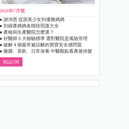
2026年7月號
● 謝沛恩 從甜美少女到優雅媽媽
● 剖婦產媽媽各階段照護大全
● 產檢與生產醫院怎麼選？
● 好醫師５大檢驗標準 選對醫院是風險管理
● 破解４個最常被誤解的寶寶安全感問題
● 藥膳、茶飲、日常保養 中醫觀點看產後掉髮
雜誌訂閱