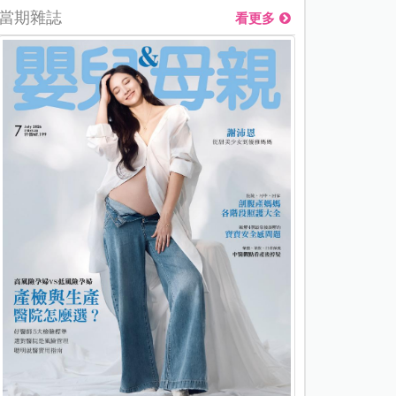
當期雜誌
看更多