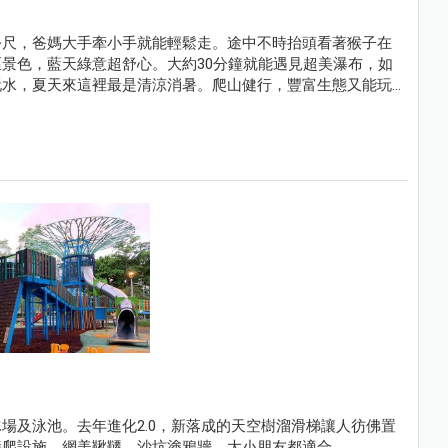
公尺，爸媽大手牽小手就能輕鬆走。途中不時抬頭看著猴子在
景色，藍天綠意超舒心。大約30分鐘就能遇見超美瀑布，如
玩水，夏天來這裡最是清涼消暑。爬山健行，豐富生態又能玩
場及泳池。去年進化2.0，新落成的天空樹溜滑梯讓人彷佛置
攀爬設施、網美鞦韆、沙坑塗鴉牆，大小朋友都適合。