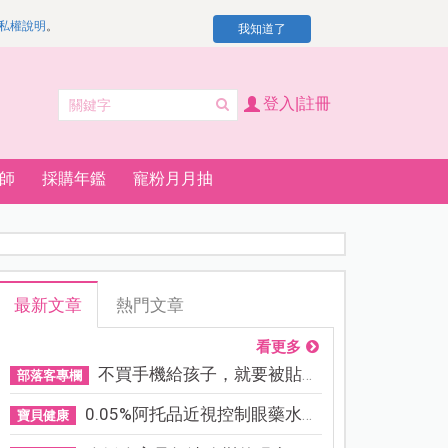
私權說明
。
我知道了
登入|註冊
師
採購年鑑
寵粉月月抽
最新文章
熱門文章
看更多
不買手機給孩子，就要被貼「...
部落客專欄
0.05%阿托品近視控制眼藥水納...
寶貝健康