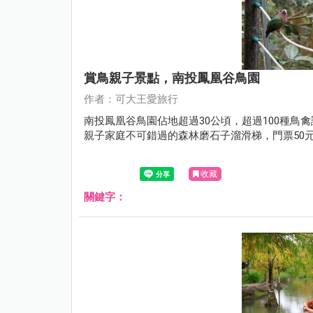
賞鳥親子景點，南投鳳凰谷鳥園
作者：可大王愛旅行
南投鳳凰谷鳥園佔地超過30公頃，超過100種
親子家庭不可錯過的森林磨石子溜滑梯，門票50
收藏
關鍵字：