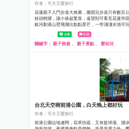
作者：可大王愛旅行
花蓮親子入門步道大推薦，撒固兒步道只有數百
枝頭輕躍，讓小孩超驚喜，遠望則可看見花蓮市區
銀河劃過山壁飛濺出點點星芒，一旁淺淺水池可
水，親子家庭就來這裡鍛鍊水之呼吸吧。
收藏
關鍵字：
親子旅遊
、
親子景點
、
嬰幼兒
台北天空樹前港公園，白天晚上都好玩
作者：可大王愛旅行
前港公園佔地遼闊，花草扶疏，又有籃球場、溜冰
身新加坡，夜裡更會點亮燈飾。造景美麗之外，