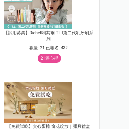
【試用募集】Richell利其爾 T.L.I第二代乳牙刷系
列
數量: 21 已報名: 432
21篇心得
【免費試吃】實心蛋捲 窗花綻放｜彌月禮盒