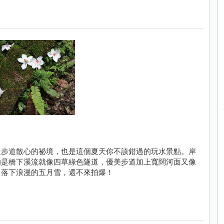
走步道散心的祕境，也是這個夏天你不該錯過的玩水景點。岸
的是橋下溪流就像四草綠色隧道，優美步道加上寬闊河面又像
，落下浪漫的五月雪，還不來拍爆！