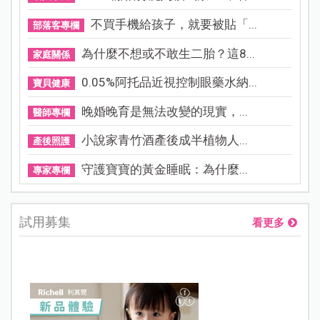
不買手機給孩子，就要被貼「...
部落客專欄
為什麼不想或不敢生二胎？這8...
家庭關係
0.05%阿托品近視控制眼藥水納...
寶貝健康
晚婚晚育是無法改變的現實，...
醫師專欄
小說家青竹酒產後成半植物人...
產後照護
守護寶寶的黃金睡眠：為什麼...
專家專欄
試用募集
看更多