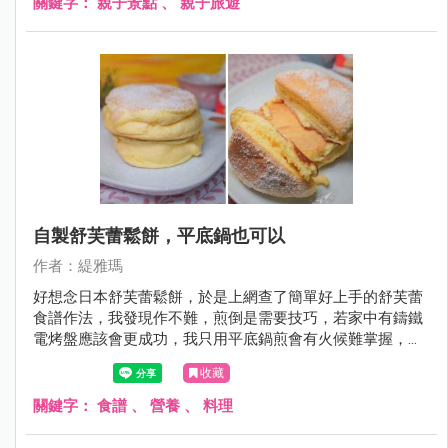
關鍵字：
親子景點
、
親子旅遊
薄殼，不僅泥路難走還容易刮傷，有興趣來玩免費挖蛤請務
必看這篇，會有很多注意事項跟大家分享。
自製舒芙蕾鬆餅，平底鍋也可以
作者：緹雅瑪
好想念日本舒芙蕾鬆餅，於是上網查了簡單好上手的舒芙蕾
食譜作法，我發現作不難，煎倒是需要技巧，若家中有鑄鐵
電烤盤應該會更成功，我只用平底鍋煎會有火候難掌握，會
造成部份微焦的色不均問題！！不選大約作到第3次，只要
收藏
小小火煎控制得好，就能煎得很美了。
關鍵字：
食譜
、
營養
、
料理