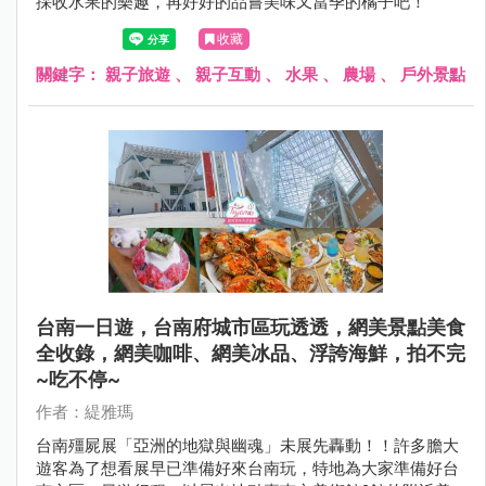
採收水果的樂趣，再好好的品嘗美味又當季的橘子吧！
收藏
關鍵字：
親子旅遊
、
親子互動
、
水果
、
農場
、
戶外景點
台南一日遊，台南府城市區玩透透，網美景點美食
全收錄，網美咖啡、網美冰品、浮誇海鮮，拍不完
~吃不停~
作者：緹雅瑪
台南殭屍展「亞洲的地獄與幽魂」未展先轟動！！許多膽大
遊客為了想看展早已準備好來台南玩，特地為大家準備好台