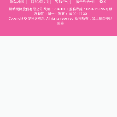
網站地圖
│
隱私權說明
│
客服中心
│
廣告與合作
|
RSS
婦幼網路股份有限公司 統編：70458331 服務專線：02-8712-5959 | 服
務時間：週一～週五：10:00~17:30
Copyright © 嬰兒與母親. All rights reserved. 版權所有，禁止擅自轉貼
節錄