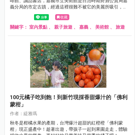
啡館、誠品書店，嘉義市立美術館是日治時期菸酒公賣局嘉
義分局的市定古蹟，經過這裡很難不被它的美麗所吸引，搭
乘台鐵至嘉義車站再步行過來只要3分鐘。
收藏
關鍵字：
室內景點
、
親子旅遊
、
嘉義
、
美術館
、
旅遊
100元橘子吃到飽！到新竹現採香甜爆汁的「佛利
蒙柑」
作者：緹雅瑪
秋冬是柑橘水果的產期，台灣爆汁超甜的紅橙橙「佛利蒙
柑」現正盛產中！趁著出遊，帶孩子一起到果園走走，體驗