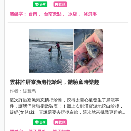
我們來南化賞花完就順道過來用午餐。
收藏
關鍵字：
台南
、
台南景點
、
冰店
、
冰淇淋
雲林許厝寮漁港挖蛤蜊，體驗童時樂趣
作者：緹雅瑪
這次許厝寮漁港忘情挖蛤蜊，挖得太開心還發生了烏龍事
件，讓我們緊張指數破表！！繼上次到漢寶濕地挖白蛤後，
緹緹(女兒)就一直說還要去玩挖白蛤，這次就來挑戰更難的
許厝寮漁港，為何會說挑戰呢！？因為緹編爬文作了好多功
收藏
課，發現許厝寮漁港的沙地前半段的泥路很難走，加上這裡
在9月中秋前後的生態更豐富，有白蛤、赤嘴、公呆，公呆