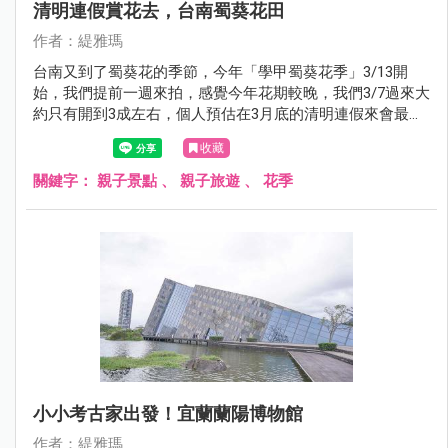
清明連假賞花去，台南蜀葵花田
作者：緹雅瑪
台南又到了蜀葵花的季節，今年「學甲蜀葵花季」3/13開
始，我們提前一週來拍，感覺今年花期較晚，我們3/7過來大
約只有開到3成左右，個人預估在3月底的清明連假來會最
美，看完蜀葵花也別忘了後面整片的金色麥田，也超好拍
收藏
的！！完全就是個網美天堂。
關鍵字：
親子景點
、
親子旅遊
、
花季
小小考古家出發！宜蘭蘭陽博物館
作者：緹雅瑪