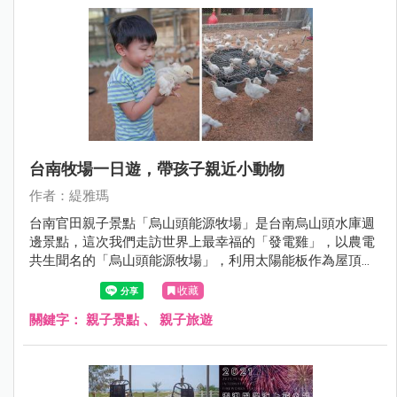
台南牧場一日遊，帶孩子親近小動物
作者：緹雅瑪
台南官田親子景點「烏山頭能源牧場」是台南烏山頭水庫週
邊景點，這次我們走訪世界上最幸福的「發電雞」，以農電
共生聞名的「烏山頭能源牧場」，利用太陽能板作為屋頂發
電供電，這裡的發電雞可聽音樂，有大空間活動過得開心自
收藏
在，不怕人很適合帶小朋友來農事體驗，尤其是撿雞蛋，連
我大人也很愛這個體驗，整個童心大爆發。
關鍵字：
親子景點
、
親子旅遊