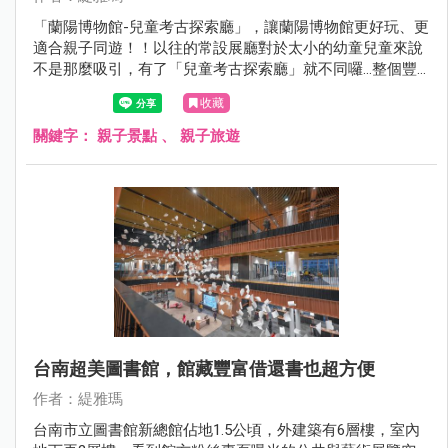
「蘭陽博物館-兒童考古探索廳」，讓蘭陽博物館更好玩、更
適合親子同遊！！以往的常設展廳對於太小的幼童兒童來說
不是那麼吸引，有了「兒童考古探索廳」就不同囉…整個豐
富度大躍進，還沒來的親子族群看過來，每人50元就能當小
收藏
小考古探險家，而且1:1復刻還原的「淇武蘭傳統家屋」超好
拍，值得一訪！
關鍵字：
親子景點
、
親子旅遊
台南超美圖書館，館藏豐富借還書也超方便
作者：緹雅瑪
台南市立圖書館新總館佔地1.5公頃，外建築有6層樓，室內