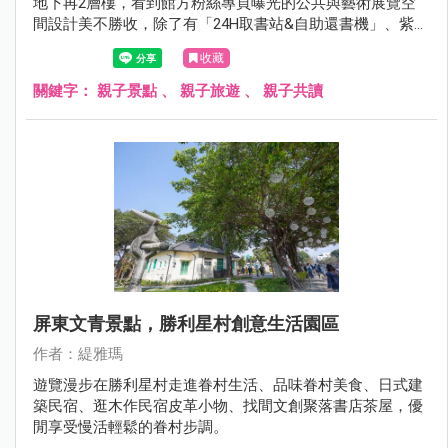
地下再2層樓，看到館方粉絲專頁曝光的公共與藝術展覽空
間設計美不勝收，除了有「24H取書站&自助還書機」、紫外
線消毒書本機(喜歡這個功能)、視廳室有半開放式包廂、包
收藏
廂討論室、幼童五感探索區、烏邦圖UBUNTU咖啡廳，都很
令人期待！
關鍵字：
親子景點
、
親子旅遊
、
親子共讀
屏東文青景點，勝利星村創意生活園區
作者：緹雅瑪
遊覽漫步在勝利星村走進眷村生活、品味眷村美食、日式建
築民宿、逛木作民宿皮革小物、找間文創聚落書店茶屋，優
閒享受慢活輕鬆的眷村步調。