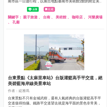
南市區一日遊行程，以展出地點臺南市美術館2館的附近美
食景點推薦給大家，想推薦的台南美食景點太多，所以文章
收藏
內可依喜好作刪減，人氣名店有可能需要排隊，也要有心理
準備哦~
關鍵字：
親子旅遊
、
台南
、
美術館
、
咖啡店
、
河樂廣場
、
孔廟
台東景點《太麻里車站》台版灌籃高手平交道，絕
美碧藍海岸線美景車站
作者：緹雅瑪
台東景點不只有金城武樹，還有人氣經典的台版灌籃高手平
交道值得拍攝。鐵路平交道望去就是海平面的景色非常美，