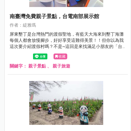
南臺灣免費親子景點，台電南部展示館
作者：緹雅瑪
屏東墾丁是台灣熱門的渡假聖地，有藍天大海來到墾丁海灘
每個人都會放慢腳步，好好享受這難得美景！！但你以為我
這次要介紹渡假村嗎？不是~這回是來找滿足小朋友的「台
電南部展示館」，來玩挑高2層樓旋轉滑梯，順便長知
收藏
識！！
關鍵字：
親子景點
、
親子旅遊