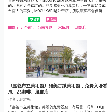
台南療癒系甜點店『MOGU KABI夏威夷豆塔專賣店』，由呆
萌水豚君店長進駐的甜點夏威夷豆塔專賣店，一開幕就造成
台南人的喜愛，MOGU KABI是外帶店，所以顧客不會停留太
久，平日來更可盡情的與水豚店長合影，若顧客不多…差不
收藏
多可停留個10~15分鐘都沒問題。
關鍵字：
台南
、
台南景點
、
水豚君
、
甜點店
《嘉義市立美術館》絕美古蹟美術館，免費入場看
展，品咖啡、逛書店
作者：緹雅瑪
「嘉義市立美術館」美麗的免費景點，有展覽、昭和J11咖