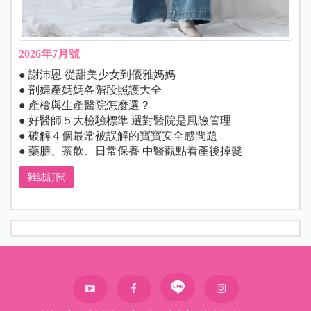
2026年7月號
● 謝沛恩 從甜美少女到優雅媽媽
● 剖婦產媽媽各階段照護大全
● 產檢與生產醫院怎麼選？
● 好醫師５大檢驗標準 選對醫院是風險管理
● 破解４個最常被誤解的寶寶安全感問題
● 藥膳、茶飲、日常保養 中醫觀點看產後掉髮
雜誌訂閱