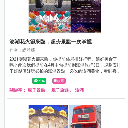
澎湖花火節來臨，超夯景點一次掌握
作者：緹雅瑪
2021澎湖花火節來臨，你提前佈局排好行程、選好美食了
嗎？此次我們提前在4月中旬提前到澎湖旅行3日，規劃安排
了好幾個好玩必拍的澎湖景點、必吃的澎湖美食，看到喜歡
的景點可直接放進口袋名單，每個景點皆有詳細的文章介
收藏
紹，讓你沒時間作功課也能快速安排好澎湖行程，Go～Go
～Go～
關鍵字：
親子景點
、
親子旅遊
、
澎湖