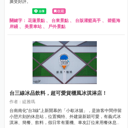
廣受好評。
收藏
關鍵字：
花蓮景點
、
台東景點
、
台版灌籃高手
、
碧藍海
岸綫
、
美景車站
、
戶外景點
台三線冰品飲料，超可愛貨櫃風冰淇淋店！
作者：緹雅瑪
台南南化”台3線“上新開幕的「小歇冰舖」，是旅客中間停留
小憩片刻的休息站，位置獨特、外建築新穎可愛，有義式冰
淇淋、簡餐、飲料，假日常有重機、車友訂位來用餐休息，