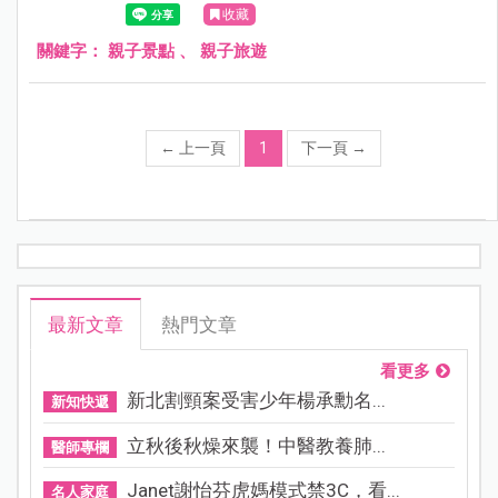
收藏
關鍵字：
親子景點
、
親子旅遊
←
上一頁
1
下一頁
→
最新文章
熱門文章
看更多
新北割頸案受害少年楊承勳名...
新知快遞
立秋後秋燥來襲！中醫教養肺...
醫師專欄
Janet謝怡芬虎媽模式禁3C，看...
名人家庭