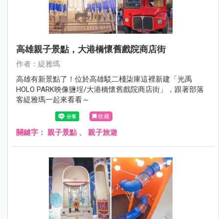
高雄親子景點，大港橋懷舊戲院商店街
作者：緹雅瑪
高雄有新景點了！位於高雄駁二棧柒庫這裡新建「光禹
HOLO PARK映像鹽埕/大港橋懷舊戲院商店街」，跟著部落
客緹雅瑪一起來看看～
收藏
關鍵字：
親子景點
、
親子旅遊