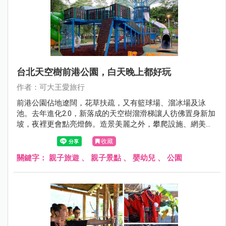
台北天空樹前港公園，白天晚上都好玩
作者：可大王愛旅行
前港公園佔地遼闊，花草扶疏，又有籃球場、溜冰場及泳
池。去年進化2.0，新落成的天空樹溜滑梯讓人彷佛置身新加
坡，夜裡更會點亮燈飾。造景美麗之外，攀爬設施、網美鞦
韆、沙坑塗鴉牆，大小朋友都適合。
收藏
關鍵字：
親子旅遊
、
親子景點
、
嬰幼兒
、
公園