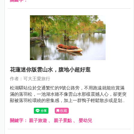
花蓮迷你版雲山水，腹地小超好逛
作者：可大王愛旅行
松湖驛站位於交通繁忙的9號公路旁，不用跑遠就能欣賞滿
滿的落羽松，一池湖水雖不像雲山水那樣震撼人心，卻更突
顯被落羽松環繞的密集感，加上一群鴨子輕鬆散步或是划行
水面，好拍程度不輸雲山水。此外，松湖驛站本身更是間美
收藏
食餐廳，三五好友點上幾道熱炒伴著談笑聲，或是喝杯下午
茶，逛逛園區拍拍照，冬天來花蓮，行程千萬不要少了它。
關鍵字：
親子旅遊
、
親子景點
、
嬰幼兒