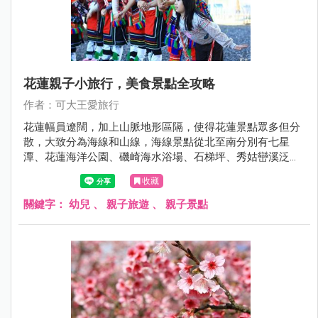
花蓮親子小旅行，美食景點全攻略
作者：可大王愛旅行
花蓮幅員遼闊，加上山脈地形區隔，使得花蓮景點眾多但分
散，大致分為海線和山線，海線景點從北至南分別有七星
潭、花蓮海洋公園、磯崎海水浴場、石梯坪、秀姑巒溪泛舟
等。山線則有兆豐農場、馬太鞍、瑞穗溫泉、瑞穗牧場、舞
收藏
鶴茶園、安通溫泉、羅山瀑布等，兩方陣容各具特色。
關鍵字：
幼兒
、
親子旅遊
、
親子景點