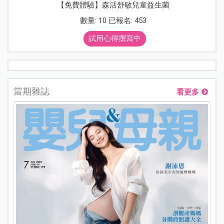
【免費體驗】森活舒敏兒童益生菌
數量: 10 已報名: 453
試用心得撰寫中
當期雜誌
看更多