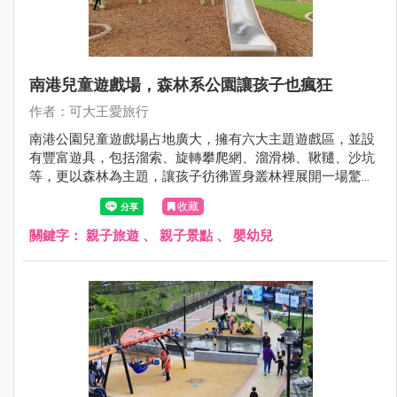
南港兒童遊戲場，森林系公園讓孩子也瘋狂
作者：可大王愛旅行
南港公園兒童遊戲場占地廣大，擁有六大主題遊戲區，並設
有豐富遊具，包括溜索、旋轉攀爬網、溜滑梯、鞦韆、沙坑
等，更以森林為主題，讓孩子彷彿置身叢林裡展開一場驚奇
冒險。
收藏
關鍵字：
親子旅遊
、
親子景點
、
嬰幼兒