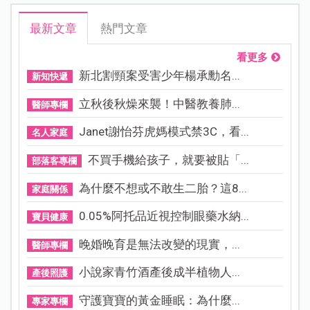
最新文章
熱門文章
看更多
新北割頸案受害少年楊承勳名...
新知快遞
立秋後秋燥來襲！中醫教養肺...
醫師專欄
Janet謝怡芬虎媽模式禁3C，看...
名人家庭
不買手機給孩子，就要被貼「...
部落客專欄
為什麼不想或不敢生二胎？這8...
家庭關係
0.05%阿托品近視控制眼藥水納...
寶貝健康
晚婚晚育是無法改變的現實，...
醫師專欄
小說家青竹酒產後成半植物人...
產後照護
守護寶寶的黃金睡眠：為什麼...
專家專欄