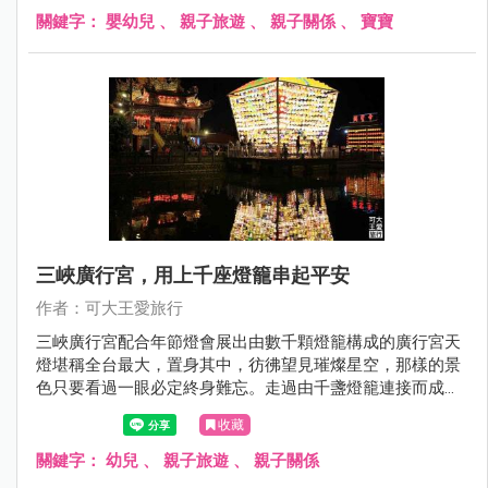
關鍵字：
嬰幼兒
、
親子旅遊
、
親子關係
、
寶寶
三峽廣行宮，用上千座燈籠串起平安
作者：可大王愛旅行
三峽廣行宮配合年節燈會展出由數千顆燈籠構成的廣行宮天
燈堪稱全台最大，置身其中，彷彿望見璀燦星空，那樣的景
色只要看過一眼必定終身難忘。走過由千盞燈籠連接而成的
祈福步道，敲響祈福鐘，讓你學業、工作、愛情運勢加溫，
收藏
幸福一整年，趁著年節腳步未走遠，快揪伴來賞燈，為新春
劃下美麗句點吧。
關鍵字：
幼兒
、
親子旅遊
、
親子關係