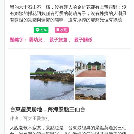
我的六十石山不一樣，沒有迷人的金針花卻有上帝視野；沒
有婀娜的採花阿姨僅有可愛的萌萌兔子；沒有擁擠的人潮只
有靜謐的氛圍與慵懶的貓咪；沒有浮誇的耶穌光但有繚繞山
嵐將我的心繫在這塊美麗的土地。原來，六十石山一年四季
收藏
皆美，讓人驚豔。
關鍵字：
嬰幼兒
、
親子旅遊
、
親子關係
台東超美勝地，跨海景點三仙台
作者：可大王愛旅行
人說老歌不寂寞，景點也是，台東最經典的景點莫過於三仙
台，從台灣的第一道曙光、八仙過海的傳說以及那優美的弧