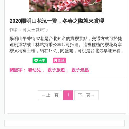
2020陽明山花況一覽，冬春之際就來賞櫻
作者：可大王愛旅行
陽明山平菁街42巷是台北知名的賞櫻景點，交通方式可於捷
運劍潭站或士林站搭乘公車即可抵達。這裡種植的櫻花為寒
櫻又稱富士櫻，約在1~2月間盛開，可說是台北最早迎來春
天的地方。
收藏
關鍵字：
嬰幼兒
、
親子旅遊
、
親子景點
←
上一頁
1
下一頁
→