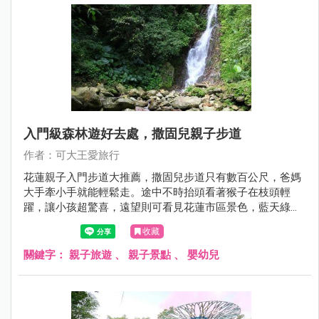
入門級森林遊好去處，撒固兒親子步道
作者：可大王愛旅行
花蓮親子入門步道大推薦，撒固兒步道只有數百公尺，爸媽
大手牽小手就能輕鬆走。途中不時抬頭看著猴子在枝頭輕
躍，讓小孩超驚喜，遠望則可看見花蓮市區景色，藍天綠意
超舒心。大約30分鐘就能遇見超美瀑布，如銀河劃過山壁飛
收藏
濺出點點星芒，一旁淺淺水池可玩水，夏天來這裡最是清涼
消暑。爬山健行，豐富生態又能玩水，親子家庭就來這裡鍛
關鍵字：
親子旅遊
、
親子景點
、
嬰幼兒
鍊水之呼吸吧。