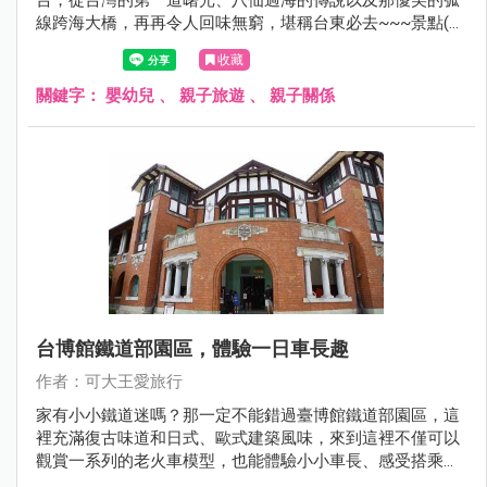
線跨海大橋，再再令人回味無窮，堪稱台東必去~~~景點(斷
點斷得很尷尬)。三仙台也是台灣少有的跨海景點，拾階踏上
收藏
拱橋遠眺愛心海灣。一旁是礫石沙灘，小孩玩石頭，爸媽吹
著海風讓人忘憂解愁。出發吧，一起越過跨海拱橋，尋找傳
關鍵字：
嬰幼兒
、
親子旅遊
、
親子關係
說中神明也為之留戀的傳說之地吧。
台博館鐵道部園區，體驗一日車長趣
作者：可大王愛旅行
家有小小鐵道迷嗎？那一定不能錯過臺博館鐵道部園區，這
裡充滿復古味道和日式、歐式建築風味，來到這裡不僅可以
觀賞一系列的老火車模型，也能體驗小小車長、感受搭乘火
車的樂趣，快帶孩子來玩吧！