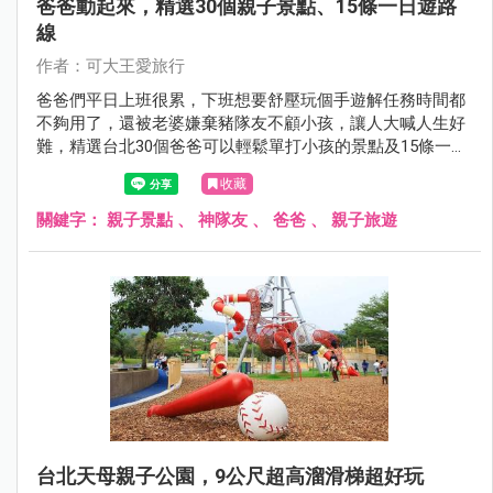
爸爸動起來，精選30個親子景點、15條一日遊路
線
作者：可大王愛旅行
爸爸們平日上班很累，下班想要舒壓玩個手遊解任務時間都
不夠用了，還被老婆嫌棄豬隊友不顧小孩，讓人大喊人生好
難，​​​​​​​精選台北30個爸爸可以輕鬆單打小孩的景點及15條一日
遊行程，讓媽媽徹底放一天假，穿上戰袍逛街去，或和閨蜜
收藏
們喝咖啡聊是非，爸爸們硬起來，勇敢帶著孩子離家出走
吧。
關鍵字：
親子景點
、
神隊友
、
爸爸
、
親子旅遊
台北天母親子公園，9公尺超高溜滑梯超好玩