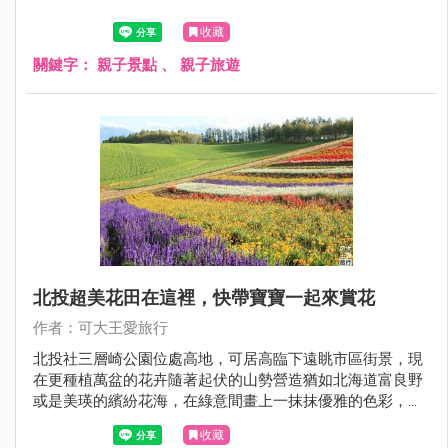
收藏
關鍵字：
親子景點
、
親子旅遊
北投超美花田在這裡，快帶寶寶一起來賞花
作者：可大王愛旅行
北投社三層崎公園位處高地，可居高臨下遠眺市區街景，現
在更種植萬盆的花卉隨著起伏的山勢營造猶如北海道富良野
或是美瑛的繽紛花海，在綠意間畫上一抹抹優雅的色彩，輕
柔地塗繪出五顏六色的夢幻花毯。
收藏