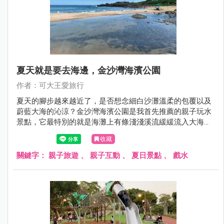
夏天就是要去海邊，金沙灣海濱公園
作者：可大王愛旅行
夏天的腳步越來越近了，是否想念細白沙灘溫柔的包覆以及
蔚藍大海的沁涼？金沙灣海濱公園是我首先推薦的親子玩水
景點，它最特別的就是海灘上有條淺淺溪流緩緩流入大海，
小孩可以在這淺灘玩水，溪水也不像海水那樣溼黏，更好清
收藏
理。溪水在內、海水在外所形成內外夾攻大力玩的特殊景
色，一旁還有公廁可免費沖洗，這樣方便安全的玩水景點不
關鍵字：
親子旅遊
、
親子互動
、
夏日景點
、
戲水
要錯過了。