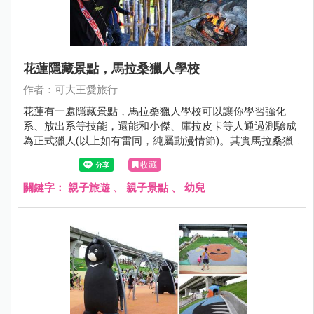
花蓮隱藏景點，馬拉桑獵人學校
作者：可大王愛旅行
花蓮有一處隱藏景點，馬拉桑獵人學校可以讓你學習強化
系、放出系等技能，還能和小傑、庫拉皮卡等人通過測驗成
為正式獵人(以上如有雷同，純屬動漫情節)。其實馬拉桑獵
人學校可以讓遊客體驗射山豬、設陷阱以及撒網捕魚，還有
收藏
竹筒飯DIY、喝小米酒烤肉。想玩點不一樣的花蓮嗎? 來當個
一日原民獵人吧，好玩又好笑。
關鍵字：
親子旅遊
、
親子景點
、
幼兒