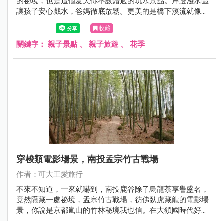
的祕境，也是這個夏天你不該錯過的玩水景點。岸邊淺水區
讓孩子安心戲水，爸媽徹底放鬆。更美的是橋下溪流就像四
草綠色隧道，優美步道加上寬闊河面又像日本美麗河谷，再
收藏
送你一棵油桐花樹，隨著風起，落下浪漫的五月雪，還不來
拍爆！
關鍵字：
親子景點
、
親子旅遊
、
花季
穿梭類電影場景，南投孟宗竹古戰場
作者：可大王愛旅行
不來不知道，一來就嚇到，南投鹿谷除了烏龍茶享譽盛名，
竟然隱藏一處祕境，孟宗竹古戰場，彷佛臥虎藏龍的電影場
景，你說是京都嵐山的竹林秘境我也信。在大鎖國時代好想
去日本? 來這重溫日本旅行的幸福感吧。