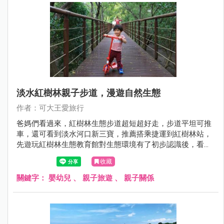
淡水紅樹林親子步道，漫遊自然生態
作者：可大王愛旅行
爸媽們看過來，紅樹林生態步道超短超好走，步道平坦可推
車，還可看到淡水河口新三寶，推薦搭乘捷運到紅樹林站，
先遊玩紅樹林生態教育館對生態環境有了初步認識後，看到
彈塗魚和招潮蟹本人會倍感親切，體力許可的話，直接走到
收藏
淡水吃美食逛景點，淡水親子一日遊Fun風去。
關鍵字：
嬰幼兒
、
親子旅遊
、
親子關係