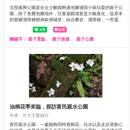
北投復興公園是全台少數能夠邊泡腳邊陪小孩玩耍的親子公
園，除了免費泡腳池外，兒童遊戲場更是大幅進化，從原本
的塑膠溜滑梯變身歐洲城堡，結合攀岩、溜滑梯，一旁還有
攀繩和沙坑，真的好好玩！
收藏
關鍵字：
親子景點
、
親子旅遊
、
親子公園
油桐花季來臨，探訪富民親水公園
作者：可大王愛旅行
富民親水公園，一處能夠同時賞桐花、玩水以及走步道散心