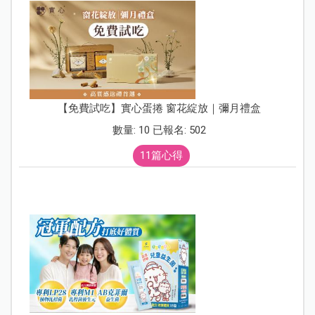
【免費試吃】實心蛋捲 窗花綻放｜彌月禮盒
數量: 10 已報名: 502
11篇心得