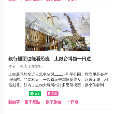
銀行裡面也能看恐龍！土銀台博館一日遊
作者：可大王愛旅行
土銀展示館鄰近台北車站與二二八和平公園，對面即是臺灣
博物館。門票30元可一次遊玩臺灣博物館及土銀展示館，相
當划算。館內古生物大展展出許多恐龍模型，讓小孩看到興
奮尖叫。另有金庫展間，陳列土地銀行的歷史文物，洋溢濃
收藏
厚懷舊氛圍。土銀展示館是室內景點，下雨不愁；可與臺灣
博物館與二二八和平公園規劃台北車站一日遊，好玩好逛，
關鍵字：
親子景點
、
親子旅遊
、
一日遊
假日就帶小孩來這。