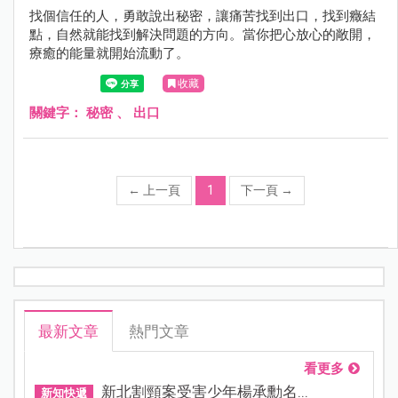
找個信任的人，勇敢說出秘密，讓痛苦找到出口，找到癥結
點，自然就能找到解決問題的方向。當你把心放心的敞開，
療癒的能量就開始流動了。
收藏
關鍵字：
秘密
、
出口
←
上一頁
1
下一頁
→
最新文章
熱門文章
看更多
新北割頸案受害少年楊承勳名...
新知快遞