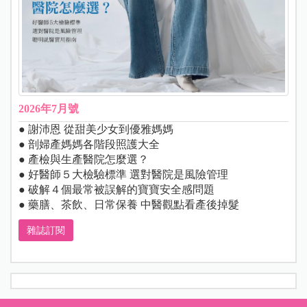
2026年7月號
● 謝沛恩 從甜美少女到優雅媽媽
● 剖婦產媽媽各階段照護大全
● 產檢與生產醫院怎麼選？
● 好醫師５大檢驗標準 選對醫院是風險管理
● 破解４個最常被誤解的寶寶安全感問題
● 藥膳、茶飲、日常保養 中醫觀點看產後掉髮
雜誌訂閱