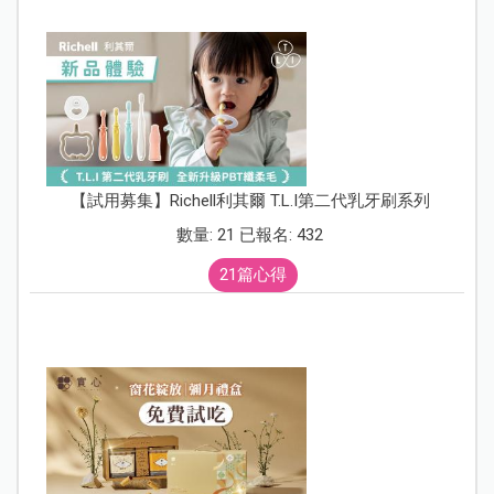
【試用募集】Richell利其爾 T.L.I第二代乳牙刷系列
數量: 21 已報名: 432
21篇心得