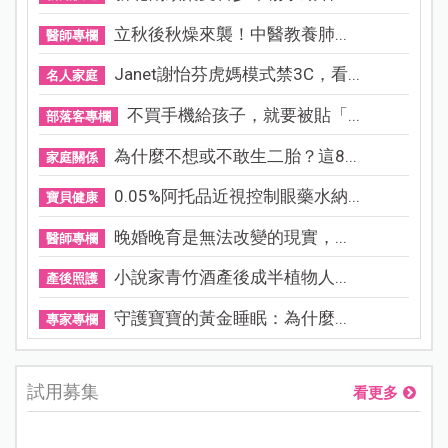
立秋後秋燥來襲！中醫教養肺...
醫師專欄
Janet謝怡芬虎媽模式禁3C，看...
名人家庭
不買手機給孩子，就要被貼「...
部落客專欄
為什麼不想或不敢生二胎？這8...
家庭關係
0.05%阿托品近視控制眼藥水納...
寶貝健康
晚婚晚育是無法改變的現實，...
醫師專欄
小說家青竹酒產後成半植物人...
產後照護
守護寶寶的黃金睡眠：為什麼...
專家專欄
試用募集
看更多