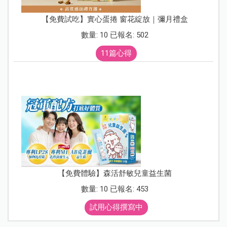
【免費試吃】實心蛋捲 窗花綻放｜彌月禮盒
數量: 10 已報名: 502
11篇心得
【免費體驗】森活舒敏兒童益生菌
數量: 10 已報名: 453
試用心得撰寫中