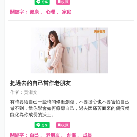
收藏
關鍵字：
健康
、
心理
、
家庭
把過去的自己當作老朋友
作者：黃淑文
有時要給自己一些時間修復創傷，不要擔心也不要害怕自己
做不到，當你學會如何療癒自己，過去因痛苦而來的傷痕就
能化為你成長的沃土。
收藏
關鍵字：
自己
、
老朋友
、
創傷
、
成長