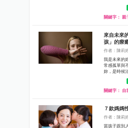
石。
關鍵字：
親
來自未來
孩」的療
作者：陳莉
我是未來的
常感孤單與
妳，是時候
顧妳真正的
關鍵字：
自
７款媽媽
作者：陳莉
當孩子跟別