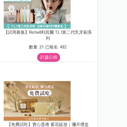
【試用募集】Richell利其爾 T.L.I第二代乳牙刷系
列
數量: 21 已報名: 432
21篇心得
【免費試吃】實心蛋捲 窗花綻放｜彌月禮盒