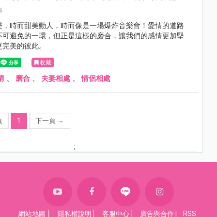
婷
樂，時而甜美動人，時而像是一場爆炸音樂會！愛情的道路
不可避免的一環，但正是這樣的磨合，讓我們的感情更加堅
更完美的彼此。
收藏
情
、
磨合
、
夫妻相處
、
情侶相處
頁
1
下一頁
→
;
網站地圖
│
隱私權說明
│
客服中心
│
廣告與合作
|
RSS