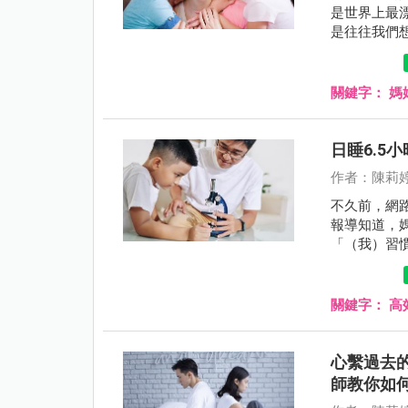
是世界上最
是往往我們
關鍵字：
媽
日睡6.5
作者：陳莉
不久前，網
報導知道，
「（我）習
我很習慣安
關鍵字：
高
心繫過去
師教你如