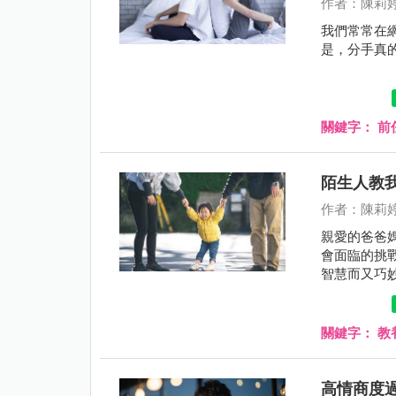
作者：陳莉
我們常常在
是，分手真
關鍵字：
前
陌生人教我
作者：陳莉
親愛的爸爸
會面臨的挑
智慧而又巧
關鍵字：
教
高情商度