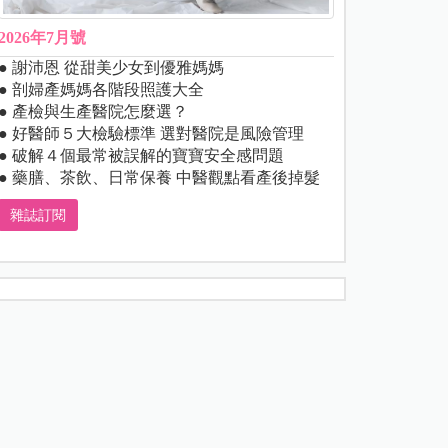
2026年7月號
● 謝沛恩 從甜美少女到優雅媽媽
● 剖婦產媽媽各階段照護大全
● 產檢與生產醫院怎麼選？
● 好醫師５大檢驗標準 選對醫院是風險管理
● 破解４個最常被誤解的寶寶安全感問題
● 藥膳、茶飲、日常保養 中醫觀點看產後掉髮
雜誌訂閱