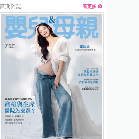
當期雜誌
看更多