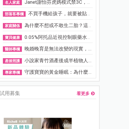
Janet謝怡芬虎媽模式禁3C，看...
名人家庭
不買手機給孩子，就要被貼「...
部落客專欄
為什麼不想或不敢生二胎？這8...
家庭關係
0.05%阿托品近視控制眼藥水納...
寶貝健康
晚婚晚育是無法改變的現實，...
醫師專欄
小說家青竹酒產後成半植物人...
產後照護
守護寶寶的黃金睡眠：為什麼...
專家專欄
試用募集
看更多