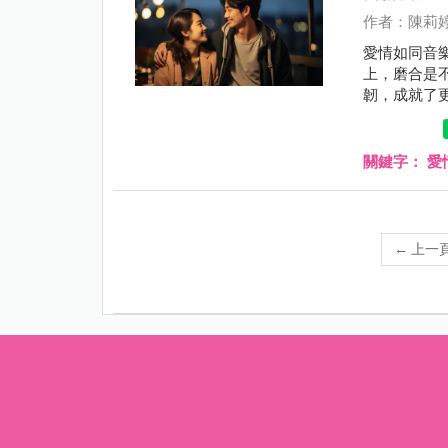
作者：陳莉
愛情如同音
上，磨合是
韌，成就了
關鍵字：
愛
←
上一