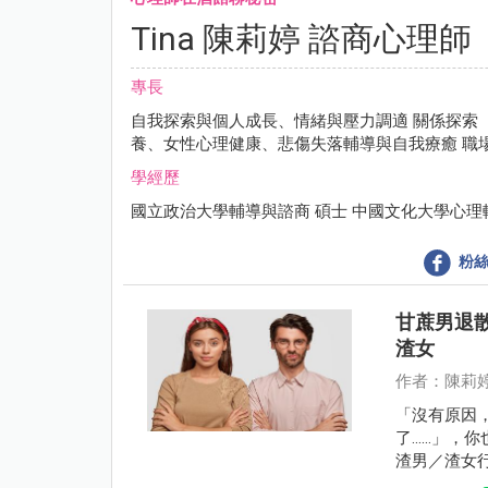
Tina 陳莉婷 諮商心理師
專長
自我探索與個人成長、情緒與壓力調適 關係探索
養、女性心理健康、悲傷失落輔導與自我療癒 職
學經歷
國立政治大學輔導與諮商 碩士 中國文化大學心理
粉絲
甘蔗男退
渣女
作者：陳莉
「沒有原因
了……」，
渣男／渣女