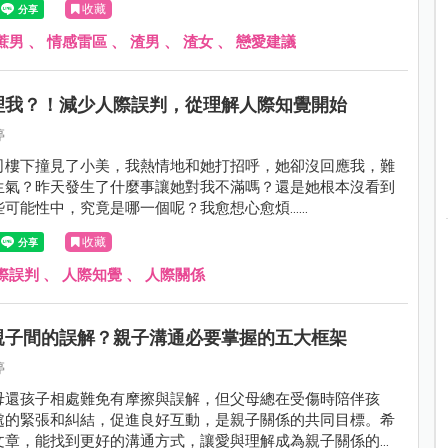
收藏
蔗男
、
情感雷區
、
渣男
、
渣女
、
戀愛建議
理我？！減少人際誤判，從理解人際知覺開始
婷
司樓下撞見了小美，我熱情地和她打招呼，她卻沒回應我，難
生氣？昨天發生了什麼事讓她對我不滿嗎？還是她根本沒看到
些可能性中，究竟是哪一個呢？我愈想心愈煩……
收藏
際誤判
、
人際知覺
、
人際關係
親子間的誤解？親子溝通必要掌握的五大框架
婷
母還孩子相處難免有摩擦與誤解，但父母總在受傷時陪伴孩
處的緊張和糾結，促進良好互動，是親子關係的共同目標。希
文章，能找到更好的溝通方式，讓愛與理解成為親子關係的基