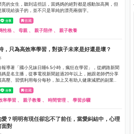
漂亮的女生，聽到這些話，當媽媽的絕對都是感動加高興，但
想展現給孩子的，並不只是單純的漂亮兩個字。
收藏
媽性格
、
母親
、
親子陪伴
、
親子教養
小時，只為高效率學習，對孩子未來是好還是壞？
婷
路報導著「國小兄妹日睡6.5小時，瘋狂在學習」，從網路新聞
媽媽是名主播，從事電視新聞超過20年以上，她跟老師們分享
慣高壓、習慣利用每分每秒，加上又有助人健康減肥的副業，
排自己和小孩的時間。」
收藏
效率學習
、
親子教養
、
時間管理
、
學習步驟
的愛？明明有現任卻忘不了前任，當愛糾結中，心理
何面對