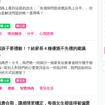
婷
網路上看到這樣的說法：「有感情問題就應該馬上分手。」但
的是解決問題的唯一選擇嗎？
收藏
任
、
情侶關係
、
分手
、
心理諮商
孩子要禮貌！？給家長 4 種優雅不失禮的建議
婷
媽媽們！今天，我們將一同探討一個家長在教養過程中幾乎都
戰─當別人對我們的心愛寶貝提出一些批評時，我們該如何以
妙的方式回應呢？
收藏
養
、
禮貌
、
智慧媽媽
、
育兒生活
過磨合期，讓感情更穩定，每個女生都值得被偏愛