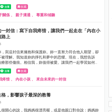
收藏
子關係
、
親子溝通
、
尊重和傾聽
的一封信：寫下自我疼惜，讓我們一起走在「內在小
癒路上
婷
妳，寫這封信來擁抱和保護妳。妳一直努力符合他人期望，卻
不被理解。我知道妳的掙扎和夢中的恐懼。現在，我想告訴
治療那些傷痕。相信我，妳值得被愛。讓我們一起學習如何照
需要。
收藏
我疼惜
、
內在小孩
、
來自未來的一封信
性格，影響孩子最深的教養
婷
人很開心的說，我媽媽很漂亮喔，或是他親口對你說：媽媽妳