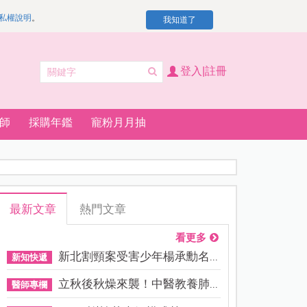
私權說明
。
我知道了
登入|註冊
師
採購年鑑
寵粉月月抽
最新文章
熱門文章
看更多
新北割頸案受害少年楊承勳名...
新知快遞
立秋後秋燥來襲！中醫教養肺...
醫師專欄