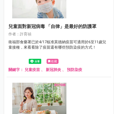
兒童面對新冠病毒 「自律」是最好的防護罩
作者：許育禎
衛福部食藥署已於4/17核准莫德納疫苗可適用於6至11歲兒
童接種，來看看除了疫苗還有哪些預防染疫的方式！
收藏
關鍵字：
兒童疫苗
、
新冠肺炎
、
預防染疫