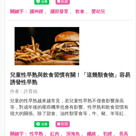
收藏
行為都可以幫助突觸的建立，有助於腦部的發育。
關鍵字：
腦神經
、
腦部發育
、
飲食
、
嬰幼兒
兒童性早熟與飲食習慣有關！「這幾類食物」容易
誘發性早熟
作者：許育禎
兒童的性早熟越來越常見，若兒童性早熟不僅會影響身高
等，對成年後的罹癌機率也會有影響。性早熟和飲食習慣有
很大的關係。除了甜食、油炸類零食等，牛、豬、羊等紅
肉，以及速食餐廳裡見的香腸、火腿等加工食品也容易導致
收藏
兒童性早熟的食物，專家建議兒童從小落實地中海飲食法
則，除了可以避免性早熟，對身體也有很多益處！
關鍵字：
性早熟
、
紅肉
、
深海魚
、
纖維
、
初經
、
長高