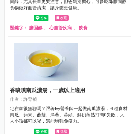
固醇，尤其長輩更要注意，但爸媽別擔心，可多吃降膽固醇
食物做好血管清潔，讓身體更健康。
收藏
關鍵字：
膽固醇
、
心血管疾病
、
飲食
香噴噴南瓜濃湯，一歲以上適用
作者：許育禎
宅在家很無聊嗎？跟著Ivy營養師一起做南瓜濃湯，６種食材
南瓜、蘋果、蘑菇、洋蔥、蒜頭、鮮奶蒸熟打勻0失敗，大
人小孩都可以喝，還能增強免疫力。
收藏