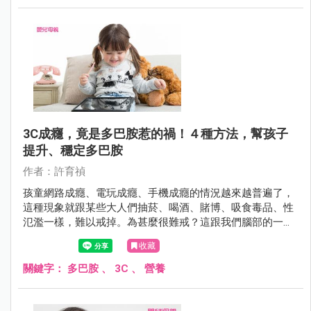
3C成癮，竟是多巴胺惹的禍！４種方法，幫孩子
提升、穩定多巴胺
作者：許育禎
孩童網路成癮、電玩成癮、手機成癮的情況越來越普遍了，
這種現象就跟某些大人們抽菸、喝酒、賭博、吸食毒品、性
氾濫一樣，難以戒掉。為甚麼很難戒？這跟我們腦部的一種
腦神經傳導物質多巴胺有關。
收藏
關鍵字：
多巴胺
、
3C
、
營養