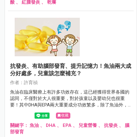
酸
、
紅腫發炎
、
乾癢
抗發炎、有助腦部發育、提升記憶力！魚油兩大成
分好處多，兒童該怎麼補充？
作者：許育禎
魚油在臨床醫療上有許多功效存在，這已經獲得世界各國的
認同，不僅對於大人很重要，對於孩童以及嬰幼兒也很重
要！其中DHA與EPA兩大重要成分功效繁多，除了魚油外，
家長也可以從其他直接來源讓孩子獲取，但也要注意攝取的
收藏
劑量喔。
關鍵字：
魚油
、
DHA
、
EPA
、
兒童營養
、
抗發炎
、
腦
部發育