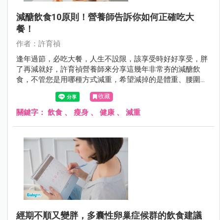
減醣飲食10原則！營養師告訴你如何正確吃大
餐！
作者：許育禎
逢年過節，必吃大餐，人生不設限，該享受時好好享受，胖
了再減就好，許育禎營養師來分享這幾年非常夯的減醣飲
食，不管您是用哪種方式減重，希望減掉的是體重、腰圍、
體脂肪，而不是健康！
收藏
關鍵字：
飲食
、
瘦身
、
健康
、
減重
經期不順又變胖，多囊性卵巢症候群的飲食建議