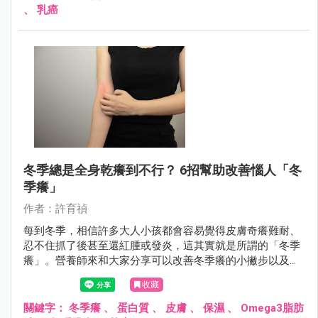
、
乳癌
冬季總是全身乾癢到不行？ 6招幫助改善惱人「冬
季癢」
作者：許育禎
每到冬季，相信許多大人小孩都會容易覺得皮膚奇癢難耐、
忍不住抓了後甚至還紅腫或發炎，這其實就是所謂的「冬季
癢」。營養師來和大家分享可以改善冬季癢的小撇步以及飲
食建議！
收藏
關鍵字：
冬季癢
、
蛋白質
、
皮膚
、
保濕
、
Omega3脂肪