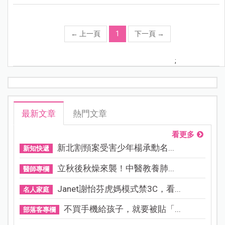
←
上一頁
1
下一頁
→
;
最新文章
熱門文章
看更多
新北割頸案受害少年楊承勳名...
新知快遞
立秋後秋燥來襲！中醫教養肺...
醫師專欄
Janet謝怡芬虎媽模式禁3C，看...
名人家庭
不買手機給孩子，就要被貼「...
部落客專欄