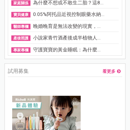
為什麼不想或不敢生二胎？這8...
家庭關係
0.05%阿托品近視控制眼藥水納...
寶貝健康
晚婚晚育是無法改變的現實，...
醫師專欄
小說家青竹酒產後成半植物人...
產後照護
守護寶寶的黃金睡眠：為什麼...
專家專欄
試用募集
看更多