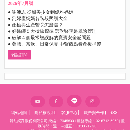
2026年7月號
● 謝沛恩 從甜美少女到優雅媽媽
● 剖婦產媽媽各階段照護大全
● 產檢與生產醫院怎麼選？
● 好醫師５大檢驗標準 選對醫院是風險管理
● 破解４個最常被誤解的寶寶安全感問題
● 藥膳、茶飲、日常保養 中醫觀點看產後掉髮
雜誌訂閱
網站地圖
│
隱私權說明
│
客服中心
│
廣告與合作
|
RSS
婦幼網路股份有限公司 統編：70458331 服務專線：02-8712-5959 | 服
務時間：週一～週五：10:00~17:30