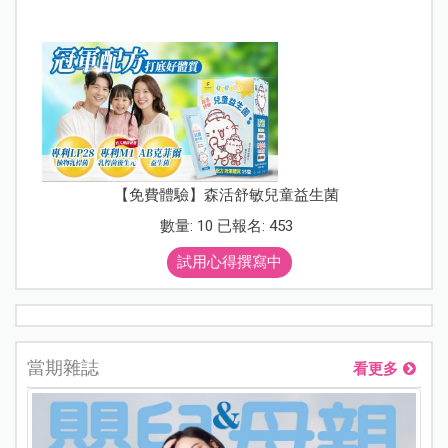
【免費體驗】森活舒敏兒童益生菌
數量: 10 已報名: 453
試用心得撰寫中
當期雜誌
看更多