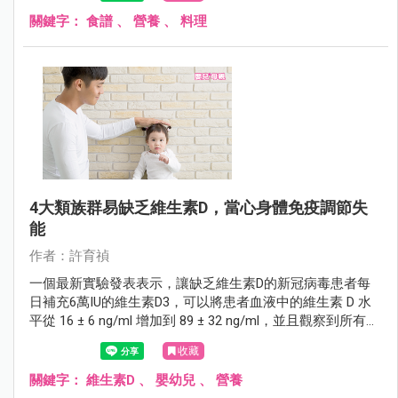
關鍵字：
食譜
、
營養
、
料理
4大類族群易缺乏維生素D，當心身體免疫調節失
能
作者：許育禎
一個最新實驗發表表示，讓缺乏維生素D的新冠病毒患者每
日補充6萬IU的維生素D3，可以將患者血液中的維生素 D 水
平從 16 ± 6 ng/ml 增加到 89 ± 32 ng/ml，並且觀察到所有測
量的炎症標誌物都顯著降低，尤其是CRP(C-反應蛋白)，以
收藏
及細胞激素IL 6 ，並且沒有副作用，因此建議，可以將輔助
脈衝 D 療法安全地添加到 COVID-19 的現有治療方案中，以
關鍵字：
維生素D
、
嬰幼兒
、
營養
改善患者的發炎現象！