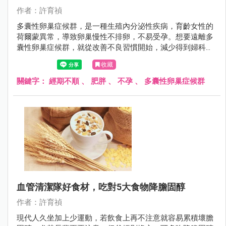
作者：許育禎
多囊性卵巢症候群，是一種生殖內分泌性疾病，育齡女性的
荷爾蒙異常，導致卵巢慢性不排卵，不易受孕。想要遠離多
囊性卵巢症候群，就從改善不良習慣開始，減少得到婦科病
症的機率。
收藏
關鍵字：
經期不順
、
肥胖
、
不孕
、
多囊性卵巢症候群
血管清潔隊好食材，吃對5大食物降膽固醇
作者：許育禎
現代人久坐加上少運動，若飲食上再不注意就容易累積壞膽