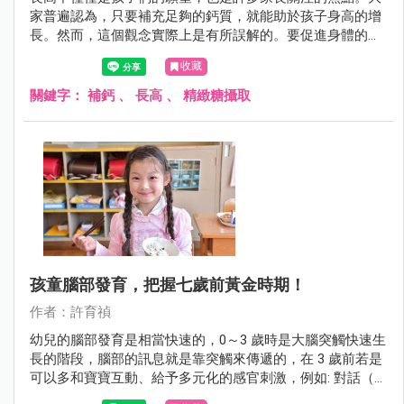
家普遍認為，只要補充足夠的鈣質，就能助於孩子身高的增
長。然而，這個觀念實際上是有所誤解的。要促進身體的正
常發育和長高，除了鈣質之外，還需要其他多種營養素的共
收藏
同作用。
關鍵字：
補鈣
、
長高
、
精緻糖攝取
孩童腦部發育，把握七歲前黃金時期！
作者：許育禎
幼兒的腦部發育是相當快速的，0～3 歲時是大腦突觸快速生
長的階段，腦部的訊息就是靠突觸來傳遞的，在 3 歲前若是
可以多和寶寶互動、給予多元化的感官刺激，例如: 對話（聽
覺）、觸摸或按摩（觸覺）、帶出門看世界（視覺），這些