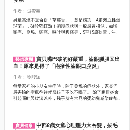
作者： 游資芸
男童高燒不退合併「草莓舌」，竟是感染「A群溶血性鏈
球菌」，確診猩紅熱！初期症狀與一般感冒相似，如喉
嚨痛、發燒、頭痛、嘔吐與腹痛等，5至15歲孩童，注意
發燒和紅疹！
寶貝嘴巴破的好嚴重，齒齦腫脹又出
醫師專欄
血！原來是得了「疱疹性齒齦口腔炎」
作者： 劉璦泇
每當家裡的小朋友生病時，除了發燒的症狀外，家長們
最害怕的症狀往往就屬孩子不吃不喝了。 除了腸胃炎會
引起嘔吐與腹瀉以外，幾乎所有常見的嬰幼兒感染症都
會導致腸胃蠕動變慢、食慾不振的狀況。 若是上呼吸道
感染，更是會引起喉嚨紅腫，甚至是咽喉扁桃腺化膿的
情形，更加影響孩子的食慾。
中部8歲女童心理壓力大吞髮，拔毛
寶貝健康