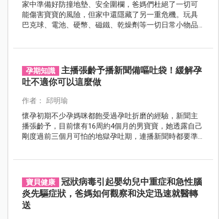
家中準備好防撞地墊、安全圍欄，爸媽們杜絕了一切可
能傷害寶寶的風險，但家中還隱藏了另一重危機。玩具
巴克球、電池、硬幣、磁鐵、乾燥劑等一切日常小物品
都有可能被好奇心重的寶寶塞入嘴內，從而引起不適，
甚或造成生命危險。 日前就有一名2歲女童因誤吞硬幣而
送到萬芳急診室，醫師也提醒家長們誤吞異物還是以預
防為先。
主播張齡予播新聞備嘔吐袋！緩解孕
孕期知識
吐不適你可以這麼做
作者： 邱明瑜
懷孕初期不少孕媽咪都飽受過孕吐折磨的經驗，新聞主
播張齡予，目前懷有16周約4個月的男寶寶，她透露自己
剛度過前三個月可怕的地獄孕吐期，連播新聞時都要準
備嘔吐袋。不過，除了張齡予，昔日黑澀會美眉成員的
小蠻，在懷孕初期則是「妊娠劇吐」的受害者，吐到胃
酸侵蝕、食道灼傷，同樣令人心疼。
冠狀病毒引起嬰幼兒中重症和急性腦
寶貝健康
炎先驅症狀，爸媽如何觀察和決定迅速就醫轉
送