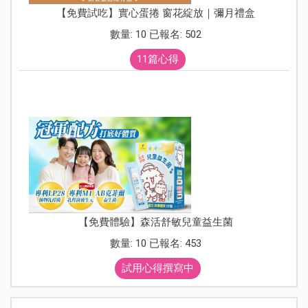
【免費試吃】實心蛋捲 窗花綻放｜彌月禮盒
數量: 10 已報名: 502
11篇心得
【免費體驗】森活舒敏兒童益生菌
數量: 10 已報名: 453
試用心得撰寫中