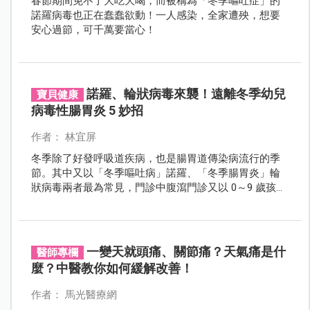
春節期間免不了大吃大喝，而被稱為「冬季嘔吐症」的
諾羅病毒也正在蠢蠢欲動！一人感染，全家遭殃，想要
安心過節，可千萬要當心！
諾羅、輪狀病毒來襲！遠離冬季幼兒
寶貝健康
病毒性腸胃炎 5 妙招
作者： 林宜屏
冬季除了好發呼吸道疾病，也是腸胃道傳染病流行的季
節。其中又以「冬季嘔吐病」諾羅、「冬季腸胃炎」輪
狀病毒兩者最為常見，門診中腹瀉門診又以 0～9 歲孩童
佔大多數。教爸媽們預防病毒性腸胃炎 5 大妙招，讓幼
兒遠離病毒不腹瀉。
一變天就頭痛、關節痛？天氣痛是什
醫師專欄
麼？中醫教你如何緩解改善！
作者： 馬光醫療網