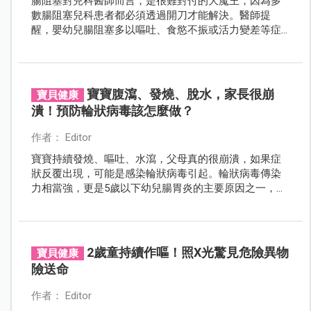
腸阻塞對兒科醫師而言，是很難對付的大魔王，因為多
數腸阻塞兒科患者都必須透過開刀才能解決。醫師提
醒，嬰幼兒腸阻塞多以嘔吐、食慾不振或活力變差等症
狀表現，一旦覺得不對勁，應儘早就醫獲得正確診斷，
才能減少意外發生。
寶寶腹瀉、發燒、脫水，家長很崩
寶貝健康
潰！預防輪狀病毒該怎麼做？
作者： Editor
寶寶持續發燒、嘔吐、水瀉，父母真的很崩潰，如果症
狀反覆出現，可能是感染輪狀病毒引起。輪狀病毒傳染
力相當強，更是5歲以下幼兒腸胃炎的主要原因之一，一
旦感染很容易因持續發燒、嘔吐、水瀉而造成脫水，嚴
重必須住院，而且會重複感染。目前並沒有對抗輪狀病
毒的藥物，所以更要了解如何預防，除了加強衛生管理
之外，接種輪狀病毒疫苗能降低寶寶感染機率以及住院
2歲童持續作嘔！照X光驚見危險異物
寶貝健康
風險，是最佳的預防方式。
險送命
作者： Editor