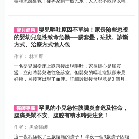
毒和流感奮戰！從專家到一般民眾，人人都不敢掉以輕
心。
嬰兒嘔吐原因不單純！家長險些忽視
寶貝健康
的嬰幼兒急性致命危機──腸套疊，症狀、診斷
方式、治療方式懶人包
作者： 林宜屏
一名嬰兒因從床上跌落後出現嘔吐，家長擔心是腦震
盪，立刻將嬰兒送往急診室。但嬰兒的嘔吐症狀卻未見
好轉，且接著出現了血便。詳細診斷後發現竟是3 個月大
至 6 歲嬰幼兒常見的急性致命危機──腸套疊！
罕見的小兒急性胰臟炎會危及性命，
醫師專欄
腹痛哭鬧不安、腹腔有積水時要注意！
作者： 黑倫醫師
這一夜我拯救了三歲腹痛的孩子！ 半夜一個3歲孩子因腹