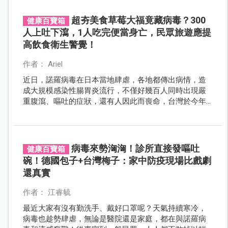
超夯美食草莓大福竟藏病毒？300
健康百寶箱
人上吐下瀉，1人吃完便當身亡，民眾旅遊應提
高飲食衛生警覺！
作者： Ariel
近日，諾羅病毒在日本當地肆虐，各地都傳出病情，造
成大規模感染性腸胃炎流行，不僅好幾百人同時出現嚴
重腹瀉、嘔吐的症狀，還有人因此而喪命，台灣於今年
初也在知名自助餐廳爆發過大規模感染事件，醫生呼
籲：台灣尚未脫離流行期、日本爆發感染危機，要注意
食品衛生及良好衛生習慣，不管到哪裡都能免受病毒的
侵擾。
病毒來勢洶洶！診所直接發嘔吐
健康百寶箱
碗！德國包子+台灣梅子：家中防疫現場比戲劇
還真實
作者： 江睿毓
最近大家有沒有勤洗手、戴好口罩呢？天氣持續寒冷，
病毒也趁勢肆虐，無論是醫院還是家庭，都在與諾羅病