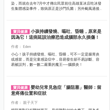
染，而就在去年7月中才傳出民眾前往高雄某冰店吃冰發
生集體感染事件，致病原正是沙門氏菌；另外颱風過後
也是沙門氏菌蠢蠢欲動的高峰期，嬰童更是高危險群，
爸媽真的要小心。
小孩持續發燒、嘔吐、昏睡，原來是
寶貝健康
因為它！這病延誤治療恐造成腦部永久損傷！
作者： Eden
小心！孩子持續發燒、嘔吐、昏睡，可不一定是腸胃炎
或感冒，而是兒童感染症中，容易發生卻不易診斷、容
易被誤判，數一數二嚴重的魔王──腦膜炎！
嬰幼兒常見急症「腸阻塞」醫師：留
寶貝健康
意疼痛位置和症狀
作者： 親子天下