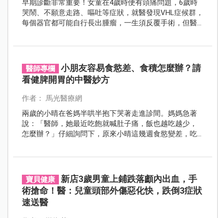
早期診斷非常重要！女童在4歲時便有頭痛問題，6歲時
哭鬧、不願意走路、嘔吐等症狀，就醫發現VHL症候群，
每個器官都可能自行長出腫瘤，一生須反覆手術，但醫
師強調，早期診斷並透過整合照護，可成為長期追蹤的
慢性疾病。
小朋友容易食慾差、食積怎麼辦？請
醫師專欄
看健脾開胃的中醫妙方
作者： 馬光醫療網
兩歲的小晴在爸媽半哄半抱下哭著走進診間。媽媽急著
說：「醫師，她最近吃飽就喊肚子痛，飯也越吃越少，
怎麼辦？」仔細詢問下，原來小晴這幾週食慾變差，吃
幾口就說飽，偏愛零食卻不碰正餐，甚至有時吃完還會
嘔吐，讓爸媽十分憂心。
新店3歲男童上鋪跌落顱內出血，手
寶貝健康
術搶命！醫：兒童頭部外傷惡化快，跌倒3症狀
速送醫