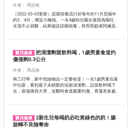
作者： 周品攸
（2022-03-03更新）諾羅病毒流行於每年的11月至隔年
的3、4月，傳染力極強。一名4歲幼兒園女童因為嘔吐、
水瀉不止就醫，結果確診諾羅病毒，然而照顧者阿嬤及
父母也出現相同症狀，顯見諾羅病毒讓「一人感染，全
家中獎」的厲害。醫師提醒家長「勤洗手」真的很重
要。
把清潔劑當飲料喝，1歲男童食道灼
寶貝健康
傷僅剩0.3公分
作者： 周品攸
再三叮嚀，家中危險物品一定要收妥！一名1歲男童在家
中玩耍，看到蓋子未鎖緊的浴廁清潔劑，誤當飲料喝下
去，當場痛得大哭，送醫時食道嚴重灼傷，胃還有多處
壞死，經過8次手術後，由於食道損壞嚴重，最後僅剩0.3
公分，是一般孩童的10分之1。
2新生兒每喝奶必吐黃綠色的奶！腸
寶貝健康
旋轉不良險奪命