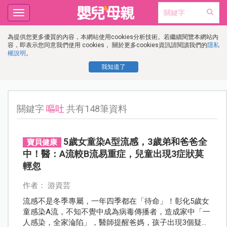
Toggle
navigation
為提供您更多優質的內容，本網站使用cookies分析技術。若繼續閱覽本網站內
容，即表示您同意我們使用 cookies， 關於更多cookies資訊請閱讀我們的
隱私
權說明
。
我知道了
關鍵字
嘔吐
共有148筆資料
5歲女童染A型流感，3歲弟和爸爸全
寶貝健康
中！醫：A流較B流易重症，兒童出現3症狀莫
輕忽
作者： 游資芸
流感不是冬季專屬，一年四季都在「待命」！彰化5歲女
童感染A流，不知不覺中成為病毒傳播者，造成家中「一
人感染，全家淪陷」，醫師提醒爸媽，孩子出現3個疑似