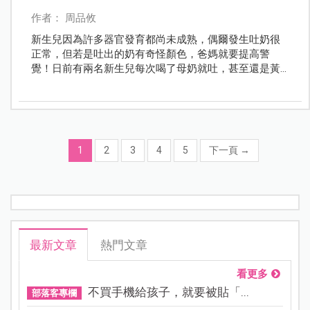
作者： 周品攸
新生兒因為許多器官發育都尚未成熟，偶爾發生吐奶很
正常，但若是吐出的奶有奇怪顏色，爸媽就要提高警
覺！日前有兩名新生兒每次喝了母奶就吐，甚至還是黃
綠色，送醫後才發現原來雙雙罹患了「先天性腸旋轉不
良症」，其中一位還合併小腸扭轉，醫師警告，太晚發
現恐沒命！
1
2
3
4
5
下一頁
→
最新文章
熱門文章
看更多
不買手機給孩子，就要被貼「...
部落客專欄