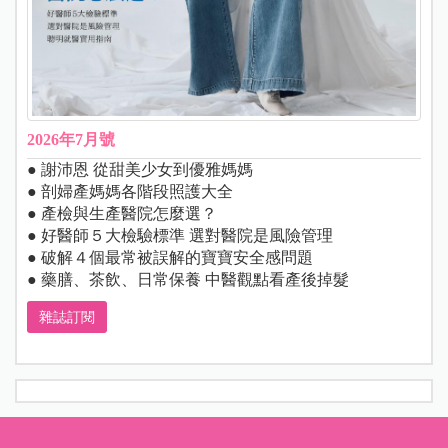
2026年7月號
● 謝沛恩 從甜美少女到優雅媽媽
● 剖婦產媽媽各階段照護大全
● 產檢與生產醫院怎麼選？
● 好醫師５大檢驗標準 選對醫院是風險管理
● 破解４個最常被誤解的寶寶安全感問題
● 藥膳、茶飲、日常保養 中醫觀點看產後掉髮
雜誌訂閱