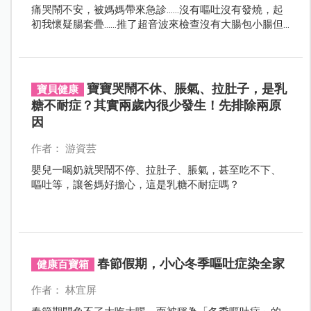
痛哭鬧不安，被媽媽帶來急診……沒有嘔吐沒有發燒，起
初我懷疑腸套疊……推了超音波來檢查沒有大腸包小腸但
卻意外發現腹腔有腹水，非常不尋常所以我積極的幫孩
子詳細的抽血檢查！後來睡夢中接到一通電話，黑倫醫
師快來孩子的脂肪酶超過3000……
寶寶哭鬧不休、脹氣、拉肚子，是乳
寶貝健康
糖不耐症？其實兩歲內很少發生！先排除兩原
因
作者： 游資芸
嬰兒一喝奶就哭鬧不停、拉肚子、脹氣，甚至吃不下、
嘔吐等，讓爸媽好擔心，這是乳糖不耐症嗎？
春節假期，小心冬季嘔吐症染全家
健康百寶箱
作者： 林宜屏