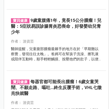
症狀，快就醫。
9歲童腹痛1年，竟長15公分腫瘤！兒
寶貝健康
醫：5症狀易誤診腸胃炎恐喪命，好發嬰幼兒青
少年
作者： 游資芸
醫師提醒，兒童腹部腫瘤最棘手的地方在於「早期難以
察覺，發現往往太晚」。爸媽可在幫孩子洗澡、擦乳液
或陪伴互動時，順手輕輕觸摸、按壓他們的肚子，以便
早期發現異樣。
每器官都可能長出腫瘤！6歲女童哭
寶貝健康
鬧、不願走路、嘔吐…終生反覆手術，VHL七徵
兆快就醫
作者： 游資芸