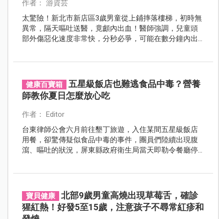
作者： 游資芸
太驚險！新北市新店區3歲男童從上鋪摔落樓梯，初時無
異常，隔天嘔吐送醫，竟顱內出血！醫師強調，兒童頭
部外傷惡化速度非常快，分秒必爭，可能在數分鐘內出
現腦疝或心跳停止。
五星級飯店也難逃食品中毒？營養
健康百寶箱
師教你夏日怎麼放心吃
作者： Editor
台東律師公會六月前往墾丁旅遊，入住某間五星級飯店
用餐，卻驚傳疑似食品中毒的事件，團員們陸續出現腹
瀉、嘔吐的狀況，屏東縣政府衛生局當天即勒令餐廳停
業進行清消，也立刻採集檢體送驗。即便是五星級飯店
都如此了，在一般餐廳或是自己家裡，食品中毒的風險
更是不可忽視。
北部9歲男童高燒出現草莓舌，確診
寶貝健康
猩紅熱！好發5至15歲，注意孩子不尋常紅疹和
發燒