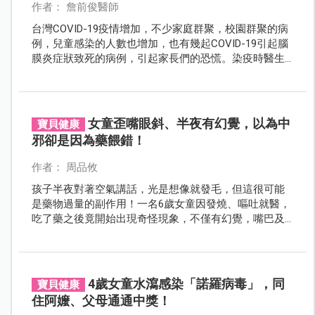
作者： 詹前俊醫師
台灣COVID-19疫情增加，不少家庭群聚，校園群聚的病
例，兒童感染的人數也增加，也有幾起COVID-19引起腦
膜炎症狀致死的病例，引起家長們的恐慌。染疫時醫生
用視訊來看診，無法當面看到小病人，仰賴每天朝夕相
處的家長仔細觀察，如活力變很差，問答反應遲鈍昏
睡，食慾變差有嘔吐、腹瀉脫水現象，即使體溫量起來
不高，也建議就醫並安排轉送或打119。
女童歪嘴眼斜、半夜有幻覺，以為中
寶貝健康
邪卻是因為藥餵錯！
作者： 周品攸
孩子半夜對著空氣講話，光是想像就發毛，但這很可能
是藥物過量的副作用！一名6歲女童因發燒、嘔吐就醫，
吃了藥之後竟開始出現奇怪現象，不僅有幻覺，嘴巴及
眼球還有歪斜情形，彷彿中邪一般，嚇得家長趕緊掛急
診！
4歲女童水瀉感染「諾羅病毒」，同
寶貝健康
住阿嬤、父母通通中獎！