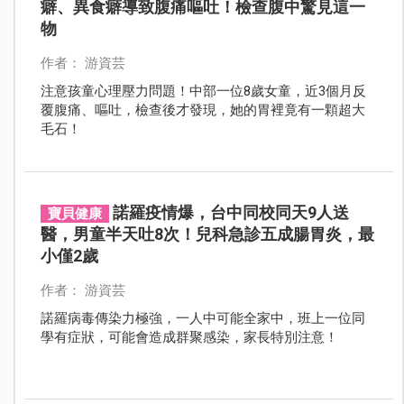
癖、異食癖導致腹痛嘔吐！檢查腹中驚見這一
物
作者： 游資芸
注意孩童心理壓力問題！中部一位8歲女童，近3個月反
覆腹痛、嘔吐，檢查後才發現，她的胃裡竟有一顆超大
毛石！
諾羅疫情爆，台中同校同天9人送
寶貝健康
醫，男童半天吐8次！兒科急診五成腸胃炎，最
小僅2歲
作者： 游資芸
諾羅病毒傳染力極強，一人中可能全家中，班上一位同
學有症狀，可能會造成群聚感染，家長特別注意！