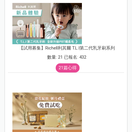
【試用募集】Richell利其爾 T.L.I第二代乳牙刷系列
數量: 21 已報名: 432
21篇心得