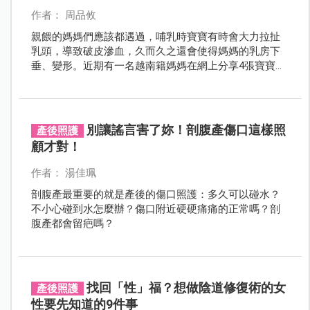
作者： 周品攸
親餵的媽媽們應該都遇過，哺乳時寶寶有時會大力拉扯
乳頭，導致破皮滲血，久而久之還會使得媽媽的乳房下
垂、變形。近期有一名越南籍媽媽在網上分享4張寶寶親
餵的照片，引起許多網友媽媽的共鳴。
別讓謠言害了妳！剖腹產傷口這樣照
產後照護
顧才對！
作者： 湯佳珮
剖腹產最重要的就是產後的傷口照護：多久可以碰水？
不小心碰到水怎麼辦？傷口附近硬硬痛痛的正常嗎？剖
腹產都會留疤嗎？
找回「性」福？想做陰道修復術的女
產後照護
性要先知道的9件事