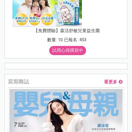
【免費體驗】森活舒敏兒童益生菌
數量: 10 已報名: 453
試用心得撰寫中
當期雜誌
看更多