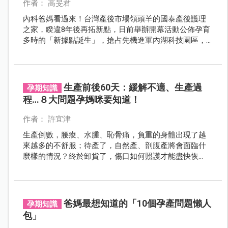
作者： 高旻君
內科爸媽看過來！台灣產後市場領頭羊的國泰產後護理
之家，睽違8年後再拓新點，日前舉辦開幕活動公佈孕育
多時的「新據點誕生」，搶占先機進軍內湖科技園區，
插旗內科之心，要讓內科爸爸們無需奔波更能安心工
作，一下班即能就近探望太太及寶寶。
生產前後60天：緩解不適、生產過
孕期知識
程…８大問題孕媽咪要知道！
作者： 許宜津
生產倒數，腰痠、水腫、恥骨痛，負重的身體出現了越
來越多的不舒服；待產了，自然產、剖腹產將會面臨什
麼樣的情況？終於卸貨了，傷口如何照護才能盡快恢
復？生產前後60天，全部疑惑一次解！
爸媽最想知道的「10個孕產問題懶人
孕期知識
包」