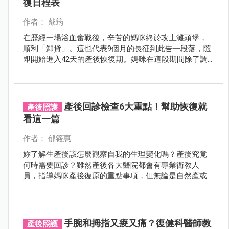
復日程表
作者： 戴筠
在歷經一場浴血奮戰後，辛苦的媽咪終於攻上灘頭堡，
順利「卸貨」。這也代表9個月的長征到此告一段落，隨
即開始進入42天的產後恢復期。媽咪在這段期間除了調
適身體，還要學習照顧寶寶、哺乳，身心壓力不可謂不
大。本文從傷口狀態、子宮狀態、惡露排放、泌乳、飲
食、清潔、排泄、心理狀況等不同層面深入分析產後恢
復的進程、可能出現的問題與解決之道。
產後回診檢查6大重點！幫助恢復就
產後照護
看這一篇
作者： 郁筱惠
妳了解生產後該怎麼觀察自我的生理變化嗎？產後究竟
何時需要回診？雖然產後各大醫院都會有專業衛教人
員，指導媽咪產後復原的重點事項，但無論是自然產或
剖腹產的產後媽咪，往往因為產後疼痛、精神欠佳、身
心疲勞，實難熟記每項重點，故本文特邀請周產期醫學
會秘書長陳治平醫師，再次指導媽咪產後六週內復舊期
的健康小叮嚀！
手腕和拇指又痠又痛？復健科醫師教
產後照護