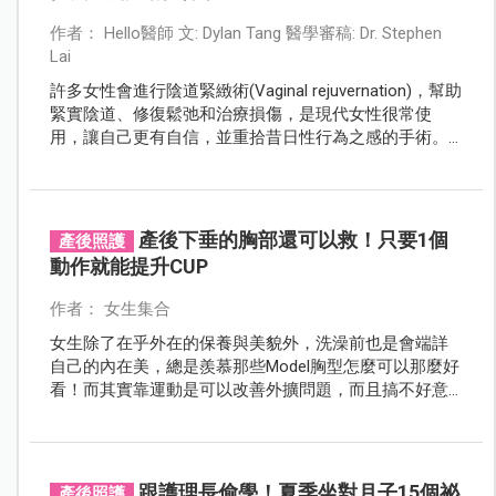
作者： Hello醫師 文: Dylan Tang 醫學審稿: Dr. Stephen
Lai
許多女性會進行陰道緊緻術(Vaginal rejuvernation)，幫助
緊實陰道、修復鬆弛和治療損傷，是現代女性很常使
用，讓自己更有自信，並重拾昔日性行為之感的手術。
但是，進行此手術之前，請各位女性慎重考慮，並了解
短期、長期的可能風險、副作用和後遺症。
產後下垂的胸部還可以救！只要1個
產後照護
動作就能提升CUP
作者： 女生集合
女生除了在乎外在的保養與美貌外，洗澡前也是會端詳
自己的內在美，總是羨慕那些Model胸型怎麼可以那麼好
看！而其實靠運動是可以改善外擴問題，而且搞不好意
外的可以幫你提升一個cup唷！
跟護理長偷學！夏季坐對月子15個祕
產後照護