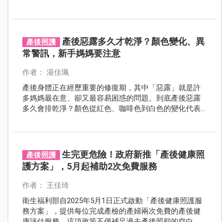
沒？」這種轉身就忘的金魚腦日常，讓產後媽咪崩潰又
焦慮。難道生個孩子，記憶力真的回不去了嗎？
產後惡露多久才乾淨？顏色變化、異
產後照護
常警訊，新手媽媽要注意
作者： 湯佳珮
產後身體正在經歷重要的修復期，其中「惡露」就是許
多媽媽最在意、卻又最容易困惑的問題。到底產後惡露
多久會排乾淨？顏色從紅色、咖啡色到白色的變化代表
什麼？如果惡露突然變多是異常嗎？
生完更危險！政府新推「產後健康照
產後照護
護方案」，5月起補助2次免費服務
作者： 王佳琦
衛生福利部自2025年5月1日正式啟動「產後健康照護服
務方案」，提供每位完成產檢的產婦兩次免費的產後健
康評估服務，這項政策不僅補足過去產後照顧的空白，