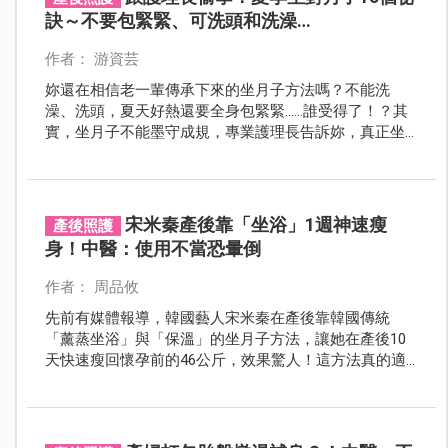
訣～不要包緊緊、可洗頭和洗澡…
作者： 游資芸
妳還在相信老一輩傳承下來的坐月子方法嗎？不能洗
澡、洗頭，夏天好熱還要全身包緊緊……誰受得了！？其
實，坐月子不能墨守成規，專業護理長告訴妳，真正坐
好月子的15個祕訣，讓妳有效調養體質、迅速恢復孕前
的活力。
宋米秦產後靠「坐浴」1週神速瘦
產後照護
身！中醫：使用不當恐暈倒
作者： 周品攸
先前有媒體報導，韓國藝人宋米秦在產後靠韓國傳統
「薰蒸坐浴」與「保溫」的坐月子方法，讓她在產後10
天快速瘦回懷孕前的46公斤，效果驚人！這方法真的適
合每個產婦嗎？讓中醫來解答。