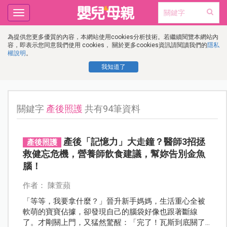
Toggle
navigation
為提供您更多優質的內容，本網站使用cookies分析技術。若繼續閱覽本網站內
容，即表示您同意我們使用 cookies， 關於更多cookies資訊請閱讀我們的
隱私
權說明
。
我知道了
關鍵字
產後照護
共有94筆資料
產後「記憶力」大走鐘？醫師3招拯
產後照護
救健忘危機，營養師飲食建議，幫妳告別金魚
腦！
作者： 陳萱蘋
「等等，我要拿什麼？」晉升新手媽媽，生活重心全被
軟萌的寶寶佔據，卻發現自己的腦袋好像也跟著斷線
了。才剛關上門，又猛然驚醒：「完了！瓦斯到底關了