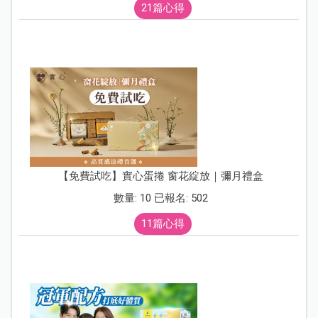
21篇心得
【免費試吃】實心蛋捲 窗花綻放｜彌月禮盒
數量: 10 已報名: 502
11篇心得