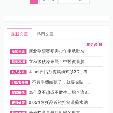
最新文章
熱門文章
看更多
新北割頸案受害少年楊承勳名...
新知快遞
立秋後秋燥來襲！中醫教養肺...
醫師專欄
Janet謝怡芬虎媽模式禁3C，看...
名人家庭
不買手機給孩子，就要被貼「...
部落客專欄
為什麼不想或不敢生二胎？這8...
家庭關係
0.05%阿托品近視控制眼藥水納...
寶貝健康
晚婚晚育是無法改變的現實，...