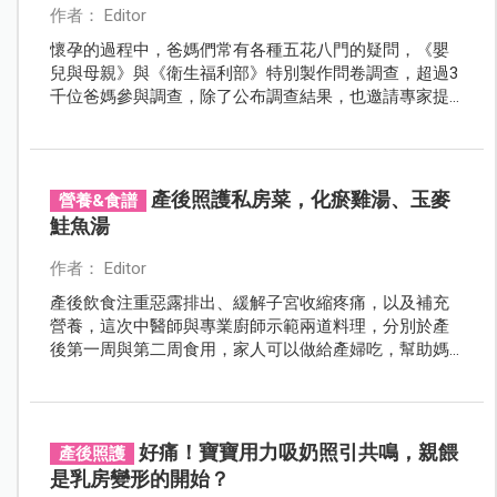
作者： Editor
懷孕的過程中，爸媽們常有各種五花八門的疑問，《嬰
兒與母親》與《衛生福利部》特別製作問卷調查，超過3
千位爸媽參與調查，除了公布調查結果，也邀請專家提
供簡單又實用的孕產知識提醒，替爸媽解惑！
產後照護私房菜，化瘀雞湯、玉麥
營養&食譜
鮭魚湯
作者： Editor
產後飲食注重惡露排出、緩解子宮收縮疼痛，以及補充
營養，這次中醫師與專業廚師示範兩道料理，分別於產
後第一周與第二周食用，家人可以做給產婦吃，幫助媽
咪恢復體力。
好痛！寶寶用力吸奶照引共鳴，親餵
產後照護
是乳房變形的開始？