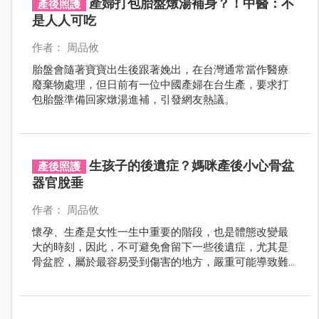
產婦打包胎盤燉湯補身？！中醫：不
產後照護
是人人可吃
作者： 周品攸
胎盤會隨著寶寶出生後跟著娩出，在台灣通常當作醫療
廢棄物處理，但日前有一位中國產婦在台生產，要求打
包胎盤準備回家燉湯進補，引發網友熱議。
生孩子的後遺症？媽咪產後小心骨盆
產後照護
器官脫垂
作者： 周品攸
懷孕、生產是女性一生中重要的階段，也是體態改變最
大的時刻，因此，不可避免會留下一些後遺症，尤其是
骨盆腔，屬於最容易受到傷害的地方，嚴重可能導致難
以挽回的脫垂現象或其他婦科疾病。