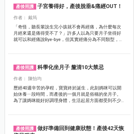
子宮養得好，產後脫垂&痛經OUT！
產後照護
作者： 戴筠
「奇怪，聽長輩說生完小孩就不會再經痛，為什麼每次
月經來還是痛得受不了？」許多人以為只要月子坐得好
就可以和經痛說Bye-bye，但其實經痛分為不同類型，如
果是繼發性痛經，就必須徹底根除子宮內病灶才能改善
痛經症狀。此外，產後若沒有妥善護理，頻頻久站、彎
腰、下蹲或搬提重物，就可能在老化前提早出現骨盆底
器官脫垂。
科學化坐月子 釐清10大禁忌
產後照護
作者： 陳怡均
歷經40週辛苦的孕程，寶寶終於誕生，此刻媽咪可以開
始休養ㄧ段時間，而產後的一個月就是俗稱的坐月子。
為了讓媽咪能好好調理身體，生活起居方面都受到不少
限制。到底該如何坐月子？有哪些方式？面對長輩們琳
琅滿目的傳統禁忌，媽咪是否都得完全遵循？
做好準備回到健康狀態！產後42天恢
產後照護