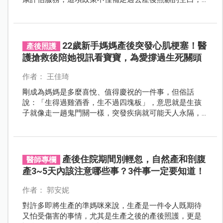
也希望透過早期介入，減少遺憾發生，進一步提升整體
母嬰照護品質。
22歲新手媽媽產後突發心肌梗塞！醫
產後照護
護搶救後陪她視訊看寶寶，為愛撐過生死關頭
作者： 王佳琦
剛成為媽媽是多麼喜悅、值得慶祝的一件事，但俗話
說：「生得過雞酒香，生不過四塊板」，意思就是生孩
子就像走一趟鬼門關一樣，突發疾病就可能天人永隔，
一位台中的新手媽媽，產後突發心肌梗塞，幸好醫療團
隊急救即時，重獲新生，年輕產婦也可能會罹患心血管
疾病，不可不慎重。
產後住院期間別輕忽，自然產和剖腹
醫師專欄
產3~5天內該注意哪些事？3件事一定要知道！
作者： 郭安妮
對許多即將生產的準媽咪來說，生產是一件令人既期待
又怕受傷害的事情，尤其是生產之後的產後照護，更是