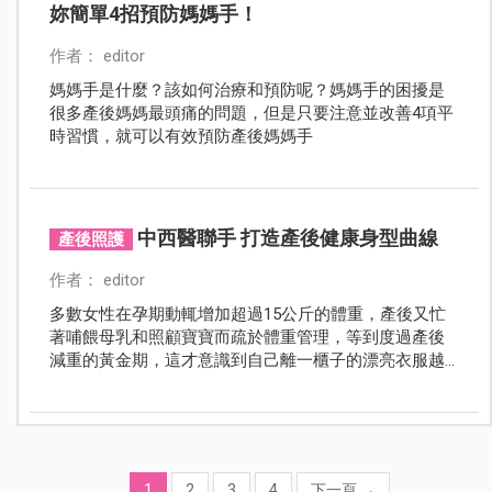
妳簡單4招預防媽媽手！
作者： editor
媽媽手是什麼？該如何治療和預防呢？媽媽手的困擾是
很多產後媽媽最頭痛的問題，但是只要注意並改善4項平
時習慣，就可以有效預防產後媽媽手
中西醫聯手 打造產後健康身型曲線
產後照護
作者： editor
多數女性在孕期動輒增加超過15公斤的體重，產後又忙
著哺餵母乳和照顧寶寶而疏於體重管理，等到度過產後
減重的黃金期，這才意識到自己離一櫃子的漂亮衣服越
來越遠…雖然長輩常說一人吃兩人補，但孕期應該以怎樣
的幅度增重較為恰當？而產後又應該以怎樣的幅度逐步
瘦身呢？
1
2
3
4
下一頁
→