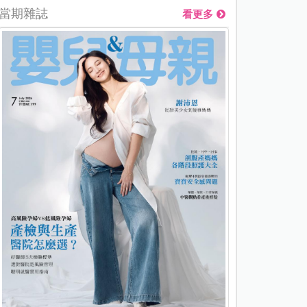
當期雜誌
看更多