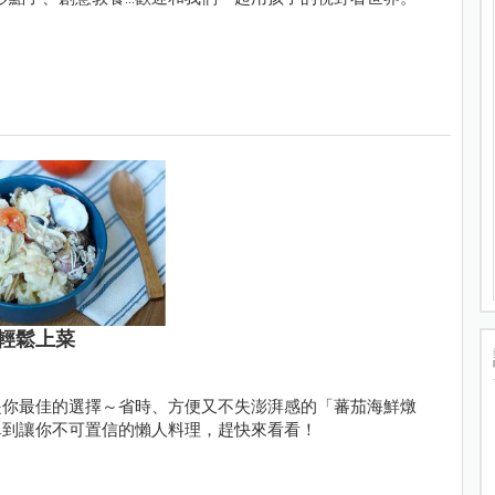
輕鬆上菜
是你最佳的選擇～省時、方便又不失澎湃感的「蕃茄海鮮燉
單到讓你不可置信的懶人料理，趕快來看看！