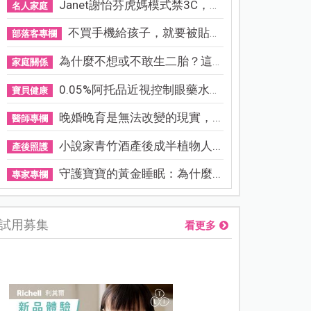
Janet謝怡芬虎媽模式禁3C，看...
名人家庭
不買手機給孩子，就要被貼「...
部落客專欄
為什麼不想或不敢生二胎？這8...
家庭關係
0.05%阿托品近視控制眼藥水納...
寶貝健康
晚婚晚育是無法改變的現實，...
醫師專欄
小說家青竹酒產後成半植物人...
產後照護
守護寶寶的黃金睡眠：為什麼...
專家專欄
試用募集
看更多