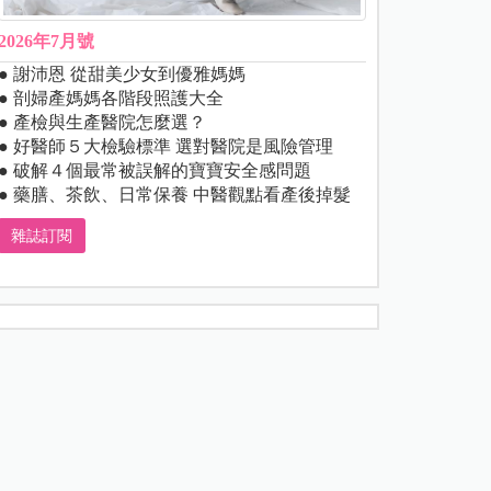
2026年7月號
● 謝沛恩 從甜美少女到優雅媽媽
● 剖婦產媽媽各階段照護大全
● 產檢與生產醫院怎麼選？
● 好醫師５大檢驗標準 選對醫院是風險管理
● 破解４個最常被誤解的寶寶安全感問題
● 藥膳、茶飲、日常保養 中醫觀點看產後掉髮
雜誌訂閱