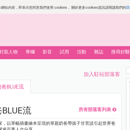
站內容，即表示您同意我們使用 cookies， 關於更多cookies資訊請閱讀我們的
隱
封面人物
專欄
影音
試用
活動
雜誌
搜尋好醫
加入駐站部落客
爸BLUE流
BLUE流
所有部落客列表
家，以單幅插畫繪本呈現的單親奶爸帶孩子甘苦談引起世界爸
球逾百萬人次分享。