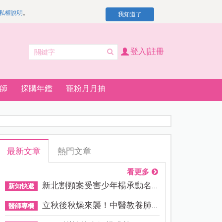
私權說明
。
我知道了
登入|註冊
師
採購年鑑
寵粉月月抽
最新文章
熱門文章
看更多
新北割頸案受害少年楊承勳名...
新知快遞
立秋後秋燥來襲！中醫教養肺...
醫師專欄