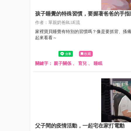
孩子睡覺的特殊習慣，要握著爸爸的手指
作者：單親奶爸BLUE流
家裡寶貝睡覺有特別的習慣嗎？像是要抓背、搔癢
起來看看～
收藏
關鍵字：
親子關係
、
育兒
、
睡眠
父子間的疫情活動，一起宅在家打電動