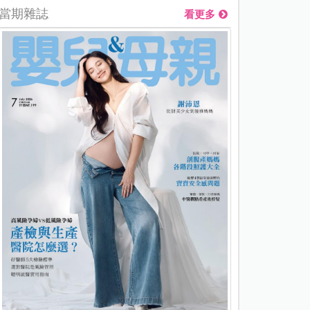
當期雜誌
看更多