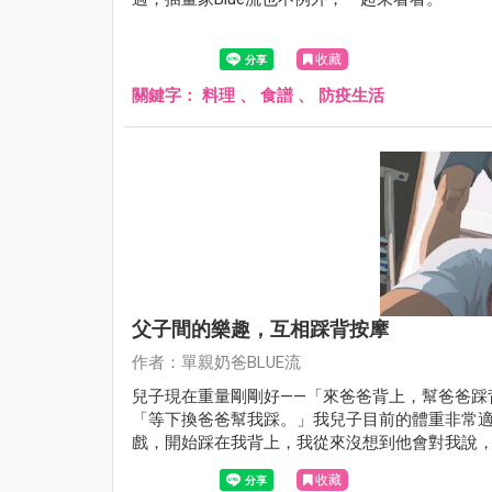
收藏
關鍵字：
料理
、
食譜
、
防疫生活
父子間的樂趣，互相踩背按摩
作者：單親奶爸BLUE流
兒子現在重量剛剛好——「來爸爸背上，幫爸爸踩
「等下換爸爸幫我踩。」我兒子目前的體重非常
戲，開始踩在我背上，我從來沒想到他會對我說
收藏