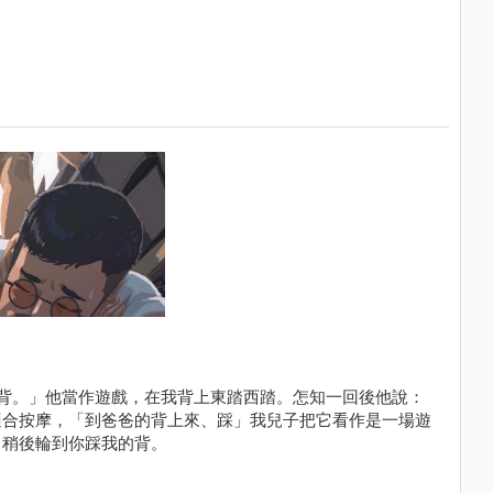
背。」他當作遊戲，在我背上東踏西踏。怎知一回後他說：
適合按摩，「到爸爸的背上來、踩」我兒子把它看作是一場遊
，稍後輪到你踩我的背。