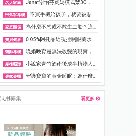
Janet謝怡芬虎媽模式禁3C，看...
名人家庭
不買手機給孩子，就要被貼「...
部落客專欄
為什麼不想或不敢生二胎？這8...
家庭關係
0.05%阿托品近視控制眼藥水納...
寶貝健康
晚婚晚育是無法改變的現實，...
醫師專欄
小說家青竹酒產後成半植物人...
產後照護
守護寶寶的黃金睡眠：為什麼...
專家專欄
試用募集
看更多