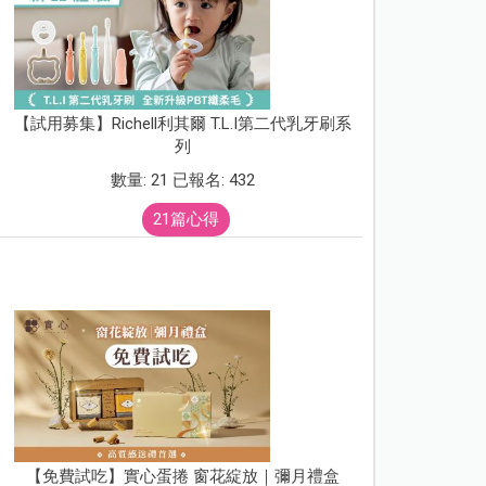
【試用募集】Richell利其爾 T.L.I第二代乳牙刷系
列
數量: 21 已報名: 432
21篇心得
【免費試吃】實心蛋捲 窗花綻放｜彌月禮盒