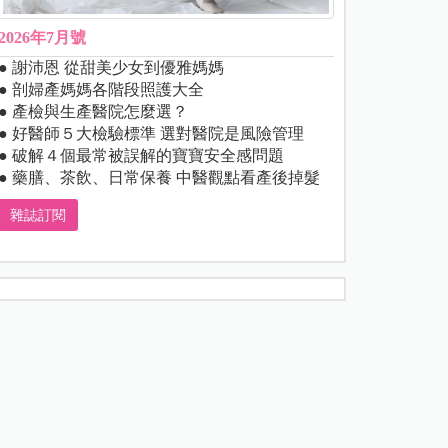
2026年7月號
● 謝沛恩 從甜美少女到優雅媽媽
● 剖婦產媽媽各階段照護大全
● 產檢與生產醫院怎麼選？
● 好醫師５大檢驗標準 選對醫院是風險管理
● 破解４個最常被誤解的寶寶安全感問題
● 藥膳、茶飲、日常保養 中醫觀點看產後掉髮
雜誌訂閱