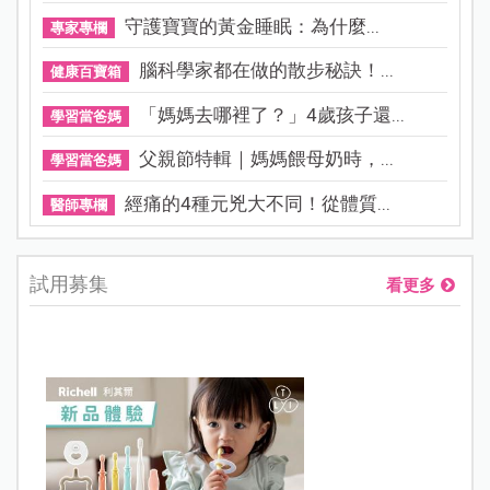
守護寶寶的黃金睡眠：為什麼...
專家專欄
腦科學家都在做的散步秘訣！...
健康百寶箱
「媽媽去哪裡了？」4歲孩子還...
學習當爸媽
父親節特輯｜媽媽餵母奶時，...
學習當爸媽
經痛的4種元兇大不同！從體質...
醫師專欄
試用募集
看更多