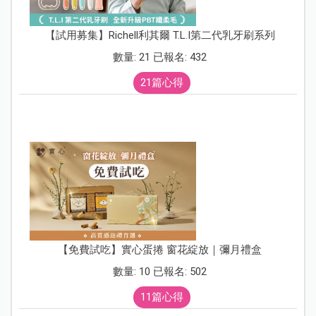
【試用募集】Richell利其爾 T.L.I第二代乳牙刷系列
數量: 21 已報名: 432
21篇心得
【免費試吃】實心蛋捲 窗花綻放｜彌月禮盒
數量: 10 已報名: 502
11篇心得