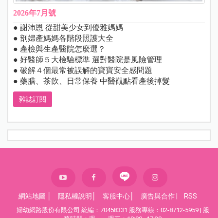
2026年7月號
● 謝沛恩 從甜美少女到優雅媽媽
● 剖婦產媽媽各階段照護大全
● 產檢與生產醫院怎麼選？
● 好醫師５大檢驗標準 選對醫院是風險管理
● 破解４個最常被誤解的寶寶安全感問題
● 藥膳、茶飲、日常保養 中醫觀點看產後掉髮
雜誌訂閱
網站地圖
│
隱私權說明
│
客服中心
│
廣告與合作
|
RSS
婦幼網路股份有限公司 統編：70458331 服務專線：02-8712-5959 | 服