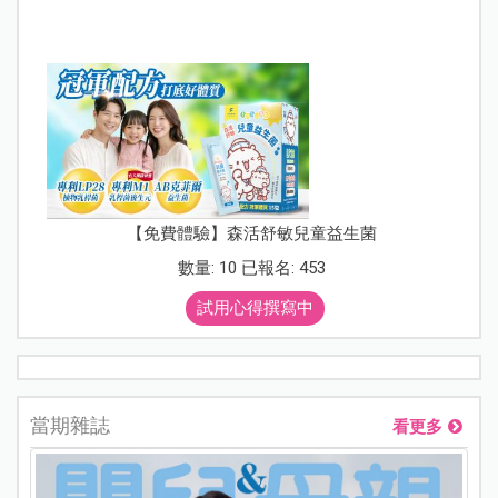
【免費體驗】森活舒敏兒童益生菌
數量: 10 已報名: 453
試用心得撰寫中
當期雜誌
看更多