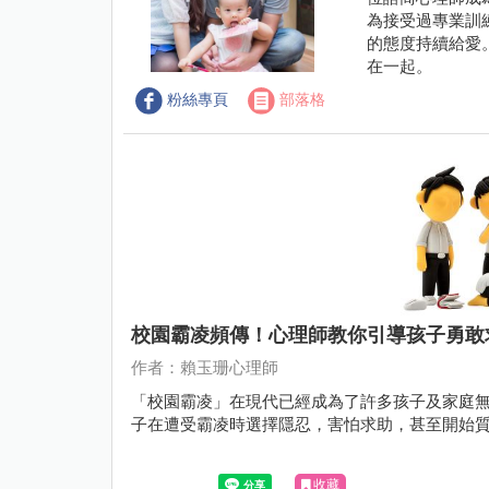
為接受過專業訓
的態度持續給愛
在一起。
粉絲專頁
部落格
校園霸凌頻傳！心理師教你引導孩子勇敢
作者：賴玉珊心理師
「校園霸凌」在現代已經成為了許多孩子及家庭
子在遭受霸凌時選擇隱忍，害怕求助，甚至開始質疑自己
收藏