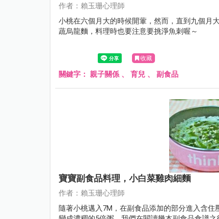
作者：賴玉珊心理師
小桃在六個月大的時候開葷，然而，直到九個月
蔬烏龍麵，料理時也要注意要挑淨魚刺喔～
收藏
關鍵字：
親子關係
、
育兒
、
副食品
寶寶副食品料理，小白菜雞肉細麵
作者：賴玉珊心理師
隨著小桃邁入7M，在副食品添加的部分進入含住壓
變成濃稠的5倍粥，我們在閱讀幾本副食品食譜之