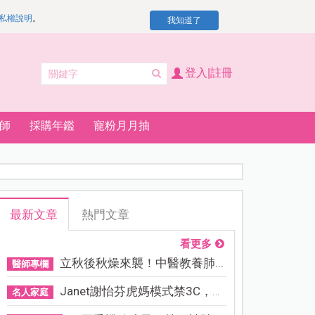
私權說明
。
我知道了
登入|註冊
師
採購年鑑
寵粉月月抽
最新文章
熱門文章
看更多
立秋後秋燥來襲！中醫教養肺...
醫師專欄
Janet謝怡芬虎媽模式禁3C，看...
名人家庭