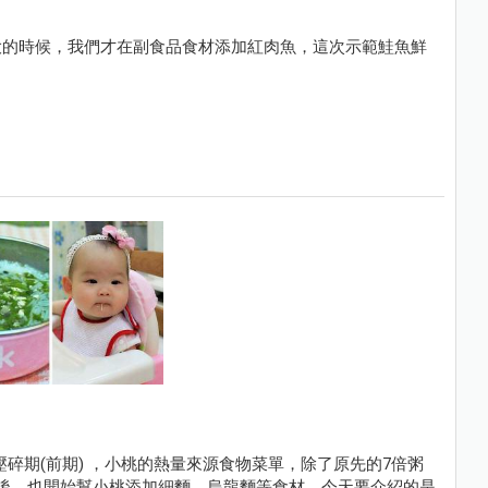
大的時候，我們才在副食品食材添加紅肉魚，這次示範鮭魚鮮
碎期(前期) ，小桃的熱量來源食物菜單，除了原先的7倍粥
後，也開始幫小桃添加細麵、烏龍麵等食材，今天要介紹的是