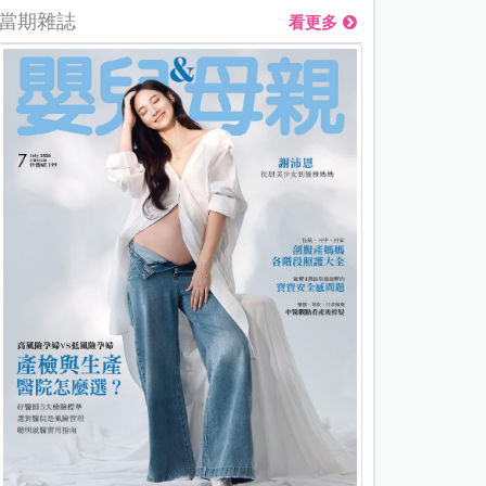
當期雜誌
看更多