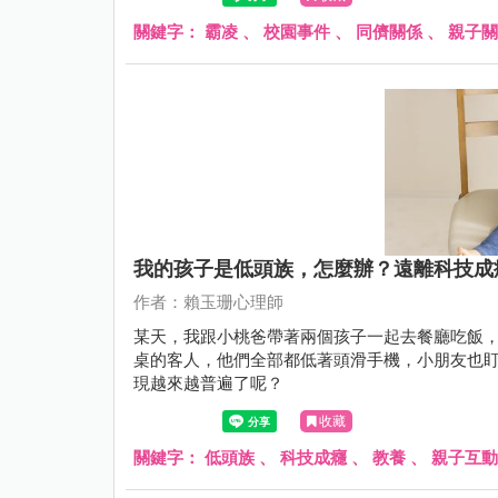
關鍵字：
霸凌
、
校園事件
、
同儕關係
、
親子關
我的孩子是低頭族，怎麼辦？遠離科技成
作者：賴玉珊心理師
某天，我跟小桃爸帶著兩個孩子一起去餐廳吃飯，突然
桌的客人，他們全部都低著頭滑手機，小朋友也
現越來越普遍了呢？
收藏
關鍵字：
低頭族
、
科技成癮
、
教養
、
親子互動