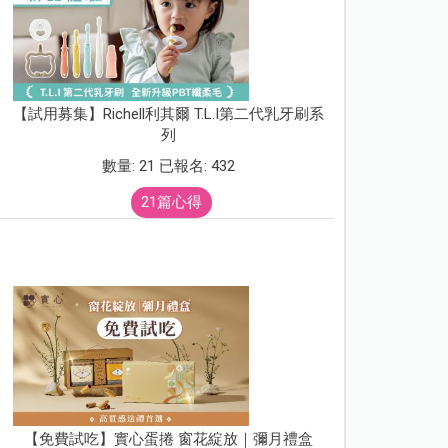
【試用募集】Richell利其爾 T.L.I第二代乳牙刷系
列
數量: 21 已報名: 432
21篇心得
【免費試吃】實心蛋捲 窗花綻放｜彌月禮盒