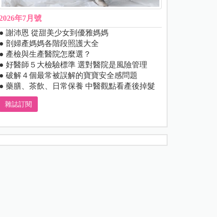
2026年7月號
● 謝沛恩 從甜美少女到優雅媽媽
● 剖婦產媽媽各階段照護大全
● 產檢與生產醫院怎麼選？
● 好醫師５大檢驗標準 選對醫院是風險管理
● 破解４個最常被誤解的寶寶安全感問題
● 藥膳、茶飲、日常保養 中醫觀點看產後掉髮
雜誌訂閱