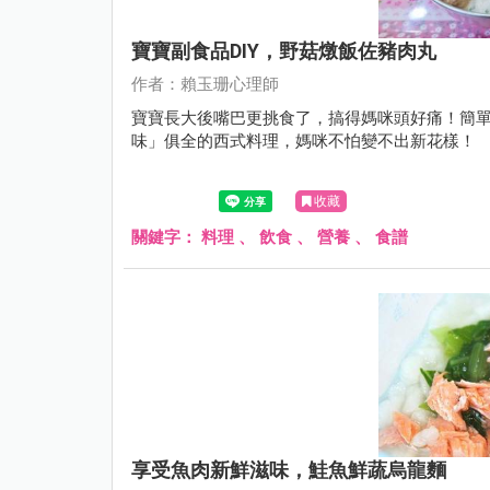
寶寶副食品DIY，野菇燉飯佐豬肉丸
作者：賴玉珊心理師
寶寶長大後嘴巴更挑食了，搞得媽咪頭好痛！簡
味」俱全的西式料理，媽咪不怕變不出新花樣！
收藏
關鍵字：
料理
、
飲食
、
營養
、
食譜
享受魚肉新鮮滋味，鮭魚鮮蔬烏龍麵