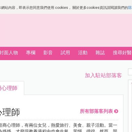
站內容，即表示您同意我們使用 cookies， 關於更多cookies資訊請閱讀我們的
隱
封面人物
專欄
影音
試用
活動
雜誌
搜尋好醫
加入駐站部落客
珊心理師
心理師
所有部落客列表
諮商心理師，有兩位女兒，熱愛旅行、美食、親子活動。當一
為媽媽，才發現教養過程中也會生氣、苦惱、徬徨。然而，因