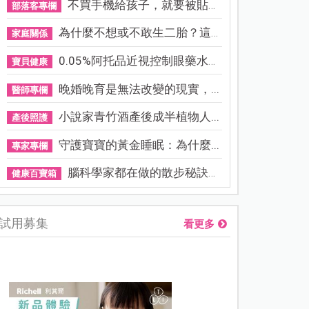
不買手機給孩子，就要被貼「...
部落客專欄
為什麼不想或不敢生二胎？這8...
家庭關係
0.05%阿托品近視控制眼藥水納...
寶貝健康
晚婚晚育是無法改變的現實，...
醫師專欄
小說家青竹酒產後成半植物人...
產後照護
守護寶寶的黃金睡眠：為什麼...
專家專欄
腦科學家都在做的散步秘訣！...
健康百寶箱
試用募集
看更多