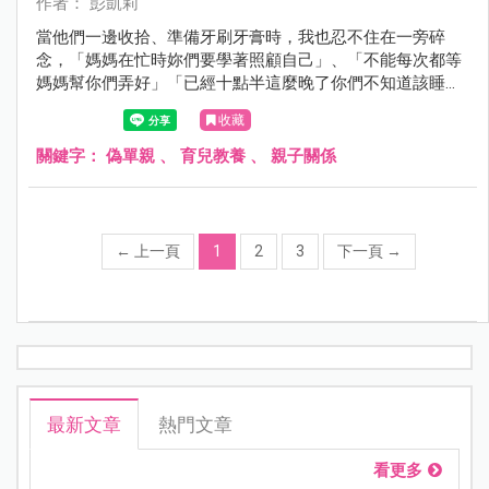
作者： 彭凱莉
當他們一邊收拾、準備牙刷牙膏時，我也忍不住在一旁碎
念，「媽媽在忙時妳們要學著照顧自己」、「不能每次都等
媽媽幫你們弄好」「已經十點半這麼晚了你們不知道該睡覺
嗎？」這時小公主回我一句「十點半怎麼看？」⋯⋯
收藏
關鍵字：
偽單親
、
育兒教養
、
親子關係
←
上一頁
1
2
3
下一頁
→
最新文章
熱門文章
看更多