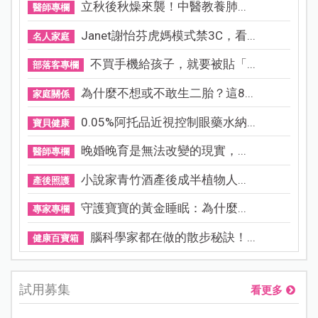
立秋後秋燥來襲！中醫教養肺...
醫師專欄
Janet謝怡芬虎媽模式禁3C，看...
名人家庭
不買手機給孩子，就要被貼「...
部落客專欄
為什麼不想或不敢生二胎？這8...
家庭關係
0.05%阿托品近視控制眼藥水納...
寶貝健康
晚婚晚育是無法改變的現實，...
醫師專欄
小說家青竹酒產後成半植物人...
產後照護
守護寶寶的黃金睡眠：為什麼...
專家專欄
腦科學家都在做的散步秘訣！...
健康百寶箱
試用募集
看更多