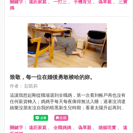
關鍵字：
遠距家庭
、
一打三
、
手機育兒
、
偽單親
、
三寶
媽
致敬，每一位在婚後勇敢梭哈的妳。
作者： 彭凱莉
這讓我想起剛從職場退到全職媽，第一次看到帳戶再也沒有
任何薪資轉入；媽媽手每天每夜痛得無法入睡；過著沒消遣
娛樂沒朋友沒自我的暗黑新生兒時期；看著太陽升起再到日
落卻原地踏步的日子，除了孩子我什麼都沒有⋯那時我才發
收藏
現，原來當媽媽不是失去自由那麼簡單，根本就是傾出所有
生理與心理，把自己的人生全梭哈了！
關鍵字：
遠距家庭
、
全職媽媽
、
偽單親
、
婚姻現實
、
遠