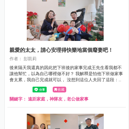
親愛的太太，請心安理得快樂地當個廢妻吧！
作者： 彭凱莉
後來隔天我還真的因此把下班後的家事完成王先生看我都不
讓他幫忙，以為自己哪裡做不好？ 我解釋是怕他下班做家事
會太累，我自己完成就可以， 沒想到這位人夫回了這段：
「我自己一個人住的時候，一樣要下班煮飯、洗碗、洗衣、
收藏
打掃家裡，並不會因為回來台灣有老婆在，就覺得這些應該
全部讓妳做！」 就是這段！讓我打從心裡覺得王先生好帥！
關鍵字：
遠距家庭，神隊友，老公做家事
真心覺得不管男女都應該記得！