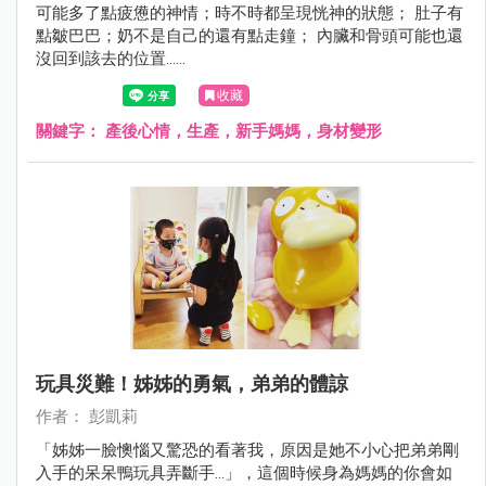
可能多了點疲憊的神情；時不時都呈現恍神的狀態； 肚子有
點皺巴巴；奶不是自己的還有點走鐘； 內臟和骨頭可能也還
沒回到該去的位置......
收藏
關鍵字：
產後心情，生產，新手媽媽，身材變形
玩具災難！姊姊的勇氣，弟弟的體諒
作者： 彭凱莉
「姊姊一臉懊惱又驚恐的看著我，原因是她不小心把弟弟剛
入手的呆呆鴨玩具弄斷手...」，這個時候身為媽媽的你會如