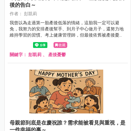
後的告白～
作者： 彭凱莉
我曾以為走過第一胎產後低落的情緒，這胎我一定可以避
免，我努力的安排產後幫手、到月子中心做月子，還努力地
維持學習的習慣、考上健康管理師，但最後依舊被產後憂鬱
神不知鬼不覺的侵入了！
收藏
關鍵字：
彭凱莉
、
產後憂鬱
母親節到底是在慶祝誰？需求能被看見與重視，是
一件幸福的事～