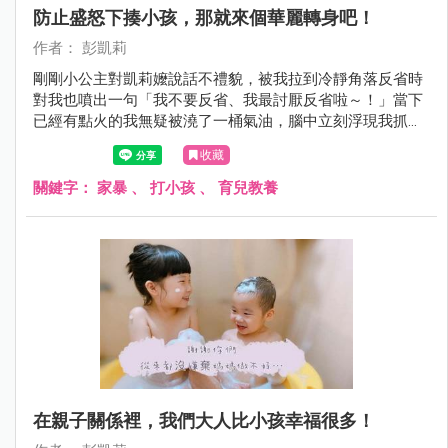
防止盛怒下揍小孩，那就來個華麗轉身吧！
作者： 彭凱莉
剛剛小公主對凱莉嬤說話不禮貌，被我拉到冷靜角落反省時
對我也噴出一句「我不要反省、我最討厭反省啦～！」當下
已經有點火的我無疑被澆了一桶氣油，腦中立刻浮現我抓起
她賞了兩巴掌的畫面，但⋯我忍下來了！我不發一語走到廚
收藏
房，然後喝了一杯水再走出來...
關鍵字：
家暴
、
打小孩
、
育兒教養
在親子關係裡，我們大人比小孩幸福很多！