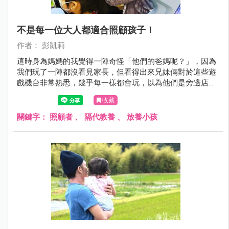
不是每一位大人都適合照顧孩子！
作者： 彭凱莉
這時身為媽媽的我覺得一陣奇怪「他們的爸媽呢？」，因為
我們玩了一陣都沒看見家長，但看得出來兄妹倆對於這些遊
戲機台非常熟悉，幾乎每一樣都會玩，以為他們是旁邊店家
的小孩，於是就跟弟弟說，如果你們想玩可以去請爸爸媽媽
收藏
來幫你投錢喔！沒想到這位小弟弟回我「阿姨妳可以給我錢
玩嗎？」我被這句話震驚了一下！但沒搞清楚狀況我還是拒
關鍵字：
照顧者
、
隔代教養
、
放養小孩
絕了他，請他先去找家長。