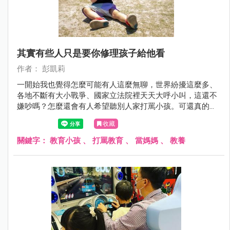
其實有些人只是要你修理孩子給他看
作者： 彭凱莉
一開始我也覺得怎麼可能有人這麼無聊，世界紛擾這麼多、
各地不斷有大小戰爭、國家立法院裡天天大呼小叫，這還不
嫌吵嗎？怎麼還會有人希望聽別人家打罵小孩。可還真的有
人會在爸媽面前說：「我都跟你說小孩不乖了，你怎麼不罵
收藏
他？」、「我都看見小孩不聽話了，你怎麼不修理她？」
關鍵字：
教育小孩
、
打罵教育
、
當媽媽
、
教養