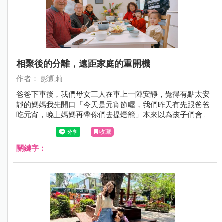
相聚後的分離，遠距家庭的重開機
作者： 彭凱莉
爸爸下車後，我們母女三人在車上一陣安靜，覺得有點太安
靜的媽媽我先開口「今天是元宵節喔，我們昨天有先跟爸爸
吃元宵，晚上媽媽再帶你們去提燈籠」本來以為孩子們會如
往常一言一句討論要去哪？沒想到回覆我的又是一陣安靜～
收藏
關鍵字：