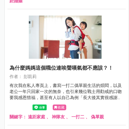
距婚姻
為什麼媽媽這個職位連唉聲嘆氣都不應該？！
作者： 彭凱莉
有次我在私人專頁上，書寫一打二僞單親生活的煩悶，以及
老公一年只回家一次的無奈，也引來幾位戰士用勸戒的口吻
要我感恩惜福，甚至有人以自己為例「長大後其實很感謝爸
爸出門賺錢給他們一家，讓他們無後顧之憂」，壓根沒想到
收藏
他媽才是那個能讓他爸出遠門都不擔心的關鍵！
關鍵字：
遠距家庭
、
神隊友
、
一打二
、
偽單親