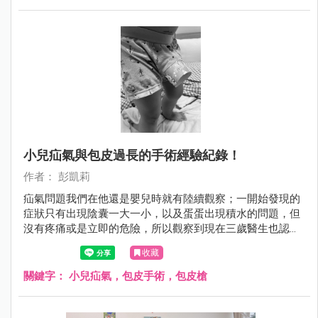
小兒疝氣與包皮過長的手術經驗紀錄！
作者： 彭凱莉
疝氣問題我們在他還是嬰兒時就有陸續觀察；一開始發現的
症狀只有出現陰囊一大一小，以及蛋蛋出現積水的問題，但
沒有疼痛或是立即的危險，所以觀察到現在三歲醫生也認為
無法自癒吸收後，就決定動刀處理，避免日後出現更大的問
收藏
題！ 而包皮過長問題，是在小王子兩歲開始自行如廁後發
現，他常常會表示尿尿部位疼痛，後來也常出現發炎和紅腫
關鍵字：
小兒疝氣，包皮手術，包皮槍
的狀況，因此泌尿科醫師評估後決定和疝氣一並處理，免除
掉他不斷發炎和抹抗生素藥膏治療的過程....