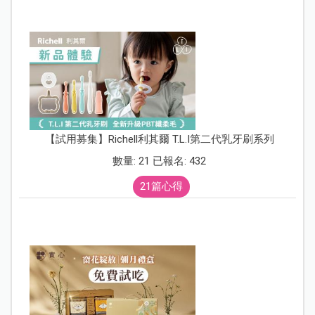
【試用募集】Richell利其爾 T.L.I第二代乳牙刷系列
數量: 21 已報名: 432
21篇心得