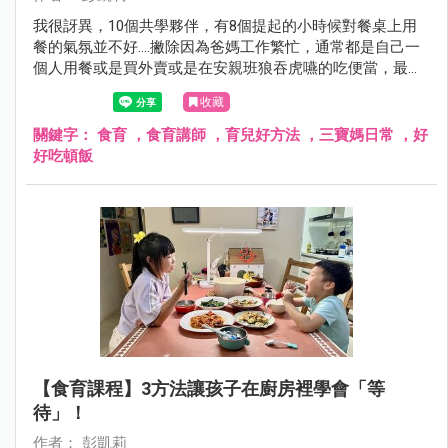
我很訝異，10個共學夥伴，有8個提起的小時候對餐桌上用
餐的氣氛並不好....撇除因為爸媽工作繁忙，通常都是自己一
個人用餐或是買外賣或是在安親班狼吞虎嚥的吃便當，最多
人說的是「爸嗎很喜歡在吃飯時檢討考試和表現狀況⋯⋯」
收藏
關鍵字：
食育 ，食育講師 ，育兒好方法 ，三寶媽日常 ，好
好吃頓飯
【食育課程】3方法讓孩子在廚房裡學會「等
待」！
作者： 彭凱莉