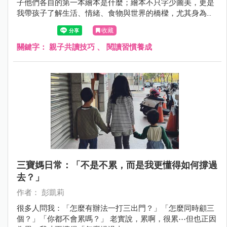
子他們各自的第一本繪本是什麼；繪本不只字少圖美，更是
我帶孩子了解生活、情緒、食物與世界的橋樑，尤其身為食
育講師，我也經常用繪本打開孩子的好奇心
收藏
關鍵字：
親子共讀技巧
、
閱讀習慣養成
三寶媽日常：「不是不累，而是我更懂得如何撐過
去？」
作者： 彭凱莉
很多人問我：「怎麼有辦法一打三出門？」「怎麼同時顧三
個？」「你都不會累嗎？」 老實說，累啊，很累⋯但也正因