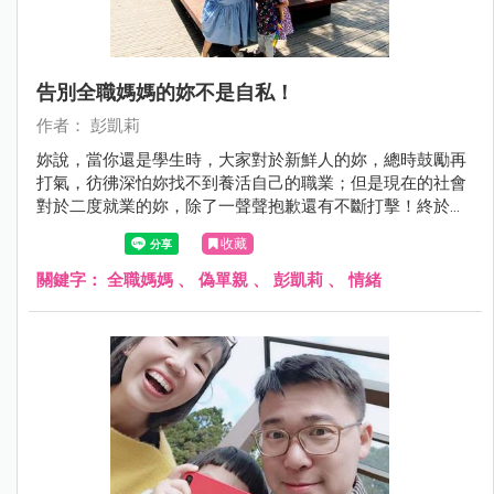
告別全職媽媽的妳不是自私！
作者： 彭凱莉
妳說，當你還是學生時，大家對於新鮮人的妳，總時鼓勵再
打氣，彷彿深怕妳找不到養活自己的職業；但是現在的社會
對於二度就業的妳，除了一聲聲抱歉還有不斷打擊！終於，
找了一份喜歡且有目標的工作，卻還得顧慮家人的想法、生
收藏
活和感受。妳問我，如果堅持出門工作，是不是太自私？
關鍵字：
全職媽媽
、
偽單親
、
彭凱莉
、
情緒