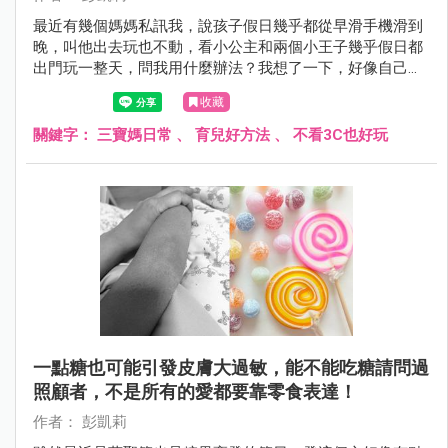
最近有幾個媽媽私訊我，說孩子假日幾乎都從早滑手機滑到
晚，叫他出去玩也不動，看小公主和兩個小王子幾乎假日都
出門玩一整天，問我用什麼辦法？我想了一下，好像自己也
沒有什麼厲害的管理方法，唯一比較常做的就是不斷陪他們
收藏
發現好玩的事～
關鍵字：
三寶媽日常
、
育兒好方法
、
不看3C也好玩
一點糖也可能引發皮膚大過敏，能不能吃糖請問過
照顧者，不是所有的愛都要靠零食表達！
作者： 彭凱莉