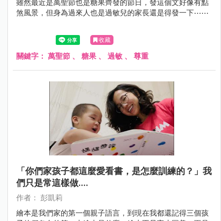
雖然最近是萬聖節也是糖果齊發的節日，發這個文好像有點
煞風景，但身為過來人也是過敏兒的家長還是得發一下⋯⋯
收藏
關鍵字：
萬聖節
、
糖果
、
過敏
、
尊重
「你們家孩子都這麼愛看書，是怎麼訓練的？」我
們只是常這樣做....
作者： 彭凱莉
繪本是我們家的第一個親子語言，到現在我都還記得三個孩