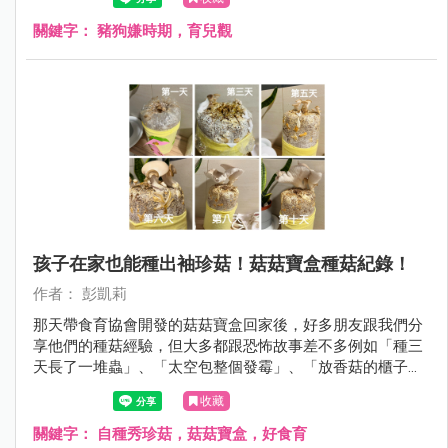
關鍵字：
豬狗嫌時期，育兒觀
孩子在家也能種出袖珍菇！菇菇寶盒種菇紀錄！
作者： 彭凱莉
那天帶食育協會開發的菇菇寶盒回家後，好多朋友跟我們分
享他們的種菇經驗，但大多都跟恐怖故事差不多例如「種三
天長了一堆蟲」、「太空包整個發霉」、「放香菇的櫃子臭
到不敢打開」⋯⋯ 但沒想到，我們家的秀珍菇才種一個禮拜
收藏
多一點，就長的跟手掌一樣大，過程中沒有蟲也沒有可怕的
發霉過程，好多人問我怎麼做到的？！
關鍵字：
自種秀珍菇，菇菇寶盒，好食育