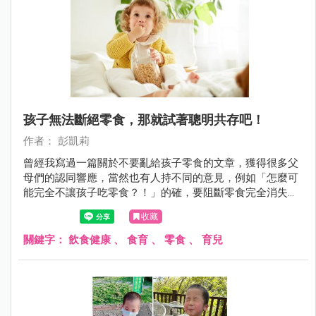
孩子無法斷絕零食，那就試著聰明共存吧！
作者： 彭凱莉
曾經我寫過一篇關於不要亂給孩子零食的文章，獲得很多父
母們的認同響應，當然也有人持不同的意見，例如「怎麼可
能完全不讓孩子吃零食？！」的確，要阻斷零食完全消失在
孩子的世界真的很難，但我們可以試著聰明共存，做到把
收藏
關、減少、選擇、尊重父母教養的工作。
關鍵字：
飲食健康
、
食育
、
零食
、
育兒