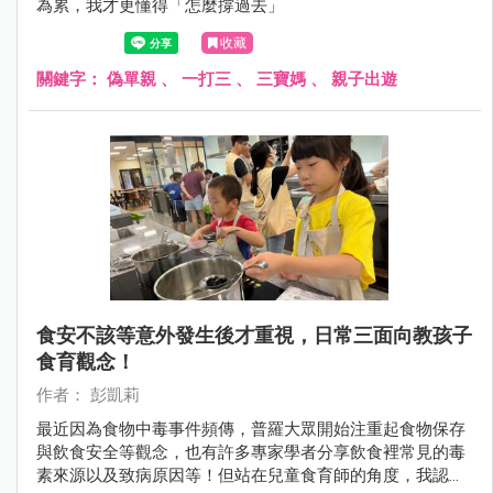
為累，我才更懂得「怎麼撐過去」
收藏
關鍵字：
偽單親
、
一打三
、
三寶媽
、
親子出遊
食安不該等意外發生後才重視，日常三面向教孩子
食育觀念！
作者： 彭凱莉
最近因為食物中毒事件頻傳，普羅大眾開始注重起食物保存
與飲食安全等觀念，也有許多專家學者分享飲食裡常見的毒
素來源以及致病原因等！但站在兒童食育師的角度，我認為