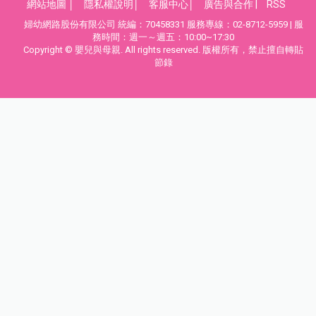
網站地圖
│
隱私權說明
│
客服中心
│
廣告與合作
|
RSS
婦幼網路股份有限公司 統編：70458331 服務專線：02-8712-5959 | 服
務時間：週一～週五：10:00~17:30
Copyright © 嬰兒與母親. All rights reserved. 版權所有，禁止擅自轉貼
節錄