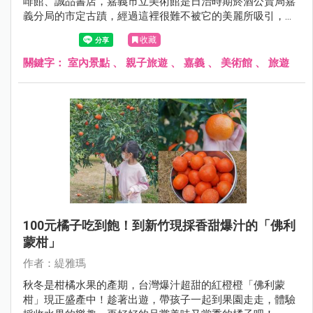
啡館、誠品書店，嘉義市立美術館是日治時期菸酒公賣局嘉
義分局的市定古蹟，經過這裡很難不被它的美麗所吸引，搭
乘台鐵至嘉義車站再步行過來只要3分鐘。
收藏
關鍵字：
室內景點
、
親子旅遊
、
嘉義
、
美術館
、
旅遊
100元橘子吃到飽！到新竹現採香甜爆汁的「佛利
蒙柑」
作者：緹雅瑪
秋冬是柑橘水果的產期，台灣爆汁超甜的紅橙橙「佛利蒙
柑」現正盛產中！趁著出遊，帶孩子一起到果園走走，體驗