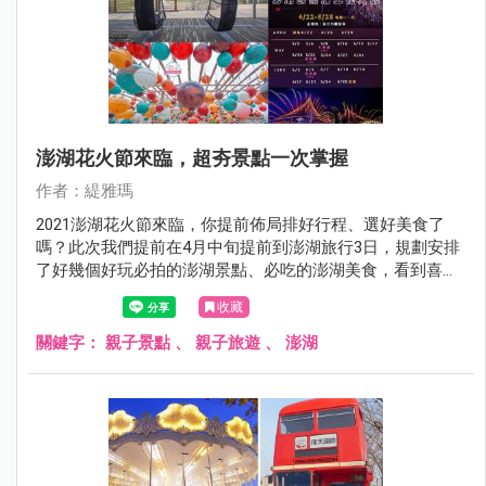
澎湖花火節來臨，超夯景點一次掌握
作者：緹雅瑪
2021澎湖花火節來臨，你提前佈局排好行程、選好美食了
嗎？此次我們提前在4月中旬提前到澎湖旅行3日，規劃安排
了好幾個好玩必拍的澎湖景點、必吃的澎湖美食，看到喜歡
的景點可直接放進口袋名單，每個景點皆有詳細的文章介
收藏
紹，讓你沒時間作功課也能快速安排好澎湖行程，Go～Go
～Go～
關鍵字：
親子景點
、
親子旅遊
、
澎湖