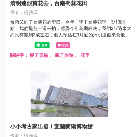
清明連假賞花去，台南蜀葵花田
作者：緹雅瑪
台南又到了蜀葵花的季節，今年「學甲蜀葵花季」3/13開
始，我們提前一週來拍，感覺今年花期較晚，我們3/7過來大
約只有開到3成左右，個人預估在3月底的清明連假來會最
美，看完蜀葵花也別忘了後面整片的金色麥田，也超好拍
收藏
的！！完全就是個網美天堂。
關鍵字：
親子景點
、
親子旅遊
、
花季
小小考古家出發！宜蘭蘭陽博物館
作者：緹雅瑪