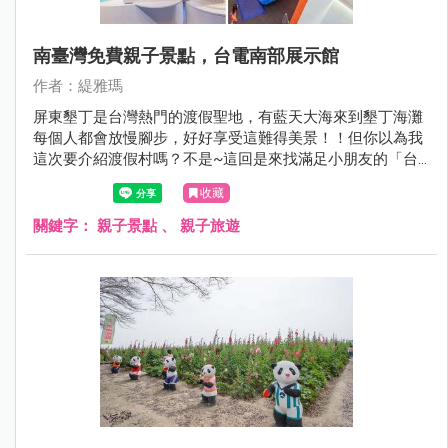
南臺灣免費親子景點，台電南部展示館
作者：緹雅瑪
屏東墾丁是台灣熱門的渡假聖地，有藍天大海來到墾丁海灘
每個人都會放慢腳步，好好享受這難得美景！！但你以為我
這次要介紹渡假村嗎？不是~這回是來找滿足小朋友的「台
電南部展示館」，來玩挑高2層樓旋轉滑梯，順便長知
收藏
識！！
關鍵字：
親子景點
、
親子旅遊