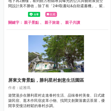
地下再2層樓，看到館方粉絲專頁曝光的公共與藝術展覽空
間設計美不勝收，除了有「24H取書站&自助還書機」、紫外
線消毒書本機(喜歡這個功能)、視廳室有半開放式包廂、包
收藏
廂討論室、幼童五感探索區、烏邦圖UBUNTU咖啡廳，都很
令人期待！
關鍵字：
親子景點
、
親子旅遊
、
親子共讀
屏東文青景點，勝利星村創意生活園區
作者：緹雅瑪
遊覽漫步在勝利星村走進眷村生活、品味眷村美食、日式建
築民宿、逛木作民宿皮革小物、找間文創聚落書店茶屋，優
閒享受慢活輕鬆的眷村步調。