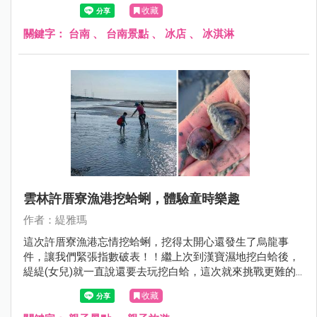
我們來南化賞花完就順道過來用午餐。
收藏
關鍵字：
台南
、
台南景點
、
冰店
、
冰淇淋
雲林許厝寮漁港挖蛤蜊，體驗童時樂趣
作者：緹雅瑪
這次許厝寮漁港忘情挖蛤蜊，挖得太開心還發生了烏龍事
件，讓我們緊張指數破表！！繼上次到漢寶濕地挖白蛤後，
緹緹(女兒)就一直說還要去玩挖白蛤，這次就來挑戰更難的
許厝寮漁港，為何會說挑戰呢！？因為緹編爬文作了好多功
收藏
課，發現許厝寮漁港的沙地前半段的泥路很難走，加上這裡
在9月中秋前後的生態更豐富，有白蛤、赤嘴、公呆，公呆