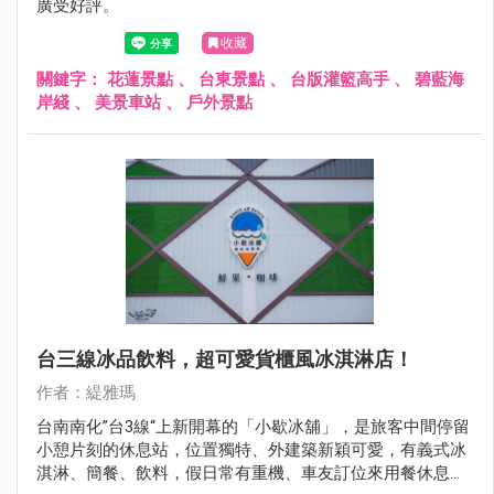
廣受好評。
收藏
關鍵字：
花蓮景點
、
台東景點
、
台版灌籃高手
、
碧藍海
岸綫
、
美景車站
、
戶外景點
台三線冰品飲料，超可愛貨櫃風冰淇淋店！
作者：緹雅瑪
台南南化”台3線“上新開幕的「小歇冰舖」，是旅客中間停留
小憩片刻的休息站，位置獨特、外建築新穎可愛，有義式冰
淇淋、簡餐、飲料，假日常有重機、車友訂位來用餐休息，