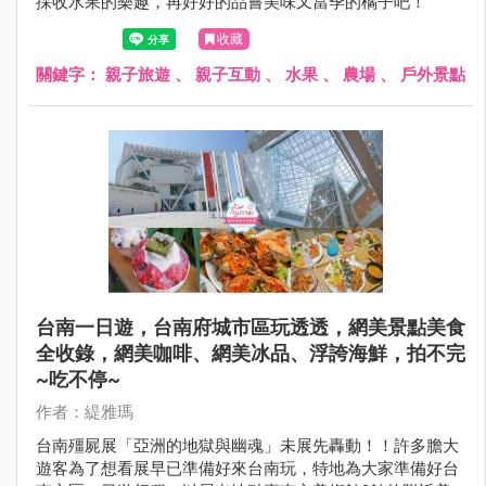
採收水果的樂趣，再好好的品嘗美味又當季的橘子吧！
收藏
關鍵字：
親子旅遊
、
親子互動
、
水果
、
農場
、
戶外景點
台南一日遊，台南府城市區玩透透，網美景點美食
全收錄，網美咖啡、網美冰品、浮誇海鮮，拍不完
~吃不停~
作者：緹雅瑪
台南殭屍展「亞洲的地獄與幽魂」未展先轟動！！許多膽大
遊客為了想看展早已準備好來台南玩，特地為大家準備好台