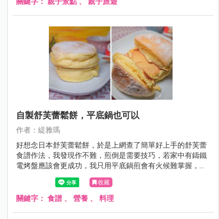
關鍵字：
親子景點
、
親子旅遊
薄殼，不僅泥路難走還容易刮傷，有興趣來玩免費挖蛤請務
必看這篇，會有很多注意事項跟大家分享。
自製舒芙蕾鬆餅，平底鍋也可以
作者：緹雅瑪
好想念日本舒芙蕾鬆餅，於是上網查了簡單好上手的舒芙蕾
食譜作法，我發現作不難，煎倒是需要技巧，若家中有鑄鐵
電烤盤應該會更成功，我只用平底鍋煎會有火候難掌握，會
造成部份微焦的色不均問題！！不選大約作到第3次，只要
收藏
小小火煎控制得好，就能煎得很美了。
關鍵字：
食譜
、
營養
、
料理