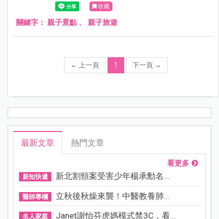
收藏
關鍵字：
親子景點
、
親子旅遊
←
上一頁
1
下一頁
→
最新文章
熱門文章
看更多
新北割頸案受害少年楊承勳名...
新知快遞
立秋後秋燥來襲！中醫教養肺...
醫師專欄
Janet謝怡芬虎媽模式禁3C，看...
名人家庭