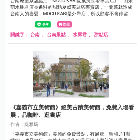
台南療癒系甜點店『MOGU KABI夏威夷豆塔專賣店』，由呆
萌水豚君店長進駐的甜點夏威夷豆塔專賣店，一開幕就造成
台南人的喜愛，MOGU KABI是外帶店，所以顧客不會停留太
久，平日來更可盡情的與水豚店長合影，若顧客不多…差不
收藏
多可停留個10~15分鐘都沒問題。
關鍵字：
台南
、
台南景點
、
水豚君
、
甜點店
《嘉義市立美術館》絕美古蹟美術館，免費入場看
展，品咖啡、逛書店
作者：緹雅瑪
「嘉義市立美術館」美麗的免費景點，有展覽、昭和J11咖