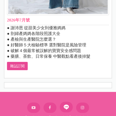
2026年7月號
● 謝沛恩 從甜美少女到優雅媽媽
● 剖婦產媽媽各階段照護大全
● 產檢與生產醫院怎麼選？
● 好醫師５大檢驗標準 選對醫院是風險管理
● 破解４個最常被誤解的寶寶安全感問題
● 藥膳、茶飲、日常保養 中醫觀點看產後掉髮
雜誌訂閱