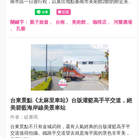
南市區一日遊行程，以展出地點臺南市美術館2館的附近美
食景點推薦給大家，想推薦的台南美食景點太多，所以文章
收藏
內可依喜好作刪減，人氣名店有可能需要排隊，也要有心理
準備哦~
關鍵字：
親子旅遊
、
台南
、
美術館
、
咖啡店
、
河樂廣場
、
孔廟
台東景點《太麻里車站》台版灌籃高手平交道，絕
美碧藍海岸線美景車站
作者：緹雅瑪
台東景點不只有金城武樹，還有人氣經典的台版灌籃高手平
交道值得拍攝。鐵路平交道望去就是海平面的景色非常美，