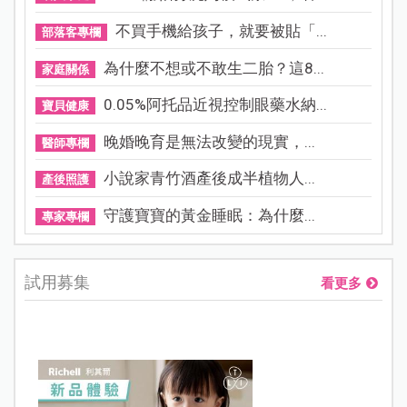
不買手機給孩子，就要被貼「...
部落客專欄
為什麼不想或不敢生二胎？這8...
家庭關係
0.05%阿托品近視控制眼藥水納...
寶貝健康
晚婚晚育是無法改變的現實，...
醫師專欄
小說家青竹酒產後成半植物人...
產後照護
守護寶寶的黃金睡眠：為什麼...
專家專欄
試用募集
看更多