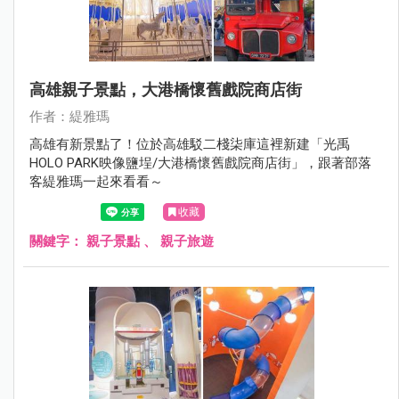
高雄親子景點，大港橋懷舊戲院商店街
作者：緹雅瑪
高雄有新景點了！位於高雄駁二棧柒庫這裡新建「光禹
HOLO PARK映像鹽埕/大港橋懷舊戲院商店街」，跟著部落
客緹雅瑪一起來看看～
收藏
關鍵字：
親子景點
、
親子旅遊