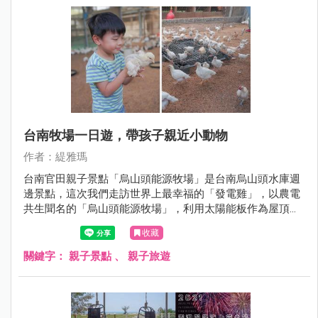
台南牧場一日遊，帶孩子親近小動物
作者：緹雅瑪
台南官田親子景點「烏山頭能源牧場」是台南烏山頭水庫週
邊景點，這次我們走訪世界上最幸福的「發電雞」，以農電
共生聞名的「烏山頭能源牧場」，利用太陽能板作為屋頂發
電供電，這裡的發電雞可聽音樂，有大空間活動過得開心自
收藏
在，不怕人很適合帶小朋友來農事體驗，尤其是撿雞蛋，連
我大人也很愛這個體驗，整個童心大爆發。
關鍵字：
親子景點
、
親子旅遊