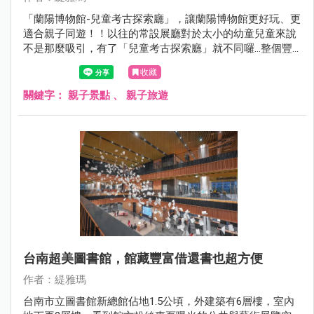
「蘭陽博物館-兒童考古探索廳」，讓蘭陽博物館更好玩、更
適合親子同遊！！以往的常設展廳對於太小的幼童兒童來說
不是那麼吸引，有了「兒童考古探索廳」就不同囉…整個豐
富度大躍進，還沒來的親子族群看過來，每人50元就能當小
收藏
小考古探險家，而且1:1復刻還原的「淇武蘭傳統家屋」超好
拍，值得一訪！
關鍵字：
親子景點
、
親子旅遊
台南超美圖書館，館藏豐富借還書也超方便
作者：緹雅瑪
台南市立圖書館新總館佔地1.5公頃，外建築有6層樓，室內