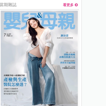
當期雜誌
看更多