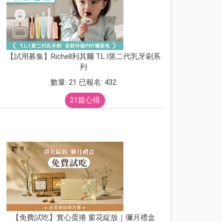
【試用募集】Richell利其爾 T.L.I第二代乳牙刷系
列
數量: 21 已報名: 432
21篇心得
【免費試吃】實心蛋捲 窗花綻放｜彌月禮盒