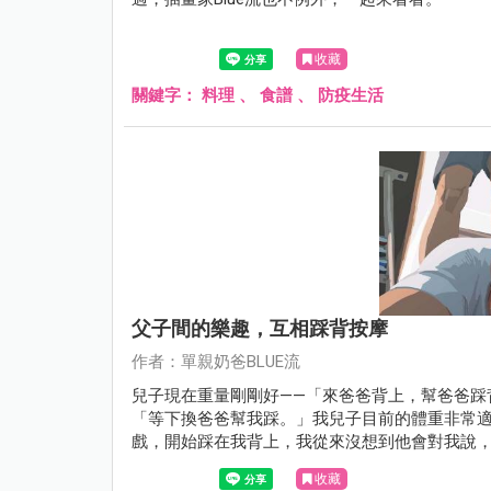
收藏
關鍵字：
料理
、
食譜
、
防疫生活
父子間的樂趣，互相踩背按摩
作者：單親奶爸BLUE流
兒子現在重量剛剛好——「來爸爸背上，幫爸爸踩
「等下換爸爸幫我踩。」我兒子目前的體重非常
戲，開始踩在我背上，我從來沒想到他會對我說
收藏