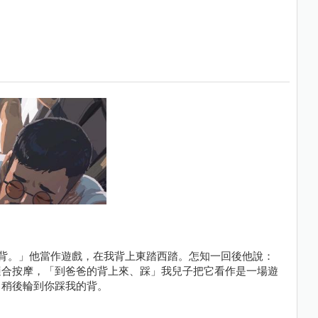
背。」他當作遊戲，在我背上東踏西踏。怎知一回後他說：
適合按摩，「到爸爸的背上來、踩」我兒子把它看作是一場遊
，稍後輪到你踩我的背。