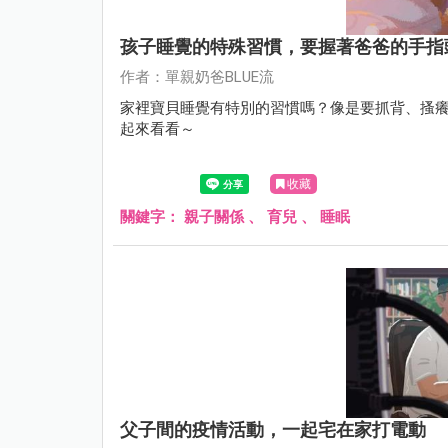
孩子睡覺的特殊習慣，要握著爸爸的手指
作者：單親奶爸BLUE流
家裡寶貝睡覺有特別的習慣嗎？像是要抓背、搔癢
起來看看～
收藏
關鍵字：
親子關係
、
育兒
、
睡眠
父子間的疫情活動，一起宅在家打電動