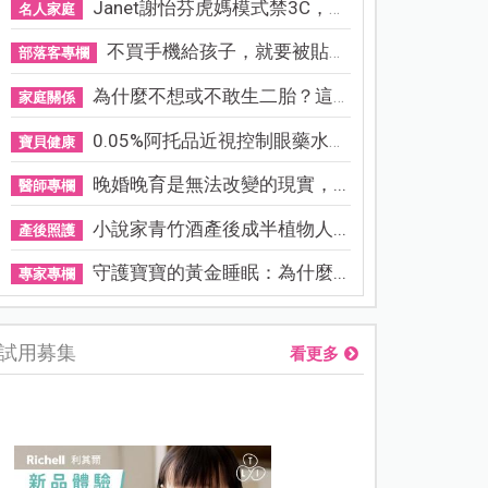
Janet謝怡芬虎媽模式禁3C，看...
名人家庭
不買手機給孩子，就要被貼「...
部落客專欄
為什麼不想或不敢生二胎？這8...
家庭關係
0.05%阿托品近視控制眼藥水納...
寶貝健康
晚婚晚育是無法改變的現實，...
醫師專欄
小說家青竹酒產後成半植物人...
產後照護
守護寶寶的黃金睡眠：為什麼...
專家專欄
試用募集
看更多