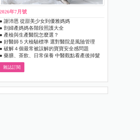
2026年7月號
● 謝沛恩 從甜美少女到優雅媽媽
● 剖婦產媽媽各階段照護大全
● 產檢與生產醫院怎麼選？
● 好醫師５大檢驗標準 選對醫院是風險管理
● 破解４個最常被誤解的寶寶安全感問題
● 藥膳、茶飲、日常保養 中醫觀點看產後掉髮
雜誌訂閱