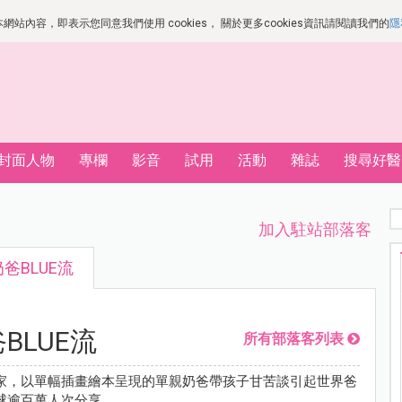
站內容，即表示您同意我們使用 cookies， 關於更多cookies資訊請閱讀我們的
隱
封面人物
專欄
影音
試用
活動
雜誌
搜尋好醫
加入駐站部落客
爸BLUE流
BLUE流
所有部落客列表
家，以單幅插畫繪本呈現的單親奶爸帶孩子甘苦談引起世界爸
球逾百萬人次分享。