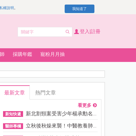
私權說明
。
我知道了
登入|註冊
師
採購年鑑
寵粉月月抽
最新文章
熱門文章
看更多
新北割頸案受害少年楊承勳名...
新知快遞
立秋後秋燥來襲！中醫教養肺...
醫師專欄