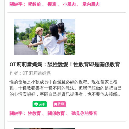
筆來畫了耶，我看他畫出來的線條也很飽滿啊，那我到底要
關鍵字：
學齡前
、
握筆
、
小肌肉
、
掌內肌肉
不要把他的筆搶走啊，我也很擔心老師你說的小肌肉還沒發
展好會用到錯誤的肌肉耶！」
OT莉莉當媽媽：談性說愛！性教育即是關係教育
作者：OT 莉莉當媽媽
性的發展是小孩成長中自然且必經的過程。現在當家長很
難，十種教養書有十種不同的教法。但我們該做的是把自己
的心情安頓好，寧願自己是資訊提供者，也不要他去接觸到
偏誤的訊息。
收藏
關鍵字：
性教育
、
關係教育
、
聽見你的聲音