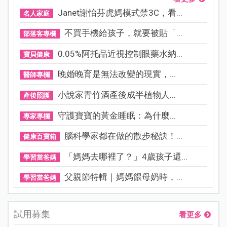
Janet謝怡芬虎媽模式禁3C，看...
名人家庭
不買手機給孩子，就要被貼「...
部落客專欄
0.05%阿托品近視控制眼藥水納...
寶貝健康
晚婚晚育是無法改變的現實，...
醫師專欄
小說家青竹酒產後成半植物人...
產後照護
守護寶寶的黃金睡眠：為什麼...
專家專欄
腦科學家都在做的散步秘訣！...
健康百寶箱
「媽媽去哪裡了？」4歲孩子還...
學習當爸媽
父親節特輯｜媽媽餵母奶時，...
學習當爸媽
試用募集
看更多