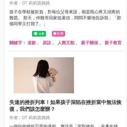
作者：OT 莉莉當媽媽
孩子在學校被欺負，對每位父母來說，都是既心疼又頭疼的
難題。 那天，仲雞哥回家低著頭，悶悶不樂地告訴我：「那
個同學又打我了。」
收藏
關鍵字：
道歉
、
原諒
、
人際互動
、
親子關係
、
親子教育
失速的挫折列車！如果孩子深陷在挫折當中無法恢
復，我們該怎麼辦？
作者：OT 莉莉當媽媽
一個好的挫折忍受的過程，應該是「面對挫折 → 先產生情