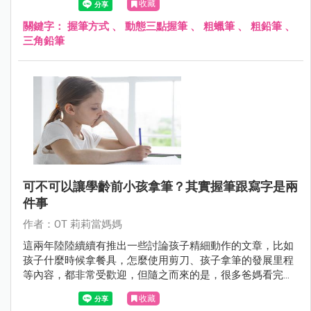
收藏
關鍵字：
握筆方式
、
動態三點握筆
、
粗蠟筆
、
粗鉛筆
、
三角鉛筆
可不可以讓學齡前小孩拿筆？其實握筆跟寫字是兩
件事
作者：OT 莉莉當媽媽
這兩年陸陸續續有推出一些討論孩子精細動作的文章，比如
孩子什麼時候拿餐具，怎麼使用剪刀、孩子拿筆的發展里程
等內容，都非常受歡迎，但隨之而來的是，很多爸媽看完文
章後，就來私訊問莉莉老師說～「老師，你說不要給三四歲
收藏
以下的小朋友拿筆寫字，可是，我小孩他兩歲就很會拿各種