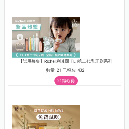
【試用募集】Richell利其爾 T.L.I第二代乳牙刷系列
數量: 21 已報名: 432
21篇心得