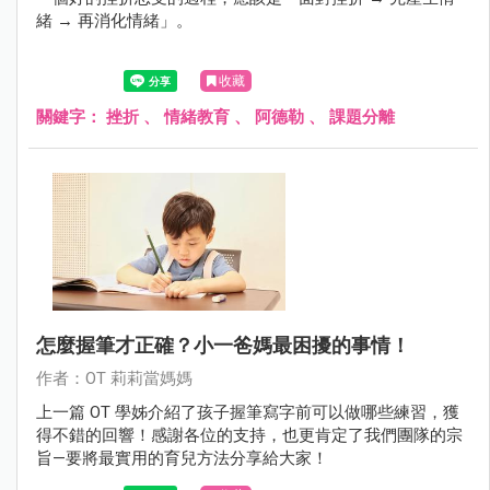
緒 → 再消化情緒」。
收藏
關鍵字：
挫折
、
情緒教育
、
阿德勒
、
課題分離
怎麼握筆才正確？小一爸媽最困擾的事情！
作者：OT 莉莉當媽媽
上一篇 OT 學姊介紹了孩子握筆寫字前可以做哪些練習，獲
得不錯的回響！感謝各位的支持，也更肯定了我們團隊的宗
旨—要將最實用的育兒方法分享給大家！