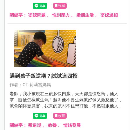
擇了這麼激烈的手段來表達他說不出口的情緒。親愛的每一
收藏
個妳，把自己照顧好，好嗎?
關鍵字：
婆媳問題
、
性別壓力
、
婚姻生活
、
婆媳過招
遇到孩子叛逆期？試試這四招
作者：OT 莉莉當媽媽
老師，我小孩現在三歲多快四歲，天天都是憤怒鳥，仙人
掌，隨便怎樣就生氣！越叫他不要生氣就好像又激怒他了，
就會鬧得更厲害，我真的就忍不住想打他，不然就跟他大小
聲，怎麼三歲就開始叛逆期啊！我老公則是很兇的兇回去，
收藏
我就看他們大小聲，也覺得這樣不是辦法，我的小孩怎麼現
在就這樣子了啊?
關鍵字：
叛逆期
、
教養
、
情緒發展