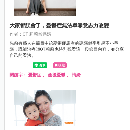
大家都誤會了，憂鬱症無法單靠意志力改變
作者：OT 莉莉當媽媽
先前有藝人在節目中給憂鬱症患者的建議似乎引起不小爭
議，職能治療師OT莉莉也特別觀看這一段節目內容，並分享
自己的看法。
收藏
關鍵字：
憂鬱症
、
產後憂鬱
、
情緒