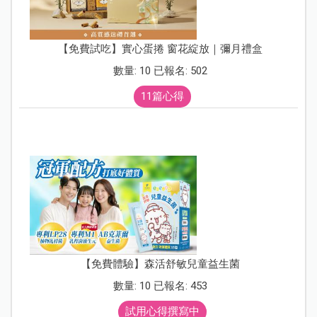
【免費試吃】實心蛋捲 窗花綻放｜彌月禮盒
數量: 10 已報名: 502
11篇心得
【免費體驗】森活舒敏兒童益生菌
數量: 10 已報名: 453
試用心得撰寫中