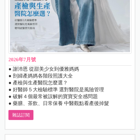
2026年7月號
● 謝沛恩 從甜美少女到優雅媽媽
● 剖婦產媽媽各階段照護大全
● 產檢與生產醫院怎麼選？
● 好醫師５大檢驗標準 選對醫院是風險管理
● 破解４個最常被誤解的寶寶安全感問題
● 藥膳、茶飲、日常保養 中醫觀點看產後掉髮
雜誌訂閱