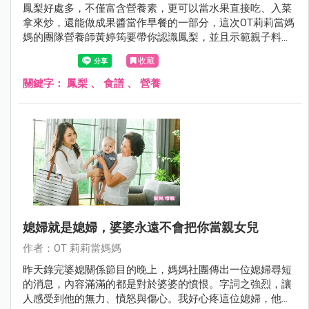
鳳梨好處多，不僅富含營養素，更可以當水果直接吃、入菜
拿來炒，還能做成果醬當作早餐的一部分，這次OT莉莉當媽
媽的團隊營養師黃婷筠要帶你認識鳳梨，並且示範親子料
理。
收藏
關鍵字：
鳳梨
、
食譜
、
營養
媳婦就是媳婦，婆婆永遠不會把你當親女兒
作者：OT 莉莉當媽媽
昨天錄完婆媳關係節目的晚上，媽媽社團傳出一位媳婦尋短
的消息，內容滿滿的都是對於婆婆的憤恨。字詞之強烈，讓
人感受到他的無力、憤怒與傷心。我好心疼這位媳婦，他選