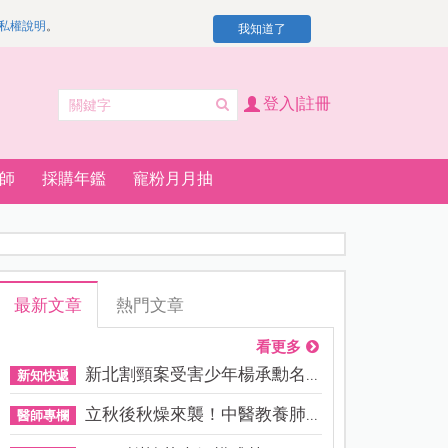
私權說明
。
我知道了
登入|註冊
師
採購年鑑
寵粉月月抽
最新文章
熱門文章
看更多
新北割頸案受害少年楊承勳名...
新知快遞
立秋後秋燥來襲！中醫教養肺...
醫師專欄