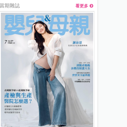
當期雜誌
看更多