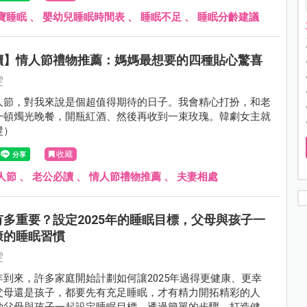
寶睡眠
、
嬰幼兒睡眠時間表
、
睡眠不足
、
睡眠分齡建議
讀】情人節禮物推薦：媽媽最想要的四種貼心驚喜
雯
人節，對我來說是個超值得期待的日子。我會精心打扮，和老
一頓燭光晚餐，開瓶紅酒、然後再收到一束玫瑰。韓劇女主就
髮）
收藏
人節
、
老公必讀
、
情人節禮物推薦
、
夫妻相處
多重要？設定2025年的睡眠目標，父母與孩子一
康的睡眠習慣
雯
到來，許多家庭開始計劃如何讓2025年過得更健康、更幸
父母還是孩子，都要先有充足睡眠，才有精力開拓精彩的人
助父母與孩子一起設定睡眠目標，透過簡單的步驟，打造健康