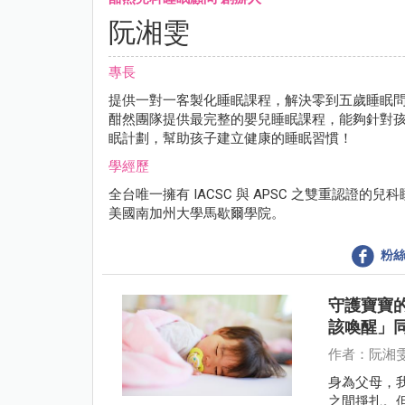
阮湘雯
專長
提供一對一客製化睡眠課程，解決零到五歲睡眠
酣然團隊提供最完整的嬰兒睡眠課程，能夠針對
眠計劃，幫助孩子建立健康的睡眠習慣！
學經歷
全台唯一擁有 IACSC 與 APSC 之雙重認證的兒
美國南加州大學馬歇爾學院。
粉絲
守護寶寶
該喚醒」
作者：阮湘
身為父母，
之間掙扎。