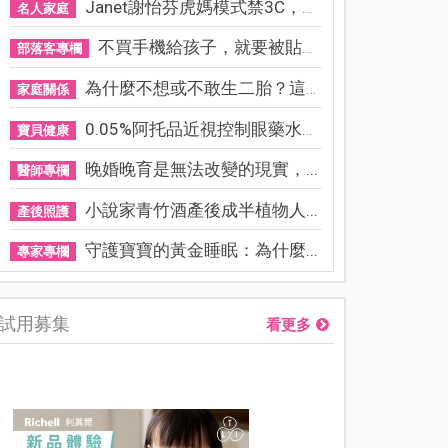
Janet謝怡芬虎媽模式禁3C，看...
名人家庭
不買手機給孩子，就要被貼「...
部落客專欄
為什麼不想或不敢生二胎？這8...
家庭關係
0.05%阿托品近視控制眼藥水納...
寶貝健康
晚婚晚育是無法改變的現實，...
醫師專欄
小說家青竹酒產後成半植物人...
產後照護
守護寶寶的黃金睡眠：為什麼...
專家專欄
試用募集
看更多