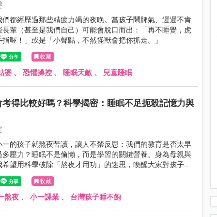
雯
我們都經歷過那些精疲力竭的夜晚。當孩子鬧脾氣、遲遲不肯
些長輩（甚至是我們自己）可能會脫口而出：「再不睡覺，虎
手指喔！」或是「小聲點，不然怪獸會把你抓走。」
收藏
姑婆
、
恐懼操控
、
睡眠天敵
、
兒童睡眠
會考得比較好嗎？科學揭密：睡眠不足扼殺記憶力與
雯
小一的孩子就熬夜苦讀，讓人不禁反思：我們的教育是否太早
過多壓力？睡眠不是偷懶，而是學習的關鍵營養。身為母親與
我希望用科學破除「熬夜才用功」的迷思，喚醒大家對孩子睡
之間關係的重視。
收藏
一熬夜
、
小一課業
、
台灣孩子睡不飽