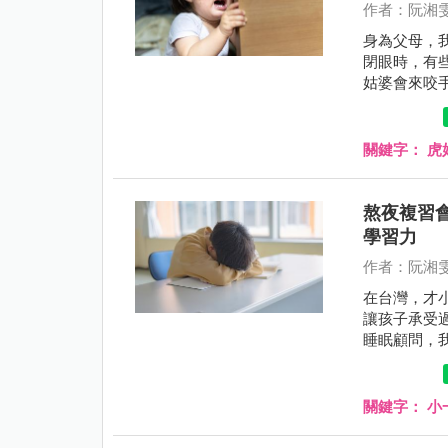
作者：阮湘
身為父母，
閉眼時，有
姑婆會來咬
關鍵字：
虎
熬夜複習
學習力
作者：阮湘
在台灣，才
讓孩子承受
睡眠顧問，
眠與記憶力
關鍵字：
小