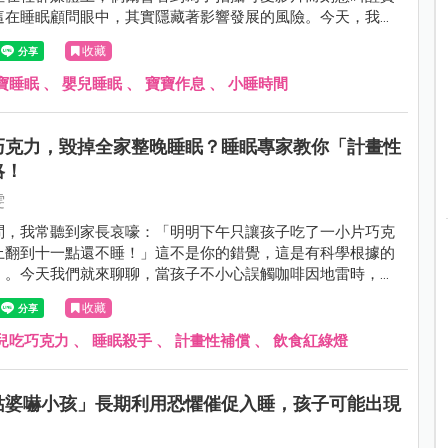
這在睡眠顧問眼中，其實隱藏著影響發展的風險。今天，我想
關於「喚醒寶寶」的科學與藝術。
收藏
寶睡眠
、
嬰兒睡眠
、
寶寶作息
、
小睡時間
巧克力，毀掉全家整晚睡眠？睡眠專家教你「計畫性
略！
雯
問，我常聽到家長哀嚎：「明明下午只讓孩子吃了一小片巧克
上翻到十一點還不睡！」這不是你的錯覺，這是有科學根據的
」。今天我們就來聊聊，當孩子不小心誤觸咖啡因地雷時，我
雅救援。
收藏
兒吃巧克力
、
睡眠殺手
、
計畫性補償
、
飲食紅綠燈
姑婆嚇小孩」長期利用恐懼催促入睡，孩子可能出現