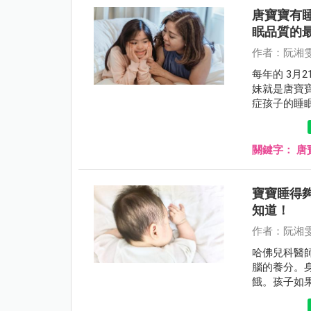
唐寶寶有
眠品質的
作者：阮湘
每年的 3月
妹就是唐寶
症孩子的睡
望透過妹妹
略。
關鍵字：
唐
寶寶睡得
知道！
作者：阮湘
哈佛兒科醫師
腦的養分。
餓。孩子如