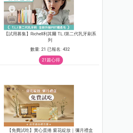
【試用募集】Richell利其爾 T.L.I第二代乳牙刷系
列
數量: 21 已報名: 432
21篇心得
【免費試吃】實心蛋捲 窗花綻放｜彌月禮盒