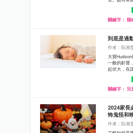
的睡眠習慣
關鍵字：
睡
到底是過
作者：阮湘
大寶Huds
一般的鼾聲
起伏大，在
出了狀況。
關鍵字：
兒
2024家
怖鬼怪和
作者：阮湘
了解如何平