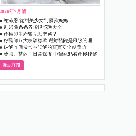
2026年7月號
● 謝沛恩 從甜美少女到優雅媽媽
● 剖婦產媽媽各階段照護大全
● 產檢與生產醫院怎麼選？
● 好醫師５大檢驗標準 選對醫院是風險管理
● 破解４個最常被誤解的寶寶安全感問題
● 藥膳、茶飲、日常保養 中醫觀點看產後掉髮
雜誌訂閱