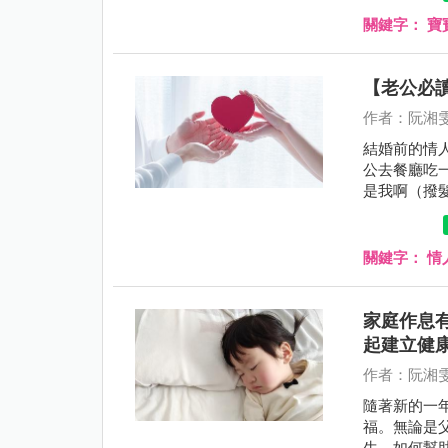
關鍵字：
寶
【老公必
作者：阮湘
結婚前的情
公去餐廳吃
是我啊（撥
關鍵字：
情
家庭作息有
起建立健
作者：阮湘
隨著新的一年
福。無論是
生。如何幫