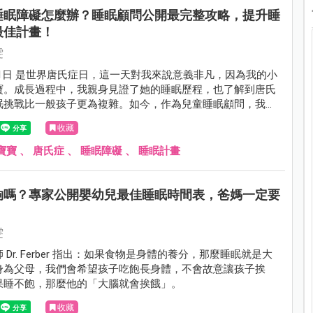
睡眠障礙怎麼辦？睡眠顧問公開最完整攻略，提升睡
最佳計畫！
雯
21日 是世界唐氏症日，這一天對我來說意義非凡，因為我的小
寶。成長過程中，我親身見證了她的睡眠歷程，也了解到唐氏
眠挑戰比一般孩子更為複雜。如今，作為兒童睡眠顧問，我希
的故事，幫助更多家長理解唐氏症孩子的睡眠問題以及睡眠策
收藏
寶寶
、
唐氏症
、
睡眠障礙
、
睡眠計畫
夠嗎？專家公開嬰幼兒最佳睡眠時間表，爸媽一定要
雯
 Dr. Ferber 指出：如果食物是身體的養分，那麼睡眠就是大
身為父母，我們會希望孩子吃飽長身體，不會故意讓孩子挨
果睡不飽，那麼他的「大腦就會挨餓」。
收藏