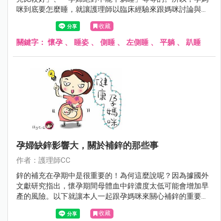
咪到底要怎麼睡，就讓護理師以臨床經驗來跟媽咪討論與分
享囉！
收藏
關鍵字：
懷孕
、
睡姿
、
側睡
、
左側睡
、
平躺
、
趴睡
孕婦缺鋅影響大，關於補鋅的那些事
作者：護理師CC
鋅的補充在孕期中是很重要的！為何這麼說呢？因為據國外
文獻研究指出，懷孕期間母體血中鋅濃度太低可能會增加早
產的風險。以下就讓本人一起跟孕媽咪來關心補鋅的重要
性！
收藏