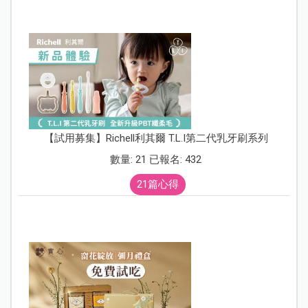
【試用募集】Richell利其爾 T.L.I第二代乳牙刷系列
數量: 21 已報名: 432
21篇心得