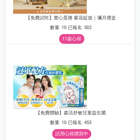
【免費試吃】實心蛋捲 窗花綻放｜彌月禮盒
數量: 10 已報名: 502
11篇心得
【免費體驗】森活舒敏兒童益生菌
數量: 10 已報名: 453
試用心得撰寫中