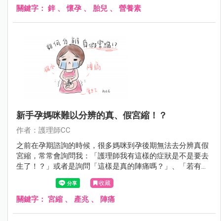
關鍵字：
鋅
、
懷孕
、
胎兒
、
營養素
新手孕媽咪難以分辨的真、假宮縮！？
作者：護理師CC
之前在孕期諮詢的時候，很多媽咪到孕後期無法去分辨真假
宮縮，常常會詢問我：「護理師我有這樣的症狀是不是要去
生了！？」或者是詢問「這樣是真的陣痛嗎？」、「若有悶
悶痛痛是要生了嗎？」、「有落紅沒有陣痛是不是該去醫院
收藏
待產呢？」等等一堆問題。這次CC統整真假宮縮圖，讓新手
孕媽咪秒懂真假宮縮得分辨及判斷，讓媽咪即時正確判斷真
關鍵字：
宮縮
、
產兆
、
陣痛
假陣痛掌握入院時機。