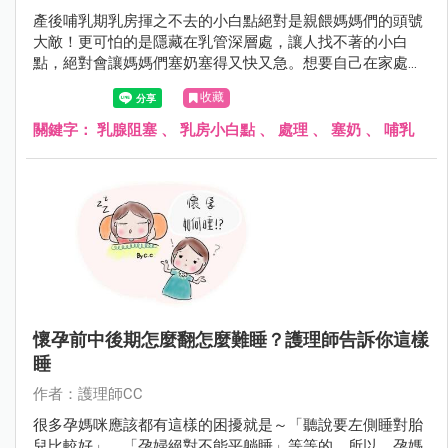
產後哺乳期乳房揮之不去的小白點絕對是親餵媽媽們的頭號
大敵！更可怕的是隱藏在乳管深層處，讓人找不著的小白
點，絕對會讓媽媽們塞奶塞得又快又急。想要自己在家處理
小白點，一起來看看護理師媽咪透過自身經驗總結出來的撇
收藏
步和預防方法，跟乳腺阻塞說掰掰～
關鍵字：
乳腺阻塞
、
乳房小白點
、
處理
、
塞奶
、
哺乳
懷孕前中後期怎麼翻怎麼難睡？護理師告訴你這樣
睡
作者：護理師CC
很多孕媽咪應該都有這樣的困擾就是～「聽說要左側睡對胎
兒比較好」、「孕婦絕對不能平躺睡」等等的。所以，孕媽