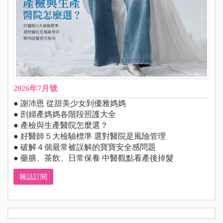
2026年7月號
● 謝沛恩 從甜美少女到優雅媽媽
● 剖婦產媽媽各階段照護大全
● 產檢與生產醫院怎麼選？
● 好醫師５大檢驗標準 選對醫院是風險管理
● 破解４個最常被誤解的寶寶安全感問題
● 藥膳、茶飲、日常保養 中醫觀點看產後掉髮
雜誌訂閱