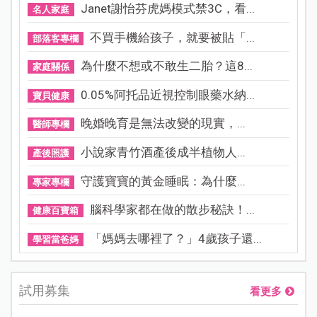
Janet謝怡芬虎媽模式禁3C，看...
名人家庭
不買手機給孩子，就要被貼「...
部落客專欄
為什麼不想或不敢生二胎？這8...
家庭關係
0.05%阿托品近視控制眼藥水納...
寶貝健康
晚婚晚育是無法改變的現實，...
醫師專欄
小說家青竹酒產後成半植物人...
產後照護
守護寶寶的黃金睡眠：為什麼...
專家專欄
腦科學家都在做的散步秘訣！...
健康百寶箱
「媽媽去哪裡了？」4歲孩子還...
學習當爸媽
試用募集
看更多