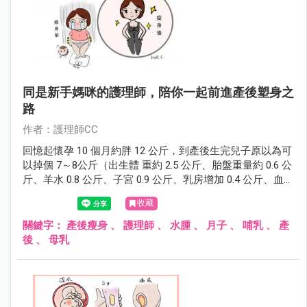
同是新手媽咪的護理師，陪你一起前進產後塑身之
路
作者：護理師CC
回憶起懷孕 10 個月約胖 12 公斤，到產後生完兒子原以為可
以掉個 7～8公斤（出生體 重約 2.5 公斤、胎盤重量約 0.6 公
斤、羊水 0.8 公斤、子宮 0.9 公斤、乳房增加 0.4 公斤、血液
增加 1.2 公斤、其他細胞外液增加 1 公斤= 7.4 公斤），結果
收藏
發現完全沒掉反增重不少，回到月子中心量測竟胖了1～2公
斤， 10 天離開月中到娘家繼續坐月子，體重更是爆衝增加4
關鍵字：
產後瘦身
、
護理師
、
水腫
、
月子
、
哺乳
、
產
～5公斤，外加產後會有水腫，整個人已經無法恢復到之前
後
、
母乳
曼妙身材了！