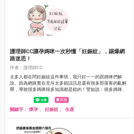
護理師CC讓孕媽咪一次秒懂「妊娠紋」，踢爆網
路迷思！
作者：護理師CC
太多人都在問妊娠紋這件事情，我只好一一的跟媽咪們解
說。因為網路實在充斥太多錯誤訊息還有很多部落客的亂解
釋，導致很多媽咪很多知識都是錯的！譬如說：很多媽咪都
會問懷孕為何會出現妊娠紋呢？到底有沒有什麼方法可以避
收藏
免有妊娠紋產生？已經出現妊娠紋，是不是有辦法消除它？
這回CC就來幫大家剔除這些網路迷思吧～
關鍵字：
懷孕
、
妊娠紋
、
生產