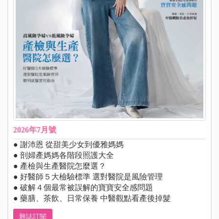
2026年7月號
● 謝沛恩 從甜美少女到優雅媽媽
● 剖婦產媽媽各階段照護大全
● 產檢與生產醫院怎麼選？
● 好醫師５大檢驗標準 選對醫院是風險管理
● 破解４個最常被誤解的寶寶安全感問題
● 藥膳、茶飲、日常保養 中醫觀點看產後掉髮
雜誌訂閱