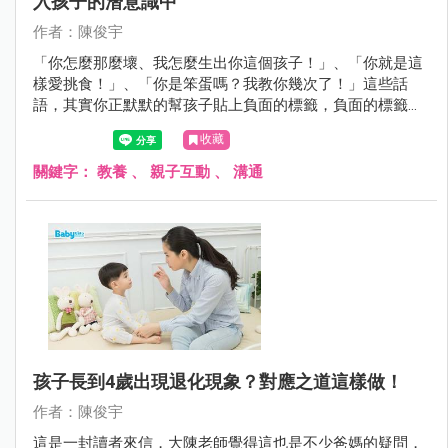
入孩子的潛意識中
作者：陳俊宇
「你怎麼那麼壞、我怎麼生出你這個孩子！」、「你就是這
樣愛挑食！」、「你是笨蛋嗎？我教你幾次了！」這些話
語，其實你正默默的幫孩子貼上負面的標籤，負面的標籤不
只影響孩子的情緒更影響孩子的行為，孩子可能因為這些話
收藏
語被禁錮在這樣的角色，而往負面的方向成長。
關鍵字：
教養
、
親子互動
、
溝通
孩子長到4歲出現退化現象？對應之道這樣做！
作者：陳俊宇
這是一封讀者來信，大陳老師覺得這也是不少爸媽的疑問，