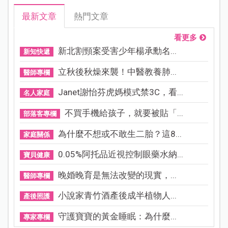
最新文章
熱門文章
看更多
新北割頸案受害少年楊承勳名...
新知快遞
立秋後秋燥來襲！中醫教養肺...
醫師專欄
Janet謝怡芬虎媽模式禁3C，看...
名人家庭
不買手機給孩子，就要被貼「...
部落客專欄
為什麼不想或不敢生二胎？這8...
家庭關係
0.05%阿托品近視控制眼藥水納...
寶貝健康
晚婚晚育是無法改變的現實，...
醫師專欄
小說家青竹酒產後成半植物人...
產後照護
守護寶寶的黃金睡眠：為什麼...
專家專欄