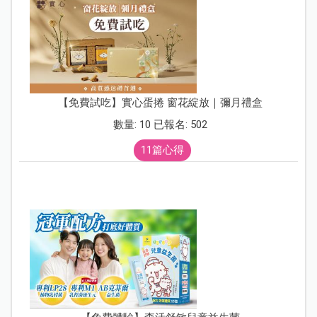
【免費試吃】實心蛋捲 窗花綻放｜彌月禮盒
數量: 10 已報名: 502
11篇心得