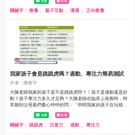
收藏
關鍵字：
教養
、
親子互動
、
溝通
、
正向教養
我家孩子會是跳跳虎嗎？過動、專注力簡易測試
作者：陳俊宇
大陳老師我家的孩子是不是跳跳虎阿？！孩子是過動還是好
動？孩子專注力多久才足夠？大陳老師在臨床上衛教時，時
常聽到父母親們憂心忡忡的問：「明明我家的孩子在玩積木
時可以很專心，但在學校老師一直說他靜不下來，真的很讓
收藏
我困擾，我家的孩子到底有沒有問題啊？」
關鍵字：
跳跳虎
、
注意力
、
過動
、
專注力