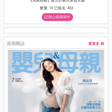
【免費體驗】森活舒敏兒童益生菌
數量: 10 已報名: 453
試用心得撰寫中
當期雜誌
看更多