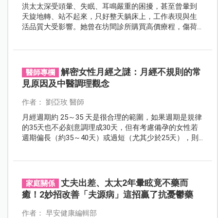
洪太太深受頭暈、失眠、耳鳴嚴重的困擾，甚至曾暈到
天旋地轉、站不起來，只好整天躺床上，工作表現與生
活品質大受影響。她曾在坊間診所購買高價療程，傷荷
包又無效，也曾有醫師勸她與症狀「和平共處」，彷彿
要她放棄治療，令她非常難過，直至到光田醫院耳鼻喉
頭頸部，醫師為她仔細釐清病因，診斷出「前庭性偏頭
痛」對症下藥，兩週的治療即改善難忍已久的暈眩問
解密女性月經之謎：月經不規則的常
醫師專欄
題，協助洪太太重新回到職場最佳狀態。
見原因及中醫調理觀念
作者： 劉亞玫 醫師
月經週期約 25～35 天是很合理的範圍，如果週期是規律
的35天也不必刻意調理成30天，但有考慮備孕的女性若
週期偏長（約35～40天）或過短（尤其少於25天），則
建議需要積極調理。
丈夫出差、太太2年暈眩竟不藥而
家庭關係
癒！2妙招改善「夫源病」這招贏了抗憂鬱藥
作者： 早安健康編輯部