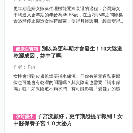
更年期是婦女卵巢生理機能逐漸衰退的過程，台灣婦女
平均進入更年期的年齡為45-55歲，在這2到5年之間卵巢
會逐漸停止製造女性荷爾蒙，使得月經週期、經量變得
不規則，直至最後一年內不再有月經，也就是到了停經
的階段。
別以為更年期才會發生！10大陰道
健康百寶箱
乾澀成因，妳中了嗎
作者： Fan
女性會想到皮膚乾燥要補水保濕，但你有留意過私密部
位也可能會有乾澀的問題嗎？其實陰道也需要「補水保
濕」喔！如果陰道不夠水潤，有可能影響「愛愛」的感
覺。
子宮沒顧好，更年期恐提早報到！女
孕前優生
中醫保養子宮１０大祕方