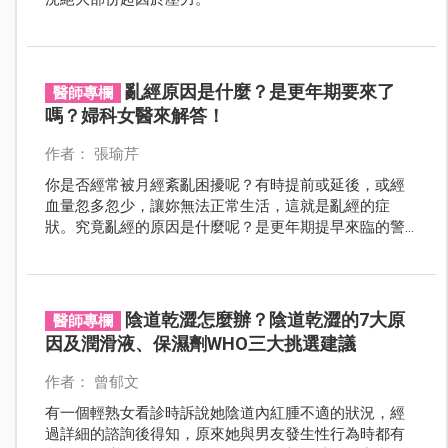
亂經原因是什麼？是更年期要來了
醫師專欄
嗎？婦科女醫來解答！
作者： 張瑜芹
你是否經常被月經紊亂困擾呢？有時提前或延後，或經
血量忽多忽少，讓妳無法正常生活，這就是亂經的症
狀。究竟亂經的原因是什麼呢？是更年期提早來臨的警
訊嗎？亂經還會懷孕嗎？要如何治療和避免亂經呢？
陰道乾澀怎麼辦？陰道乾澀的7大原
醫師專欄
因及潤滑液、保濕劑WHO三大挑選建議
作者： 曾郁文
有一個輕熟女看診時訴說她陰道內紅腫不適的狀況，經
過詳細的諮詢後得知，原來她與男友發生性行為時都有