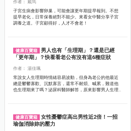
作者： 戴筠
子宮生病會影響卵巢，可能會讓更年期提早報到。不想
提早老化，日常保養絕對不能少。來看女中醫分享子宮
調養之道。子宮顧得好，人才不會老！
男人也有「生理期」？還是已經
健康百寶箱
「更年期」？快看看老公有沒有這6種症狀
作者： 湯佳珮
常說女人生理期時情緒容易波動，但身為老公的他最近
總是鬱鬱寡歡、沉默寡言，還常不耐煩、喊累，難道他
也生理期來了嗎？泌尿科醫師解答，原來影響男人生理
的，正是這個可能……
女性憂鬱症高出男性近2倍！一招
健康百寶箱
瑜伽消除妳的壓力