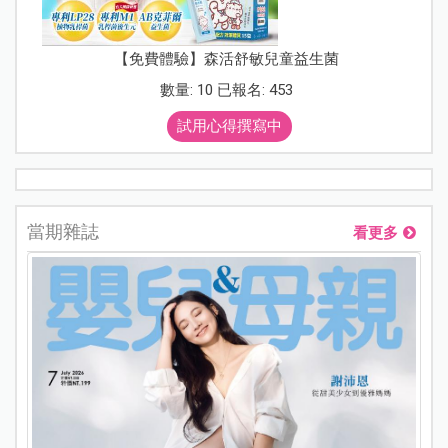
【免費體驗】森活舒敏兒童益生菌
數量: 10 已報名: 453
試用心得撰寫中
當期雜誌
看更多