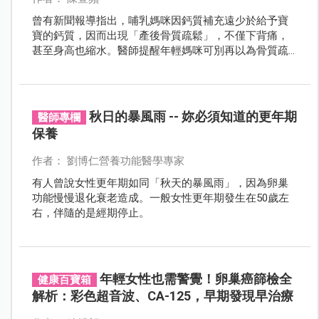
曾有新聞報導指出，哺乳媽咪因鈣質補充遠少於給予寶
寶的鈣質，因而出現「產後骨質疏鬆」，不僅下背痛，
甚至身高也縮水。醫師提醒年輕媽咪可別再以為骨質疏
鬆只會發生在年長的更年期女性身上，哺乳期也是骨質
快速流失的階段，應儘早存骨本防骨鬆！
秋日的暴風雨 -- 妳必須知道的更年期
醫師專欄
保養
作者： 劉博仁營養功能醫學專家
有人曾說女性更年期如同「秋天的暴風雨」，因為卵巢
功能慢慢退化衰老造成。一般女性更年期發生在50歲左
右，伴隨的是經期停止。
年輕女性也需警覺！卵巢癌篩檢全
健康百寶箱
解析：彩色超音波、CA-125，早期發現早治療