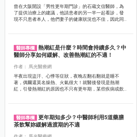
曾在大阪開設「男性更年期門診」的石蔵文信醫師，為
了提供治療上的建議，他請患者的另一半一起看診，發
現不只患者本人，他們妻子的健康狀況也不佳，因此同
步進行諮商與治療。原來妻子身體的各種奇怪症狀，如
頭痛、暈眩、心悸、胃痛、失眠與心情低落等，竟跟老
公有關。於是寫出《夫源病：太太的疾病90％是老公造
成的》（八方出版）一書，雖然語出驚人，但在日本社
熱潮紅是什麼？時間會持續多久？中
醫師專欄
會獲得滿滿迴響，甚至於還衍生出相對詞「妻源病」，
醫師分享如何緩解、改善熱潮紅的不適！
讓不甘示弱的老公們也提出反擊。另一半果真是現代人
壓力最大的來源嗎？
作者： 馬光醫療網
半夜出現盜汗、心悸等症狀，夜晚左翻右翻就是睡不
著，偶爾還莫名燥熱、火氣很大！就醫後發現是熱潮
紅，引發熱潮紅的原因也不只有更年期，某些疾病或飲
食也可能引起類似熱潮紅的症狀。就讓本篇帶您認識
「熱潮紅」是什麼？文末也會分享遇到狀況時要如何改
善！
更年期知多少？中醫師利用5道藥膳
醫師專欄
茶飲幫妳緩解過渡期的不適
作者： 馬光醫療網