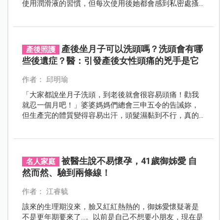
使用潤滑液的習慣，但每次使用後她都會感到私密處搔
癢紅腫，有一點感覺像是「過敏」的感覺。
產後坐月子可以洗頭嗎？洗頭會有哪
產後照護
些後遺症？醫：引發產後女性頭痛的兇手是它
作者： 邱明瑜
「大家都說坐月子洗頭，到老後就會很容易頭痛！勸我
就忍一個月吧！」婆婆媽媽們總會三申五令的告誡妳，
但生產完的體質變得容易出汗，頭髮濕黏到不行，真的
不能洗頭嗎？
被醫生說不易懷孕，41歲御姊愛 自
名人家庭
然而然、驗到兩條線！
作者： 江睿毓
該來的生理期沒來，臉又紅紅熱熱的，御姊愛懷疑著是
不是更年期要來了…。以前是自己不想要小朋友，現在是