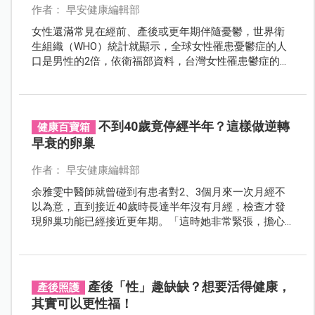
作者： 早安健康編輯部
女性還滿常見在經前、產後或更年期伴隨憂鬱，世界衛
生組織（WHO）統計就顯示，全球女性罹患憂鬱症的人
口是男性的2倍，依衛福部資料，台灣女性罹患鬱症的人
口是男性的1.8倍。
不到40歲竟停經半年？這樣做逆轉
健康百寶箱
早衰的卵巢
作者： 早安健康編輯部
余雅雯中醫師就曾碰到有患者對2、3個月來一次月經不
以為意，直到接近40歲時長達半年沒有月經，檢查才發
現卵巢功能已經接近更年期。「這時她非常緊張，擔心
會不孕；我跟她說，好好調養都有可能逆轉，因為她還
不到49歲卵巢真正耗竭的時間，可能只是一時壓力累積
造成荷爾蒙失調」。
產後「性」趣缺缺？想要活得健康，
產後照護
其實可以更性福！