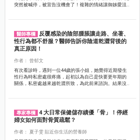
突然被喊停，被宣告沒機會了！複雜的情緒讓御姊愛沮
喪到無法錄Podcast。不料，後來整個劇情大扭轉！
反覆感染的陰部腫脹讓走路、坐著、
醫師專欄
性行為都不舒服？醫師告訴你陰道乾澀背後的
真正原因！
作者： 曾郁文
有次看診時，遇到一位44歲的張小姐，她覺得近期發生
性行為時私密處很疼痛，起初以為自己是快要更年期的
關係，私密處越來越乾澀所致，為此前來諮詢。結果沒
有想到，私密處的乾澀問題並不是因為快要更年期的關
係！究竟還有什麼原因會導致突然擁有「乾妹妹」？！
就讓我們繼續看下去吧！
4 大日常保健儲存績優「骨」！停經
專家專欄
婦女如何面對骨質疏鬆？
作者： 夏子雯 貼近你生活的營養師