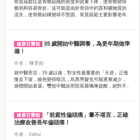
骨質疏鬆症是骨骼組織的密度和質量下降，使骨骼變得
脆弱和容易骨折。這可能是由於骨頭中鈣質和礦物質的
流失，使骨骼結構變得不堅固。骨質疏鬆主要影響老年
人，特別是女性，但也可能在其他人群中發生。
35 歲開始中醫調養，為更年期做準
健康百寶箱
備！
作者： 陳萱蘋
就中醫而言，35 歲以後，對女性最重要的「天癸」正慢
慢走下坡，臉色變得暗沉，烏黑秀髮也可能逐漸減少，
身體開始衰退。璽悅中醫診所院長羅珮琳提醒，絕對不
能等「更年期」到來時才開始重視體質保養，從年輕就
建立好正確觀念，從日常生活做起！
「前庭性偏頭痛」暈不堪言，正確
健康百寶箱
治療改善長年偏頭痛！
作者： Editor