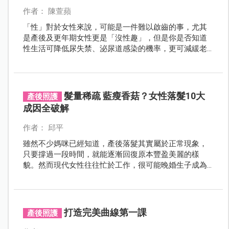
作者： 陳萱蘋
「性」對於女性來說，可能是一件難以啟齒的事，尤其
是產後及更年期女性更是「沒性趣」，但是你是否知道
性生活可降低尿失禁、泌尿道感染的機率，更可減緩老
年失智的發生，想要活得健康又幸福，性可是非常重要
的關鍵！
髮量稀疏 藍瘦香菇？女性落髮10大
產後照護
成因全破解
作者： 邱平
雖然不少媽咪已經知道，產後落髮其實屬於正常現象，
只要撐過一段時間，就能逐漸回復原本豐盈美麗的樣
貌。然而現代女性往往忙於工作，很可能晚婚生子成為
高齡產婦，生完寶寶後又變成家庭事業兩頭燒的職場媽
媽…綜合這許許多多的不利因素，媽咪們可能會懷疑，大
量脫落的頭髮，真的是因為單純的產後掉髮嗎？還是因
為更年期？或是壓力過大？本期特別整理女性落髮10大
打造完美曲線第一課
產後照護
成因，並教您如何改善與保養，重現飛揚閃耀的亮麗秀