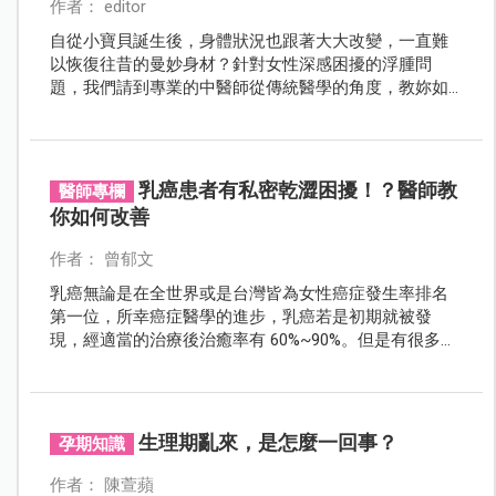
髮！
作者： editor
自從小寶貝誕生後，身體狀況也跟著大大改變，一直難
以恢復往昔的曼妙身材？針對女性深感困擾的浮腫問
題，我們請到專業的中醫師從傳統醫學的角度，教妳如
何雕塑下半身，輕鬆打造優雅完美曲線！
乳癌患者有私密乾澀困擾！？醫師教
醫師專欄
你如何改善
作者： 曾郁文
乳癌無論是在全世界或是台灣皆為女性癌症發生率排名
第一位，所幸癌症醫學的進步，乳癌若是初期就被發
現，經適當的治療後治癒率有 60%~90%。但是有很多乳
癌患者，在接受藥物治療後，常會出現類似更年期「陰
道萎縮症」的症狀，伴隨陰道乾澀、性行為疼痛、頻
尿，以及尿失禁等困擾。
生理期亂來，是怎麼一回事？
孕期知識
作者： 陳萱蘋