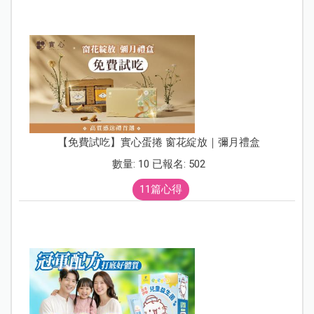
【免費試吃】實心蛋捲 窗花綻放｜彌月禮盒
數量: 10 已報名: 502
11篇心得