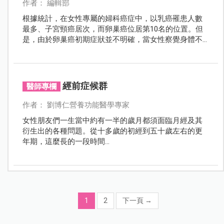
作者： 編輯部
根據統計，在女性專屬的婦科癌症中，以乳癌罹患人數
最多、子宮頸癌居次，而卵巢癌位居第10名的位置。但
是，由於卵巢癌初期症狀並不明確，當女性察覺身體不
適並就醫確診時，往往已屆癌症末期階段，因此，卵巢
癌死亡率高居婦科癌症中的第二名，有無形的健康殺手
之稱。
經前症候群
醫師專欄
作者： 劉博仁營養功能醫學專家
女性朋友們一生當中約有一半的歲月都須面臨月經及其
衍生出的各種問題。從十多歲的初經到五十歲左右的更
年期，這麼長的一段時間...
1
2
下一頁
→