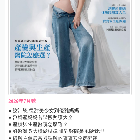
2026年7月號
● 謝沛恩 從甜美少女到優雅媽媽
● 剖婦產媽媽各階段照護大全
● 產檢與生產醫院怎麼選？
● 好醫師５大檢驗標準 選對醫院是風險管理
● 破解４個最常被誤解的寶寶安全感問題