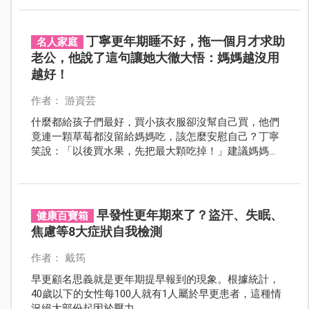
丁寧更年期睡不好，拖一個月才求助
名人家庭
老公，他說了這句讓她大徹大悟：媽媽越沒用
越好！
作者： 游資芸
什麼都給孩子們最好，買小孩衣服卻沒幫自己買，他們
竟連一顆草莓都沒留給媽媽吃，該怎麼安慰自己？丁寧
笑說：「以後買水果，先把最大顆吃掉！」建議媽媽
們：當夠用的母親就好，越沒用越好！
早發性更年期來了？盜汗、失眠、
健康百寶箱
焦慮等8大症狀自我檢測
作者： 戴筠
早更顧名思義就是更年期提早報到的現象。根據統計，
40歲以下的女性每100人就有1人屬於早更患者，這種情
況絕大部份起因於壓力。