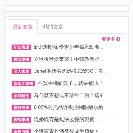
最新文章
熱門文章
看更多
新北割頸案受害少年楊承勳名...
新知快遞
立秋後秋燥來襲！中醫教養肺...
醫師專欄
Janet謝怡芬虎媽模式禁3C，看...
名人家庭
不買手機給孩子，就要被貼「...
部落客專欄
為什麼不想或不敢生二胎？這8...
家庭關係
0.05%阿托品近視控制眼藥水納...
寶貝健康
晚婚晚育是無法改變的現實，...
醫師專欄
小說家青竹酒產後成半植物人...
產後照護