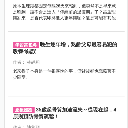
原本生理期都固定每隔28天來報到，但突然不是早來就
是晚到，該不會是進入「停經前的過渡期」了？當生理
期亂來，是否代表即將進入更年期呢？還是可能有其他
原因？
晚生逐年增，熟齡父母最容易犯的
學習當爸媽
教養4錯誤
作者： 林靜莉
老來得子本身是一件很喜悅的事，但背後卻也隱藏著不
少隱憂。
35歲起骨質加速流失～從現在起，4
產後照護
原則預防骨質疏鬆！
作者： 陳萱蘋