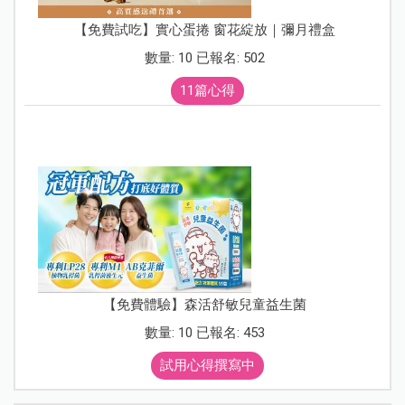
【免費試吃】實心蛋捲 窗花綻放｜彌月禮盒
數量: 10 已報名: 502
11篇心得
【免費體驗】森活舒敏兒童益生菌
數量: 10 已報名: 453
試用心得撰寫中