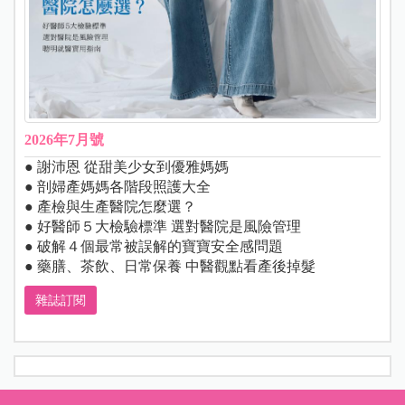
2026年7月號
● 謝沛恩 從甜美少女到優雅媽媽
● 剖婦產媽媽各階段照護大全
● 產檢與生產醫院怎麼選？
● 好醫師５大檢驗標準 選對醫院是風險管理
● 破解４個最常被誤解的寶寶安全感問題
● 藥膳、茶飲、日常保養 中醫觀點看產後掉髮
雜誌訂閱