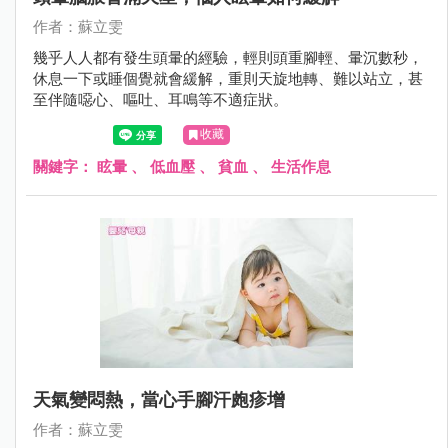
作者：蘇立雯
幾乎人人都有發生頭暈的經驗，輕則頭重腳輕、暈沉數秒，
休息一下或睡個覺就會緩解，重則天旋地轉、難以站立，甚
至伴隨噁心、嘔吐、耳鳴等不適症狀。
收藏
關鍵字：
眩暈
、
低血壓
、
貧血
、
生活作息
天氣變悶熱，當心手腳汗皰疹增
作者：蘇立雯