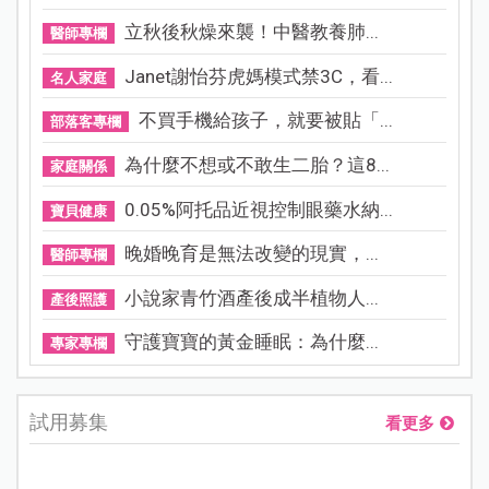
立秋後秋燥來襲！中醫教養肺...
醫師專欄
Janet謝怡芬虎媽模式禁3C，看...
名人家庭
不買手機給孩子，就要被貼「...
部落客專欄
為什麼不想或不敢生二胎？這8...
家庭關係
0.05%阿托品近視控制眼藥水納...
寶貝健康
晚婚晚育是無法改變的現實，...
醫師專欄
小說家青竹酒產後成半植物人...
產後照護
守護寶寶的黃金睡眠：為什麼...
專家專欄
試用募集
看更多