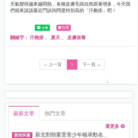
天氣變得越來越悶熱，各種皮膚毛病自然跟著增多，今天我
們就來談談最近門診詢問度特別高的「汗皰疹」吧！
收藏
關鍵字：
汗皰疹
、
夏天
、
皮膚保養
←
上一頁
1
下一頁
→
;
最新文章
熱門文章
看更多
新北割頸案受害少年楊承勳名...
新知快遞