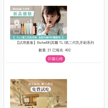
【試用募集】Richell利其爾 T.L.I第二代乳牙刷系列
數量: 21 已報名: 432
21篇心得