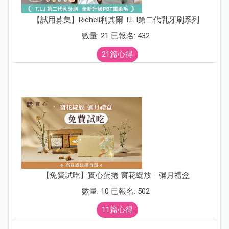
【試用募集】Richell利其爾 T.L.I第二代乳牙刷系列
數量: 21 已報名: 432
21篇心得
【免費試吃】實心蛋捲 窗花綻放｜彌月禮盒
數量: 10 已報名: 502
11篇心得