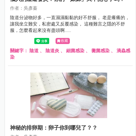
作者：吳彥蓁
陰道分泌物好多，一直濕濕黏黏的好不舒服， 老是癢癢的，
讓我坐立難安，私密處又反覆感染， 這種難言之隱的不舒
服，怎麼看起來沒有盡頭啊.......
收藏
關鍵字：
陰道
、
陰道炎
、
細菌感染
、
黴菌感染
、
滴蟲感
染
神秘的排卵期：卵子你到哪兒了？？