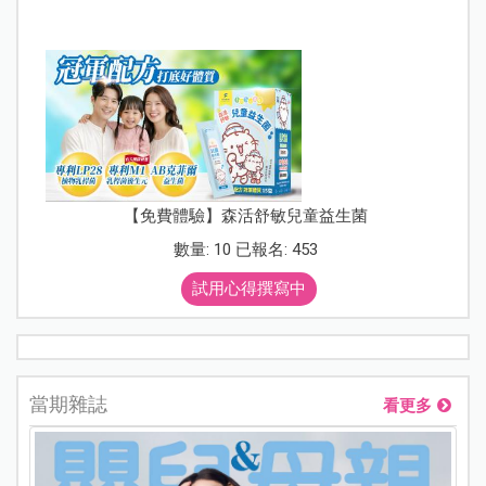
【免費體驗】森活舒敏兒童益生菌
數量: 10 已報名: 453
試用心得撰寫中
當期雜誌
看更多