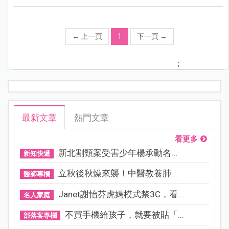
←
上一頁
1
下一頁
→
;
最新文章
熱門文章
看更多
新北割頸案受害少年楊承勳名...
新知快遞
立秋後秋燥來襲！中醫教養肺...
醫師專欄
Janet謝怡芬虎媽模式禁3C，看...
名人家庭
不買手機給孩子，就要被貼「...
部落客專欄