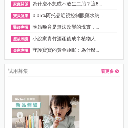
為什麼不想或不敢生二胎？這8...
家庭關係
0.05%阿托品近視控制眼藥水納...
寶貝健康
晚婚晚育是無法改變的現實，...
醫師專欄
小說家青竹酒產後成半植物人...
產後照護
守護寶寶的黃金睡眠：為什麼...
專家專欄
試用募集
看更多