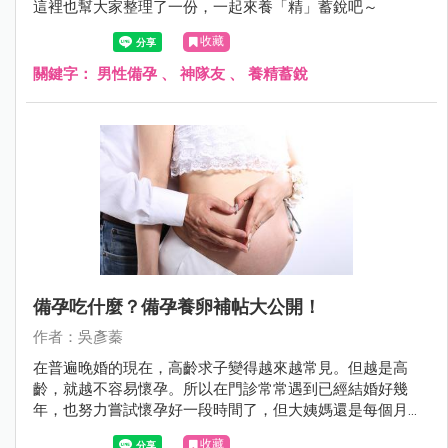
這裡也幫大家整理了一份，一起來養「精」蓄銳吧～
收藏
關鍵字：
男性備孕
、
神隊友
、
養精蓄銳
備孕吃什麼？備孕養卵補帖大公開！
作者：吳彥蓁
在普遍晚婚的現在，高齡求子變得越來越常見。但越是高
齡，就越不容易懷孕。所以在門診常常遇到已經結婚好幾
年，也努力嘗試懷孕好一段時間了，但大姨媽還是每個月規
則來say hello。
收藏