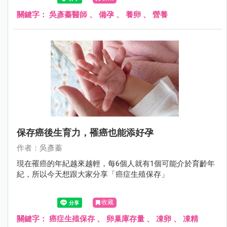
關鍵字：
吳彥蓁醫師
、
備孕
、
養卵
、
營養
保存癌後生育力，罹癌也能添好孕
作者：吳彥蓁
現在罹癌的年紀越來越輕，每6個人就有1個可能介於育齡年
紀，所以今天想跟大家分享「癌症生殖保存」
收藏
關鍵字：
癌症生殖保存
、
卵巢庫存量
、
凍卵
、
凍精