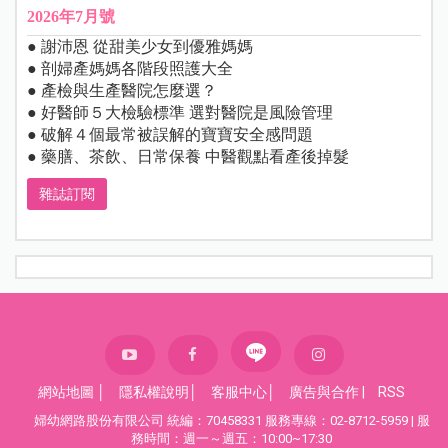
2026年7月號
● 謝沛恩 從甜美少女到優雅媽媽
● 剖婦產媽媽各階段照護大全
● 產檢與生產醫院怎麼選？
● 好醫師５大檢驗標準 選對醫院是風險管理
● 破解４個最常被誤解的寶寶安全感問題
● 藥膳、茶飲、日常保養 中醫觀點看產後掉髮
雜誌訂閱
網站地圖
│
隱私權說明
│
客服中心
│
廣告與合作
|
RSS
婦幼網路股份有限公司 統編：70458331 服務專線：02-8712-5959 | 服
務時間：週一～週五：10:00~17:30