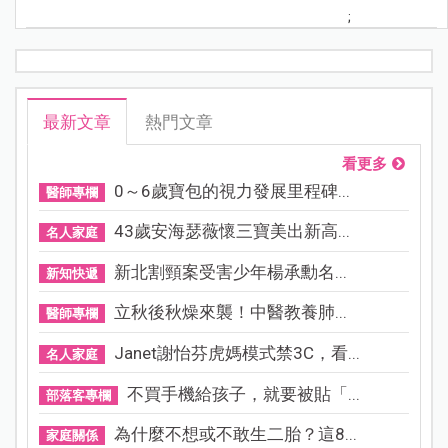
;
最新文章
熱門文章
看更多
0～6歲寶包的視力發展里程碑...
醫師專欄
43歲安海瑟薇懷三寶美出新高...
名人家庭
新北割頸案受害少年楊承勳名...
新知快遞
立秋後秋燥來襲！中醫教養肺...
醫師專欄
Janet謝怡芬虎媽模式禁3C，看...
名人家庭
不買手機給孩子，就要被貼「...
部落客專欄
為什麼不想或不敢生二胎？這8...
家庭關係