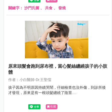
關鍵字：
沙門氏菌
、
共食
、
發燒
原來頭髮會跑到尿布裡，當心髮絲纏繞孩子的小肢
體
作者：小白醫師-Dr.王聖儒
孩子因為不明原因持續哭鬧，仔細檢查也沒外傷，到診所後
才發現，原來是有一根頭髮纏繞了陰莖......
收藏