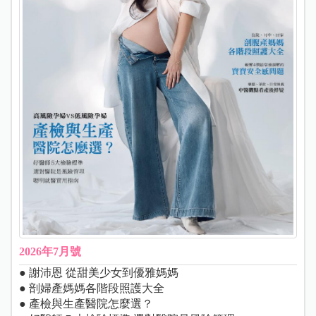
2026年7月號
● 謝沛恩 從甜美少女到優雅媽媽
● 剖婦產媽媽各階段照護大全
● 產檢與生產醫院怎麼選？