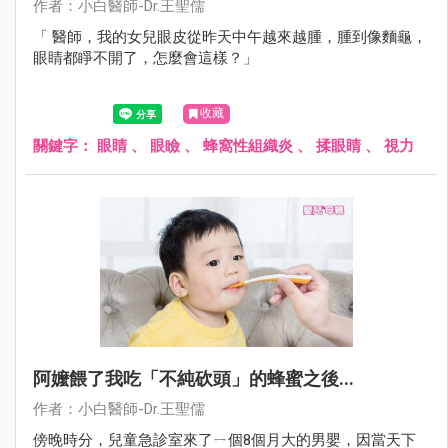
作者：小白醫師-Dr.王聖儒
「 醫師，我的女兒眼皮從昨天中午越來越腫，腫到像麵龜，
眼睛都睜不開了，怎麼會這樣？」
收藏
關鍵字：
眼睛
、
眼瞼
、
蜂窩性組織炎
、
揉眼睛
、
視力
阿嬤餵了我吃「不純砍頭」的蜂蜜之後...
作者：小白醫師-Dr.王聖儒
傍晚時分，兒童急診室來了ㄧ個8個月大的男嬰，因當天下