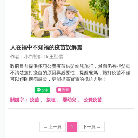
人在福中不知福的疫苗誤解篇
作者：小白醫師-Dr.王聖儒
政府目前提供多項公費疫苗供嬰幼兒施打，然而仍有些父母
不清楚施打疫苗的原因與必要性，提醒爸媽，施打疫苗不僅
可以預防疾病感染，更能提高寶寶的抵抗力喔！
收藏
關鍵字：
疫苗
、
接種
、
嬰幼兒
、
公費疫苗
←
上一頁
1
下一頁
→