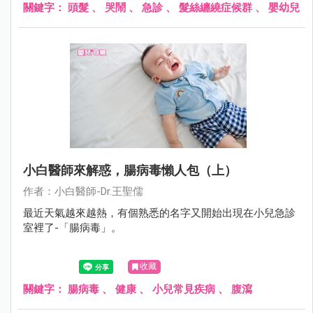
關鍵字：
頭髮
、
哭鬧
、
急診
、
髮絲纏繞症候群
、
嬰幼兒
小白醫師來解惑，腸病毒懶人包（上）
作者：小白醫師-Dr.王聖儒
最近天氣越來越熱，有個熟悉的名字又開始出現在小兒急診
室裡了-「腸病毒」。
收藏
關鍵字：
腸病毒
、
健康
、
小兒常見疾病
、
腹瀉