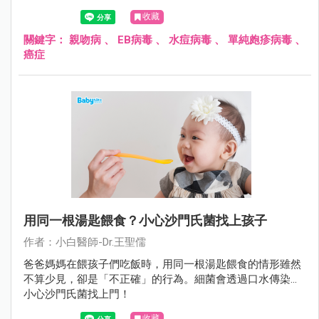
子、共用餐具，引起不必要的疾病。
收藏
關鍵字：
親吻病
、
EB病毒
、
水痘病毒
、
單純皰疹病毒
、
癌症
用同一根湯匙餵食？小心沙門氏菌找上孩子
作者：小白醫師-Dr.王聖儒
爸爸媽媽在餵孩子們吃飯時，用同一根湯匙餵食的情形雖然
不算少見，卻是「不正確」的行為。細菌會透過口水傳染…
小心沙門氏菌找上門！
收藏