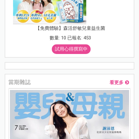
【免費體驗】森活舒敏兒童益生菌
數量: 10 已報名: 453
試用心得撰寫中
當期雜誌
看更多