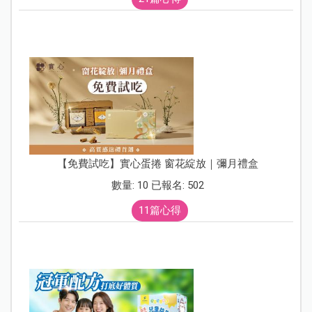
【免費試吃】實心蛋捲 窗花綻放｜彌月禮盒
數量: 10 已報名: 502
11篇心得