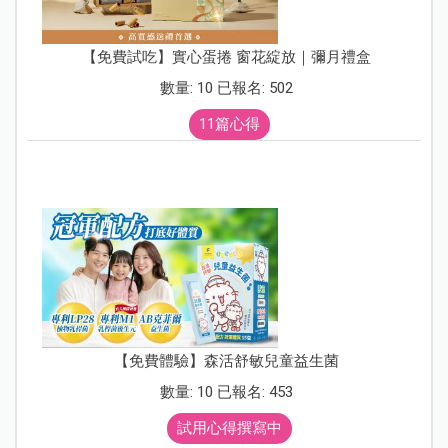
【免費試吃】實心蛋捲 窗花綻放｜彌月禮盒
數量: 10 已報名: 502
11篇心得
【免費體驗】森活舒敏兒童益生菌
數量: 10 已報名: 453
試用心得撰寫中