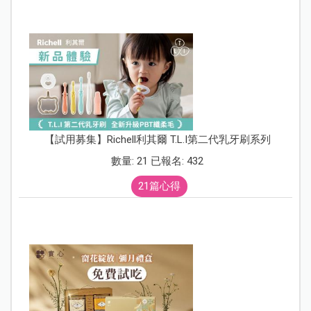
【試用募集】Richell利其爾 T.L.I第二代乳牙刷系列
數量: 21 已報名: 432
21篇心得