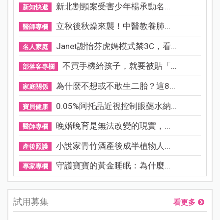
新北割頸案受害少年楊承勳名...
新知快遞
立秋後秋燥來襲！中醫教養肺...
醫師專欄
Janet謝怡芬虎媽模式禁3C，看...
名人家庭
不買手機給孩子，就要被貼「...
部落客專欄
為什麼不想或不敢生二胎？這8...
家庭關係
0.05%阿托品近視控制眼藥水納...
寶貝健康
晚婚晚育是無法改變的現實，...
醫師專欄
小說家青竹酒產後成半植物人...
產後照護
守護寶寶的黃金睡眠：為什麼...
專家專欄
試用募集
看更多