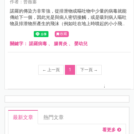
作者：曾薇蓁
諾羅的傳染力非常強，從排泄物或嘔吐物中少量的病毒就能
傳給下一個，因此光是與病人密切接觸，或是吸到病人嘔吐
物及排泄物所產生的飛沫（例如吐在地上時噴起的小小飛
沫）也可能受感染。
收藏
關鍵字：
諾羅病毒
、
腸胃炎
、
嬰幼兒
←
上一頁
1
下一頁
→
;
最新文章
熱門文章
看更多