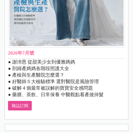
2026年7月號
● 謝沛恩 從甜美少女到優雅媽媽
● 剖婦產媽媽各階段照護大全
● 產檢與生產醫院怎麼選？
● 好醫師５大檢驗標準 選對醫院是風險管理
● 破解４個最常被誤解的寶寶安全感問題
● 藥膳、茶飲、日常保養 中醫觀點看產後掉髮
雜誌訂閱