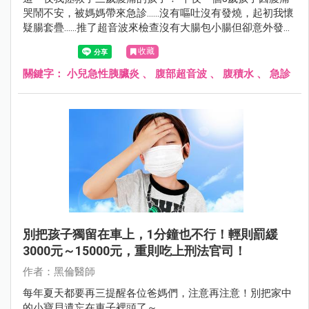
哭鬧不安，被媽媽帶來急診……沒有嘔吐沒有發燒，起初我懷
疑腸套疊……推了超音波來檢查沒有大腸包小腸但卻意外發現
腹腔有腹水，非常不尋常所以我積極的幫孩子詳細的抽血檢
收藏
查！後來睡夢中接到一通電話，黑倫醫師快來孩子的脂肪酶
超過3000……
關鍵字：
小兒急性胰臟炎
、
腹部超音波
、
腹積水
、
急診
別把孩子獨留在車上，1分鐘也不行！輕則罰緩
3000元～15000元，重則吃上刑法官司！
作者：黑倫醫師
每年夏天都要再三提醒各位爸媽們，注意再注意！別把家中
的小寶貝遺忘在車子裡頭了～