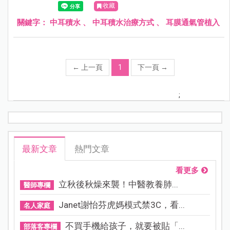
收藏
發展造成影響。
關鍵字：
中耳積水
、
中耳積水治療方式
、
耳膜通氣管植入
←
上一頁
1
下一頁
→
;
最新文章
熱門文章
看更多
立秋後秋燥來襲！中醫教養肺...
醫師專欄
Janet謝怡芬虎媽模式禁3C，看...
名人家庭
不買手機給孩子，就要被貼「...
部落客專欄