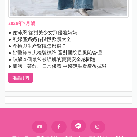
2026年7月號
● 謝沛恩 從甜美少女到優雅媽媽
● 剖婦產媽媽各階段照護大全
● 產檢與生產醫院怎麼選？
● 好醫師５大檢驗標準 選對醫院是風險管理
● 破解４個最常被誤解的寶寶安全感問題
● 藥膳、茶飲、日常保養 中醫觀點看產後掉髮
雜誌訂閱