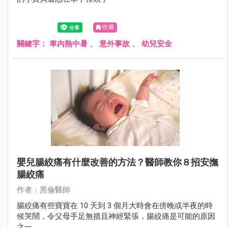
收藏
關鍵字：
車內熱中暑
、
意外事故
、
幼兒安全
嬰兒腸絞痛有什麼改善的方法？醫師教你８招安撫
腸絞痛
作者：黑倫醫師
腸絞痛有些寶寶在 10 天到 3 個月大時會在傍晚或半夜的時
候哭鬧，令父母手足無措且神經緊張，腸絞痛是可能的原因
之一。