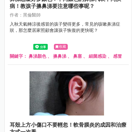
病！教孩子擤鼻涕要注意哪些事呢？
作者：黑倫醫師
入秋天氣轉涼後感冒的孩子變得更多，常見的咳嗽鼻涕症
狀，那怎麼居家照顧會讓孩子恢復的更快呢？
收藏
關鍵字：
鼻涕顏色
、
擤鼻涕
、
鼻塞
、
細菌感染
、
感冒
耳殼上方小傷口不要輕忽！軟骨膜炎的成因和治療
方式一次看