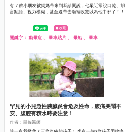
有 7 歲小朋友被媽媽帶來到我診間說，他最近常說口乾、胡
言亂語、視力模糊，甚至還帶去廟裡收驚以為他中邪了！！
收藏
關鍵字：
動暈症
、
暈車貼片
、
暈船
、
暈車
罕見的小兒急性胰臟炎會危及性命，腹痛哭鬧不
安、腹腔有積水時要注意！
作者：黑倫醫師
這一夜我拯救了三歲腹痛的孩子！ 半夜一個3歲孩子因腹痛