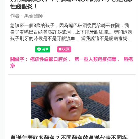
性齒齦炎！
作者：黑倫醫師
急診來一個8歲的孩子，因為嘴巴破洞從門診轉來住院，我
看了看嘴巴舌頭嘴唇許多破洞，上下排牙齦紅腫……尋問媽媽
孩子刷牙的時候是不是牙齦流血……當我說這不是腸病毒媽媽
很驚訝的表情看著我。
收藏
關鍵字：
疱疹性齒齦口腔炎
、
第一型人類疱疹病毒
、
唇疱
疹
鼻涕怎麼好多顏色？不同顏色的鼻涕代表不同疾