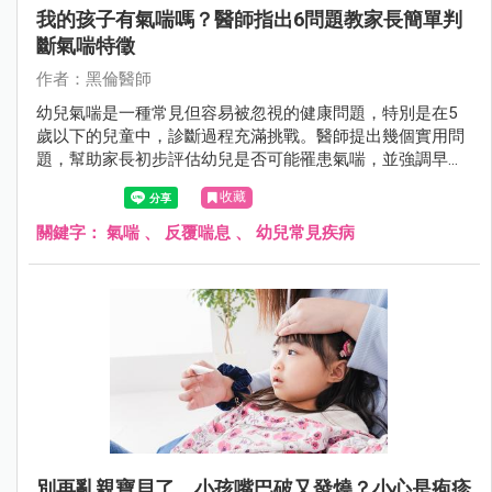
我的孩子有氣喘嗎？醫師指出6問題教家長簡單判
斷氣喘特徵
作者：黑倫醫師
幼兒氣喘是一種常見但容易被忽視的健康問題，特別是在5
歲以下的兒童中，診斷過程充滿挑戰。醫師提出幾個實用問
題，幫助家長初步評估幼兒是否可能罹患氣喘，並強調早期
識別與專業治療的重要性。
收藏
關鍵字：
氣喘
、
反覆喘息
、
幼兒常見疾病
別再亂親寶貝了，小孩嘴巴破又發燒？小心是疱疹