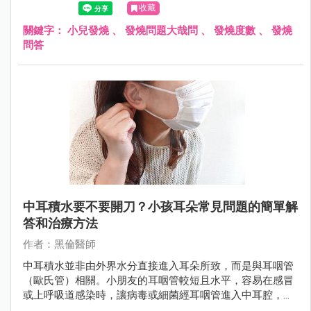
收藏
關鍵字：
小兒發燒
、
發燒問題大哉問
、
發燒度數
、
發燒
問答
中耳積水要不要開刀？小孩耳朵常見問題的簡單解
答和治療方法
作者：黑倫醫師
中耳積水並非由外界水分直接進入耳朵所致，而是與耳咽管
（歐氏管）相關。小朋友的耳咽管較短且水平，容易在感冒
或上呼吸道感染時，讓病毒或細菌經耳咽管進入中耳腔，導
致發炎和積水。若未及時治療，可能會對孩子的聽力及語言