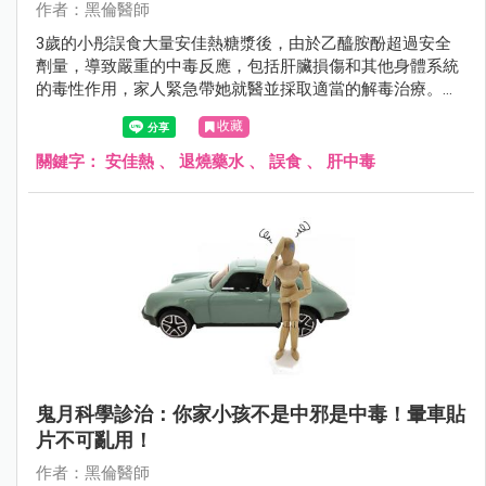
作者：黑倫醫師
3歲的小彤誤食大量安佳熱糖漿後，由於乙醯胺酚超過安全
劑量，導致嚴重的中毒反應，包括肝臟損傷和其他身體系統
的毒性作用，家人緊急帶她就醫並採取適當的解毒治療。家
中的藥品應該存放在孩子無法觸及的地方，以避免類似事件
收藏
再次發生。
關鍵字：
安佳熱
、
退燒藥水
、
誤食
、
肝中毒
鬼月科學診治：你家小孩不是中邪是中毒！暈車貼
片不可亂用！
作者：黑倫醫師