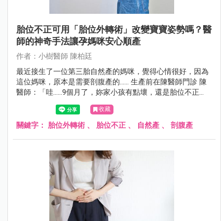
胎位不正可用「胎位外轉術」改變寶寶姿勢嗎？醫
師的神奇手法讓孕媽咪安心順產
作者：小樹醫師 陳柏廷
最近接生了一位第三胎自然產的媽咪，覺得心情很好，因為
這位媽咪，原本是需要剖腹產的...... 生產前在陳醫師門診 陳
醫師：「哇......9個月了，妳家小孩有點壞，還是胎位不正
（臀位），不轉下來耶。這樣下去可能要開刀了！」 孕媽咪
收藏
孕婦：「我已經很認真做膝胸臥了，前兩胎都自然產，這胎
真的很不想剖腹。」
關鍵字：
胎位外轉術
、
胎位不正
、
自然產
、
剖腹產