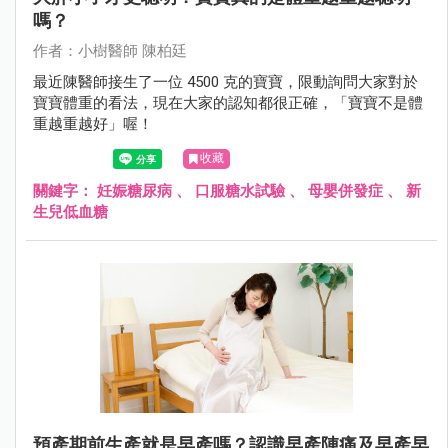
嗎？
作者：小樹醫師 陳柏廷
最近陳醫師接生了一位 4500 克的寶寶，限動詢問大家對於
寶寶體重的看法，現在大家的認知都很正確，「寶寶不是體
重越重越好」喔！
收藏
關鍵字：
妊娠糖尿病
、
口服糖水試驗
、
母嬰併發症
、
新
生兒低血糖
預產期前生產就是早產嗎？認識早產陣痛及早產早