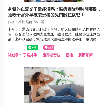
身體的血流光了還能活嗎？醫療團隊與時間賽跑，
搶救子宮外孕破裂患者的鬼門關拉拔戰！
作者：小樹醫師 陳柏廷
半夜，一通急診電話打破了寧靜。病人因暈眩和急性腹痛入
院，超音波顯示腹內大量出血，生命垂危。陳醫師迅速判斷
是子宮外孕破裂，緊急啟動大量輸血和開腹手術，成功從鬼
門關拉回病人。這是一場醫療團隊與時間賽跑的驚險救援故
收藏
事。
關鍵字：
子宮外孕
、
腹部超音波
、
產檢
、
胚胎著床