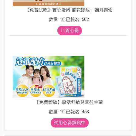
【免費試吃】實心蛋捲 窗花綻放｜彌月禮盒
數量: 10 已報名: 502
11篇心得
【免費體驗】森活舒敏兒童益生菌
數量: 10 已報名: 453
試用心得撰寫中