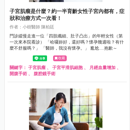
子宮肌瘤是什麼？約一半育齡女性子宮內都有，症
狀和治療方式一次看！
作者：小樹醫師 陳柏廷
門診緩慢走進一位「四肢纖細、肚子凸出」的年輕女性（第
一次來本院看診） 「哈囉妳好，還好嗎？懷孕幾週啦？有什
麼不舒服嗎？」 「醫師，我沒有懷孕。」 尷尬……抱歉～
收藏
關鍵字：
子宮肌瘤
、
子宮平滑肌細胞
、
月經血量增加
、
開腹手術
、
腹腔鏡手術