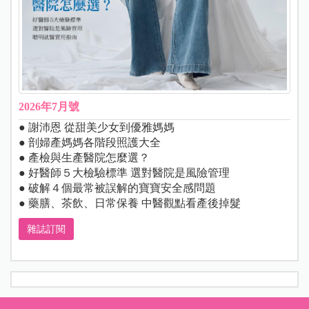
2026年7月號
● 謝沛恩 從甜美少女到優雅媽媽
● 剖婦產媽媽各階段照護大全
● 產檢與生產醫院怎麼選？
● 好醫師５大檢驗標準 選對醫院是風險管理
● 破解４個最常被誤解的寶寶安全感問題
● 藥膳、茶飲、日常保養 中醫觀點看產後掉髮
雜誌訂閱