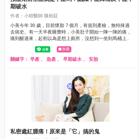
期破水
作者：小樹醫師 陳柏廷
小美今年 30 歲，目前懷胎 7 個月，有規則產檢，無特殊過
去病史。有一天半夜睡覺時，小美肚子開始一陣一陣的痛，
痛到醒過來，起初以為是想上廁所，沒想到一坐到馬桶上，
下面就開始唏哩花啦的流水出來。小美想到陳醫師說的，這
收藏
可能是「破水」的情況，趕緊叫先生起床，1 個小時內就送
到醫院檢查。在醫院檢查後，診斷為「早產陣痛」合併破
關鍵字：
早產
、
急產
、
早期破水
、
安胎
水。緊急給予安胎藥物及肺泡成熟劑、硫酸鎂治療。後來在
懷孕近 9 個月，生出一位健康的嬰兒，母子順利出院。
私密處紅腫痛！原來是「它」搞的鬼