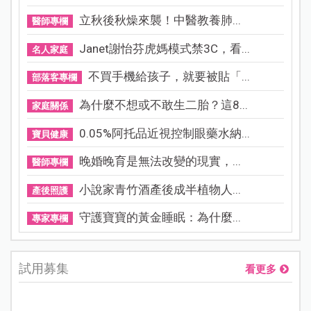
立秋後秋燥來襲！中醫教養肺...
醫師專欄
Janet謝怡芬虎媽模式禁3C，看...
名人家庭
不買手機給孩子，就要被貼「...
部落客專欄
為什麼不想或不敢生二胎？這8...
家庭關係
0.05%阿托品近視控制眼藥水納...
寶貝健康
晚婚晚育是無法改變的現實，...
醫師專欄
小說家青竹酒產後成半植物人...
產後照護
守護寶寶的黃金睡眠：為什麼...
專家專欄
試用募集
看更多