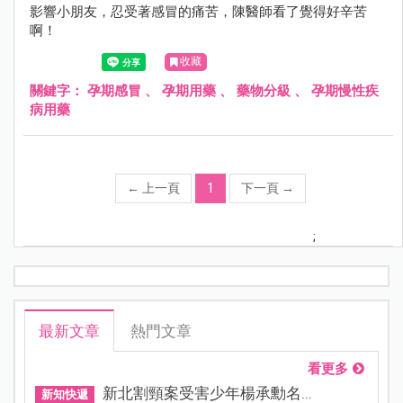
影響小朋友，忍受著感冒的痛苦，陳醫師看了覺得好辛苦
啊！
收藏
關鍵字：
孕期感冒
、
孕期用藥
、
藥物分級
、
孕期慢性疾
病用藥
←
上一頁
1
下一頁
→
;
最新文章
熱門文章
看更多
新北割頸案受害少年楊承勳名...
新知快遞