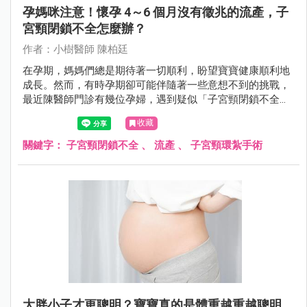
孕媽咪注意！懷孕 4～6 個月沒有徵兆的流產，子
宮頸閉鎖不全怎麼辦？
作者：小樹醫師 陳柏廷
在孕期，媽媽們總是期待著一切順利，盼望寶寶健康順利地
成長。然而，有時孕期卻可能伴隨著一些意想不到的挑戰，
最近陳醫師門診有幾位孕婦，遇到疑似「子宮頸閉鎖不全」
的狀況。
收藏
關鍵字：
子宮頸閉鎖不全
、
流產
、
子宮頸環紮手術
大胖小子才更聰明？寶寶真的是體重越重越聰明