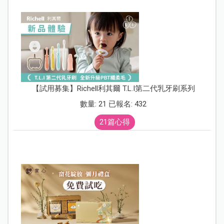
【試用募集】Richell利其爾 T.L.I第二代乳牙刷系列
數量: 21 已報名: 432
21篇心得