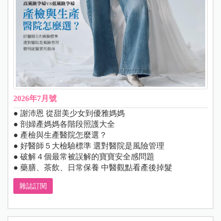
2026年7月號
● 謝沛恩 從甜美少女到優雅媽媽
● 剖婦產媽媽各階段照護大全
● 產檢與生產醫院怎麼選？
● 好醫師５大檢驗標準 選對醫院是風險管理
● 破解４個最常被誤解的寶寶安全感問題
● 藥膳、茶飲、日常保養 中醫觀點看產後掉髮
雜誌訂閱