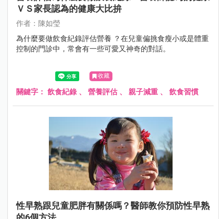
ＶＳ家長認為的健康大比拚
作者：陳如瑩
為什麼要做飲食紀錄評估營養 ？在兒童偏挑食瘦小或是體重
控制的門診中，常會有一些可愛又神奇的對話。
收藏
關鍵字：
飲食紀錄
、
營養評估
、
親子減重
、
飲食習慣
性早熟跟兒童肥胖有關係嗎？醫師教你預防性早熟
的6個方法