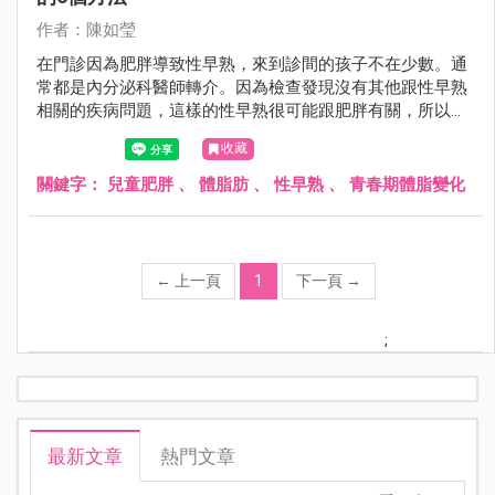
作者：陳如瑩
在門診因為肥胖導致性早熟，來到診間的孩子不在少數。通
常都是內分泌科醫師轉介。因為檢查發現沒有其他跟性早熟
相關的疾病問題，這樣的性早熟很可能跟肥胖有關，所以來
到我的門診做體重控制。今天就來聊聊兒童肥胖、體脂肪與
收藏
性早熟。
關鍵字：
兒童肥胖
、
體脂肪
、
性早熟
、
青春期體脂變化
←
上一頁
1
下一頁
→
;
最新文章
熱門文章