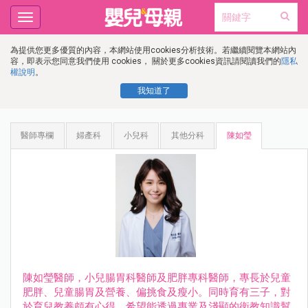
Toggle
navigation
為提供您更多優質的內容，本網站使用cookies分析技術。若繼續閱覽本網站內
容，即表示您同意我們使用 cookies， 關於更多cookies資訊請閱讀我們的
隱私
權說明
。
我知道了
醫師專欄
婦產科
小兒科
其他分科
陳如瑩
陳如瑩醫師，小兒腸胃科醫師及肥胖專科醫師，專長於兒童
肥胖、兒童腸胃及營養、偏挑食及瘦小。同時育有三子，對
於育兒教養頗有心得。希望能透過專業及淺顯的衛教知識幫