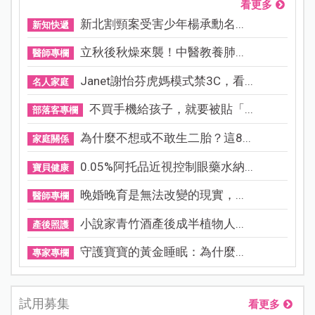
看更多
新北割頸案受害少年楊承勳名...
新知快遞
立秋後秋燥來襲！中醫教養肺...
醫師專欄
Janet謝怡芬虎媽模式禁3C，看...
名人家庭
不買手機給孩子，就要被貼「...
部落客專欄
為什麼不想或不敢生二胎？這8...
家庭關係
0.05%阿托品近視控制眼藥水納...
寶貝健康
晚婚晚育是無法改變的現實，...
醫師專欄
小說家青竹酒產後成半植物人...
產後照護
守護寶寶的黃金睡眠：為什麼...
專家專欄
試用募集
看更多