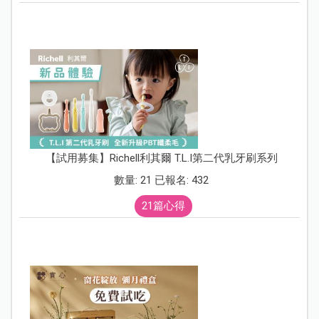
【試用募集】Richell利其爾 T.L.I第二代乳牙刷系列
數量: 21 已報名: 432
21篇心得