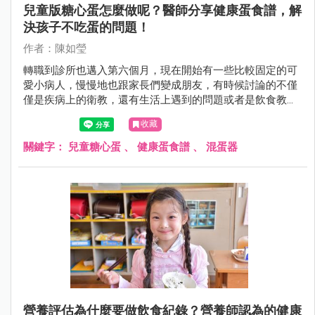
兒童版糖心蛋怎麼做呢？醫師分享健康蛋食譜，解
決孩子不吃蛋的問題！
作者：陳如瑩
轉職到診所也邁入第六個月，現在開始有一些比較固定的可
愛小病人，慢慢地也跟家長們變成朋友，有時候討論的不僅
僅是疾病上的衛教，還有生活上遇到的問題或者是飲食教
育。
收藏
關鍵字：
兒童糖心蛋
、
健康蛋食譜
、
混蛋器
營養評估為什麼要做飲食紀錄？營養師認為的健康