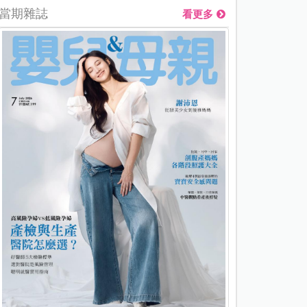
當期雜誌
看更多