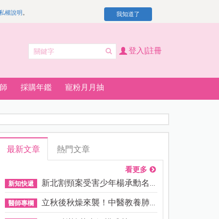
私權說明
。
我知道了
登入|註冊
師
採購年鑑
寵粉月月抽
最新文章
熱門文章
看更多
新北割頸案受害少年楊承勳名...
新知快遞
立秋後秋燥來襲！中醫教養肺...
醫師專欄