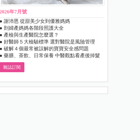
2026年7月號
● 謝沛恩 從甜美少女到優雅媽媽
● 剖婦產媽媽各階段照護大全
● 產檢與生產醫院怎麼選？
● 好醫師５大檢驗標準 選對醫院是風險管理
● 破解４個最常被誤解的寶寶安全感問題
● 藥膳、茶飲、日常保養 中醫觀點看產後掉髮
雜誌訂閱