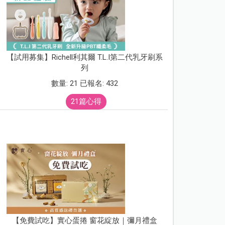
【試用募集】Richell利其爾 T.L.I第二代乳牙刷系
列
數量: 21 已報名: 432
21篇心得
【免費試吃】實心蛋捲 窗花綻放｜彌月禮盒