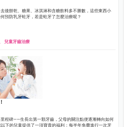
進去後餅乾、糖果、冰淇淋和含糖飲料多不勝數，這些東西小
如何預防乳牙蛀牙，若是蛀牙了怎麼治療呢？
、
兒童牙齒治療
！
里程碑——生長出第一顆牙齒，父母的關注點便逐漸轉向如何
 歲以下的兒童提供了一項寶貴的福利：每半年免費進行一次牙