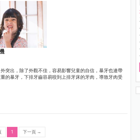
機
向外突出，除了外觀不佳，容易影響兒童的自信，暴牙也連帶
嚴重的暴牙，下排牙齒容易咬到上排牙床的牙肉，導致牙肉受
頁
1
下一頁
→