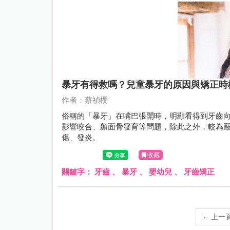
暴牙有得救嗎？兒童暴牙的原因與矯正時
作者：蔡禎櫻
俗稱的「暴牙」在嘴巴張開時，明顯看得到牙齒
影響咬合、顏面骨發育等問題，除此之外，較為
傷、發炎。
收藏
關鍵字：
牙齒
、
暴牙
、
嬰幼兒
、
牙齒矯正
←
上一