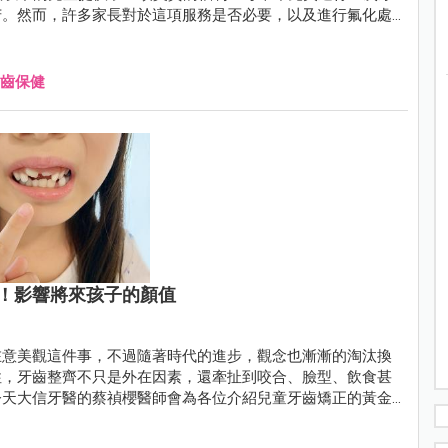
苦。然而，許多家長對於這項服務是否必要，以及進行氟化處
齒保健
！影響將來孩子的顏值
在意美觀這件事，不過隨著時代的進步，觀念也漸漸的淘汰換
性，牙齒整齊不只是外在因素，還牽扯到咬合、臉型、飲食甚
今天大信牙醫的蔡禎櫻醫師會為各位介紹兒童牙齒矯正的黃金