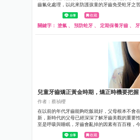
齒氟化處理，以此來防護孩童的牙齒免受蛀牙之
理的具體益處和可能的風險，仍然存有疑慮。
收藏
關鍵字：
塗氟
、
預防蛀牙
、
定期保養牙齒
、
牙
兒童牙齒矯正黃金時期，矯正時機要把握
作者：蔡禎櫻
在以前的年代牙齒能夠吃飯就好，父母根本不會
新，新時代的父母已經深深了解牙齒美觀的重要
至是呼吸與睡眠，牙齒會亂掉的因素有百百種，
時期！
收藏