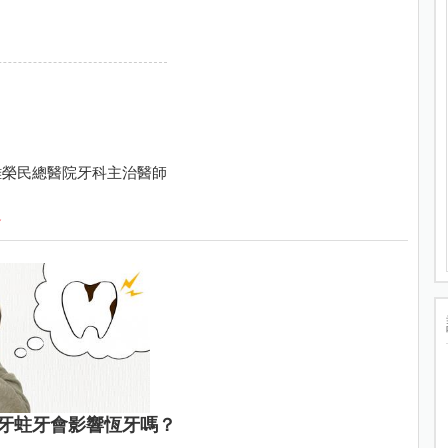
雄榮民總醫院牙科主治醫師
格
牙蛀牙會影響恆牙嗎？