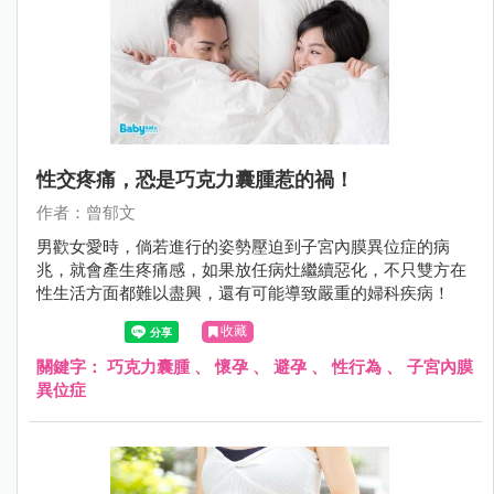
性交疼痛，恐是巧克力囊腫惹的禍！
作者：曾郁文
男歡女愛時，倘若進行的姿勢壓迫到子宮內膜異位症的病
兆，就會產生疼痛感，如果放任病灶繼續惡化，不只雙方在
性生活方面都難以盡興，還有可能導致嚴重的婦科疾病！
收藏
關鍵字：
巧克力囊腫
、
懷孕
、
避孕
、
性行為
、
子宮內膜
異位症