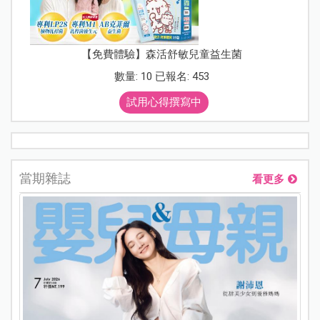
【免費體驗】森活舒敏兒童益生菌
數量: 10 已報名: 453
試用心得撰寫中
當期雜誌
看更多