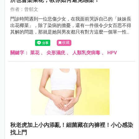
作者：曾郁文
門診時間遇到一位悲傷少女，在我面前哭訴自己的「妹妹長
出花椰菜」，除了染病的擔憂，還有一件很令少女百思不得
其解的問題，那就是她與男友都只有對方這麼一個單一性伴
侶，可是男友卻沒有中獎的跡象，她很擔憂男友會質疑她的
收藏
清白，不知道該怎麼解釋才好，因此至今都對男友隱瞞感染
的事情……
關鍵字：
菜花
、
尖形濕疣
、
人類乳突病毒
、
HPV
秋老虎加上小內添亂！細菌藏在內褲裡！小心感染
找上門