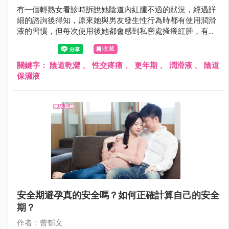
有一個輕熟女看診時訴說她陰道內紅腫不適的狀況，經過詳
細的諮詢後得知，原來她與男友發生性行為時都有使用潤滑
液的習慣，但每次使用後她都會感到私密處搔癢紅腫，有一
點感覺像是「過敏」的感覺。
收藏
關鍵字：
陰道乾澀
、
性交疼痛
、
更年期
、
潤滑液
、
陰道
保濕液
安全期避孕真的安全嗎？如何正確計算自己的安全
期？
作者：曾郁文