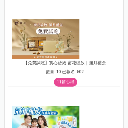
【免費試吃】實心蛋捲 窗花綻放｜彌月禮盒
數量: 10 已報名: 502
11篇心得