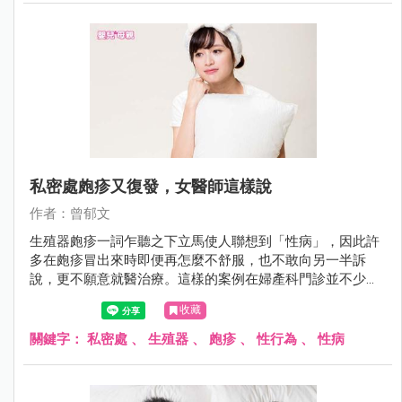
私密處皰疹又復發，女醫師這樣說
作者：曾郁文
生殖器皰疹一詞乍聽之下立馬使人聯想到「性病」，因此許
多在皰疹冒出來時即便再怎麼不舒服，也不敢向另一半訴
說，更不願意就醫治療。這樣的案例在婦產科門診並不少
見，陳小姐就是長期飽受私密處皰疹折磨的苦主，到底該怎
收藏
麼預防和治療呢？
關鍵字：
私密處
、
生殖器
、
皰疹
、
性行為
、
性病