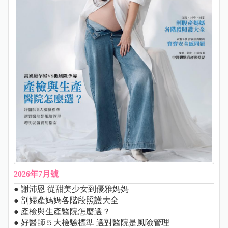
2026年7月號
● 謝沛恩 從甜美少女到優雅媽媽
● 剖婦產媽媽各階段照護大全
● 產檢與生產醫院怎麼選？
● 好醫師５大檢驗標準 選對醫院是風險管理