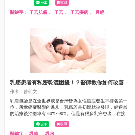
收藏
了！
關鍵字：
子宮肌瘤
、
子宮
、
子宮疾病
、
月經
乳癌患者有私密乾澀困擾！？醫師教你如何改善
作者：曾郁文
乳癌無論是在全世界或是台灣皆為女性癌症發生率排名第一
位，所幸癌症醫學的進步，乳癌若是初期就被發現，經適當
的治療後治癒率有 60%~90%。但是有很多乳癌患者，在接
受藥物治療後，常會出現類似更年期「陰道萎縮症」的症
收藏
狀，伴隨陰道乾澀、性行為疼痛、頻尿，以及尿失禁等困
擾。
關鍵字：
乳癌
、
乳房