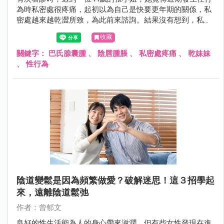
為時私密處很疼痛，起初以為自己是快要更年期的關係，私
密處越來越乾澀所致，為此前來諮詢。結果沒有想到，私密
處的乾澀問題並不是因為快要更年期的關係！究竟還有什麼
收藏
原因會導致突然擁有「乾妹妹」？！就讓我們繼續看下去
吧！
關鍵字：
巴氏腺囊腫
、
陰唇腫脹
、
私密處疼痛
、
乾妹妹
、
性行為
陰道變鬆是因為頻繁做愛？破解迷思！這３招學起
來，遠離陰道鬆弛
作者：曾郁文
良好的性生活能為人的身心帶來滋潤，但有些女性發現在進