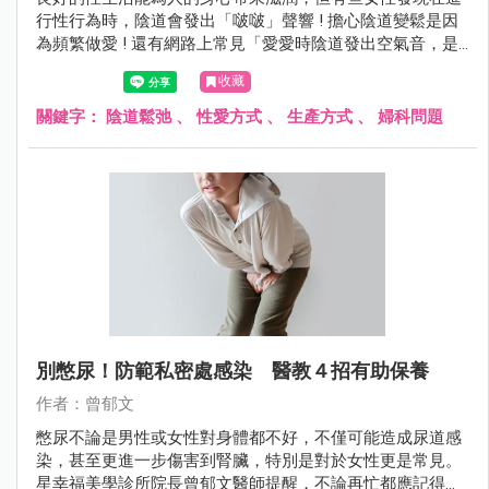
行性行為時，陰道會發出「啵啵」聲響 ! 擔心陰道變鬆是因
為頻繁做愛 ! 還有網路上常見「愛愛時陰道發出空氣音，是
陰道鬆弛嗎？」的說法，今天就來為大家說明陰道鬆弛及預
收藏
防妙招！
關鍵字：
陰道鬆弛
、
性愛方式
、
生產方式
、
婦科問題
別憋尿！防範私密處感染 醫教４招有助保養
作者：曾郁文
憋尿不論是男性或女性對身體都不好，不僅可能造成尿道感
染，甚至更進一步傷害到腎臟，特別是對於女性更是常見。
星幸福美學診所院長曾郁文醫師提醒，不論再忙都應記得上