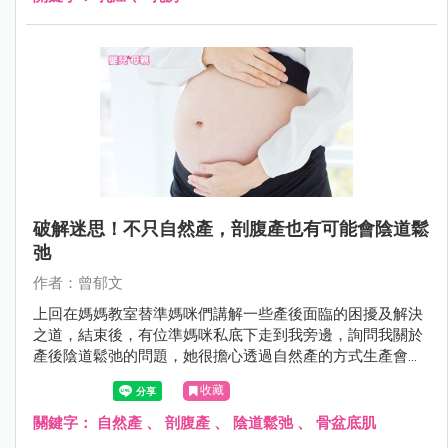
破解迷思！不只自然產，剖腹產也有可能會陰道鬆
弛
作者：曾郁文
上回在媽媽教室替準媽咪們講解一些產後面臨的困擾及解決
之道，結束後，有位準媽咪私底下走到我旁邊，詢問我關於
產後陰道鬆弛的問題，她很擔心透過自然產的方式生產會造
成嚴重的陰道鬆弛，因此她內心偏向選擇剖腹生產。但是難
收藏
道剖腹產的陰道就會緊實如初，不受影響嗎？
關鍵字：
自然產
、
剖腹產
、
陰道鬆弛
、
骨盆底肌