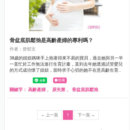
骨盆底肌鬆弛是高齡產婦的專利嗎？
作者：曾郁文
38歲的妞妞媽咪手上抱著得來不易的寶貝，過去她與另一半
一直忙於工作無法進行生育計畫，直到去年她透過試管嬰兒
的方式成功懷了妞妞，當時求子心切的她不在意高齡生育的
辛勞，一心只希望寶寶健康平安，如今她終於把妞妞生下來
收藏
了，但卻出現了當時沒想到的婦科困擾，頻尿、漏尿、腹部
有垂墜感、私密處鬆弛、便祕等…等症狀率續出現！因此門
關鍵字：
高齡產婦
、
尿失禁
、
骨盆底肌鬆弛
診時間她特地來諮詢我，這些她始料未及的狀況到底該怎麼
處理呢？
←
上一頁
1
下一頁
→