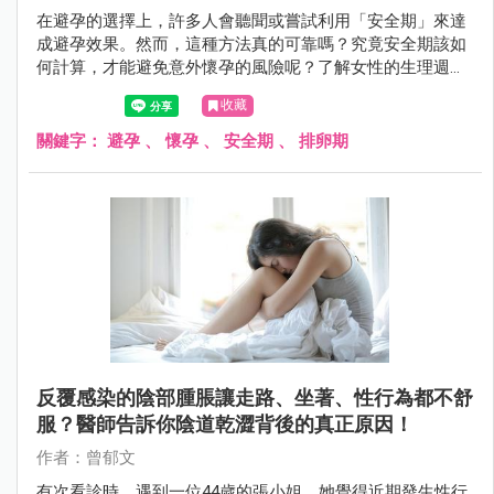
在避孕的選擇上，許多人會聽聞或嘗試利用「安全期」來達
成避孕效果。然而，這種方法真的可靠嗎？究竟安全期該如
何計算，才能避免意外懷孕的風險呢？了解女性的生理週期
運作，解析何時最容易受孕，才能去判斷安全期是否真的安
收藏
全？
關鍵字：
避孕
、
懷孕
、
安全期
、
排卵期
反覆感染的陰部腫脹讓走路、坐著、性行為都不舒
服？醫師告訴你陰道乾澀背後的真正原因！
作者：曾郁文
有次看診時，遇到一位44歲的張小姐，她覺得近期發生性行