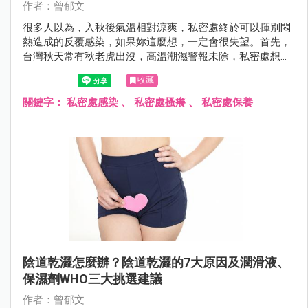
作者：曾郁文
很多人以為，入秋後氣溫相對涼爽，私密處終於可以揮別悶
熱造成的反覆感染，如果妳這麼想，一定會很失望。首先，
台灣秋天常有秋老虎出沒，高溫潮濕警報未除，私密處想要
遠離搔癢感染有難度，另一方面，很多人以為感染問題出在
收藏
外在環境，卻忽略內在環境也可能成為幫兇。
關鍵字：
私密處感染
、
私密處搔癢
、
私密處保養
陰道乾澀怎麼辦？陰道乾澀的7大原因及潤滑液、
保濕劑WHO三大挑選建議
作者：曾郁文