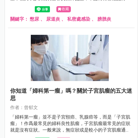
廁所，以避免感染情況發生。
收藏
關鍵字：
憋尿
、
尿道炎
、
私密處感染
、
膀胱炎
你知道「婦科第一瘤」嗎？關於子宮肌瘤的五大迷
思
作者：曾郁文
「婦科第一瘤」並不是子宮頸癌、乳腺癌等，而是「子宮肌
瘤」！作爲最常見的婦科良性肌瘤，子宮肌瘤最常見的症狀
就是沒有症狀。一般來說，無症狀或是較小的子宮肌瘤通常
不需要手術方式處理，但若出現下列4種情況，就要注意