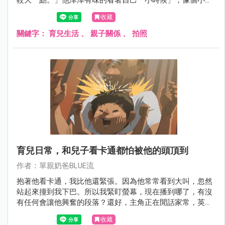
人。
收藏
關鍵字：
育兒生活
、
親子關係
、
拍照
育兒日常，和兒子看卡通都怕被他的頭頂到
作者：單親奶爸BLUE流
抱著他看卡通，我比他還緊張。因為他常常看到大叫，忽然
站起來撞到我下巴。所以我緊盯螢幕，現在播到哪了，有沒
有任何會讓他興奮的段落？還好，主角正在閒話家常，英雄
還沒上場。
收藏