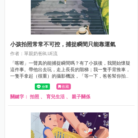
小孩拍照常常不可控，捕捉瞬間只能靠運氣
作者：單親奶爸BLUE流
「喀嚓」一聲真的能捕捉瞬間嗎？有了小孩後，我開始懷疑
這件事。帶他出去玩，走上長長的階梯；我一隻手背推車，
一隻手拿起（很重）的攝影機說，「等一下，爸爸幫你拍張
照。」結果他約莫轉頭0.5秒，就回頭衝上階梯最高處。我看
收藏
著模糊的照片，心想小孩真的是風的孩子。
關鍵字：
拍照
、
育兒生活
、
親子關係