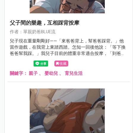
父子間的樂趣，互相踩背按摩
作者：單親奶爸BLUE流
兒子現在重量剛剛好——「來爸爸背上，幫爸爸踩背。」他
當作遊戲，在我背上東踏西踏。怎知一回後他說：「等下換
爸爸幫我踩。」我兒子目前的體重非常適合按摩，「到爸爸
的背上來、踩」我兒子把它看作是一場遊戲，開始踩在我背
收藏
上，我從來沒想到他會對我說，稍後輪到你踩我的背。
關鍵字：
親子
、
嬰幼兒
、
育兒生活