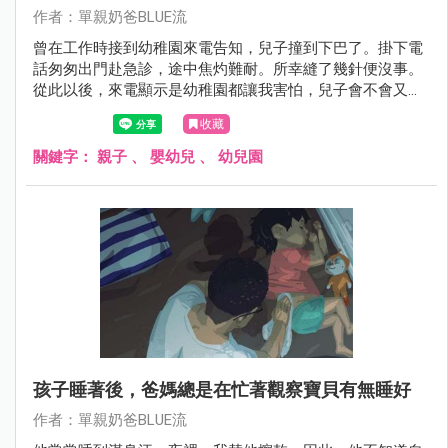
作者：單親奶爸BLUE流
曾在工作時接到幼稚園來電告知，兒子撞到下巴了。掛下電
話匆匆出門赴急診，途中焦灼難耐。所幸縫了幾針便沒事。
從此以後，來電顯示是幼稚園都讓我害怕，兒子會不會又怎
麼了？這次是發燒還是跌倒？成為父母後，心就永遠懸在別
收藏
的地方。
關鍵字：
親子
、
嬰幼兒
、
幼兒園
孩子睡著後，爸媽總是在忙著觀察寶貝有無睡好
作者：單親奶爸BLUE流