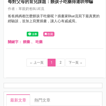
每對父母的育兒課題：餵孩子吃藥得連哄帶騙
作者：單親奶爸BLUE流
爸爸媽媽都怎麼餵孩子吃藥呢？插畫家Blue流寫下最真實的
經驗談，並加上寫實插畫，讓人心有戚戚焉。
收藏
關鍵字：
餵藥
、
吃藥
←
上一頁
1
2
下一頁
→
最新文章
熱門文章