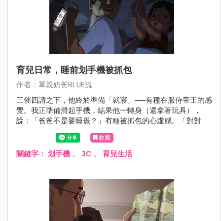
育兒日常，睡前划手機被抓包
作者：單親奶爸BLUE流
三催四請之下，他終於準備「就寢」──有種在服侍帝王的感
覺。我正準備滑起手機，結果他一轉身（還拿著玩具），
說：「爸爸不是要睡覺？」有種被抓包的心虛感。「對對
對，爸爸關個手機。」順便宣導一下，在黑暗裡滑手機是不
收藏
良示範。
關鍵字：
划手機
、
3C
、
育兒生活