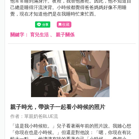
他常常睡到滿身汗。夜裡，我替他擦乾。因此，他不知道自
己總是睡得汗流浹背。小時候都覺得爸爸媽媽好像不用睡
覺，現在才知道他們是在我睡時忙東忙西。
收藏
關鍵字：
育兒生活
、
親子關係
親子時光，帶孩子一起看小時候的照片
作者：單親奶爸BLUE流
「這是我小時候欸。」兒子看著兩年前的照片說。我雖心想
「你現在也是小時候。」但還是對他說：「嗯，你現在有比
較大一點。」他津津有味的看著自己「小時候」，像個小大