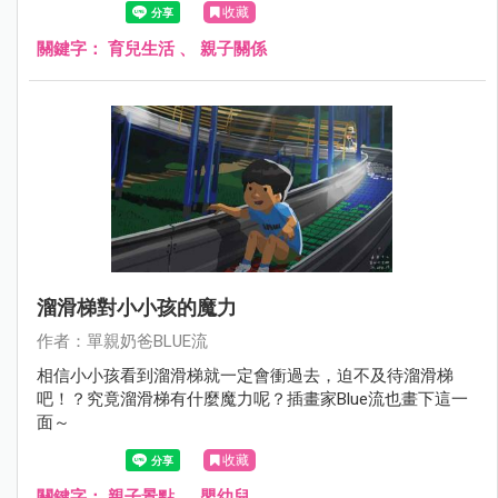
收藏
關鍵字：
育兒生活
、
親子關係
溜滑梯對小小孩的魔力
作者：單親奶爸BLUE流
相信小小孩看到溜滑梯就一定會衝過去，迫不及待溜滑梯
吧！？究竟溜滑梯有什麼魔力呢？插畫家Blue流也畫下這一
面～
收藏
關鍵字：
親子景點
、
嬰幼兒