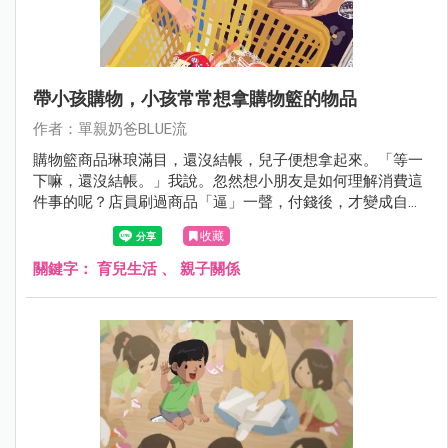
帶小孩購物，小孩常常想拿購物籃的物品
作者：單親奶爸BLUE流
購物籃商品琳琅滿目，還沒結帳，兒子便想拿起來。「等一
下嘛，還沒結帳。」我說。忽然想小朋友是如何理解消費這
件事的呢？店員刷過商品「逼」一聲，付錢後，才變成自己
的物品，這過程其實是種儀式性的交換。還是其實小朋友根
收藏
本不用煩惱錢？例如布丁就是要拿來吃的。只聞他在旁嚷嚷
「把拔布丁⋯⋯」
關鍵字：
育兒生活
、
親子關係