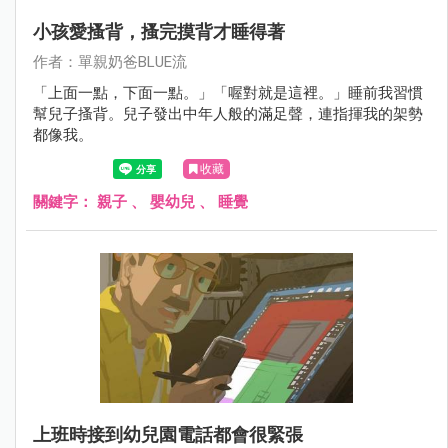
小孩愛搔背，搔完摸背才睡得著
作者：單親奶爸BLUE流
「上面一點，下面一點。」「喔對就是這裡。」睡前我習慣
幫兒子搔背。兒子發出中年人般的滿足聲，連指揮我的架勢
都像我。
收藏
關鍵字：
親子
、
嬰幼兒
、
睡覺
上班時接到幼兒園電話都會很緊張