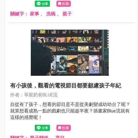
收藏
關鍵字：
家事
、
洗碗
、
親子
有小孩後，觀看的電視節目都要顧慮孩子年紀
作者：單親奶爸BLUE流
自從有了孩子，想看的節目是不是從美劇變成幼幼台了呢？
就算想看成熟一點的戲劇也只能趁半夜？插畫家Blue流就有
這樣的感覺呢！
收藏
關鍵字：
親子關係
、
育兒