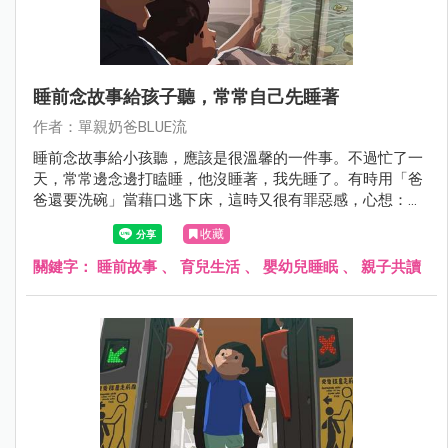
睡前念故事給孩子聽，常常自己先睡著
作者：單親奶爸BLUE流
睡前念故事給小孩聽，應該是很溫馨的一件事。不過忙了一
天，常常邊念邊打瞌睡，他沒睡著，我先睡了。有時用「爸
爸還要洗碗」當藉口逃下床，這時又很有罪惡感，心想：
「這點陪他的時間我都做不到嗎？」跟其他家長談起這件
收藏
事，發現大家都有類似的心境。漸漸的，大家開始買文字比
較少的故事書。至少，可以少念一點。
關鍵字：
睡前故事
、
育兒生活
、
嬰幼兒睡眠
、
親子共讀