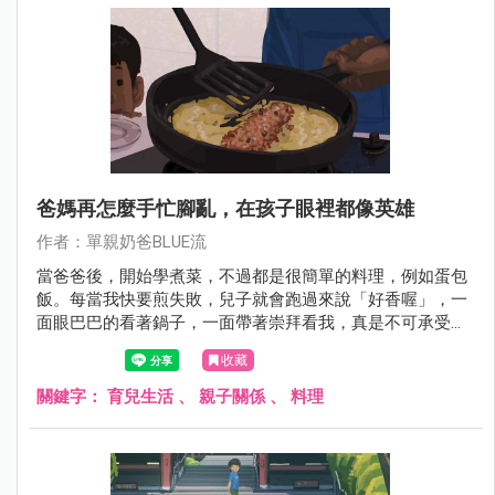
爸媽再怎麼手忙腳亂，在孩子眼裡都像英雄
作者：單親奶爸BLUE流
當爸爸後，開始學煮菜，不過都是很簡單的料理，例如蛋包
飯。每當我快要煎失敗，兒子就會跑過來說「好香喔」，一
面眼巴巴的看著鍋子，一面帶著崇拜看我，真是不可承受之
重。是不是再怎麼手忙腳亂的父母，在小朋友眼裡都像英
收藏
雄？
關鍵字：
育兒生活
、
親子關係
、
料理