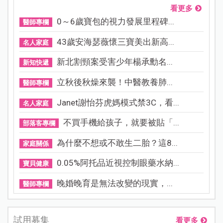
看更多
0～6歲寶包的視力發展里程碑...
醫師專欄
43歲安海瑟薇懷三寶美出新高...
名人家庭
新北割頸案受害少年楊承勳名...
新知快遞
立秋後秋燥來襲！中醫教養肺...
醫師專欄
Janet謝怡芬虎媽模式禁3C，看...
名人家庭
不買手機給孩子，就要被貼「...
部落客專欄
為什麼不想或不敢生二胎？這8...
家庭關係
0.05%阿托品近視控制眼藥水納...
寶貝健康
晚婚晚育是無法改變的現實，...
醫師專欄
試用募集
看更多