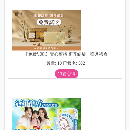
【免費試吃】實心蛋捲 窗花綻放｜彌月禮盒
數量: 10 已報名: 502
11篇心得