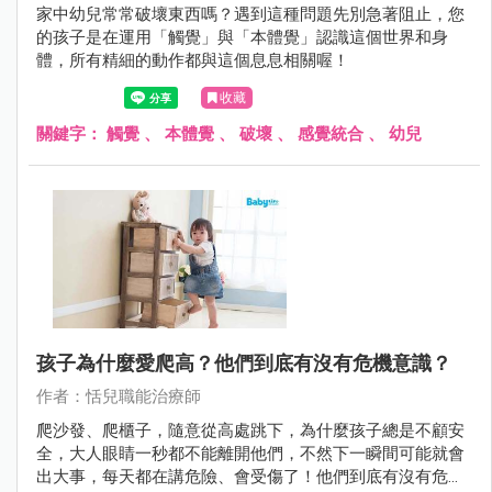
家中幼兒常常破壞東西嗎？遇到這種問題先別急著阻止，您
的孩子是在運用「觸覺」與「本體覺」認識這個世界和身
體，所有精細的動作都與這個息息相關喔！
收藏
關鍵字：
觸覺
、
本體覺
、
破壞
、
感覺統合
、
幼兒
孩子為什麼愛爬高？他們到底有沒有危機意識？
作者：恬兒職能治療師
爬沙發、爬櫃子，隨意從高處跳下，為什麼孩子總是不顧安
全，大人眼睛一秒都不能離開他們，不然下一瞬間可能就會
出大事，每天都在講危險、會受傷了！他們到底有沒有危險