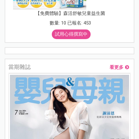
【免費體驗】森活舒敏兒童益生菌
數量: 10 已報名: 453
試用心得撰寫中
當期雜誌
看更多