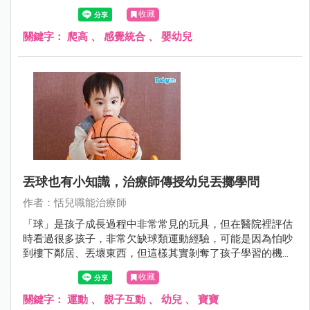
意識？栗子和恬兒治療師今天就來介紹危險意識從什麼時候
收藏
開始發生？孩子為什麼總是這麼「大膽」？
關鍵字：
爬高
、
感覺統合
、
嬰幼兒
丟球也有小知識，治療師傳授幼兒丟擲學問
作者：恬兒職能治療師
「球」是孩子成長過程中非常常見的玩具，但在醫院裡評估
時看過很多孩子，非常欠缺球類運動經驗，可能是因為怕吵
到樓下鄰居、丟壞東西，但這樣其實剝奪了孩子學習的機
會，也連帶的影響了動作協調、反應力的發展，今天Ally治
收藏
療師和恬兒治療師要來和大家解密「丟球」的學問~
關鍵字：
運動
、
親子互動
、
幼兒
、
寶寶