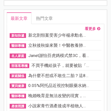
最新文章
熱門文章
看更多
新北割頸案受害少年楊承勳名...
新知快遞
立秋後秋燥來襲！中醫教養肺...
醫師專欄
Janet謝怡芬虎媽模式禁3C，看...
名人家庭
不買手機給孩子，就要被貼「...
部落客專欄
為什麼不想或不敢生二胎？這8...
家庭關係
0.05%阿托品近視控制眼藥水納...
寶貝健康
晚婚晚育是無法改變的現實，...
醫師專欄
小說家青竹酒產後成半植物人...
產後照護