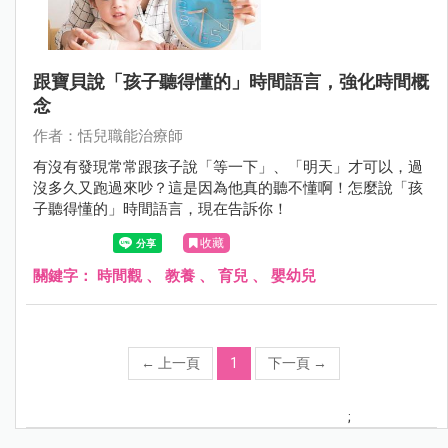
跟寶貝說「孩子聽得懂的」時間語言，強化時間概
念
作者：恬兒職能治療師
有沒有發現常常跟孩子說「等一下」、「明天」才可以，過
沒多久又跑過來吵？這是因為他真的聽不懂啊！怎麼說「孩
子聽得懂的」時間語言，現在告訴你！
收藏
關鍵字：
時間觀
、
教養
、
育兒
、
嬰幼兒
←
上一頁
1
下一頁
→
;