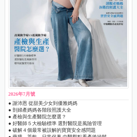
2026年7月號
● 謝沛恩 從甜美少女到優雅媽媽
● 剖婦產媽媽各階段照護大全
● 產檢與生產醫院怎麼選？
● 好醫師５大檢驗標準 選對醫院是風險管理
● 破解４個最常被誤解的寶寶安全感問題
● 藥膳、茶飲、日常保養 中醫觀點看產後掉髮