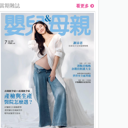
當期雜誌
看更多