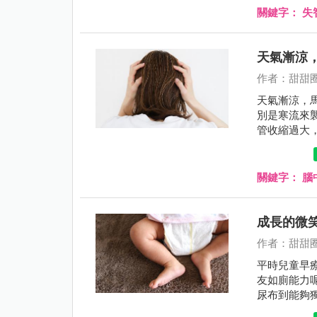
關鍵字：
失
天氣漸涼
作者：甜甜
天氣漸涼，馬
別是寒流來
管收縮過大
現，出現健
關鍵字：
腦
成長的微
作者：甜甜
平時兒童早
友如廁能力
尿布到能夠
我們深入了