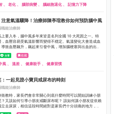
智
、
老化
、
腦部病變
、
腦細胞退化
、
記憶力下降
，注意氣溫驟降！治療師陳亭瑄教你如何預防腦中風
圈職能治療師
上要入冬，腦中風多年來皆是名列全國 10 大死因之一。特
襲，血壓容易受氣溫影響而變得不穩定。氣溫變化大會造成血
，導致血壓飆升，飆起來引發中風，增加腦梗塞與出血的出
康警訊！
收藏
中風
、
溫差
、
健康殺手
、
健康習慣
笑：一起見證小寶貝戒尿布的時刻
圈職能治療師
療衛教時，家長們會非常關心到底什麼時間可以開始訓練小朋
呢？又該如何引導小朋友戒斷尿布呢？ 該如何讓小朋友從依賴
獨立去尿尿，相信這段時間絕對是家長們十分頭痛的地方，讓
解該怎麼一起解決這方面的問題吧！