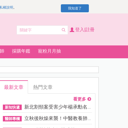
私權說明
。
我知道了
登入|註冊
師
採購年鑑
寵粉月月抽
最新文章
熱門文章
看更多
新北割頸案受害少年楊承勳名...
新知快遞
立秋後秋燥來襲！中醫教養肺...
醫師專欄