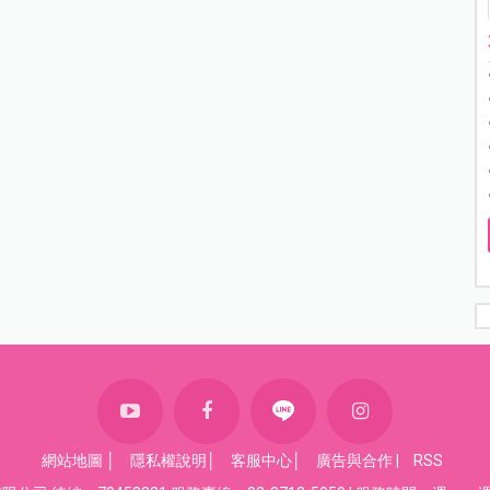
網站地圖
│
隱私權說明
│
客服中心
│
廣告與合作
|
RSS