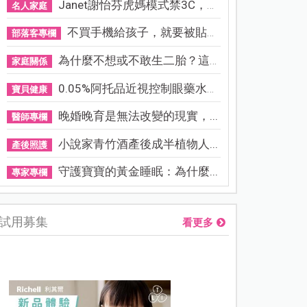
Janet謝怡芬虎媽模式禁3C，看...
名人家庭
不買手機給孩子，就要被貼「...
部落客專欄
為什麼不想或不敢生二胎？這8...
家庭關係
0.05%阿托品近視控制眼藥水納...
寶貝健康
晚婚晚育是無法改變的現實，...
醫師專欄
小說家青竹酒產後成半植物人...
產後照護
守護寶寶的黃金睡眠：為什麼...
專家專欄
試用募集
看更多