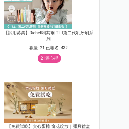
【試用募集】Richell利其爾 T.L.I第二代乳牙刷系
列
數量: 21 已報名: 432
21篇心得
【免費試吃】實心蛋捲 窗花綻放｜彌月禮盒