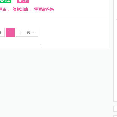
收藏
尿布
、
幼兒訓練
、
學習當爸媽
頁
1
下一頁
→
;