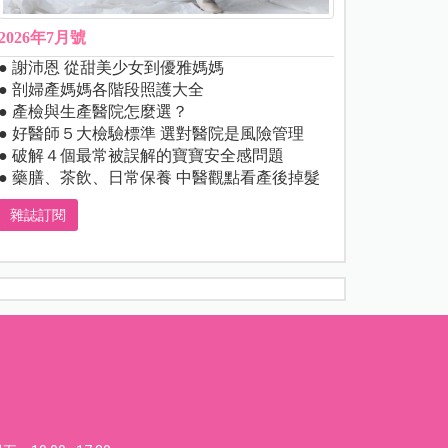
2026年7月號
● 謝沛恩 從甜美少女到優雅媽媽
● 剖婦產媽媽各階段照護大全
● 產檢與生產醫院怎麼選？
● 好醫師５大檢驗標準 選對醫院是風險管理
● 破解４個最常被誤解的寶寶安全感問題
● 藥膳、茶飲、日常保養 中醫觀點看產後掉髮
雜誌訂閱