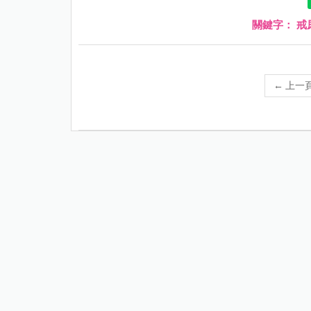
關鍵字：
戒
←
上一