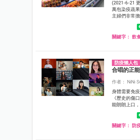
(2021-6
萬包染疫蔬
主婦們非常
急發表聲明
關鍵字：
飲
防疫懶人包
合唱的正
作者： NiNi S
身體需要免
《歷史的傷口》
能朗朗上口
歌手，透過
關鍵字：
防