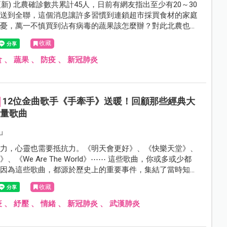
-21 更新) 北農確診數共累計45人，日前有網友指出至少有20～30
果送到全聯，這個消息讓許多習慣到連鎖超市採買食材的家庭
擔憂，萬一不慎買到沾有病毒的蔬果該怎麼辦？對此北農也緊
。
收藏
食
、
蔬果
、
防疫
、
新冠肺炎
12位金曲歌手《手牽手》送暖！回顧那些經典大
能量歌曲
u
疫力，心靈也需要抵抗力。《明天會更好》、《快樂天堂》、
、《We Are The World》⋯⋯ 這些歌曲，你或多或少都
，因為這些歌曲，都源於歷史上的重要事件，集結了當時知名
歌聲給人力量、傳遞溫暖。
收藏
疫
、
紓壓
、
情緒
、
新冠肺炎
、
武漢肺炎