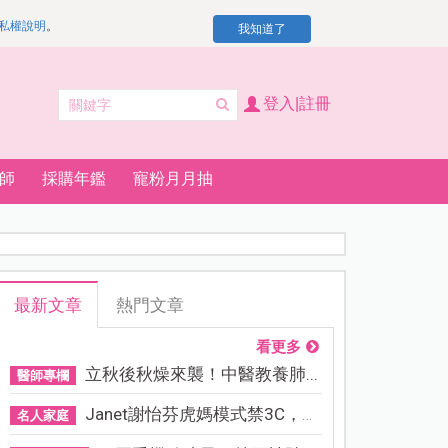
私權說明
。
我知道了
登入|註冊
師
採購年鑑
寵粉月月抽
最新文章
熱門文章
看更多
立秋後秋燥來襲！中醫教養肺...
醫師專欄
Janet謝怡芬虎媽模式禁3C，看...
名人家庭