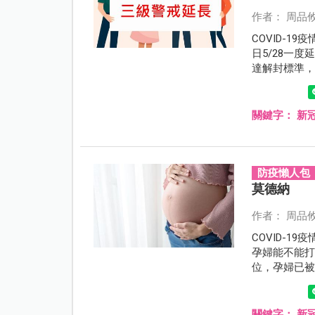
作者： 周品
COVID-1
日5/28一度
達解封標準，
直接進入暑
關鍵字：
新
防疫懶人包
莫德納
作者： 周品
COVID-
孕婦能不能
位，孕婦已
納，指揮中
關鍵字：
新