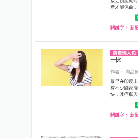
接近預產期
產才能保命
炎的抗體，
關鍵字：
新
防疫懶人包
一比
作者： 周品
最早在印度出
有不少國家淪
快，其症狀
能已經染疫
關鍵字：
新