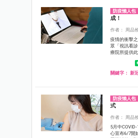
防疫懶人包
成！
作者： 周品
疫情的衝擊
眾「視訊看
療院所提供
關鍵字：
新
防疫懶人包
式
作者： 周品
5月中COV
心宣布6/7