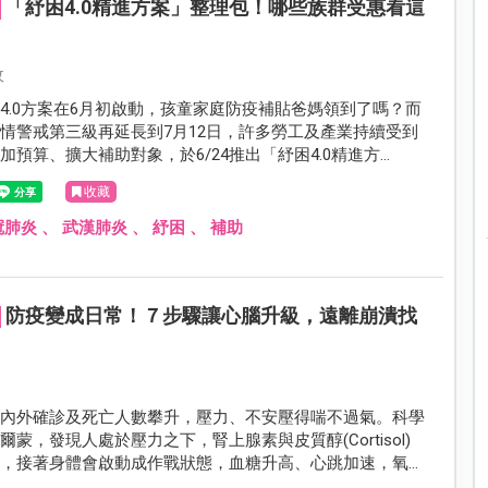
「紓困4.0精進方案」整理包！哪些族群受惠看這
攸
4.0方案在6月初啟動，孩童家庭防疫補貼爸媽領到了嗎？而
情警戒第三級再延長到7月12日，許多勞工及產業持續受到
加預算、擴大補助對象，於6/24推出「紓困4.0精進方
這次的加碼是否有幫助到家長呢？帶你一起來了解！
收藏
冠肺炎
、
武漢肺炎
、
紓困
、
補助
防疫變成日常！７步驟讓心腦升級，遠離崩潰找
國內外確診及死亡人數攀升，壓力、不安壓得喘不過氣。科學
蒙，發現人處於壓力之下，腎上腺素與皮質醇(Cortisol)
泌，接著身體會啟動成作戰狀態，血糖升高、心跳加速，氧氣
量供給肌肉，腦部也會因皮質醇而變得警覺清明。