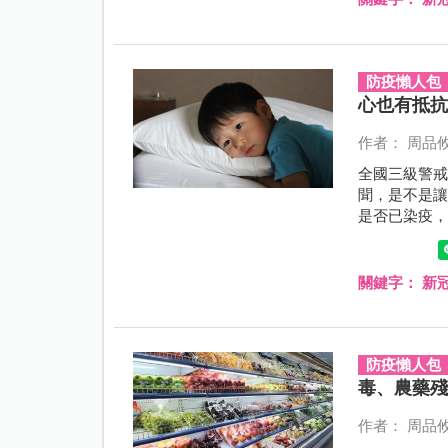
防疫懶人包
心也有抵
作者： 周品
全國三級警
聞，是不是
是否已染疫
群聚怎麼辦？
要維護個人
關鍵字：
新
防疫懶人包
毒、農藥
作者： 周品