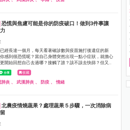
恐慌與焦慮可能是你的防疫破口！做到3件事讓
抗力
攸
戒已經長達一個月，每天看著確診數與疫苗施打後遺症的新
讓你感到很恐慌呢？當自己身體突然出現一點小症狀，就擔心
，更開始回想自己去過哪？接觸了誰？該不該去快篩？但又怕
STOP！當心這些焦慮與不安成為你的防疫破口！我們不只
收藏
衛生，更需重視心理的防疫。
冠肺炎
、
武漢肺炎
、
防疫
、
情緒
北農疫情燒蔬果？處理蔬果５步驟，一次消除病
殘留
攸