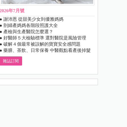
2026年7月號
● 謝沛恩 從甜美少女到優雅媽媽
● 剖婦產媽媽各階段照護大全
● 產檢與生產醫院怎麼選？
● 好醫師５大檢驗標準 選對醫院是風險管理
● 破解４個最常被誤解的寶寶安全感問題
● 藥膳、茶飲、日常保養 中醫觀點看產後掉髮
雜誌訂閱