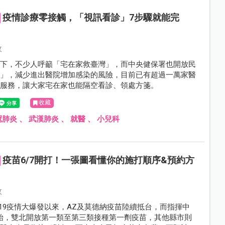
疫情診療零接觸，「視訊看診」7步驟就能完
攸
之下，不少人呼籲「宅在家救臺灣」，而中央健保署也開放民
診」，減少進出醫院增加感染的風險，目前已有超過一萬家醫
此服務，讓大家宅在家也能隔空看診、領處方箋。
收藏
冠肺炎
、
武漢肺炎
、
就醫
、
小兒科
疫苗6/7開打！一張圖看懂你的施打順序&預約方
攸
ID-19疫情大爆發以來，AZ及莫德納疫苗陸續抵台，而指揮中
開始，雙北開放第一類至第三類接種第一劑疫苗，其他縣市則