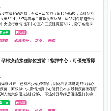
攸
9疫情沒有緩解的趨勢，全國三級警戒從5/19啟動後，原訂到期
延長至6/14，6/7再宣布二度延長至6/28，6/23因各項趨勢未
中央流行疫情指揮中心宣布三度延長至7/12，除了各級學校
假，也呼籲大家持續努力落實三級警戒的防疫措施。
收藏
冠肺炎
、
武漢肺炎
、
防疫
、
停課
孕婦疫苗接種順位提前！指揮中心：可優先選擇
攸
19疫情爆發以來，已有不少孕婦確診，因此許多準媽媽都很關心
打疫苗，而根據中央疫情指揮中心近日公布的最新疫苗接種順
被列入第六類優先施打對象，不過針對孕婦是否能選打莫德
心目前的說法是？
收藏
冠肺炎
、
武漢肺炎
、
孕婦
、
疫苗