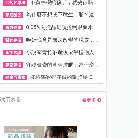
不買手機給孩子，就要被貼「...
部落客專欄
為什麼不想或不敢生二胎？這8...
家庭關係
0.05%阿托品近視控制眼藥水納...
寶貝健康
晚婚晚育是無法改變的現實，...
醫師專欄
小說家青竹酒產後成半植物人...
產後照護
守護寶寶的黃金睡眠：為什麼...
專家專欄
腦科學家都在做的散步秘訣！...
健康百寶箱
試用募集
看更多