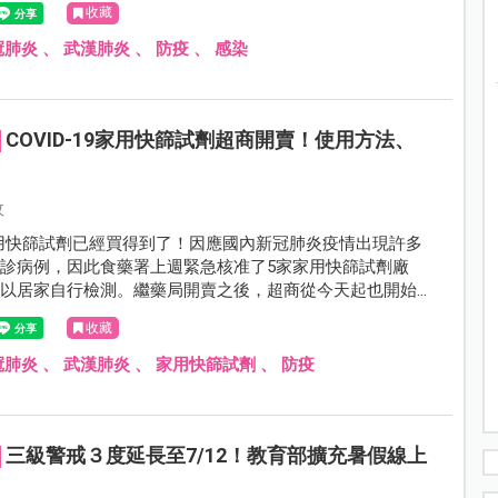
收藏
冠肺炎
、
武漢肺炎
、
防疫
、
感染
COVID-19家用快篩試劑超商開賣！使用方法、
看
攸
19家用快篩試劑已經買得到了！因應國內新冠肺炎疫情出現許多
診病例，因此食藥署上週緊急核准了5家家用快篩試劑廠
可以居家自行檢測。繼藥局開賣之後，超商從今天起也開始陸
知道如何使用了嗎？
收藏
冠肺炎
、
武漢肺炎
、
家用快篩試劑
、
防疫
三級警戒３度延長至7/12！教育部擴充暑假線上