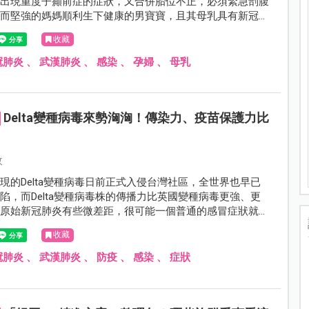
時出現重度子癲前症的症狀，又合併胎位不正，必須緊急剖腹
，而堅強的媽媽順利生下健康的男寶寶，且其母乳具有新冠肺
因此強忍身體不適也堅持擠母奶給寶寶喝，保護兒子健康。
收藏
冠肺炎
、
武漢肺炎
、
感染
、
孕婦
、
母乳
Delta變種病毒來勢洶洶！傳染力、疫苗保護力比
攸
現的Delta變種病毒日前正式入侵台灣社區，全世界也早已
陷，而Delta變種病毒株的傳播力比英國變種病毒更強、更
與原始新冠肺炎有些微差距，很可能一個普通的感冒症狀就可
，讓外界擔憂是否要再提高疫情警戒。
收藏
冠肺炎
、
武漢肺炎
、
防疫
、
感染
、
症狀