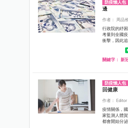
防疫懶人包
邊
作者： 周品
行政院的紓困
考量到全國疫
衝擊，因此追
案」，至於
關鍵字：
新
防疫懶人包
回健康
作者： Editor
疫情關係，
家監測人體賀爾
都會開始分
與葡萄糖大