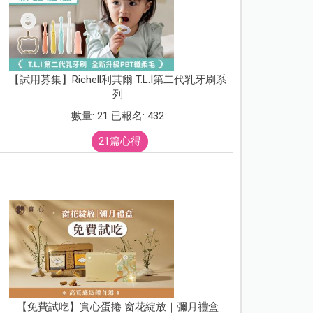
【試用募集】Richell利其爾 T.L.I第二代乳牙刷系
列
數量: 21 已報名: 432
21篇心得
【免費試吃】實心蛋捲 窗花綻放｜彌月禮盒