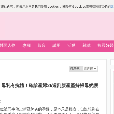
站內容，即表示您同意我們使用 cookies， 關於更多cookies資訊請閱讀我們的
隱
封面人物
專欄
影音
試用
活動
雜誌
搜尋好醫
排序依
母乳有抗體！確診產婦36週剖腹產堅持餵母奶護
攸
一位被同事傳染新冠肺炎的孕婦，原本只是輕症，但沒想到在