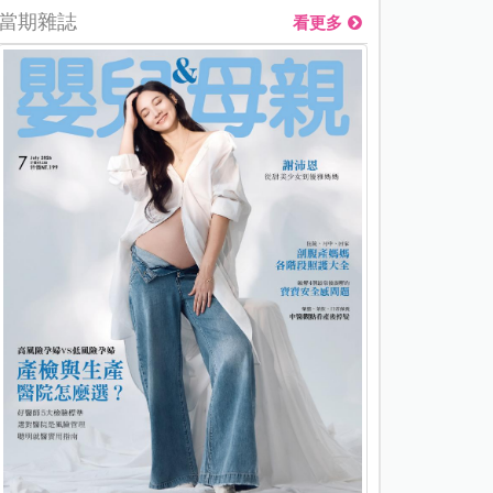
當期雜誌
看更多