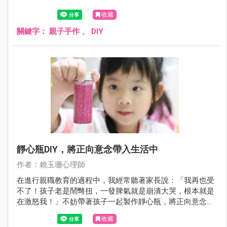
收藏
關鍵字：
親子手作
、
DIY
靜心瓶DIY，將正向意念帶入生活中
作者：賴玉珊心理師
在進行親職教育的過程中，我經常聽著家長說：「我再也受
不了！孩子老是鬧彆扭，一發脾氣就是崩潰大哭，根本就是
在激怒我！」不妨帶著孩子一起製作靜心瓶，將正向意念導
入生活中。
收藏