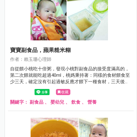
寶寶副食品，蘋果糙米糊
作者：賴玉珊心理師
自從餵小桃吃十倍粥，發現小桃對副食品的接受度滿高的，
第二次餵就能吃超過40ml，桃媽秉持著：同樣的食材餵食至
少三天，確定沒有引起過敏反應才餵下一種食材，三天後餵
小桃吃糙米十倍粥，小桃也很開心地吃完，因此再過三天，
收藏
桃爸桃媽參考寶寶食譜全圖解這本書的食譜，製作蘋果糙米
糊。
關鍵字：
副食品
、
嬰幼兒
、
飲食
、
營養