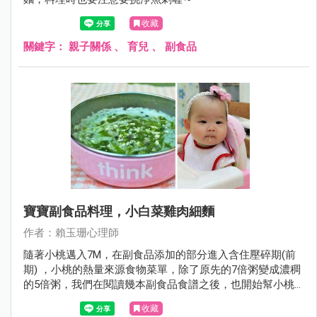
收藏
關鍵字：
親子關係
、
育兒
、
副食品
寶寶副食品料理，小白菜雞肉細麵
作者：賴玉珊心理師
隨著小桃邁入7M，在副食品添加的部分進入含住壓碎期(前
期) ，小桃的熱量來源食物菜單，除了原先的7倍粥變成濃稠
的5倍粥，我們在閱讀幾本副食品食譜之後，也開始幫小桃
添加細麵、烏龍麵等食材，今天要介紹的是小桃很喜歡的7M
收藏
副食品：小白菜雞肉細麵。