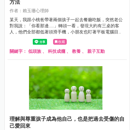
方法
作者：賴玉珊心理師
某天，我跟小桃爸帶著兩個孩子一起去餐廳吃飯，突然老公
對我說：「你看那邊......」轉頭一看，發現大約有三桌的客
人，他們全部都低著頭滑手機，小朋友也盯著平板電腦目不
轉睛。這種人在心不在的場景，你是否也發現越來越普遍了
收藏
呢？
關鍵字：
低頭族
、
科技成癮
、
教養
、
親子互動
理解與尊重孩子成為他自己，也是把過去受傷的自
己愛回來