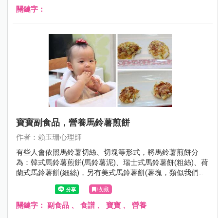
關鍵字：
寶寶副食品，營養馬鈴薯煎餅
作者：賴玉珊心理師
有些人會依照馬鈴薯切絲、切塊等形式，將馬鈴薯煎餅分
為：韓式馬鈴薯煎餅(馬鈴薯泥)、瑞士式馬鈴薯餅(粗絲)、荷
蘭式馬鈴薯餅(細絲)，另有美式馬鈴薯餅(薯塊，類似我們平
常吃的薯餅)，依照不同的切法，吃起來的口感也跟著不同，
收藏
這次融合馬鈴薯泥及馬鈴薯小塊狀的作法，製作小寶寶也適
合吃的馬鈴薯煎餅。
關鍵字：
副食品
、
食譜
、
寶寶
、
營養