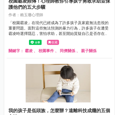
校園霸凌頻傳！心理師教你引導孩子勇敢求助並保
護他們的五大步驟
作者：賴玉珊心理師
「校園霸凌」在現代已經成為了許多孩子及家庭無法忽視的
重要問題。面對這些無法預測的暴力行為，許多孩子在遭受
霸凌時選擇隱忍，害怕求助，甚至開始質疑自己是否存在問
題......
收藏
關鍵字：
霸凌
、
校園事件
、
同儕關係
、
親子關係
我的孩子是低頭族，怎麼辦？遠離科技成癮的五個