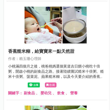
香蕉糙米糊，給寶寶來一點天然甜
作者：賴玉珊心理師
小桃滿四個月之後，桃爸桃媽選個黃道吉日餵小桃吃十倍
粥，開啟小桃的副食品之路。接著陸續嘗試糙米十倍粥、糙
米十倍粥、菠菜泥、蘋果糙米糊，以及今天要介紹的香蕉糙
米糊。
收藏
關鍵字：
副食品
、
嬰幼兒
、
飲食
、
營養