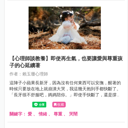
【心理師談教養】即使再生氣，也要讓愛與尊重孩
子的心延續著
作者：賴玉珊心理師
這陣子小蘋果長新牙，因為沒有任何東西可以安撫，醒著的
時候只要放在地上就崩潰大哭，我這幾天抱到手都快斷了。
「長牙很不舒服吧，媽媽陪你。」即使手快斷了，還是撐出
小宇宙呵護著，我跟老公從不打孩子，也一直在學著以好好
收藏
溝通來表達生氣，但這樣的耐心與體力還真的是當爸媽之後
慢慢學來的呢。
關鍵字：
愛
、
情緒
、
尊重
、
哭鬧