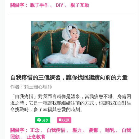
關鍵字：
親子手作
、
DIY
、
親子互動
自我疼惜的三個練習，讓你找回繼續向前的力量
作者：賴玉珊心理師
「自我疼惜」對我而言就像是溫泉，當我疲憊不堪、身處困
境之時，它是一種讓我能繼續往前的方式，也讓我在面對生
命挑戰時，多了幸福與慈愛的時刻。
收藏
關鍵字：
正念
、
自我疼惜
、
壓力
、
憂鬱
、
哺乳
、
自我
照顧
、
正念教養