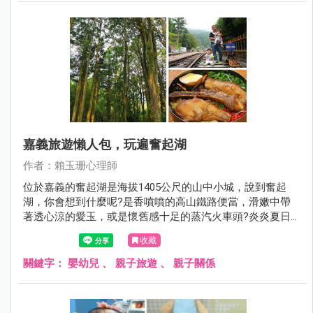
嘉義旅遊懶人包，玩遍奮起湖
作者：賴玉珊心理師
位於嘉義的奮起湖是海拔1405公尺的山中小城，說到奮起
湖，你會想到什麼呢?是香噴噴的高山鐵路便當，滑嫩中帶
著透心涼的愛玉，或是懷舊感十足的蒸汽火車頭?炎炎夏日
不知到哪避暑，嘉義奮起湖是個絕佳的避暑勝地，周休二日
收藏
就到奮起湖徜徉於森林浴，放鬆心情、品嘗美食吧！
關鍵字：
嬰幼兒
、
親子旅遊
、
親子關係