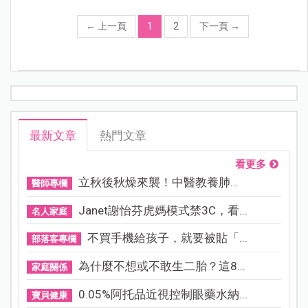
←
上一頁
1
2
下一頁
→
最新文章
熱門文章
看更多
立秋後秋燥來襲！中醫教養肺...
醫師專欄
Janet謝怡芬虎媽模式禁3C，看...
名人家庭
不買手機給孩子，就要被貼「...
部落客專欄
為什麼不想或不敢生二胎？這8...
家庭關係
0.05%阿托品近視控制眼藥水納...
寶貝健康