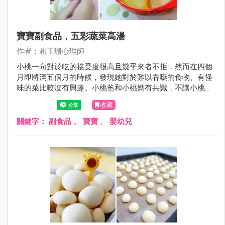
寶寶副食品，五彩蔬菜高湯
作者：賴玉珊心理師
小桃一向對於吃的接受度很高且幾乎來者不拒，然而在四個
月即將滿五個月的時候，發現她對於難以吞嚥的食物、有怪
味的菜比較沒有興趣。小桃爸和小桃媽有共識，不讓小桃在
一歲以前吃調味料，於是，小桃爸和小桃媽開始嘗試製作高
收藏
湯，利用高湯本身的鮮甜及香氣讓副食品變得更好吃，今天
介紹的是：五色蔬菜高湯。
關鍵字：
副食品
、
寶寶
、
嬰幼兒