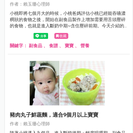
作者：賴玉珊心理師
小桃即將七個月大的時候，小桃爸媽評估小桃已經能吞嚥濃
稠狀的食物之後，開始在副食品製作上增加需要用舌頭壓碎
的食物，也就是進入斷奶中期~含住壓碎前期。今天介紹的
茄子雞肉小米粥， 就是在斷奶中期~含住壓碎前期的推薦食
收藏
譜。
關鍵字：
副食品
、
食譜
、
寶寶
、
營養
豬肉丸子鮮蔬麵，適合9個月以上寶寶
作者：賴玉珊心理師
隨著小桃邁入九個月，進入斷奶後期：輕度咀嚼期，副食品