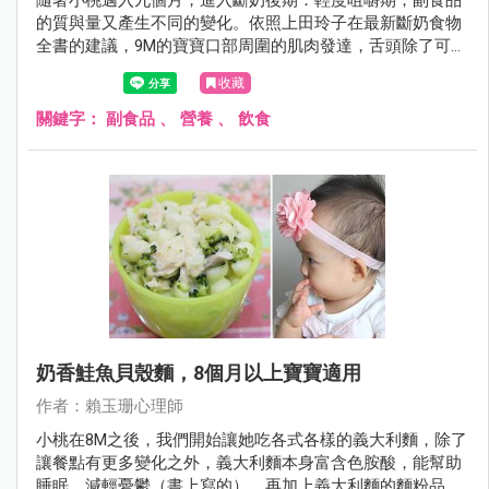
的質與量又產生不同的變化。依照上田玲子在最新斷奶食物
全書的建議，9M的寶寶口部周圍的肌肉發達，舌頭除了可前
後上下之外，還可以左右移動。如果用舌壓不碎的食物就會
收藏
靠向左右，用牙齦咬碎來吃，這個時期已能用牙齦輕鬆咬碎
香蕉的軟硬度為基準，可避免寶寶囫圇吞食的情形。
關鍵字：
副食品
、
營養
、
飲食
奶香鮭魚貝殼麵，8個月以上寶寶適用
作者：賴玉珊心理師
​​​​​​​小桃在8M之後，我們開始讓她吃各式各樣的義大利麵，除了
讓餐點有更多變化之外，義大利麵本身富含色胺酸，能幫助
睡眠、減輕憂鬱（書上寫的），再加上義大利麵的麵粉品質