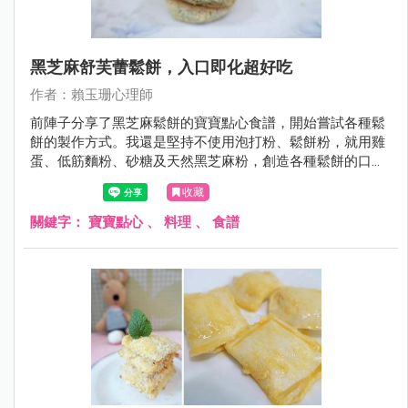
黑芝麻舒芙蕾鬆餅，入口即化超好吃
作者：賴玉珊心理師
前陣子分享了黑芝麻鬆餅的寶寶點心食譜，開始嘗試各種鬆
餅的製作方式。我還是堅持不使用泡打粉、鬆餅粉，就用雞
蛋、低筋麵粉、砂糖及天然黑芝麻粉，創造各種鬆餅的口
感。今天介紹的黑芝麻舒芙蕾鬆餅，去除繁瑣的步驟，從備
收藏
料到完成鬆餅只需20分鐘以內，一樣能創造出入口即化的鬆
軟舒芙蕾鬆餅。
關鍵字：
寶寶點心
、
料理
、
食譜