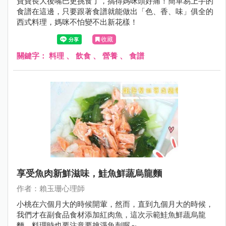
寶寶長大後嘴巴更挑食了，搞得媽咪頭好痛！簡單易上手的
食譜在這邊，只要跟著食譜就能做出「色、香、味」俱全的
西式料理，媽咪不怕變不出新花樣！
收藏
關鍵字：
料理
、
飲食
、
營養
、
食譜
享受魚肉新鮮滋味，鮭魚鮮蔬烏龍麵
作者：賴玉珊心理師
小桃在六個月大的時候開葷，然而，直到九個月大的時候，
我們才在副食品食材添加紅肉魚，這次示範鮭魚鮮蔬烏龍
麵，料理時也要注意要挑淨魚刺喔～