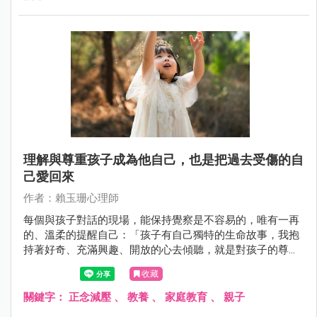
理解與尊重孩子成為他自己，也是把過去受傷的自
己愛回來
作者：賴玉珊心理師
每個與孩子對話的現場，能保持覺察是不容易的，唯有一再
的、溫柔的提醒自己：「孩子有自己獨特的生命故事，我抱
持著好奇、充滿興趣、開放的心去傾聽，就是對孩子的尊
重」 這篇文章分享了許多家庭會有的狀況，當然也包含我們
收藏
家的日常，提出具體可行的正念練習技巧，也祝福每位父
母，在養育孩子的過程中，從中療癒、破繭而出，把自己愛
關鍵字：
正念減壓
、
教養
、
家庭教育
、
親子
回來。