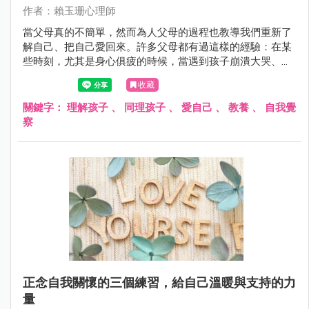
作者：賴玉珊心理師
當父母真的不簡單，然而為人父母的過程也教導我們重新了
解自己、把自己愛回來。許多父母都有過這樣的經驗：在某
些時刻，尤其是身心俱疲的時候，當遇到孩子崩潰大哭、吵
鬧執抝的狀況時，內心翻攪著憤怒和焦慮，身體感覺緊繃。
收藏
關鍵字：
理解孩子
、
同理孩子
、
愛自己
、
教養
、
自我覺
察
正念自我關懷的三個練習，給自己溫暖與支持的力
量