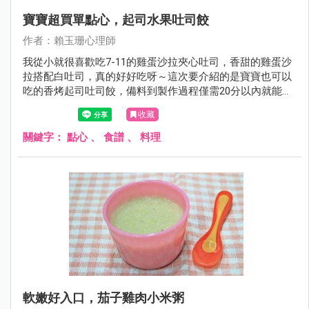
寶寶超買單點心，起司水果吐司餃
作者：賴玉珊心理師
我從小就很喜歡吃7-11的雞蛋沙拉夾心吐司，香甜的雞蛋沙
拉搭配白吐司，真的好好吃呀～這次要介紹的是寶寶也可以
吃的香烤起司吐司餃，備料到製作過程僅需20分以內就能完
成。
收藏
關鍵字：
點心
、
食譜
、
料理
軟嫩好入口，茄子雞肉小米粥