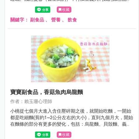
比較好（詹姆士說的），因此我們購買各種義大利麵條。今
收藏
天要介紹的奶香鮭魚貝殼麵，其實也可以做成奶香鮭魚飯，
把乳酪絲鋪在上方可以做奶香鮭魚焗烤麵、奶香鮭魚焗烤
關鍵字：
副食品
、
營養
、
飲食
飯，製作方法簡單，卻能創造多種不同的變化。
寶寶副食品，香菇魚肉烏龍麵
作者：賴玉珊心理師
小桃從七個月大進入含住壓碎期之後，就開始吃麵，一開始
都是吃細麵(剪約1~2公分左右的大小)，直到九個月大，開始
在麵條的部分有更多的變化，包括：烏龍麵、貝殼麵、義大
利麵、冬粉都讓小桃嘗試著吃，麵食挑選時應注意鈉含量，
收藏
同種類的商品中應選擇鈉含量最低的。