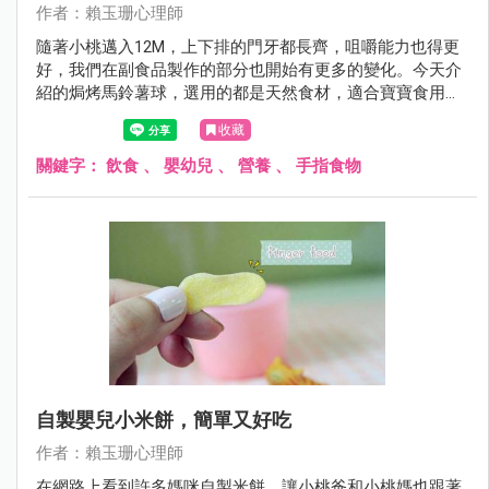
作者：賴玉珊心理師
隨著小桃邁入12M，上下排的門牙都長齊，咀嚼能力也得更
好，我們在副食品製作的部分也開始有更多的變化。今天介
紹的焗烤馬鈴薯球，選用的都是天然食材，適合寶寶食用，
上方撒點黑胡椒，大人也可以吃得津津有味，是道老少咸宜
收藏
的點心。
關鍵字：
飲食
、
嬰幼兒
、
營養
、
手指食物
自製嬰兒小米餅，簡單又好吃
作者：賴玉珊心理師
在網路上看到許多媽咪自製米餅，讓小桃爸和小桃媽也跟著