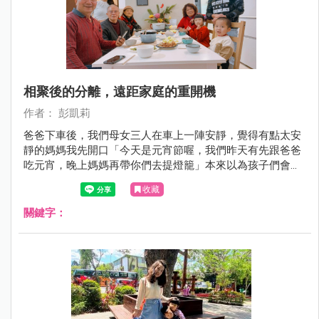
相聚後的分離，遠距家庭的重開機
作者： 彭凱莉
爸爸下車後，我們母女三人在車上一陣安靜，覺得有點太安
靜的媽媽我先開口「今天是元宵節喔，我們昨天有先跟爸爸
吃元宵，晚上媽媽再帶你們去提燈籠」本來以為孩子們會如
往常一言一句討論要去哪？沒想到回覆我的又是一陣安靜～
收藏
關鍵字：