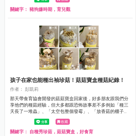
關鍵字：
豬狗嫌時期，育兒觀
孩子在家也能種出袖珍菇！菇菇寶盒種菇紀錄！
作者： 彭凱莉
那天帶食育協會開發的菇菇寶盒回家後，好多朋友跟我們分
享他們的種菇經驗，但大多都跟恐怖故事差不多例如「種三
天長了一堆蟲」、「太空包整個發霉」、「放香菇的櫃子臭
到不敢打開」⋯⋯ 但沒想到，我們家的秀珍菇才種一個禮拜
收藏
多一點，就長的跟手掌一樣大，過程中沒有蟲也沒有可怕的
發霉過程，好多人問我怎麼做到的？！
關鍵字：
自種秀珍菇，菇菇寶盒，好食育