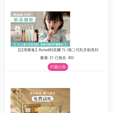
【試用募集】Richell利其爾 T.L.I第二代乳牙刷系列
數量: 21 已報名: 432
21篇心得