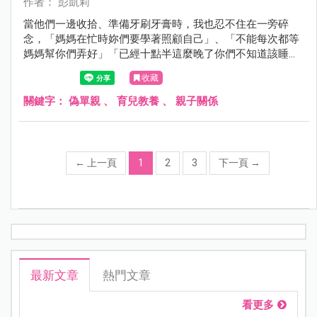
作者： 彭凱莉
當他們一邊收拾、準備牙刷牙膏時，我也忍不住在一旁碎
念，「媽媽在忙時妳們要學著照顧自己」、「不能每次都等
媽媽幫你們弄好」「已經十點半這麼晚了你們不知道該睡覺
嗎？」這時小公主回我一句「十點半怎麼看？」⋯⋯
收藏
關鍵字：
偽單親
、
育兒教養
、
親子關係
←
上一頁
1
2
3
下一頁
→
最新文章
熱門文章
看更多