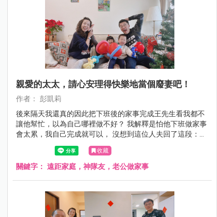
親愛的太太，請心安理得快樂地當個廢妻吧！
作者： 彭凱莉
後來隔天我還真的因此把下班後的家事完成王先生看我都不
讓他幫忙，以為自己哪裡做不好？ 我解釋是怕他下班做家事
會太累，我自己完成就可以， 沒想到這位人夫回了這段：
「我自己一個人住的時候，一樣要下班煮飯、洗碗、洗衣、
收藏
打掃家裡，並不會因為回來台灣有老婆在，就覺得這些應該
全部讓妳做！」 就是這段！讓我打從心裡覺得王先生好帥！
關鍵字：
遠距家庭，神隊友，老公做家事
真心覺得不管男女都應該記得！