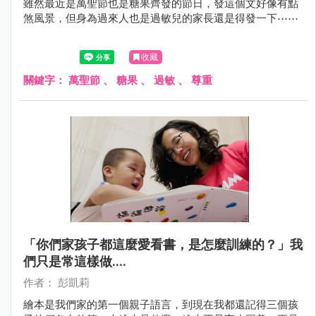
雖然最近是萬聖節也是糖果齊發的節日，發這個文好像有點
煞風景，但身為過來人也是過敏兒的家長還是得發一下⋯⋯
收藏
關鍵字：
萬聖節
、
糖果
、
過敏
、
尊重
「你們家孩子都這麼愛看書，是怎麼訓練的？」我
們只是常這樣做....
作者： 彭凱莉
繪本是我們家的第一個親子語言，到現在我都還記得三個孩