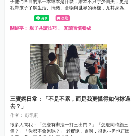
子他們各自的第一本繪本是什麼；繪本不只字少圖美，更是
我帶孩子了解生活、情緒、食物與世界的橋樑，尤其身為食
育講師，我也經常用繪本打開孩子的好奇心
收藏
關鍵字：
親子共讀技巧
、
閱讀習慣養成
三寶媽日常：「不是不累，而是我更懂得如何撐過
去？」
作者： 彭凱莉
很多人問我：「怎麼有辦法一打三出門？」「怎麼同時顧三
個？」「你都不會累嗎？」 老實說，累啊，很累⋯但也正因