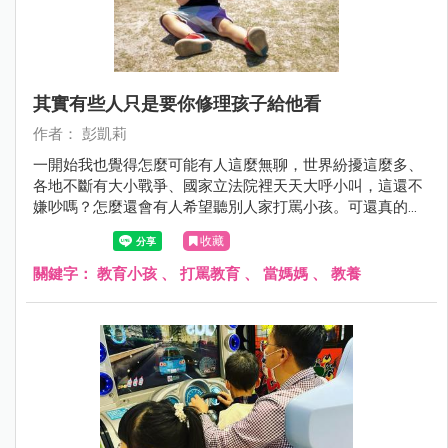
其實有些人只是要你修理孩子給他看
作者： 彭凱莉
一開始我也覺得怎麼可能有人這麼無聊，世界紛擾這麼多、
各地不斷有大小戰爭、國家立法院裡天天大呼小叫，這還不
嫌吵嗎？怎麼還會有人希望聽別人家打罵小孩。可還真的有
人會在爸媽面前說：「我都跟你說小孩不乖了，你怎麼不罵
收藏
他？」、「我都看見小孩不聽話了，你怎麼不修理她？」
關鍵字：
教育小孩
、
打罵教育
、
當媽媽
、
教養