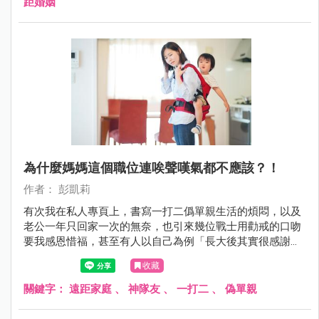
距婚姻
為什麼媽媽這個職位連唉聲嘆氣都不應該？！
作者： 彭凱莉
有次我在私人專頁上，書寫一打二僞單親生活的煩悶，以及
老公一年只回家一次的無奈，也引來幾位戰士用勸戒的口吻
要我感恩惜福，甚至有人以自己為例「長大後其實很感謝爸
爸出門賺錢給他們一家，讓他們無後顧之憂」，壓根沒想到
收藏
他媽才是那個能讓他爸出遠門都不擔心的關鍵！
關鍵字：
遠距家庭
、
神隊友
、
一打二
、
偽單親