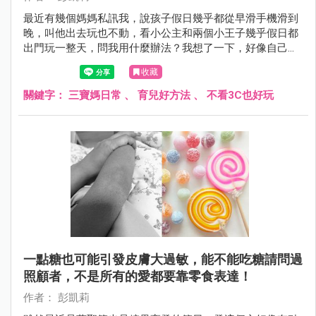
最近有幾個媽媽私訊我，說孩子假日幾乎都從早滑手機滑到
晚，叫他出去玩也不動，看小公主和兩個小王子幾乎假日都
出門玩一整天，問我用什麼辦法？我想了一下，好像自己也
沒有什麼厲害的管理方法，唯一比較常做的就是不斷陪他們
收藏
發現好玩的事～
關鍵字：
三寶媽日常
、
育兒好方法
、
不看3C也好玩
一點糖也可能引發皮膚大過敏，能不能吃糖請問過
照顧者，不是所有的愛都要靠零食表達！
作者： 彭凱莉