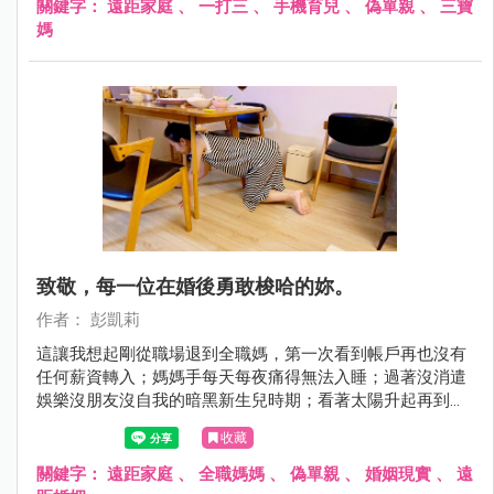
關鍵字：
遠距家庭
、
一打三
、
手機育兒
、
偽單親
、
三寶
媽
致敬，每一位在婚後勇敢梭哈的妳。
作者： 彭凱莉
這讓我想起剛從職場退到全職媽，第一次看到帳戶再也沒有
任何薪資轉入；媽媽手每天每夜痛得無法入睡；過著沒消遣
娛樂沒朋友沒自我的暗黑新生兒時期；看著太陽升起再到日
落卻原地踏步的日子，除了孩子我什麼都沒有⋯那時我才發
收藏
現，原來當媽媽不是失去自由那麼簡單，根本就是傾出所有
生理與心理，把自己的人生全梭哈了！
關鍵字：
遠距家庭
、
全職媽媽
、
偽單親
、
婚姻現實
、
遠