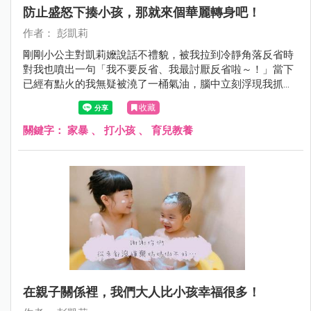
防止盛怒下揍小孩，那就來個華麗轉身吧！
作者： 彭凱莉
剛剛小公主對凱莉嬤說話不禮貌，被我拉到冷靜角落反省時
對我也噴出一句「我不要反省、我最討厭反省啦～！」當下
已經有點火的我無疑被澆了一桶氣油，腦中立刻浮現我抓起
她賞了兩巴掌的畫面，但⋯我忍下來了！我不發一語走到廚
收藏
房，然後喝了一杯水再走出來...
關鍵字：
家暴
、
打小孩
、
育兒教養
在親子關係裡，我們大人比小孩幸福很多！