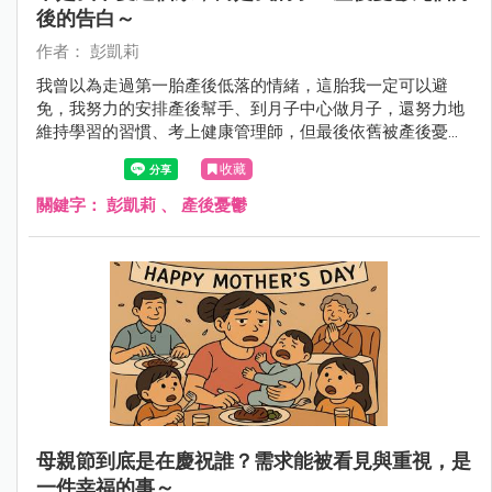
後的告白～
作者： 彭凱莉
我曾以為走過第一胎產後低落的情緒，這胎我一定可以避
免，我努力的安排產後幫手、到月子中心做月子，還努力地
維持學習的習慣、考上健康管理師，但最後依舊被產後憂鬱
神不知鬼不覺的侵入了！
收藏
關鍵字：
彭凱莉
、
產後憂鬱
母親節到底是在慶祝誰？需求能被看見與重視，是
一件幸福的事～