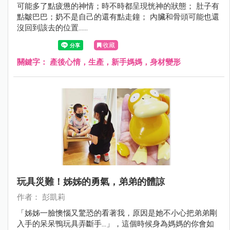
可能多了點疲憊的神情；時不時都呈現恍神的狀態； 肚子有
點皺巴巴；奶不是自己的還有點走鐘； 內臟和骨頭可能也還
沒回到該去的位置......
收藏
關鍵字：
產後心情，生產，新手媽媽，身材變形
玩具災難！姊姊的勇氣，弟弟的體諒
作者： 彭凱莉
「姊姊一臉懊惱又驚恐的看著我，原因是她不小心把弟弟剛
入手的呆呆鴨玩具弄斷手...」，這個時候身為媽媽的你會如