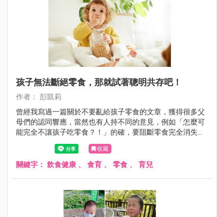
孩子無法斷絕零食，那就試著聰明共存吧！
作者： 彭凱莉
曾經我寫過一篇關於不要亂給孩子零食的文章，獲得很多父
母們的認同響應，當然也有人持不同的意見，例如「怎麼可
能完全不讓孩子吃零食？！」的確，要阻斷零食完全消失在
孩子的世界真的很難，但我們可以試著聰明共存，做到把
收藏
關、減少、選擇、尊重父母教養的工作。
關鍵字：
飲食健康
、
食育
、
零食
、
育兒