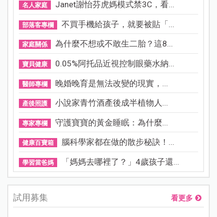
Janet謝怡芬虎媽模式禁3C，看...
名人家庭
不買手機給孩子，就要被貼「...
部落客專欄
為什麼不想或不敢生二胎？這8...
家庭關係
0.05%阿托品近視控制眼藥水納...
寶貝健康
晚婚晚育是無法改變的現實，...
醫師專欄
小說家青竹酒產後成半植物人...
產後照護
守護寶寶的黃金睡眠：為什麼...
專家專欄
腦科學家都在做的散步秘訣！...
健康百寶箱
「媽媽去哪裡了？」4歲孩子還...
學習當爸媽
試用募集
看更多