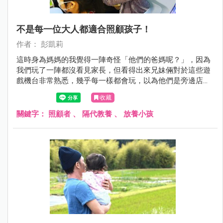
不是每一位大人都適合照顧孩子！
作者： 彭凱莉
這時身為媽媽的我覺得一陣奇怪「他們的爸媽呢？」，因為
我們玩了一陣都沒看見家長，但看得出來兄妹倆對於這些遊
戲機台非常熟悉，幾乎每一樣都會玩，以為他們是旁邊店家
的小孩，於是就跟弟弟說，如果你們想玩可以去請爸爸媽媽
收藏
來幫你投錢喔！沒想到這位小弟弟回我「阿姨妳可以給我錢
玩嗎？」我被這句話震驚了一下！但沒搞清楚狀況我還是拒
關鍵字：
照顧者
、
隔代教養
、
放養小孩
絕了他，請他先去找家長。