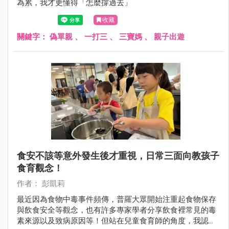
為累，我才更懂得「怎麼撐過去」
收藏
關鍵字：
偽單親
、
一打三
、
三寶媽
、
親子出遊
食安不該等意外發生後才重視，日常三面向教孩子
食育觀念！
作者： 彭凱莉
最近因為食物中毒事件頻傳，普羅大眾開始注重起食物保存
與飲食安全等觀念，也有許多專家學者分享飲食裡常見的毒
素來源以及致病原因等！但站在兒童食育師的角度，我認為