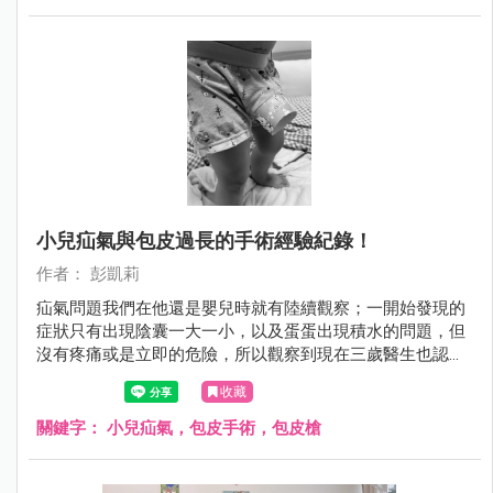
小兒疝氣與包皮過長的手術經驗紀錄！
作者： 彭凱莉
疝氣問題我們在他還是嬰兒時就有陸續觀察；一開始發現的
症狀只有出現陰囊一大一小，以及蛋蛋出現積水的問題，但
沒有疼痛或是立即的危險，所以觀察到現在三歲醫生也認為
無法自癒吸收後，就決定動刀處理，避免日後出現更大的問
收藏
題！ 而包皮過長問題，是在小王子兩歲開始自行如廁後發
現，他常常會表示尿尿部位疼痛，後來也常出現發炎和紅腫
關鍵字：
小兒疝氣，包皮手術，包皮槍
的狀況，因此泌尿科醫師評估後決定和疝氣一並處理，免除
掉他不斷發炎和抹抗生素藥膏治療的過程....