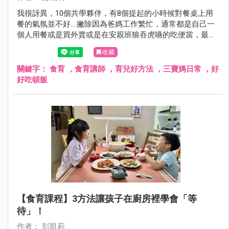
我很訝異，10個共學夥伴，有8個提起的小時候對餐桌上用
餐的氣氛並不好....撇除因為爸媽工作繁忙，通常都是自己一
個人用餐或是買外賣或是在安親班狼吞虎嚥的吃便當，最多
人說的是「爸嗎很喜歡在吃飯時檢討考試和表現狀況⋯⋯」
收藏
關鍵字：
食育 ，食育講師 ，育兒好方法 ，三寶媽日常 ，好
好吃頓飯
【食育課程】3方法讓孩子在廚房裡學會「等
待」！
作者： 彭凱莉