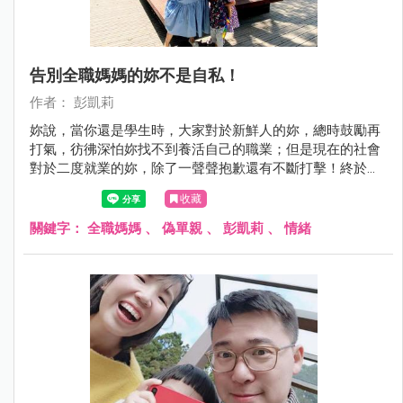
告別全職媽媽的妳不是自私！
作者： 彭凱莉
妳說，當你還是學生時，大家對於新鮮人的妳，總時鼓勵再
打氣，彷彿深怕妳找不到養活自己的職業；但是現在的社會
對於二度就業的妳，除了一聲聲抱歉還有不斷打擊！終於，
找了一份喜歡且有目標的工作，卻還得顧慮家人的想法、生
收藏
活和感受。妳問我，如果堅持出門工作，是不是太自私？
關鍵字：
全職媽媽
、
偽單親
、
彭凱莉
、
情緒