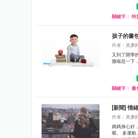
關鍵字：
特
孩子的書
作者：黃彥
又到了開學
微喘息一下，
關鍵字：
書
[新聞] 
作者：黃彥
媽媽身心好
喔。 多運