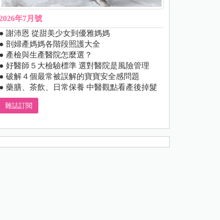
2026年7月號
● 謝沛恩 從甜美少女到優雅媽媽
● 剖婦產媽媽各階段照護大全
● 產檢與生產醫院怎麼選？
● 好醫師５大檢驗標準 選對醫院是風險管理
● 破解４個最常被誤解的寶寶安全感問題
● 藥膳、茶飲、日常保養 中醫觀點看產後掉髮
雜誌訂閱