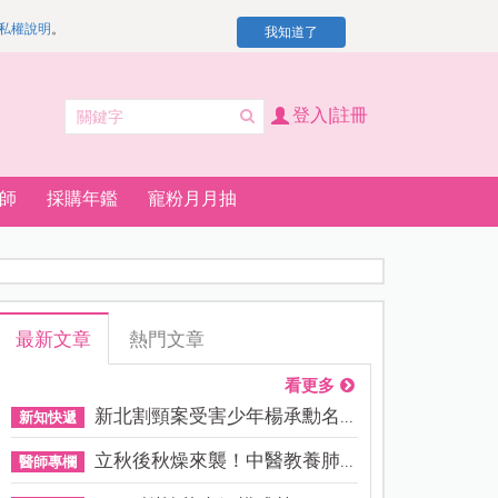
私權說明
。
我知道了
登入|註冊
師
採購年鑑
寵粉月月抽
最新文章
熱門文章
看更多
新北割頸案受害少年楊承勳名...
新知快遞
立秋後秋燥來襲！中醫教養肺...
醫師專欄