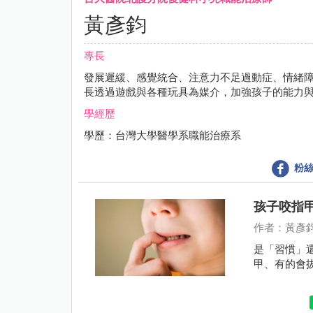
黃彥鈞
專長
發展遲緩、感覺統合、注意力不足過動症、情緒
長透過遊戲與各種玩具為媒介，加強孩子的能力
學經歷
學歷：台灣大學醫學系職能治療系
粉絲
孩子咬指
作者：黃彥
是「習慣」
甲、有的會拔