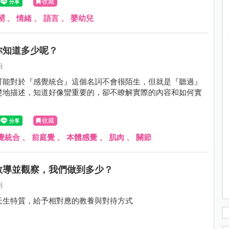
收藏
鬧
、
情緒
、
語言
、
嬰幼兒
你知道多少呢？
鈞
可能對於『感覺統合』這個名詞不會很陌生，但就是『聽過』
楚地描述，知道好像蠻重要的，卻不瞭解實際的內容和如何實
收藏
覺統合
、
前庭覺
、
本體感覺
、
肌肉
、
關節
教導並觀察，我們做到多少？
鈞
天生特質，給予相對應的教養與對待方式