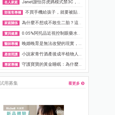
Janet謝怡芬虎媽模式禁3C，看...
名人家庭
不買手機給孩子，就要被貼「...
部落客專欄
為什麼不想或不敢生二胎？這8...
家庭關係
0.05%阿托品近視控制眼藥水納...
寶貝健康
晚婚晚育是無法改變的現實，...
醫師專欄
小說家青竹酒產後成半植物人...
產後照護
守護寶寶的黃金睡眠：為什麼...
專家專欄
試用募集
看更多