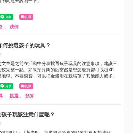
路的問題來說明一下。
收藏
路
、
跌倒
 如何挑選孩子的玩具？
鈞
的文章是之前在活動中分享挑選孩子玩具的注意事項，建議三
比較完整一點。如果預算夠的話當然是想怎麼買都可以啦XD
愛地球、不要浪費，可以把金錢用在栽培孩子其他能力或多去
增廣見聞也很好，對吧？幫大家排好閱讀順序了，放心點下去
收藏
。
具
、
挑選
、
預算
的孩子玩該注意什麼呢？
鈞
孩的媽媽說：『黃老師，我來您這邊真的顛覆我很多想法欸，