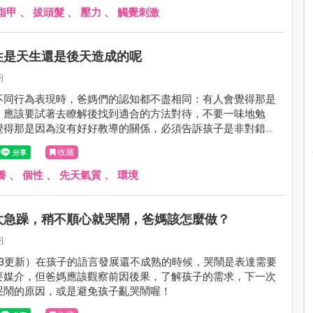
指甲
、
拔頭髮
、
壓力
、
觸覺刺激
性是天生還是後天造成的呢
鈞
不同行為表現時，爸媽們的認知都不盡相同：有人會覺得那是
，應該要試著去瞭解後找到適合的方法對待，不要一味地勉
覺得那是因為沒有好好教導的關係，必須告訴孩子是非對錯的
才不至於失了規矩；有人會覺得只是孩子年紀小、心智不成
收藏
經過學習、不斷嘗試與練習，一切就會開始慢慢地改變。
養
、
個性
、
先天氣質
、
環境
太急躁，稍不順心就哭鬧，爸媽該怎麼做？
鈞
11-23更新）在孩子的語言發展還不成熟的時候，哭鬧是表達需要
要媒介，但爸媽應該觀察前因後果，了解孩子的需求，下一次
哭鬧的原因，或是避免孩子亂哭鬧喔！