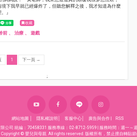
情境下我早就已經爆炸了，但聽您解釋之後，我才知道為什麼
理。』
收藏
齡前
、
治療
、
遊戲
頁
1
下一頁
→
;
網站地圖
│
隱私權說明
│
客服中心
│
廣告與合作
|
RSS
司 統編：70458331 服務專線：02-8712-5959 | 服務時間：週一～週五
Copyright © 嬰兒與母親. All rights reserved. 版權所有，禁止擅自轉貼