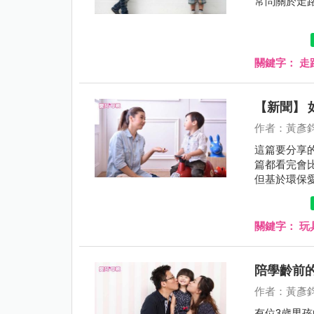
常問關於走
關鍵字：
走
【新聞】
作者：黃彥
這篇要分享
篇都看完會
但基於環保
不同的地方
看完就好囉
關鍵字：
玩
陪學齡前
作者：黃彥
有位3歲男