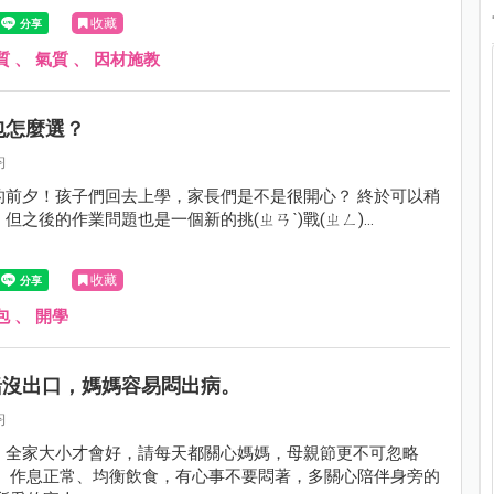
收藏
質
、
氣質
、
因材施教
包怎麼選？
鈞
的前夕！孩子們回去上學，家長們是不是很開心？ 終於可以稍
但之後的作業問題也是一個新的挑(ㄓㄢˋ)戰(ㄓㄥ)...
收藏
包
、
開學
情緒沒出口，媽媽容易悶出病。
鈞
，全家大小才會好，請每天都關心媽媽，母親節更不可忽略
動、作息正常、均衡飲食，有心事不要悶著，多關心陪伴身旁的