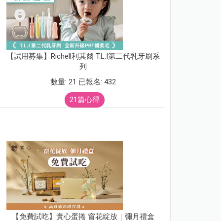
【試用募集】Richell利其爾 T.L.I第二代乳牙刷系
列
數量: 21 已報名: 432
21篇心得
【免費試吃】實心蛋捲 窗花綻放｜彌月禮盒