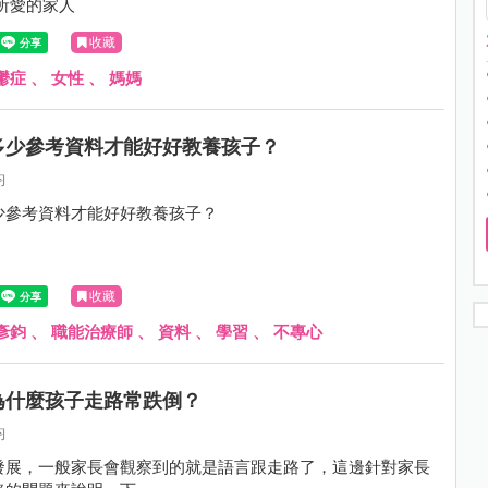
所愛的家人
收藏
鬱症
、
女性
、
媽媽
多少參考資料才能好好教養孩子？
鈞
少參考資料才能好好教養孩子？
收藏
彥鈞
、
職能治療師
、
資料
、
學習
、
不專心
為什麼孩子走路常跌倒？
鈞
發展，一般家長會觀察到的就是語言跟走路了，這邊針對家長