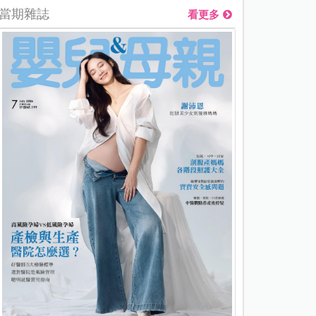
當期雜誌
看更多