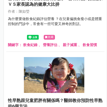
ＶＳ家長認為的健康大比拚
作者：陳如瑩
為什麼要做飲食紀錄評估營養 ？在兒童偏挑食瘦小或是體重
控制的門診中，常會有一些可愛又神奇的對話。
收藏
關鍵字：
飲食紀錄
、
營養評估
、
親子減重
、
飲食習慣
性早熟跟兒童肥胖有關係嗎？醫師教你預防性早熟
的6個方法