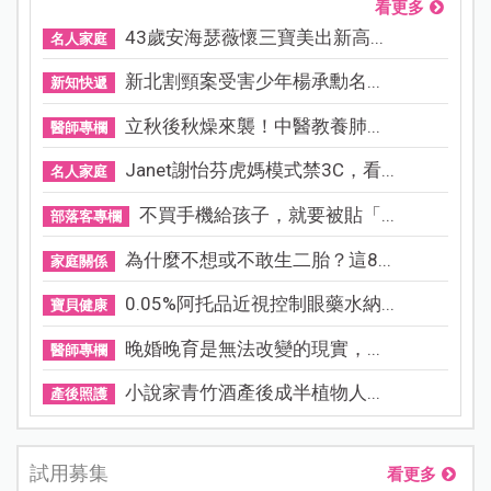
看更多
43歲安海瑟薇懷三寶美出新高...
名人家庭
新北割頸案受害少年楊承勳名...
新知快遞
立秋後秋燥來襲！中醫教養肺...
醫師專欄
Janet謝怡芬虎媽模式禁3C，看...
名人家庭
不買手機給孩子，就要被貼「...
部落客專欄
為什麼不想或不敢生二胎？這8...
家庭關係
0.05%阿托品近視控制眼藥水納...
寶貝健康
晚婚晚育是無法改變的現實，...
醫師專欄
小說家青竹酒產後成半植物人...
產後照護
試用募集
看更多