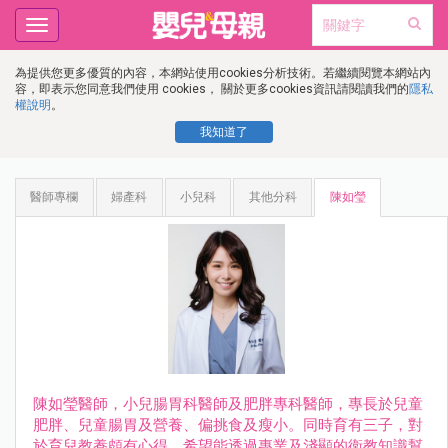
Toggle
navigation
為提供您更多優質的內容，本網站使用cookies分析技術。若繼續閱覽本網站內
容，即表示您同意我們使用 cookies， 關於更多cookies資訊請閱讀我們的
隱私
權說明
。
我知道了
醫師專欄
婦產科
小兒科
其他分科
陳如瑩
陳如瑩醫師，小兒腸胃科醫師及肥胖專科醫師，專長於兒童
肥胖、兒童腸胃及營養、偏挑食及瘦小。同時育有三子，對
於育兒教養頗有心得。希望能透過專業及淺顯的衛教知識幫