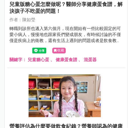
兒童版糖心蛋怎麼做呢？醫師分享健康蛋食譜，解
決孩子不吃蛋的問題！
作者：陳如瑩
轉職到診所也邁入第六個月，現在開始有一些比較固定的可
愛小病人，慢慢地也跟家長們變成朋友，有時候討論的不僅
僅是疾病上的衛教，還有生活上遇到的問題或者是飲食教
育。
收藏
關鍵字：
兒童糖心蛋
、
健康蛋食譜
、
混蛋器
營養評估為什麼要做飲食紀錄？營養師認為的健康