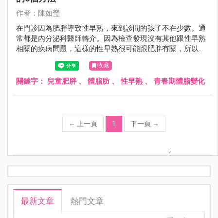
作者：陳如瑩
在門診因為肥胖導致性早熟，來到診間的孩子不在少數。通
常都是內分泌科醫師轉介。因為檢查發現沒有其他跟性早熟
相關的疾病問題，這樣的性早熟很可能跟肥胖有關，所以來
到我的門診做體重控制。今天就來聊聊兒童肥胖、體脂肪與
收藏
性早熟。
關鍵字：
兒童肥胖
、
體脂肪
、
性早熟
、
青春期體脂變化
←
上一頁
1
下一頁
→
;
最新文章
熱門文章