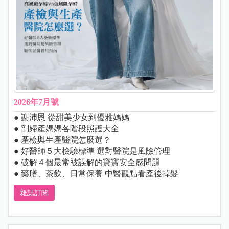
2026年7月號
● 謝沛恩 從甜美少女到優雅媽媽
● 剖婦產媽媽各階段照護大全
● 產檢與生產醫院怎麼選？
● 好醫師５大檢驗標準 選對醫院是風險管理
● 破解４個最常被誤解的寶寶安全感問題
● 藥膳、茶飲、日常保養 中醫觀點看產後掉髮
雜誌訂閱