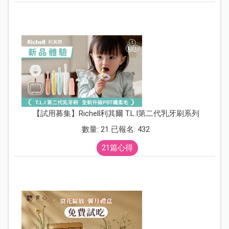
【試用募集】Richell利其爾 T.L.I第二代乳牙刷系列
數量: 21 已報名: 432
21篇心得