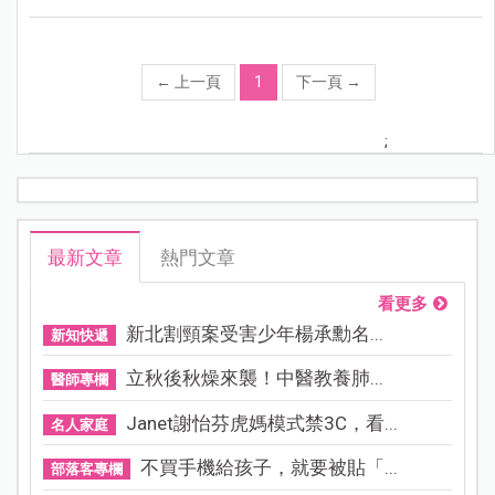
←
上一頁
1
下一頁
→
;
最新文章
熱門文章
看更多
新北割頸案受害少年楊承勳名...
新知快遞
立秋後秋燥來襲！中醫教養肺...
醫師專欄
Janet謝怡芬虎媽模式禁3C，看...
名人家庭
不買手機給孩子，就要被貼「...
部落客專欄