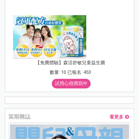
【免費體驗】森活舒敏兒童益生菌
數量: 10 已報名: 453
試用心得撰寫中
當期雜誌
看更多