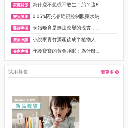
為什麼不想或不敢生二胎？這8...
家庭關係
0.05%阿托品近視控制眼藥水納...
寶貝健康
晚婚晚育是無法改變的現實，...
醫師專欄
小說家青竹酒產後成半植物人...
產後照護
守護寶寶的黃金睡眠：為什麼...
專家專欄
試用募集
看更多