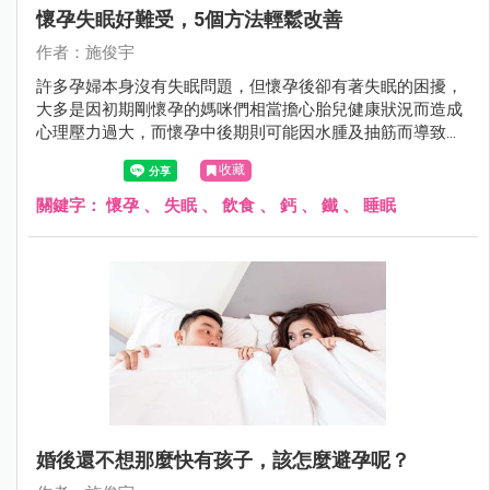
懷孕失眠好難受，5個方法輕鬆改善
作者：施俊宇
許多孕婦本身沒有失眠問題，但懷孕後卻有著失眠的困擾，
大多是因初期剛懷孕的媽咪們相當擔心胎兒健康狀況而造成
心理壓力過大，而懷孕中後期則可能因水腫及抽筋而導致睡
眠品質下降，以致於晚上失眠、白天沒精神，長期下來成為
收藏
一個惡性循環，雖然多數孕婦在孕期結束後便回歸正常，但
這著實成為孕婦的一個困擾。
關鍵字：
懷孕
、
失眠
、
飲食
、
鈣
、
鐵
、
睡眠
婚後還不想那麼快有孩子，該怎麼避孕呢？