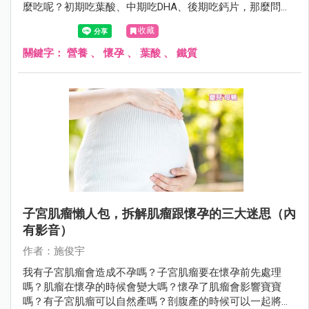
麼吃呢？初期吃葉酸、中期吃DHA、後期吃鈣片，那麼問題
來了，一定要吃保健食品才可以嗎？許多孕媽咪對於營養品
收藏
補充總是充滿疑問，這其實並不難，只需清楚在對的時間吃
對的東西，基本上照著三個孕程來補充就沒問題囉！
關鍵字：
營養
、
懷孕
、
葉酸
、
鐵質
子宮肌瘤懶人包，拆解肌瘤跟懷孕的三大迷思（內
有影音）
作者：施俊宇
我有子宮肌瘤會造成不孕嗎？子宮肌瘤要在懷孕前先處理
嗎？肌瘤在懷孕的時候會變大嗎？懷孕了肌瘤會影響寶寶
嗎？有子宮肌瘤可以自然產嗎？剖腹產的時候可以一起將子