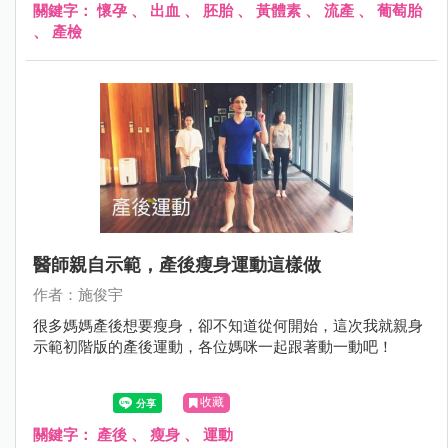
關鍵字：
懷孕
、
出血
、
胚胎
、
黃體素
、
流產
、
葡萄胎
、
產檢
醫師親自示範，產後瘦身運動這樣做
作者：施俊宇
很多媽媽產後想要瘦身，卻不知道從何開始，這次我就親身
示範初階版的產後運動，各位媽咪一起跟著動一動吧！
收藏
關鍵字：
產後
、
瘦身
、
運動