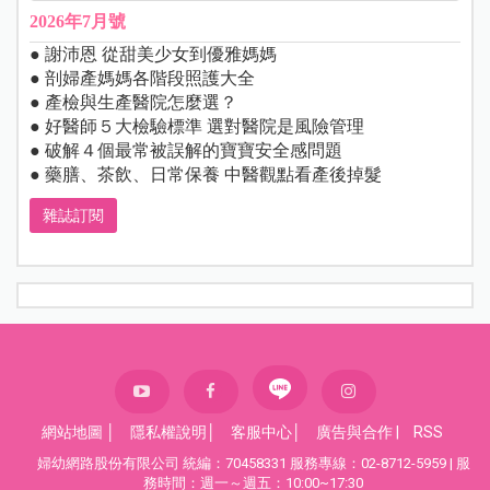
2026年7月號
● 謝沛恩 從甜美少女到優雅媽媽
● 剖婦產媽媽各階段照護大全
● 產檢與生產醫院怎麼選？
● 好醫師５大檢驗標準 選對醫院是風險管理
● 破解４個最常被誤解的寶寶安全感問題
● 藥膳、茶飲、日常保養 中醫觀點看產後掉髮
雜誌訂閱
網站地圖
│
隱私權說明
│
客服中心
│
廣告與合作
|
RSS
婦幼網路股份有限公司 統編：70458331 服務專線：02-8712-5959 | 服
務時間：週一～週五：10:00~17:30