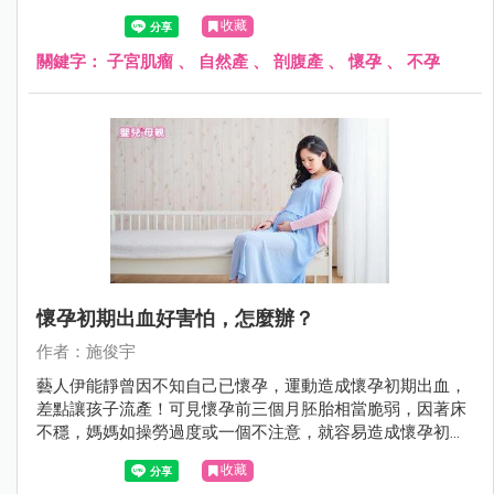
宮肌瘤切除嗎？
收藏
關鍵字：
子宮肌瘤
、
自然產
、
剖腹產
、
懷孕
、
不孕
懷孕初期出血好害怕，怎麼辦？
作者：施俊宇
藝人伊能靜曾因不知自己已懷孕，運動造成懷孕初期出血，
差點讓孩子流產！可見懷孕前三個月胚胎相當脆弱，因著床
不穩，媽媽如操勞過度或一個不注意，就容易造成懷孕初期
出血，嚴重時可能造成不可挽回的情況發生。
收藏