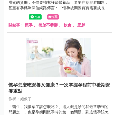
甜蜜的負擔，不僅要補充許多營養品，還要注意肥胖問題，
甚至有孕媽咪深信網路傳言：「懷孕後期因寶寶需要成長，
所以吃甚麼都不用擔心胖到自己」，於是拼命吃的結果就是
收藏
生產後難以回復產前身形，嚴重的則可能影響健康。到底懷
孕要怎麼吃才能養胎不養胖呢？
關鍵字：
懷孕
、
養胎不養胖
、
飲食
、
肥胖
懷孕怎麼吃營養又健康？一次掌握孕程前中後期營
養重點
作者：施俊宇
「醫生，我懷孕了該怎麼吃？」這大概是診間我最常聽到的
問題之一，也是孕婦剛懷孕時的第一個問題。到底懷孕該怎