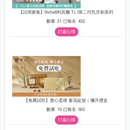
【試用募集】Richell利其爾 T.L.I第二代乳牙刷系列
數量: 21 已報名: 432
21篇心得
【免費試吃】實心蛋捲 窗花綻放｜彌月禮盒
數量: 10 已報名: 502
11篇心得