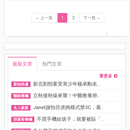
←
上一頁
1
2
下一頁
→
;
最新文章
熱門文章
看更多
新北割頸案受害少年楊承勳名...
新知快遞
立秋後秋燥來襲！中醫教養肺...
醫師專欄
Janet謝怡芬虎媽模式禁3C，看...
名人家庭
不買手機給孩子，就要被貼「...
部落客專欄