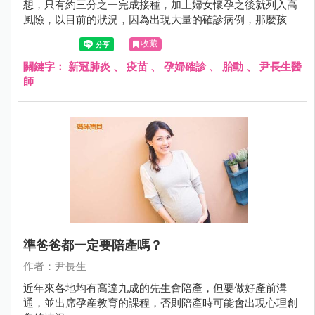
想，只有約三分之一完成接種，加上婦女懷孕之後就列入高
風險，以目前的狀況，因為出現大量的確診病例，那麼孩
童、中老年的高危者、懷孕母親等..就醫能量將被壓縮。
收藏
關鍵字：
新冠肺炎
、
疫苗
、
孕婦確診
、
胎動
、
尹長生醫
師
準爸爸都一定要陪產嗎？
作者：尹長生
近年來各地均有高達九成的先生會陪產，但要做好產前溝
通，並出席孕産教育的課程，否則陪產時可能會出現心理創