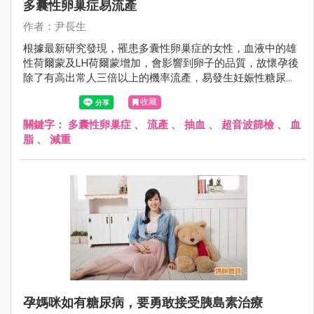
多囊性卵巢症易流產
作者：尹長生
根據最新研究發現，罹患多囊性卵巢症的女性，血液中的雄
性荷爾蒙及LH荷爾蒙增加，會影響到卵子的品質，故懷孕後
除了有高出常人三倍以上的機率流產，易發生妊娠性糖尿病
及高血壓之外，同時也容易難產。
收藏
關鍵字：
多囊性卵巢症
、
流產
、
抽血
、
超音波篩檢
、
血
脂
、
減重
孕媽咪如有糖尿病，要勇敢接受胰島素治療