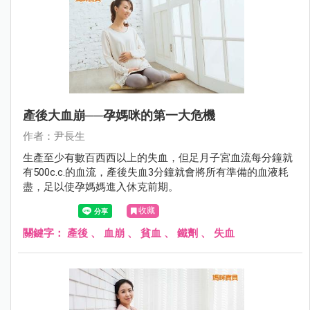
產後大血崩──孕媽咪的第一大危機
作者：尹長生
生產至少有數百西西以上的失血，但足月子宮血流每分鐘就
有500c.c.的血流，產後失血3分鐘就會將所有準備的血液耗
盡，足以使孕媽媽進入休克前期。
收藏
關鍵字：
產後
、
血崩
、
貧血
、
鐵劑
、
失血