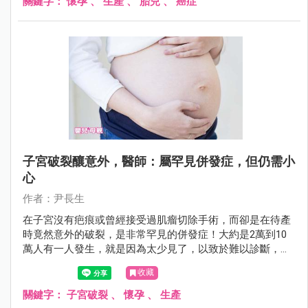
關鍵字：
懷孕
、
生產
、
胎兒
、
癌症
子宮破裂釀意外，醫師：屬罕見併發症，但仍需小
心
作者：尹長生
在子宮沒有疤痕或曾經接受過肌瘤切除手術，而卻是在待產
時竟然意外的破裂，是非常罕見的併發症！大約是2萬到10
萬人有一人發生，就是因為太少見了，以致於難以診斷，更
難以被病家接受。
收藏
關鍵字：
子宮破裂
、
懷孕
、
生產