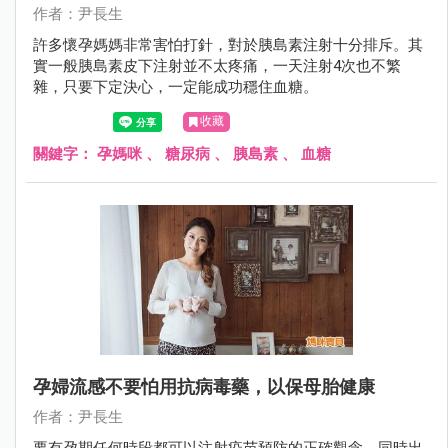
作者：尹長生
許多懷孕媽媽非常害怕打針，對於胰島素注射十分排斥。其
實一般胰島素皮下注射並不太疼痛，一天注射4次也不繁
雜，只要下定決心，一定能成功穩住血糖。
收藏
關鍵字：
孕媽咪
、
糖尿病
、
胰島素
、
血糖
孕婦流感不要怕用抗病毒藥，以保母胎健康
作者：尹長生