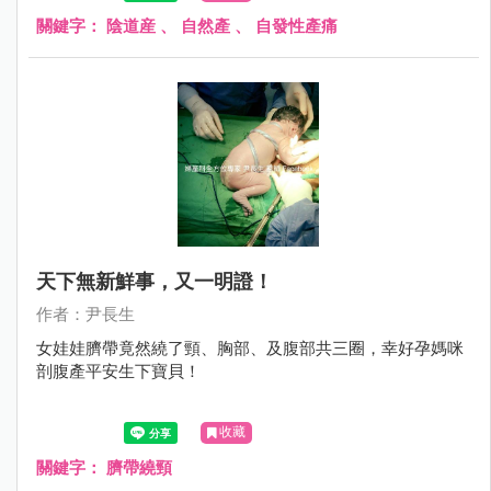
關鍵字：
陰道産
、
自然產
、
自發性產痛
天下無新鮮事，又一明證！
作者：尹長生
女娃娃臍帶竟然繞了頸、胸部、及腹部共三圈，幸好孕媽咪
剖腹產平安生下寶貝！
收藏
關鍵字：
臍帶繞頸