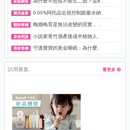
為什麼不想或不敢生二胎？這8...
家庭關係
0.05%阿托品近視控制眼藥水納...
寶貝健康
晚婚晚育是無法改變的現實，...
醫師專欄
小說家青竹酒產後成半植物人...
產後照護
守護寶寶的黃金睡眠：為什麼...
專家專欄
試用募集
看更多