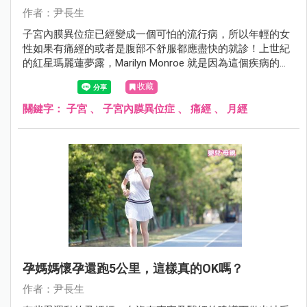
作者：尹長生
子宮內膜異位症已經變成一個可怕的流行病，所以年輕的女
性如果有痛經的或者是腹部不舒服都應盡快的就診！上世紀
的紅星瑪麗蓮夢露，Marilyn Monroe 就是因為這個疾病的困
擾最後自殺身亡！
收藏
關鍵字：
子宮
、
子宮內膜異位症
、
痛經
、
月經
孕媽媽懷孕還跑5公里，這樣真的OK嗎？
作者：尹長生