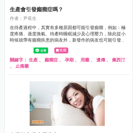
生產會引發癲癇症嗎？
作者：尹長生
在待產過程中，其實有多種原因都可能引發癲癇，例如：極
度疼痛、過度換氣、待產時睡眠減少及心理壓力，除此從小
時候就帶有癲癇疾患的病友外，新發作的病友也可能引發癲
癇症狀。
收藏
關鍵字：
生產
、
癲癇症
、
孕期
、
用藥
、
遺傳
、
佩西汀
、
止痛藥