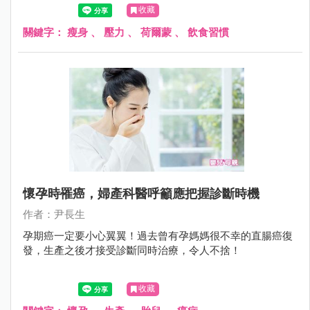
收藏
關鍵字：
瘦身
、
壓力
、
荷爾蒙
、
飲食習慣
懷孕時罹癌，婦產科醫呼籲應把握診斷時機
作者：尹長生
孕期癌一定要小心翼翼！過去曾有孕媽媽很不幸的直腸癌復
發，生產之後才接受診斷同時治療，令人不捨！
收藏