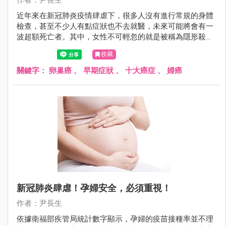
作者：尹長生
近年來在新冠肺炎疫情肆虐下，很多人沒有進行常規的身體
檢查，甚至不少人有點症狀也不去就醫，未來可能將會有一
波超額死亡者。其中，女性不可輕忽的就是被稱為隱形殺手
的「卵巢癌」，其致死率與死亡人數都是婦科癌症的首位。
收藏
因此尹長生醫師提醒若符合早期症狀且存在1個月以上，要
盡快就醫詳細檢查。
關鍵字：
卵巢癌
、
早期症狀
、
十大癌症
、
婦癌
新冠肺炎肆虐！孕婦安全，必須重視！
作者：尹長生
依據衛福部疾管局統計數字顯示，孕婦的疫苗接種率並不理