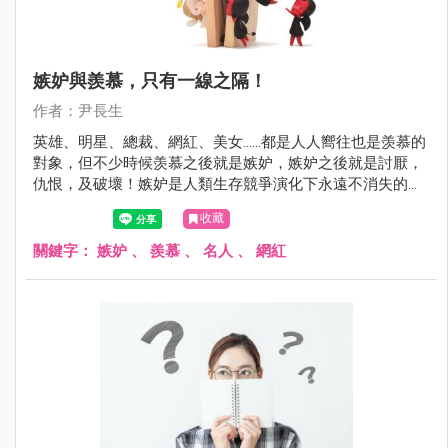
嫉妒與羨慕，只有一線之隔！
作者：尹長生
英雄、明星、總裁、網紅、美女.…..都是人人嚮往也是羡慕的
對象，但不少時候羡慕之後就是嫉妒，嫉妒之後就是討厭，
仇恨，及破壞！嫉妒是人類生存競爭演化下永遠不消失的結
果之一！
收藏
關鍵字：
嫉妒
、
羨慕
、
名人
、
網紅