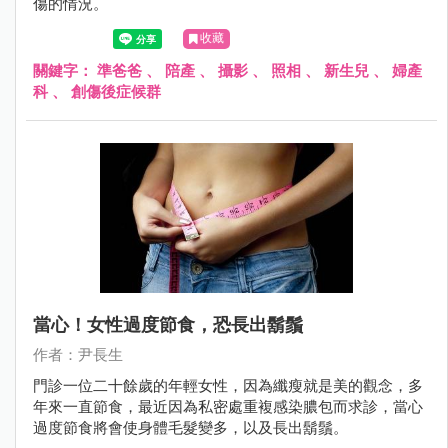
傷的情況。
收藏
關鍵字：
準爸爸
、
陪產
、
攝影
、
照相
、
新生兒
、
婦產
科
、
創傷後症候群
當心！女性過度節食，恐長出鬍鬚
作者：尹長生
門診一位二十餘歲的年輕女性，因為纖瘦就是美的觀念，多
年來一直節食，最近因為私密處重複感染膿包而求診，當心
過度節食將會使身體毛髮變多，以及長出鬍鬚。