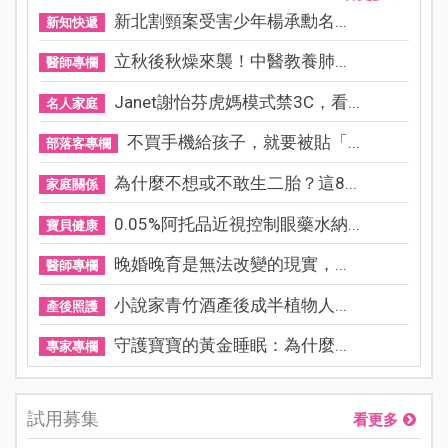
新北割頸案受害少年楊承勳名...
新知快遞
立秋後秋燥來襲！中醫教養肺...
醫師專欄
Janet謝怡芬虎媽模式禁3C，看...
名人家庭
不買手機給孩子，就要被貼「...
部落客專欄
為什麼不想或不敢生二胎？這8...
家庭關係
0.05%阿托品近視控制眼藥水納...
寶貝健康
晚婚晚育是無法改變的現實，...
醫師專欄
小說家青竹酒產後成半植物人...
產後照護
守護寶寶的黃金睡眠：為什麼...
專家專欄
試用募集
看更多