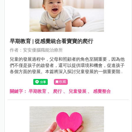
早期教育 | 從感覺統合看寶寶的爬行
作者：安安優腦職能治療所
兒童的發展過程中，父母和照顧者的角色至關重要，因為他
們不僅是孩子的啟發者，還可以提供環境和機會，促進孩子
各個方面的發展。本篇將深入探討兒童發展的一個重要階
段：爬行。通過了解兒童在爬行過程中的生理和感覺發展，
收藏
我們可以更好地理解為什麼爬行對孩子的成長至關重要。父
母和照顧者將在這本文章中找到有關如何支持和促進寶寶爬
關鍵字：
早期教育
、
爬行
、
兒童發展
、
感覺整合
行的實用建議，以及瞭解爬行對兒童感覺整合、運動發展和
認知能力的重要性。