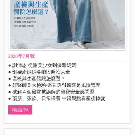
2026年7月號
● 謝沛恩 從甜美少女到優雅媽媽
● 剖婦產媽媽各階段照護大全
● 產檢與生產醫院怎麼選？
● 好醫師５大檢驗標準 選對醫院是風險管理
● 破解４個最常被誤解的寶寶安全感問題
● 藥膳、茶飲、日常保養 中醫觀點看產後掉髮
雜誌訂閱