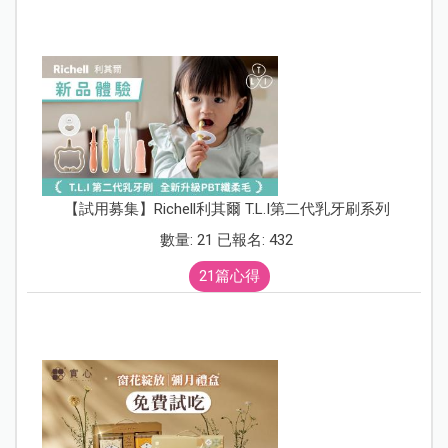
【試用募集】Richell利其爾 T.L.I第二代乳牙刷系列
數量: 21 已報名: 432
21篇心得