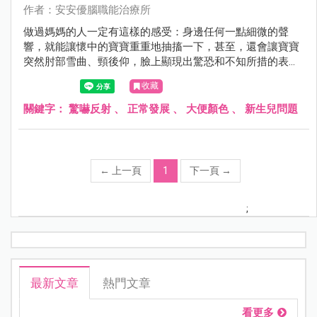
作者：安安優腦職能治療所
做過媽媽的人一定有這樣的感受：身邊任何一點細微的聲
響，就能讓懷中的寶寶重重地抽搐一下，甚至，還會讓寶寶
突然肘部雪曲、頸後仰，臉上顯現出驚恐和不知所措的表
情，好像受了天大的驚嚇。
收藏
關鍵字：
驚嚇反射
、
正常發展
、
大便顏色
、
新生兒問題
←
上一頁
1
下一頁
→
;
最新文章
熱門文章
看更多