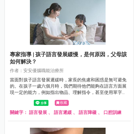
專家指導 | 孩子語言發展緩慢，是何原因，父母該
如何解決？
作者：安安優腦職能治療所
當面對孩子語言發展遲緩時，家長的焦慮和困惑是無可避免
的。在孩子一歲六個月時，我們期待他們能夠在語言方面展
現一定的能力，例如指出物品、理解指令，甚至使用單字表
達需求。然而，若孩子未達到這些里程碑，家長往往會感到
收藏
困惑，擔心孩子的未來發展。
關鍵字：
語言發展
、
語言遲緩
、
語言障礙
、
口腔訓練