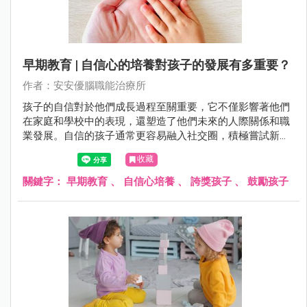
早期教育 | 自信心的培養對孩子的發展有多重要？
作者：安安優腦職能治療所
孩子的自信對於他們成長過程至關重要，它不僅影響著他們
在家庭和學校中的表現，還塑造了他們未來的人際關係和職
業發展。自信的孩子通常更容易融入社交圈，積極嘗試新事
物，並擁有更積極的心態面對挑戰。相反，缺乏自信的孩子
收藏
可能會陷入自我懷疑和消極情緒中，影響他們的全面成長。
關鍵字：
早期教育
、
自信心培養
、
誇獎孩子
、
鼓勵孩子