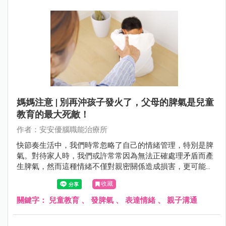
寶寶的哭泣時，往往會被這種無聲的訴求所牽引。但這也是
一個值得注意的階段，因為過度縱容可能導致寶寶形成哭泣
的習慣，影響到他們未來的情感表達和應對能力。
媽媽注意 | 別再沖孩子發火了，父母的脾氣是兒童
教育的最大死敵！
作者：安安優腦職能治療所
快節奏生活中，我們時常忽略了自己的情緒管理，特別是脾
氣。對待家人時，我們或許常常因為無法正確處理矛盾而產
生脾氣，然而這種情緒不僅對親密關係造成損害，更可能深
遠地影響到孩子的成長。透過溝通、真實面對情緒以及表達
收藏
情感的方式，可幫助建立更健康、穩定且和諧的家庭關係。
關鍵字：
兒童教育
、
發脾氣
、
表達情緒
、
親子溝通