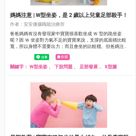
媽媽注意 | W型坐姿，是 2 歲以上兒童足部殺手！
作者：安安優腦職能治療所
爸爸媽媽有沒有發現家中寶寶很喜歡坐成 Ｗ 型的跪坐姿
呢？因 Ｗ 坐姿對力氣不足的寶寶來說，支撐的底面積比較
寬，所以身體不需要出力；而且會坐的比較穩。但爸媽注意
了，這樣的坐姿可能對往後的發展有礙！
收藏
關鍵字：
W型坐姿
、
下肢問題
、
足部發展
、
X型腿