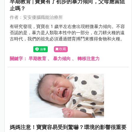
早期教育 | 寶寶有了初步的暴力傾向，父母應當阻
止嗎？
作者：安安優腦職能治療所
有研究發現，寶寶在 1 歲半左右會出現輕微暴力傾向。不容
否認的是，暴力是人類取本性中的一部分，在刀耕火種的遠
古時代，我們的祖先必須通過體育搏鬥來獲得食物和火種。
收藏
關鍵字：
早期教育
、
暴力傾向
、
轉移注意力
媽媽注意！寶寶容易受到驚嚇？環境的影響很重要