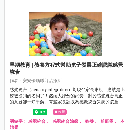
早期教育 | 教養方程式幫助孩子發展正確認識感覺
統合
作者：安安優腦職能治療所
感覺統合（sensory integration）對現代家長來說，應該是比
較被提到的名詞了！然而大部分的家長，對於感覺統合真正
的意涵卻一知半解。有些家長誤以為感覺統合失調的孩童就
是過動兒，或以為感覺統合是在教導兒童做運動。這些觀念
收藏
都沒有完全掌握感覺統合這個概念，僅是摸著邊際的看法。
關鍵字：
感覺統合
、
感覺統合治療
、
教養
、
前庭覺
、
本
體覺