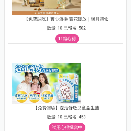
【免費試吃】實心蛋捲 窗花綻放｜彌月禮盒
數量: 10 已報名: 502
11篇心得
【免費體驗】森活舒敏兒童益生菌
數量: 10 已報名: 453
試用心得撰寫中