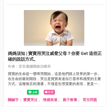
了小孩子面對陌生環境和人時可能產生的害怕感，需要父母
的陪伴和引導，以幫助他們逐漸克服這種膽怯，勇敢面對生
活的種種挑戰。
媽媽須知 | 寶寶用哭泣威脅父母？你要 Get 這些正
確的說話方式。
作者：安安優腦職能治療所
寶寶的生命從一聲啼哭開始，這是他們踏上世界的第一步。
在生命的最初階段，哭泣是寶寶表達自己需求和感受的主要
方式。這種無言的溝通，不僅是生理需要的表現，更是一種
自我語言訓練的基礎。從每天哭累計數小時到慢慢轉變為更
收藏
為複雜的情感表達，寶寶在這個過程中不僅學會了與世界互
動，還培養了一種基本的溝通能力。然而，隨著寶寶的成
關鍵字：
寶寶哭泣
、
情感表達
、
親子教養
、
育兒問題
長，哭泣也可能漸漸演變為一種習慣性的表現。父母在面對