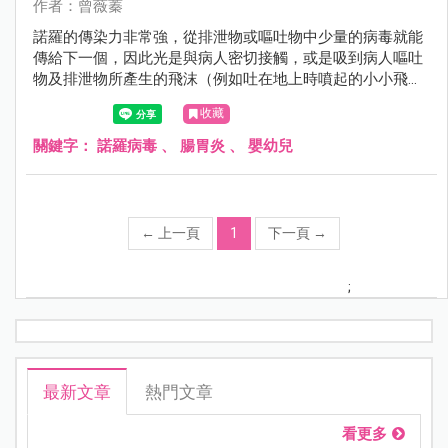
作者：曾薇蓁
諾羅的傳染力非常強，從排泄物或嘔吐物中少量的病毒就能
傳給下一個，因此光是與病人密切接觸，或是吸到病人嘔吐
物及排泄物所產生的飛沫（例如吐在地上時噴起的小小飛
沫）也可能受感染。
收藏
關鍵字：
諾羅病毒
、
腸胃炎
、
嬰幼兒
←
上一頁
1
下一頁
→
;
最新文章
熱門文章
看更多