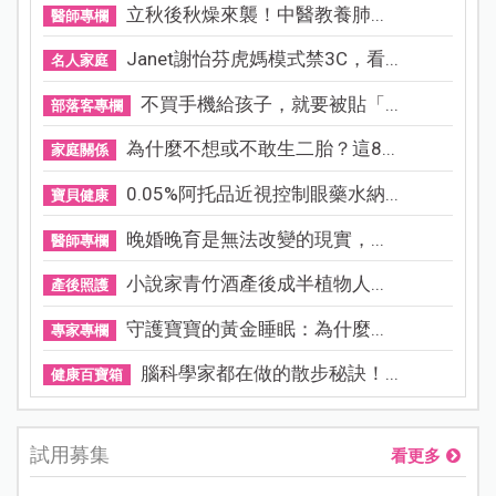
立秋後秋燥來襲！中醫教養肺...
醫師專欄
Janet謝怡芬虎媽模式禁3C，看...
名人家庭
不買手機給孩子，就要被貼「...
部落客專欄
為什麼不想或不敢生二胎？這8...
家庭關係
0.05%阿托品近視控制眼藥水納...
寶貝健康
晚婚晚育是無法改變的現實，...
醫師專欄
小說家青竹酒產後成半植物人...
產後照護
守護寶寶的黃金睡眠：為什麼...
專家專欄
腦科學家都在做的散步秘訣！...
健康百寶箱
試用募集
看更多