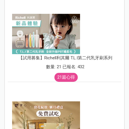
【試用募集】Richell利其爾 T.L.I第二代乳牙刷系列
數量: 21 已報名: 432
21篇心得