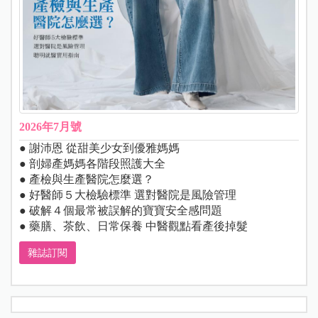
2026年7月號
● 謝沛恩 從甜美少女到優雅媽媽
● 剖婦產媽媽各階段照護大全
● 產檢與生產醫院怎麼選？
● 好醫師５大檢驗標準 選對醫院是風險管理
● 破解４個最常被誤解的寶寶安全感問題
● 藥膳、茶飲、日常保養 中醫觀點看產後掉髮
雜誌訂閱