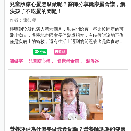
兒童版糖心蛋怎麼做呢？醫師分享健康蛋食譜，解
決孩子不吃蛋的問題！
作者：陳如瑩
轉職到診所也邁入第六個月，現在開始有一些比較固定的可
愛小病人，慢慢地也跟家長們變成朋友，有時候討論的不僅
僅是疾病上的衛教，還有生活上遇到的問題或者是飲食教
育。
收藏
關鍵字：
兒童糖心蛋
、
健康蛋食譜
、
混蛋器
營養評估為什麼要做飲食紀錄？營養師認為的健康