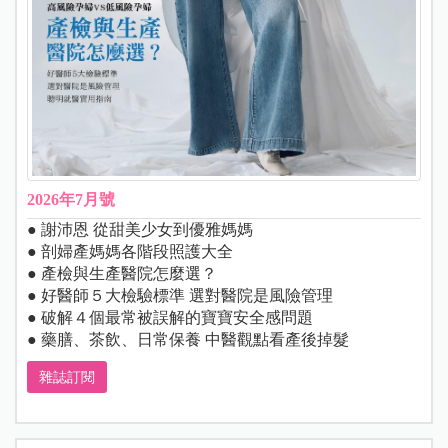
2026年7月號
● 謝沛恩 從甜美少女到優雅媽媽
● 剖婦產媽媽各階段照護大全
● 產檢與生產醫院怎麼選？
● 好醫師５大檢驗標準 選對醫院是風險管理
● 破解４個最常被誤解的寶寶安全感問題
● 藥膳、茶飲、日常保養 中醫觀點看產後掉髮
雜誌訂閱