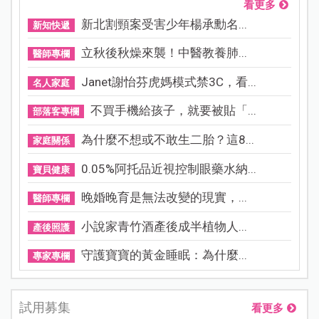
看更多
新北割頸案受害少年楊承勳名...
新知快遞
立秋後秋燥來襲！中醫教養肺...
醫師專欄
Janet謝怡芬虎媽模式禁3C，看...
名人家庭
不買手機給孩子，就要被貼「...
部落客專欄
為什麼不想或不敢生二胎？這8...
家庭關係
0.05%阿托品近視控制眼藥水納...
寶貝健康
晚婚晚育是無法改變的現實，...
醫師專欄
小說家青竹酒產後成半植物人...
產後照護
守護寶寶的黃金睡眠：為什麼...
專家專欄
試用募集
看更多