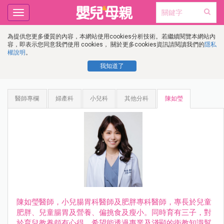
Toggle
navigation
為提供您更多優質的內容，本網站使用cookies分析技術。若繼續閱覽本網站內
容，即表示您同意我們使用 cookies， 關於更多cookies資訊請閱讀我們的
隱私
權說明
。
我知道了
醫師專欄
婦產科
小兒科
其他分科
陳如瑩
陳如瑩醫師，小兒腸胃科醫師及肥胖專科醫師，專長於兒童
肥胖、兒童腸胃及營養、偏挑食及瘦小。同時育有三子，對
於育兒教養頗有心得。希望能透過專業及淺顯的衛教知識幫