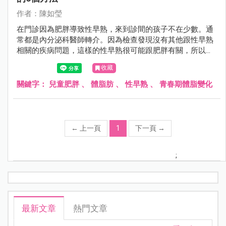
作者：陳如瑩
在門診因為肥胖導致性早熟，來到診間的孩子不在少數。通
常都是內分泌科醫師轉介。因為檢查發現沒有其他跟性早熟
相關的疾病問題，這樣的性早熟很可能跟肥胖有關，所以來
到我的門診做體重控制。今天就來聊聊兒童肥胖、體脂肪與
收藏
性早熟。
關鍵字：
兒童肥胖
、
體脂肪
、
性早熟
、
青春期體脂變化
←
上一頁
1
下一頁
→
;
最新文章
熱門文章