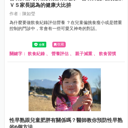
ＶＳ家長認為的健康大比拚
作者：陳如瑩
為什麼要做飲食紀錄評估營養 ？在兒童偏挑食瘦小或是體重
控制的門診中，常會有一些可愛又神奇的對話。
收藏
關鍵字：
飲食紀錄
、
營養評估
、
親子減重
、
飲食習慣
性早熟跟兒童肥胖有關係嗎？醫師教你預防性早熟
的6個方法