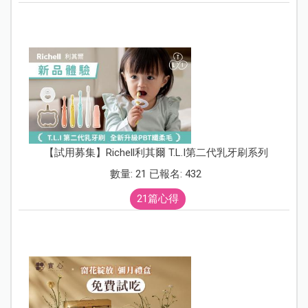
【試用募集】Richell利其爾 T.L.I第二代乳牙刷系列
數量: 21 已報名: 432
21篇心得