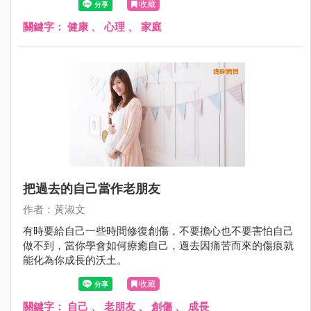
收藏
關鍵字：
健康
、
心理
、
家庭
把過去的自己當作老朋友
作者：黃淑文
有時要給自己一些時間修復創傷，不要擔心也不要害怕自己
做不到，當你學會如何療癒自己，過去因痛苦而來的傷痕就
能化為你成長的沃土。
收藏
關鍵字：
自己
、
老朋友
、
創傷
、
成長