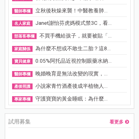
立秋後秋燥來襲！中醫教養肺...
醫師專欄
Janet謝怡芬虎媽模式禁3C，看...
名人家庭
不買手機給孩子，就要被貼「...
部落客專欄
為什麼不想或不敢生二胎？這8...
家庭關係
0.05%阿托品近視控制眼藥水納...
寶貝健康
晚婚晚育是無法改變的現實，...
醫師專欄
小說家青竹酒產後成半植物人...
產後照護
守護寶寶的黃金睡眠：為什麼...
專家專欄
試用募集
看更多