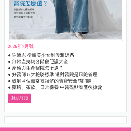
2026年7月號
● 謝沛恩 從甜美少女到優雅媽媽
● 剖婦產媽媽各階段照護大全
● 產檢與生產醫院怎麼選？
● 好醫師５大檢驗標準 選對醫院是風險管理
● 破解４個最常被誤解的寶寶安全感問題
● 藥膳、茶飲、日常保養 中醫觀點看產後掉髮
雜誌訂閱