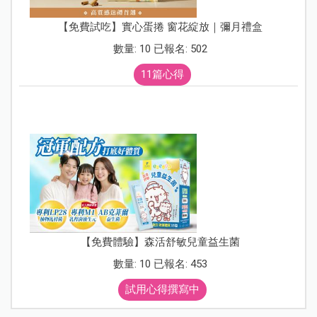
【免費試吃】實心蛋捲 窗花綻放｜彌月禮盒
數量: 10 已報名: 502
11篇心得
【免費體驗】森活舒敏兒童益生菌
數量: 10 已報名: 453
試用心得撰寫中