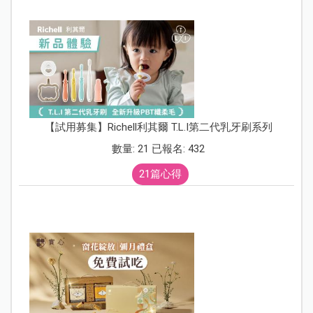
【試用募集】Richell利其爾 T.L.I第二代乳牙刷系列
數量: 21 已報名: 432
21篇心得