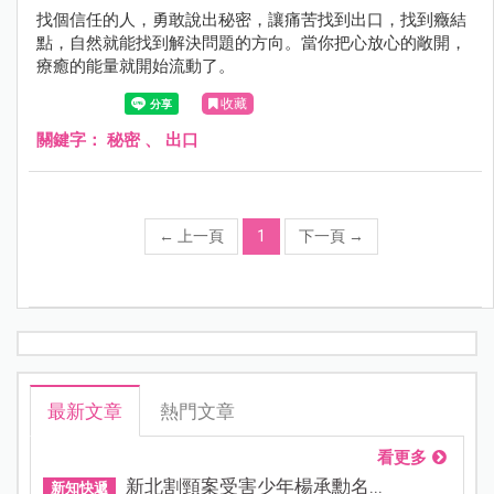
找個信任的人，勇敢說出秘密，讓痛苦找到出口，找到癥結
點，自然就能找到解決問題的方向。當你把心放心的敞開，
療癒的能量就開始流動了。
收藏
關鍵字：
秘密
、
出口
←
上一頁
1
下一頁
→
最新文章
熱門文章
看更多
新北割頸案受害少年楊承勳名...
新知快遞