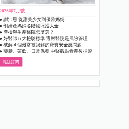
2026年7月號
● 謝沛恩 從甜美少女到優雅媽媽
● 剖婦產媽媽各階段照護大全
● 產檢與生產醫院怎麼選？
● 好醫師５大檢驗標準 選對醫院是風險管理
● 破解４個最常被誤解的寶寶安全感問題
● 藥膳、茶飲、日常保養 中醫觀點看產後掉髮
雜誌訂閱