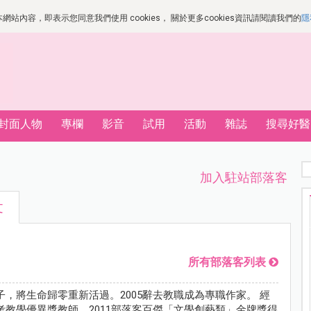
站內容，即表示您同意我們使用 cookies， 關於更多cookies資訊請閱讀我們的
隱
封面人物
專欄
影音
試用
活動
雜誌
搜尋好醫
加入駐站部落客
文
所有部落客列表
，將生命歸零重新活過。2005辭去教職成為專職作家。 經
考教學優異獎教師、2011部落客百傑「文學創藝類」金牌獎得