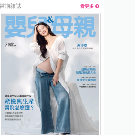
當期雜誌
看更多