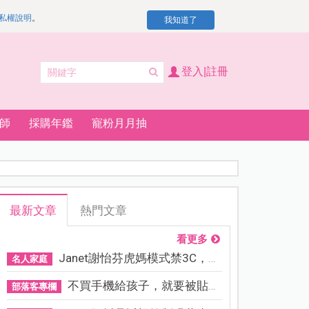
私權說明
。
我知道了
登入|註冊
師
採購年鑑
寵粉月月抽
最新文章
熱門文章
看更多
Janet謝怡芬虎媽模式禁3C，看...
名人家庭
不買手機給孩子，就要被貼「...
部落客專欄