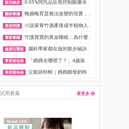
0.05%阿托品近視控制眼藥水納...
寶貝健康
晚婚晚育是無法改變的現實，...
醫師專欄
小說家青竹酒產後成半植物人...
產後照護
守護寶寶的黃金睡眠：為什麼...
專家專欄
腦科學家都在做的散步秘訣！...
健康百寶箱
「媽媽去哪裡了？」4歲孩子還...
學習當爸媽
父親節特輯｜媽媽餵母奶時，...
學習當爸媽
試用募集
看更多