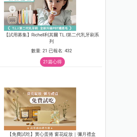
【試用募集】Richell利其爾 T.L.I第二代乳牙刷系
列
數量: 21 已報名: 432
21篇心得
【免費試吃】實心蛋捲 窗花綻放｜彌月禮盒