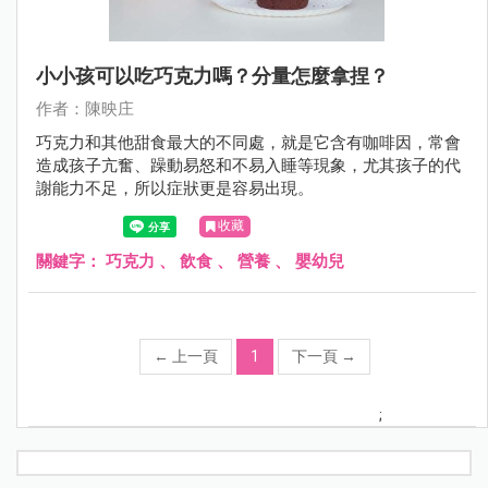
小小孩可以吃巧克力嗎？分量怎麼拿捏？
作者：陳映庄
巧克力和其他甜食最大的不同處，就是它含有咖啡因，常會
造成孩子亢奮、躁動易怒和不易入睡等現象，尤其孩子的代
謝能力不足，所以症狀更是容易出現。
收藏
關鍵字：
巧克力
、
飲食
、
營養
、
嬰幼兒
←
上一頁
1
下一頁
→
;