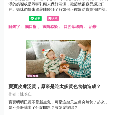
淨的奶嘴或是媽咪乳頭未做好清潔，黴菌就很容易感染口
腔。媽咪們快來跟著陳醫師了解如何正確幫助寶寶預防和治
療鵝口瘡的方針。
收藏
關鍵字：
鵝口瘡
、
黴菌感染
、
口腔念珠菌
、
治療
寶寶皮膚泛黃，原來是吃太多黃色食物造成？
作者：陳映庄
寶寶明明已經不是新生兒，可是這幾天皮膚突然黃了起來，
是不是肝臟出了什麼問題？該怎麼辦呢？