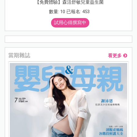
【免費體驗】森活舒敏兒童益生菌
數量: 10 已報名: 453
試用心得撰寫中
當期雜誌
看更多