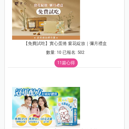
【免費試吃】實心蛋捲 窗花綻放｜彌月禮盒
數量: 10 已報名: 502
11篇心得