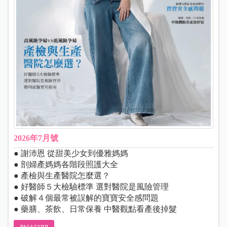
2026年7月號
● 謝沛恩 從甜美少女到優雅媽媽
● 剖婦產媽媽各階段照護大全
● 產檢與生產醫院怎麼選？
● 好醫師５大檢驗標準 選對醫院是風險管理
● 破解４個最常被誤解的寶寶安全感問題
● 藥膳、茶飲、日常保養 中醫觀點看產後掉髮