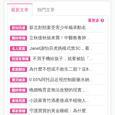
最新文章
熱門文章
看更多
新北割頸案受害少年楊承勳名...
新知快遞
立秋後秋燥來襲！中醫教養肺...
醫師專欄
Janet謝怡芬虎媽模式禁3C，看...
名人家庭
不買手機給孩子，就要被貼「...
部落客專欄
為什麼不想或不敢生二胎？這8...
家庭關係
0.05%阿托品近視控制眼藥水納...
寶貝健康
晚婚晚育是無法改變的現實，...
醫師專欄
小說家青竹酒產後成半植物人...
產後照護
守護寶寶的黃金睡眠：為什麼...
專家專欄