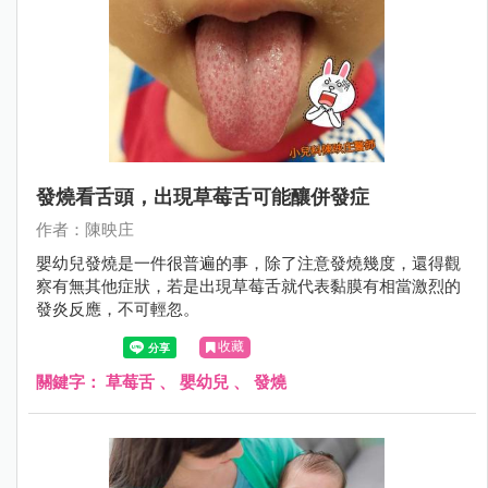
發燒看舌頭，出現草莓舌可能釀併發症
作者：陳映庄
嬰幼兒發燒是一件很普遍的事，除了注意發燒幾度，還得觀
察有無其他症狀，若是出現草莓舌就代表黏膜有相當激烈的
發炎反應，不可輕忽。
收藏
關鍵字：
草莓舌
、
嬰幼兒
、
發燒