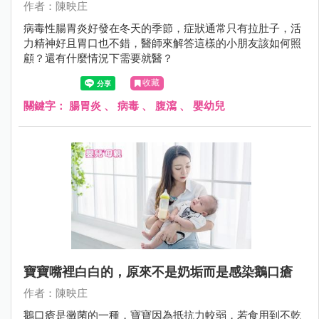
作者：陳映庄
病毒性腸胃炎好發在冬天的季節，症狀通常只有拉肚子，活
力精神好且胃口也不錯，醫師來解答這樣的小朋友該如何照
顧？還有什麼情況下需要就醫？
收藏
關鍵字：
腸胃炎
、
病毒
、
腹瀉
、
嬰幼兒
寶寶嘴裡白白的，原來不是奶垢而是感染鵝口瘡
作者：陳映庄
鵝口瘡是黴菌的一種，寶寶因為抵抗力較弱，若食用到不乾