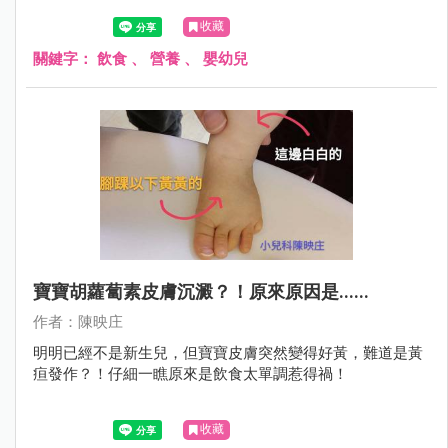
收藏
關鍵字：
飲食
、
營養
、
嬰幼兒
寶寶胡蘿蔔素皮膚沉澱？！原來原因是......
作者：陳映庄
明明已經不是新生兒，但寶寶皮膚突然變得好黃，難道是黃
疸發作？！仔細一瞧原來是飲食太單調惹得禍！
收藏